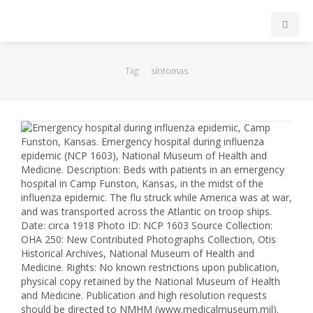
INICIO
síntomas
Tag:
ACB
EuroLeague
FEB
FIBA
OTROS
FORMACIÓN