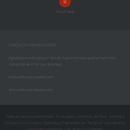
YouTube
CONTACTA CON NOSOTROS
(Agradeceremos cualquier tipo de Sugerencia que quieras hacernos o
Corrección de Error que detectes):
contacto@vuestrobasket.com
director@vuestrobasket.com
Todos los Derechos Reservados. Si nos copias, enlázanos, por favor. Avísanos y
Compartiremos Enlaces. Diseñado y Programado por Tico (Javier Gonzalo Micó,
director@vuestrobasket.com, @TKvuestrobasket).