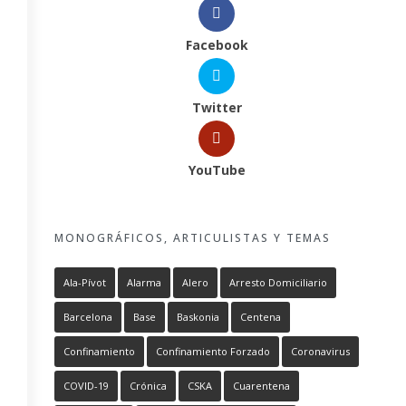
Facebook
Twitter
YouTube
MONOGRÁFICOS, ARTICULISTAS Y TEMAS
Ala-Pívot
Alarma
Alero
Arresto Domiciliario
Barcelona
Base
Baskonia
Centena
Confinamiento
Confinamiento Forzado
Coronavirus
COVID-19
Crónica
CSKA
Cuarentena