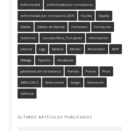
Enfermedad
enfermedad por coronavirus
enfermedad por coronavirus 2019
Escolta
España
Estado
Estado de Alarma
Femenino
Formación
Gobierno
Gonzalo Micó_Tico-Javier
Información
Interior
Liga
Madrid
Mirotic
Movember
MVP
Málaga
Opinión
Pandemia
pandemia de coronavirus
Partido
Previa
Pívot
SARS-CoV-2
Selecciones
Sergio
Valoración
València
ÚLTIMOS ARTÍCULOS PUBLICADOS