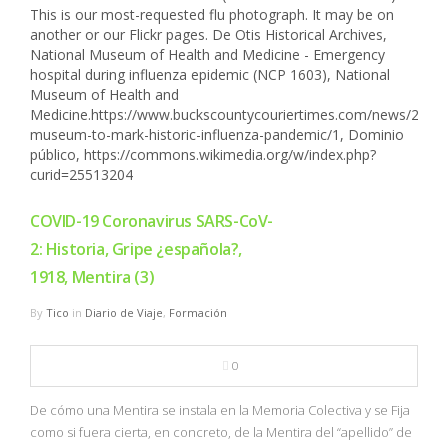
NBA
MULTIMEDIA
RIO 2016
COVID-19 Coronavirus SARS-CoV-
2: Historia, Gripe ¿española?,
1918, Mentira (3)
By
Tico
in
Diario de Viaje
,
Formación
0
De cómo una Mentira se instala en la Memoria Colectiva y se Fija
como si fuera cierta, en concreto, de la Mentira del “apellido” de