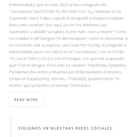
NBA
Enfermedad) y que en este 2020 se ha contagiado del
“coronavirus” (del COVID-19, del SARS-CoV-2), y También lo ha
Superado. Hace 9 días, cuando le pregunté si todas/os estaban
MULTIMEDIA
bien y me contestó “por aquí, ya con los síntomas casi
superados” y añadió “ya sabes, bicho malo, nunca muere”. Como
RIO 2016
recordaba lo del Dengue (“lo del mosquito”, como lo denomina, si
no recuerdo mal, su esposo, otra Gran Per-So-Na), le pregunté si
había estado peor con esto (con el “coronavirus”, con el COVID-
19, con el SARS-CoV-2) o con el Dengue, a lo que me respondió
que “Con el dengue. Pero esto es cansino”. Pandemia, Epidemia,
Pandemias Recientes y Muertes por Enfermedades Comunes
(Gripe en España) Hoy, viernes, 17/04/2020, quisiera hacer “lo
mismo” que ya hicimos el viernes 13/03 (hace
READ MORE
SÍGUENOS EN NUESTRAS REDES SOCIALES: