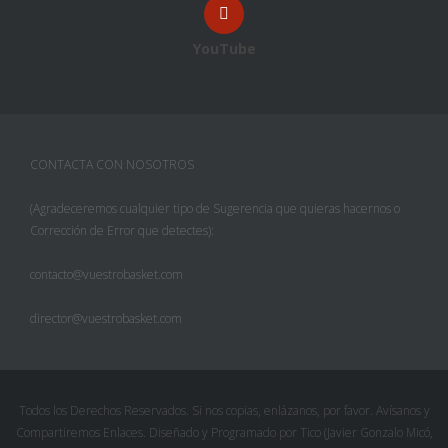
YouTube
CONTACTA CON NOSOTROS
(Agradeceremos cualquier tipo de Sugerencia que quieras hacernos o
Corrección de Error que detectes):
contacto@vuestrobasket.com
director@vuestrobasket.com
Todos los Derechos Reservados. Si nos copias, enlázanos, por favor. Avísanos y
Compartiremos Enlaces. Diseñado y Programado por Tico (Javier Gonzalo Micó,