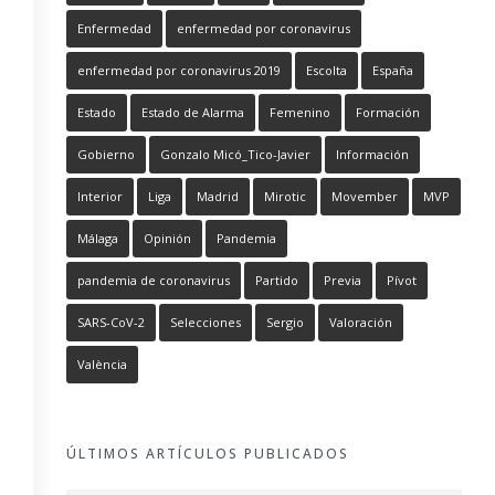
Enfermedad
enfermedad por coronavirus
enfermedad por coronavirus 2019
Escolta
España
Estado
Estado de Alarma
Femenino
Formación
Gobierno
Gonzalo Micó_Tico-Javier
Información
Interior
Liga
Madrid
Mirotic
Movember
MVP
Málaga
Opinión
Pandemia
pandemia de coronavirus
Partido
Previa
Pívot
SARS-CoV-2
Selecciones
Sergio
Valoración
València
ÚLTIMOS ARTÍCULOS PUBLICADOS