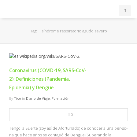
INICIO
síndrome respiratorio agudo severo
Tag:
ACB
EuroLeague
Coronavirus (COVID-19, SARS-CoV-
FEB
2): Definiciones (Pandemia,
Epidemia) y Dengue
FIBA
By
Tico
in
Diario de Viaje
,
Formación
OTROS
0
FORMACIÓN
Tengo la Suerte (soy así de Afortunado) de conocer a una per-so-
na que hace años se contagió de Dengue (Superando la