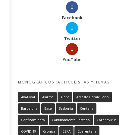
Facebook
Twitter
YouTube
MONOGRÁFICOS, ARTICULISTAS Y TEMAS
Ala-Pívot
Alarma
Alero
Arresto Domiciliario
Barcelona
Base
Baskonia
Centena
Confinamiento
Confinamiento Forzado
Coronavirus
COVID-19
Crónica
CSKA
Cuarentena