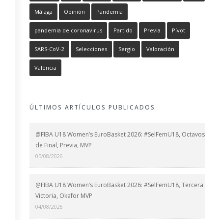
Málaga
Opinión
Pandemia
pandemia de coronavirus
Partido
Previa
Pívot
SARS-CoV-2
Selecciones
Sergio
Valoración
València
ÚLTIMOS ARTÍCULOS PUBLICADOS
@FIBA U18 Women’s EuroBasket 2026: #SelFemU18, Octavos
de Final, Previa, MVP
05/08/2026
@FIBA U18 Women’s EuroBasket 2026: #SelFemU18, Tercera
Victoria, Okafor MVP
04/08/2026