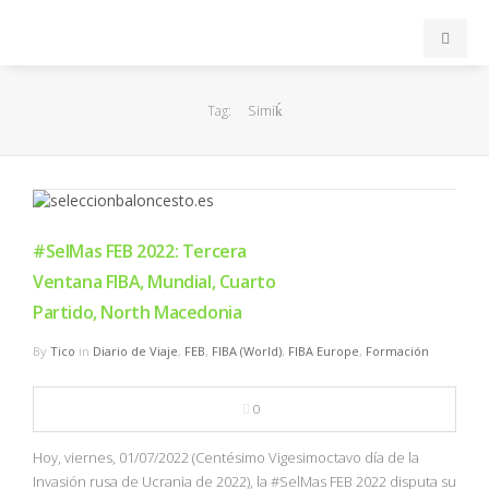
INICIO
Simiḱ
Tag:
ACB
EuroLeague
#SelMas FEB 2022: Tercera
FEB
Ventana FIBA, Mundial, Cuarto
Partido, North Macedonia
FIBA
By
Tico
in
Diario de Viaje
,
FEB
,
FIBA (World)
,
FIBA Europe
,
Formación
OTROS
0
FORMACIÓN
Hoy, viernes, 01/07/2022 (Centésimo Vigesimoctavo día de la
Invasión rusa de Ucrania de 2022), la #SelMas FEB 2022 disputa su