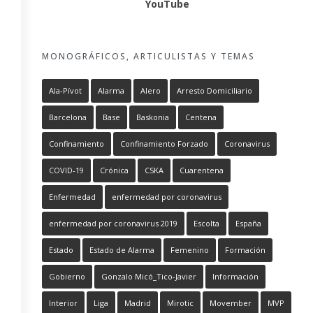
YouTube
MONOGRÁFICOS, ARTICULISTAS Y TEMAS
Ala-Pívot
Alarma
Alero
Arresto Domiciliario
Barcelona
Base
Baskonia
Centena
Confinamiento
Confinamiento Forzado
Coronavirus
COVID-19
Crónica
CSKA
Cuarentena
Enfermedad
enfermedad por coronavirus
enfermedad por coronavirus 2019
Escolta
España
Estado
Estado de Alarma
Femenino
Formación
Gobierno
Gonzalo Micó_Tico-Javier
Información
Interior
Liga
Madrid
Mirotic
Movember
MVP