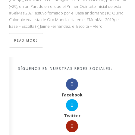
(+29), en un Partido en el que el Primer Quinteto Inicial de esta
#SelMas 2021 estuvo formado por el Base andorrano (10) Quino
Colom (Medallista de Oro Mundialista en el #MunMas 2019), el
Base – Escolta (7) Jaime Fernández, el Escolta – Alero
READ MORE
SÍGUENOS EN NUESTRAS REDES SOCIALES:
Facebook
Twitter