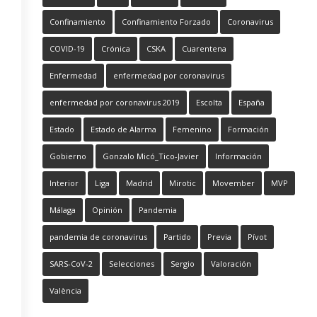
Confinamiento
Confinamiento Forzado
Coronavirus
COVID-19
Crónica
CSKA
Cuarentena
Enfermedad
enfermedad por coronavirus
enfermedad por coronavirus 2019
Escolta
España
Estado
Estado de Alarma
Femenino
Formación
Gobierno
Gonzalo Micó_Tico-Javier
Información
Interior
Liga
Madrid
Mirotic
Movember
MVP
Málaga
Opinión
Pandemia
pandemia de coronavirus
Partido
Previa
Pívot
SARS-CoV-2
Selecciones
Sergio
Valoración
València