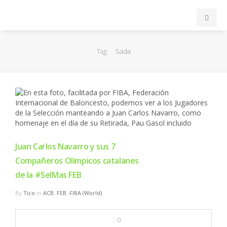
INICIO
Sada
Tag:
ACB
EuroLeague
FEB
Juan Carlos Navarro y sus 7
FIBA
Compañeros Olímpicos catalanes
de la #SelMas FEB
OTROS
By
Tico
in
ACB
,
FEB
,
FIBA (World)
FORMACIÓN
0