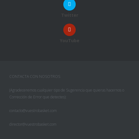
Twitter
YouTube
CONTACTA CON NOSOTROS
(Agradeceremos cualquier tipo de Sugerencia que quieras hacernos o
Corrección de Error que detectes):
contacto@vuestrobasket.com
director@vuestrobasket.com