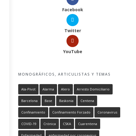
Facebook
Twitter
YouTube
MONOGRÁFICOS, ARTICULISTAS Y TEMAS
Ala-Pívot
Alarma
Alero
Arresto Domiciliario
Barcelona
Base
Baskonia
Centena
Confinamiento
Confinamiento Forzado
Coronavirus
COVID-19
Crónica
CSKA
Cuarentena
Enfermedad
enfermedad por coronavirus