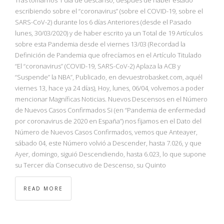
escribiendo sobre el “coronavirus” (sobre el COVID-19, sobre el
SARS-CoV-2) durante los 6 días Anteriores (desde el Pasado
lunes, 30/03/2020) y de haber escrito ya un Total de 19 Artículos
sobre esta Pandemia desde el viernes 13/03 (Recordad la
Definición de Pandemia que ofrecíamos en el Artículo Titulado
“El “coronavirus” (COVID-19, SARS-CoV-2) Aplaza la ACB y
“Suspende” la NBA”, Publicado, en devuestrobasket.com, aquél
viernes 13, hace ya 24 días), Hoy, lunes, 06/04, volvemos a poder
mencionar Magníficas Noticias. Nuevos Descensos en el Número
de Nuevos Casos Confirmados Si (en “Pandemia de enfermedad
por coronavirus de 2020 en España”) nos fijamos en el Dato del
Número de Nuevos Casos Confirmados, vemos que Anteayer,
sábado 04, este Número volvió a Descender, hasta 7.026, y que
Ayer, domingo, siguió Descendiendo, hasta 6.023, lo que supone
su Tercer día Consecutivo de Descenso, su Quinto
READ MORE