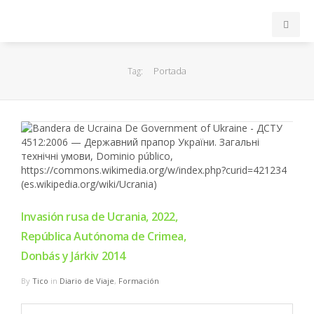
INICIO
Portada
Tag:
ACB
EuroLeague
FEB
FIBA
Invasión rusa de Ucrania, 2022,
República Autónoma de Crimea,
OTROS
Donbás y Járkiv 2014
By
Tico
in
Diario de Viaje
,
Formación
FORMACIÓN