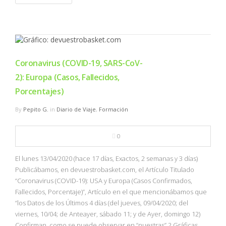
Coronavirus (COVID-19, SARS-CoV-
2): Europa (Casos, Fallecidos,
Porcentajes)
By
Pepito G.
in
Diario de Viaje
,
Formación
0
El lunes 13/04/2020 (hace 17 días, Exactos, 2 semanas y 3 días)
Publicábamos, en devuestrobasket.com, el Artículo Titulado
“Coronavirus (COVID-19): USA y Europa (Casos Confirmados,
Fallecidos, Porcentaje)”, Artículo en el que mencionábamos que
“los Datos de los Últimos 4 días (del jueves, 09/04/2020; del
viernes, 10/04; de Anteayer, sábado 11; y de Ayer, domingo 12)
Confirman, como se puede observar en “nuestras” 2 Gráficas