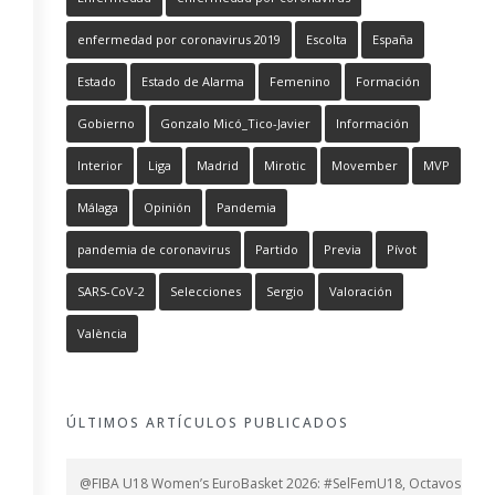
enfermedad por coronavirus 2019
Escolta
España
Estado
Estado de Alarma
Femenino
Formación
Gobierno
Gonzalo Micó_Tico-Javier
Información
Interior
Liga
Madrid
Mirotic
Movember
MVP
Málaga
Opinión
Pandemia
pandemia de coronavirus
Partido
Previa
Pívot
SARS-CoV-2
Selecciones
Sergio
Valoración
València
ÚLTIMOS ARTÍCULOS PUBLICADOS
@FIBA U18 Women’s EuroBasket 2026: #SelFemU18, Octavos