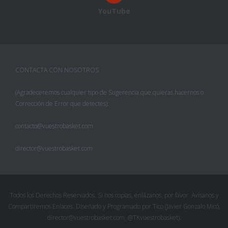
YouTube
CONTACTA CON NOSOTROS
(Agradeceremos cualquier tipo de Sugerencia que quieras hacernos o
Corrección de Error que detectes):
contacto@vuestrobasket.com
director@vuestrobasket.com
Todos los Derechos Reservados. Si nos copias, enlázanos, por favor. Avísanos y
Compartiremos Enlaces. Diseñado y Programado por Tico (Javier Gonzalo Micó,
director@vuestrobasket.com, @TKvuestrobasket).