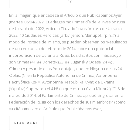
0
NBA
En la Imagen que encabeza el Artículo que Publicábamos Ayer
MULTIMEDIA
(martes, 05/04/2022, Cuadragésimo Primer día de la Invasión rusa
de Ucrania de 2022, Artículo Titulado “Invasión rusa de Ucrania
RIO 2016
2022, 10 Ciudades Heroicas: Járkiv, Jersón, Mariúpol, Irpín…”), a
modo de Portada del mismo, se pueden observar los “Resultados
de una encuesta de febrero de 2014 sobre una potencial
incorporación de Ucrania a Rusia. Los distritos con más apoyo
son Crimea (41 %), Donetsk (33 %), Lugansk y Odesa (24 %)”.
Crimea A pesar de esos Porcentajes, que en Ninguna de las 24
Óblast (Ni en la República Autónoma de Crimea, Автономна
Республіка Крим, Avtonomna Respublika Krym) de Ukraïna
(Україна) Superaron el 41% (lo que es una Clara Minoría), “El 6 de
marzo de 2014, el Parlamento de Crimea aprobó «ingresar en la
Federación de Rusia con los derechos de sus miembros»” (como
ya citábamos en el Artículo que Publicábamos Ayer,
READ MORE