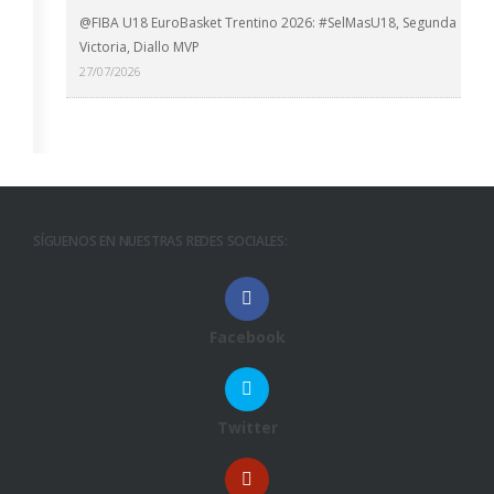
@FIBA U18 EuroBasket Trentino 2026: #SelMasU18, Segunda
Victoria, Diallo MVP
27/07/2026
SÍGUENOS EN NUESTRAS REDES SOCIALES:
Facebook
Twitter