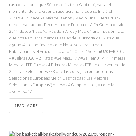
NBA
rusa de Ucrania que Sólo es el “Último Capítulo”, hasta el
momento, de una Guerra ruso-ucraniana que se Inició el
20/02/2014, hace Ya Más de 8 Años y Medio, una Guerra ruso-
MULTIMEDIA
ucraniana que nos Recuerda que Europa está En Guerra desde
2014, desde “hace Ya Más de 8 Años y Medio”, una Invasión rusa
RIO 2016
que nos Recuerda ciertos Pasajes de la Historia del S. XX que
algunos/as esperábamos que No se volvieran a dar),
Publicábamos el Artículo Titulado “2 Oros, #SelFemU20 FEB 2022
y #SelMasU20, y 2 Platas, #SelMasU17 y #SelFemU17”. 4 Primeras
Medallas FEB En esas 4 Primeras Medallas FEB de este verano de
2022, las Selecciones FEB que las consiguieron fueron las
Selecciones Europeas Mejor Clasificadas (“Las Mejores
Selecciones Europeas”) de esos 4 Campeonatos, ya que la
#SelMasU17
READ MORE