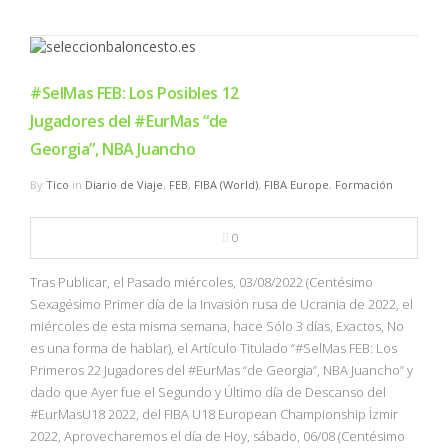
#SelMas FEB: Los Posibles 12
Jugadores del #EurMas “de
Georgia”, NBA Juancho
By
Tico
in
Diario de Viaje
,
FEB
,
FIBA (World)
,
FIBA Europe
,
Formación
0
Tras Publicar, el Pasado miércoles, 03/08/2022 (Centésimo
Sexagésimo Primer día de la Invasión rusa de Ucrania de 2022, el
miércoles de esta misma semana, hace Sólo 3 días, Exactos, No
es una forma de hablar), el Artículo Titulado “#SelMas FEB: Los
Primeros 22 Jugadores del #EurMas “de Georgia”, NBA Juancho” y
dado que Ayer fue el Segundo y Último día de Descanso del
#EurMasU18 2022, del FIBA U18 European Championship İzmir
2022, Aprovecharemos el día de Hoy, sábado, 06/08 (Centésimo