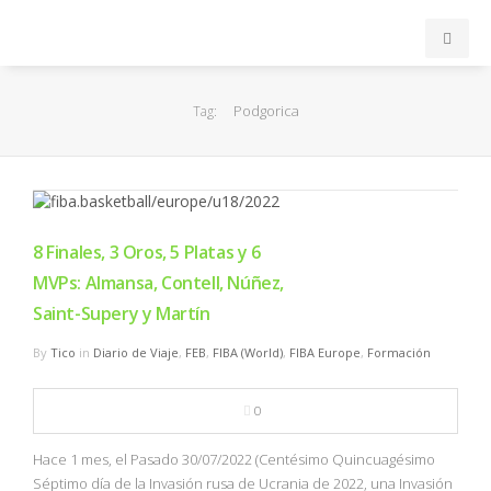
INICIO
Podgorica
Tag:
ACB
EuroLeague
8 Finales, 3 Oros, 5 Platas y 6
FEB
MVPs: Almansa, Contell, Núñez,
Saint-Supery y Martín
FIBA
By
Tico
in
Diario de Viaje
,
FEB
,
FIBA (World)
,
FIBA Europe
,
Formación
OTROS
0
FORMACIÓN
Hace 1 mes, el Pasado 30/07/2022 (Centésimo Quincuagésimo
Séptimo día de la Invasión rusa de Ucrania de 2022, una Invasión