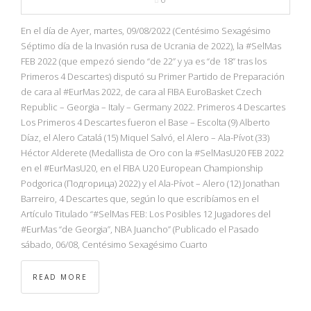
En el día de Ayer, martes, 09/08/2022 (Centésimo Sexagésimo
Séptimo día de la Invasión rusa de Ucrania de 2022), la #SelMas
FEB 2022 (que empezó siendo “de 22” y ya es “de 18” tras los
Primeros 4 Descartes) disputó su Primer Partido de Preparación
de cara al #EurMas 2022, de cara al FIBA EuroBasket Czech
Republic – Georgia – Italy – Germany 2022. Primeros 4 Descartes
Los Primeros 4 Descartes fueron el Base – Escolta (9) Alberto
Díaz, el Alero Catalá (15) Miquel Salvó, el Alero – Ala-Pívot (33)
Héctor Alderete (Medallista de Oro con la #SelMasU20 FEB 2022
en el #EurMasU20, en el FIBA U20 European Championship
Podgorica (Подгорица) 2022) y el Ala-Pívot – Alero (12) Jonathan
Barreiro, 4 Descartes que, según lo que escribíamos en el
Artículo Titulado “#SelMas FEB: Los Posibles 12 Jugadores del
#EurMas “de Georgia”, NBA Juancho” (Publicado el Pasado
sábado, 06/08, Centésimo Sexagésimo Cuarto
READ MORE