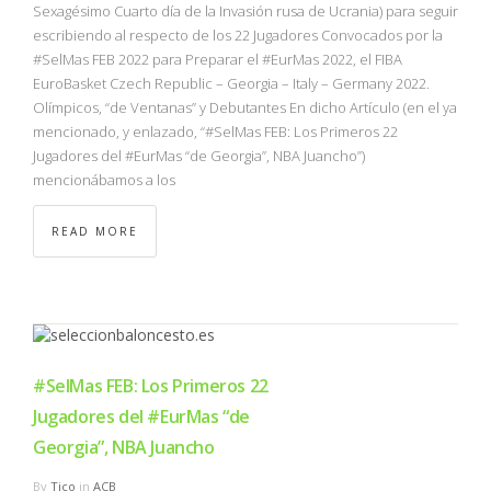
Sexagésimo Cuarto día de la Invasión rusa de Ucrania) para seguir
escribiendo al respecto de los 22 Jugadores Convocados por la
#SelMas FEB 2022 para Preparar el #EurMas 2022, el FIBA
EuroBasket Czech Republic – Georgia – Italy – Germany 2022.
Olímpicos, “de Ventanas” y Debutantes En dicho Artículo (en el ya
mencionado, y enlazado, “#SelMas FEB: Los Primeros 22
Jugadores del #EurMas “de Georgia”, NBA Juancho”)
mencionábamos a los
READ MORE
#SelMas FEB: Los Primeros 22
Jugadores del #EurMas “de
Georgia”, NBA Juancho
By
Tico
in
ACB