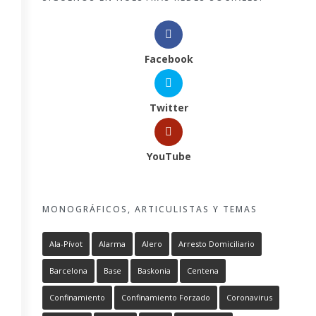
Facebook
Twitter
YouTube
MONOGRÁFICOS, ARTICULISTAS Y TEMAS
Ala-Pívot
Alarma
Alero
Arresto Domiciliario
Barcelona
Base
Baskonia
Centena
Confinamiento
Confinamiento Forzado
Coronavirus