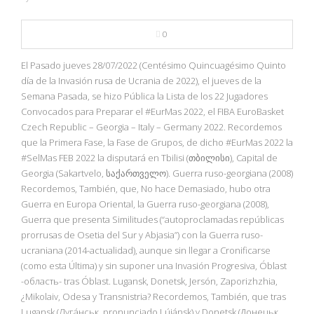
0
El Pasado jueves 28/07/2022 (Centésimo Quincuagésimo Quinto
día de la Invasión rusa de Ucrania de 2022), el jueves de la
Semana Pasada, se hizo Pública la Lista de los 22 Jugadores
Convocados para Preparar el #EurMas 2022, el FIBA EuroBasket
Czech Republic – Georgia – Italy – Germany 2022. Recordemos
que la Primera Fase, la Fase de Grupos, de dicho #EurMas 2022 la
#SelMas FEB 2022 la disputará en Tbilisi (თბილისი), Capital de
Georgia (Sakartvelo, საქართველო). Guerra ruso-georgiana (2008)
Recordemos, También, que, No hace Demasiado, hubo otra
Guerra en Europa Oriental, la Guerra ruso-georgiana (2008),
Guerra que presenta Similitudes (“autoproclamadas repúblicas
prorrusas de Osetia del Sur y Abjasia”) con la Guerra ruso-
ucraniana (2014-actualidad), aunque sin llegar a Cronificarse
(como esta Última) y sin suponer una Invasión Progresiva, Óblast
-область- tras Óblast. Lugansk, Donetsk, Jersón, Zaporizhzhia,
¿Mikolaiv, Odesa y Transnistria? Recordemos, También, que tras
Lugansk (Луга́нськ, pronunciado Lújánsk) y Donetsk (Донецьк,