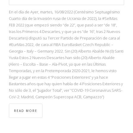
En el día de Ayer, martes, 16/08/2022 (Centésimo Septuagésimo
Cuarto día de la Invasión rusa de Ucrania de 2022), la #SelMas
FEB 2022 (que empezó siendo “de 22”, que pasó a ser “de 18”,
tras los Primeros 4 Descartes, y que ya es “de 16”, tras 2 Nuevos
Descartes) disputó su Tercer Partido de Preparación de cara al
#EurMas 2022, de cara al FIBA EuroBasket Czech Republic –
Georgia – Italy – Germany 2022. Sin (20) Alberto Abalde Ni (0) Santi
Yusta Estos 2 Nuevos Descartes han sido (20) Alberto Abalde
(Alero – Escolta – Base – Ala-Pívot, ya que en las Últimas
Temporadas, y en la Pretemporada 2020-2021, le hemos visto
llegar a jugar en estas 4 “Posiciones Exteriores” y ya hace
Bastantes años que hay quien habla de 4 Posiciones Exteriores y
No sólo de 3, el “Jugador Total”, ver “COVID-19 Coronavirus SARS-
CoV-2: Madrid, Campeón Supercopa ACB, Campazzo”)
READ MORE