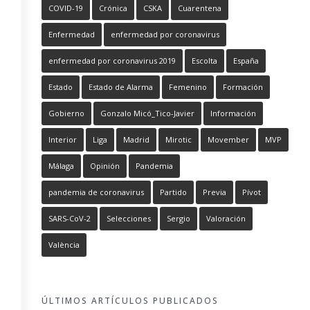
COVID-19
Crónica
CSKA
Cuarentena
Enfermedad
enfermedad por coronavirus
enfermedad por coronavirus 2019
Escolta
España
Estado
Estado de Alarma
Femenino
Formación
Gobierno
Gonzalo Micó_Tico-Javier
Información
Interior
Liga
Madrid
Mirotic
Movember
MVP
Málaga
Opinión
Pandemia
pandemia de coronavirus
Partido
Previa
Pívot
SARS-CoV-2
Selecciones
Sergio
Valoración
València
ÚLTIMOS ARTÍCULOS PUBLICADOS