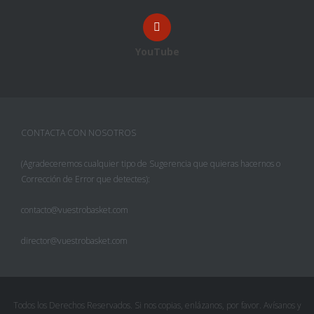
YouTube
CONTACTA CON NOSOTROS
(Agradeceremos cualquier tipo de Sugerencia que quieras hacernos o
Corrección de Error que detectes):
contacto@vuestrobasket.com
director@vuestrobasket.com
Todos los Derechos Reservados. Si nos copias, enlázanos, por favor. Avísanos y