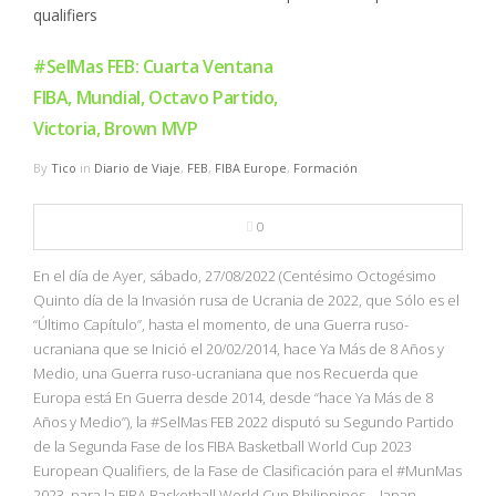
#SelMas FEB: Cuarta Ventana
FIBA, Mundial, Octavo Partido,
Victoria, Brown MVP
By
Tico
in
Diario de Viaje
,
FEB
,
FIBA Europe
,
Formación
0
En el día de Ayer, sábado, 27/08/2022 (Centésimo Octogésimo
Quinto día de la Invasión rusa de Ucrania de 2022, que Sólo es el
“Último Capítulo”, hasta el momento, de una Guerra ruso-
ucraniana que se Inició el 20/02/2014, hace Ya Más de 8 Años y
Medio, una Guerra ruso-ucraniana que nos Recuerda que
Europa está En Guerra desde 2014, desde “hace Ya Más de 8
Años y Medio”), la #SelMas FEB 2022 disputó su Segundo Partido
de la Segunda Fase de los FIBA Basketball World Cup 2023
European Qualifiers, de la Fase de Clasificación para el #MunMas
2023, para la FIBA Basketball World Cup Philippines – Japan –