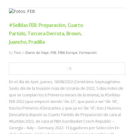
#SelMas FEB: Preparación, Cuarto
Partido, Tercera Derrota, Brown,
Juancho, Pradilla
By
Tico
in
Diario de Viaje
,
FEB
,
FIBA Europe
,
Formación
0
En el día de Ayer, jueves, 18/08/2022 (Centésimo Septuagésimo
Sexto día de la Invasión rusa de Ucrania de 2022, 5 días Antes de
que se cumplan los 6 Primeros meses de la misma), la #SelMas
FEB 2022 (que empezó siendo “de 22”, que pasó a ser “de 18”,
tras los Primeros 4 Descartes, y que ya es “de 16”, tras 2 Nuevos
Descartes) disputó su Cuarto Partido de Preparación de cara al
#EurMas 2022, de cara al FIBA EuroBasket Czech Republic –
Georgia – Italy – Germany 2022. 13 Jugadores por Selección En