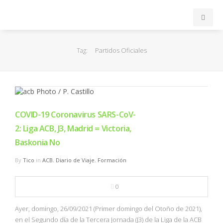
INICIO
Partidos Oficiales
Tag:
ACB
EuroLeague
COVID-19 Coronavirus SARS-CoV-
FEB
2: Liga ACB, J3, Madrid = Victoria,
Baskonia No
FIBA
By
Tico
in
ACB
,
Diario de Viaje
,
Formación
OTROS
0
FORMACIÓN
Ayer, domingo, 26/09/2021 (Primer domingo del Otoño de 2021),
en el Segundo día de la Tercera Jornada (J3) de la Liga de la ACB