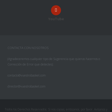
YouTube
CONTACTA CON NOSOTROS
(Agradeceremos cualquier tipo de Sugerencia que quieras hacernos o
Corrección de Error que detectes):
contacto@vuestrobasket.com
director@vuestrobasket.com
Todos los Derechos Reservados. Si nos copias, enlázanos, por favor. Avísanos y