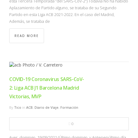
esta Tercera Temporada “del SARS-CoV-2”) Todavía No ha habido
Aplazamiento de Partido alguno, se trataba de su Segundo
Partido en esta Liga ACB 2021-2022. En el caso del Madrid,
Además, se trataba de
READ MORE
COVID-19 Coronavirus SARS-CoV-
2: Liga ACB J1 Barcelona Madrid
Victorias, MVP
By
Tico
in
ACB
,
Diario de Viaje
,
Formación
0
Ayer, domingo, 19/09/2021 (Último domingo, y Antepenúltimo día