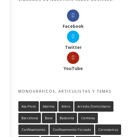
Facebook
Twitter
YouTube
MONOGRÁFICOS, ARTICULISTAS Y TEMAS
Ala-Pívot
Alarma
Alero
Arresto Domiciliario
Barcelona
Base
Baskonia
Centena
Confinamiento
Confinamiento Forzado
Coronavirus