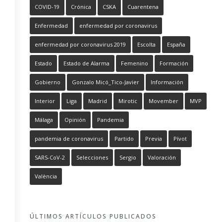
COVID-19
Crónica
CSKA
Cuarentena
Enfermedad
enfermedad por coronavirus
enfermedad por coronavirus 2019
Escolta
España
Estado
Estado de Alarma
Femenino
Formación
Gobierno
Gonzalo Micó_Tico-Javier
Información
Interior
Liga
Madrid
Mirotic
Movember
MVP
Málaga
Opinión
Pandemia
pandemia de coronavirus
Partido
Previa
Pívot
SARS-CoV-2
Selecciones
Sergio
Valoración
València
ÚLTIMOS ARTÍCULOS PUBLICADOS