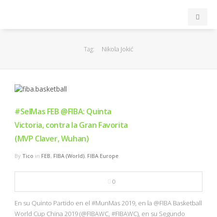
INICIO
Nikola Jokić
Tag:
ACB
EuroLeague
#SelMas FEB @FIBA: Quinta
FEB
Victoria, contra la Gran Favorita
(MVP Claver, Wuhan)
FIBA
By
Tico
in
FEB
,
FIBA (World)
,
FIBA Europe
OTROS
0
FORMACIÓN
En su Quinto Partido en el #MunMas 2019, en la @FIBA Basketball
World Cup China 2019 (@FIBAWC, #FIBAWC), en su Segundo