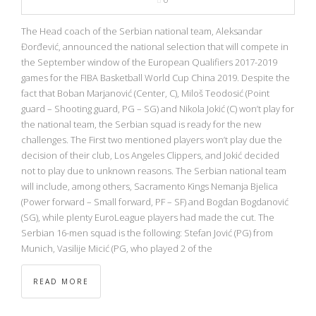
The Head coach of the Serbian national team, Aleksandar
Đorđević, announced the national selection that will compete in
the September window of the European Qualifiers 2017-2019
games for the FIBA Basketball World Cup China 2019. Despite the
fact that Boban Marjanović (Center, C), Miloš Teodosić (Point
guard – Shooting guard, PG – SG) and Nikola Jokić (C) won’t play for
the national team, the Serbian squad is ready for the new
challenges. The First two mentioned players won’t play due the
decision of their club, Los Angeles Clippers, and Jokić decided
not to play due to unknown reasons. The Serbian national team
will include, among others, Sacramento Kings Nemanja Bjelica
(Power forward – Small forward, PF – SF) and Bogdan Bogdanović
(SG), while plenty EuroLeague players had made the cut. The
Serbian 16-men squad is the following: Stefan Jović (PG) from
Munich, Vasilije Micić (PG, who played 2 of the
READ MORE