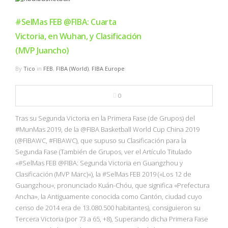
#SelMas FEB @FIBA: Cuarta
Victoria, en Wuhan, y Clasificación
(MVP Juancho)
By
Tico
in
FEB
,
FIBA (World)
,
FIBA Europe
0
Tras su Segunda Victoria en la Primera Fase (de Grupos) del
#MunMas 2019, de la @FIBA Basketball World Cup China 2019
(@FIBAWC, #FIBAWC), que supuso su Clasificación para la
Segunda Fase (También de Grupos, ver el Artículo Titulado
«#SelMas FEB @FIBA: Segunda Victoria en Guangzhou y
Clasificación (MVP Marc)«), la #SelMas FEB 2019 («Los 12 de
Guangzhou«, pronunciado Kuán-Chóu, que significa «Prefectura
Ancha», la Antiguamente conocida como Cantón, ciudad cuyo
censo de 2014 era de 13.080.500 habitantes), consiguieron su
Tercera Victoria (por 73 a 65, +8), Superando dicha Primera Fase