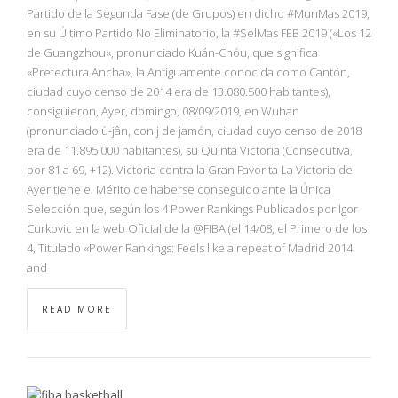
NBA
Partido de la Segunda Fase (de Grupos) en dicho #MunMas 2019,
en su Último Partido No Eliminatorio, la #SelMas FEB 2019 («Los 12
de Guangzhou«, pronunciado Kuán-Chóu, que significa
MULTIMEDIA
«Prefectura Ancha», la Antiguamente conocida como Cantón,
ciudad cuyo censo de 2014 era de 13.080.500 habitantes),
RIO 2016
consiguieron, Ayer, domingo, 08/09/2019, en Wuhan
(pronunciado ù-jân, con j de jamón, ciudad cuyo censo de 2018
era de 11.895.000 habitantes), su Quinta Victoria (Consecutiva,
por 81 a 69, +12). Victoria contra la Gran Favorita La Victoria de
Ayer tiene el Mérito de haberse conseguido ante la Única
Selección que, según los 4 Power Rankings Publicados por Igor
Curkovic en la web Oficial de la @FIBA (el 14/08, el Primero de los
4, Titulado «Power Rankings: Feels like a repeat of Madrid 2014
and
READ MORE