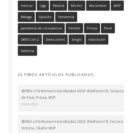
Interior
Liga
Madrid
Mirotic
Movember
MVP
Málaga
Opinión
Pandemia
pandemia de coronavirus
Partido
Previa
Pívot
SARS-CoV-2
Selecciones
Sergio
Valoración
València
ÚLTIMOS ARTÍCULOS PUBLICADOS
@FIBA U18 Women’s EuroBasket 2026: #SelFemU18, Octavos
de Final, Previa, MVP
05/08/2026
@FIBA U18 Women’s EuroBasket 2026: #SelFemU18, Tercera
Victoria, Okafor MVP