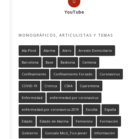
YouTube
MONOGRÁFICOS, ARTICULISTAS Y TEMAS
Ala-Pívot
Alarma
Alero
Arresto Domiciliario
Barcelona
Base
Baskonia
Centena
Confinamiento
Confinamiento Forzado
Coronavirus
COVID-19
Crónica
CSKA
Cuarentena
Enfermedad
enfermedad por coronavirus
enfermedad por coronavirus 2019
Escolta
España
Estado
Estado de Alarma
Femenino
Formación
Gobierno
Gonzalo Micó_Tico-Javier
Información