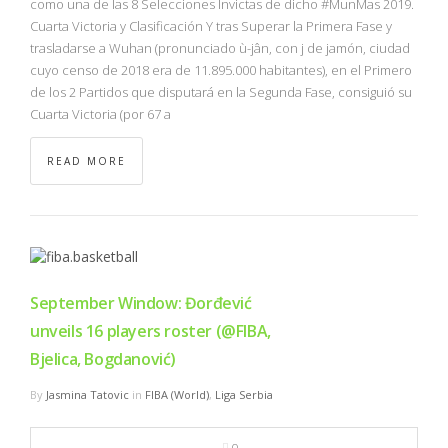
como una de las 8 Selecciones Invictas de dicho #MunMas 2019.
Cuarta Victoria y Clasificación Y tras Superar la Primera Fase y
trasladarse a Wuhan (pronunciado ù-jân, con j de jamón, ciudad
cuyo censo de 2018 era de 11.895.000 habitantes), en el Primero
de los 2 Partidos que disputará en la Segunda Fase, consiguió su
Cuarta Victoria (por 67 a
READ MORE
September Window: Đorđević
unveils 16 players roster (@FIBA,
Bjelica, Bogdanović)
By
Jasmina Tatovic
in
FIBA (World)
,
Liga Serbia
0