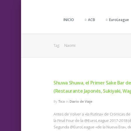
INICIO
ACB
EuroLeague
Naomi
Tag:
Shuwa Shuwa, el Primer Sake Bar d
(Restaurante Japonés, Sukiyaki, Wa
By
Tico
in
Diario de Viaje
Antes de Volver a «la Rutina» de Crónicas de 
la Final Four de la @EuroLeague 2017-2018 
Segunda @EuroLeague «de la Nueva Era», de 