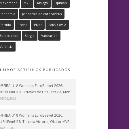
Movember
MVP
Málaga
Opinión
Pandemia
pandemia de coronavirus
Partido
Previa
Pívot
SARS-CoV-2
Selecciones
Sergio
Valoración
València
LTIMOS ARTÍCULOS PUBLICADOS
@FIBA U18 Women’s EuroBasket 2026:
#SelFemU18, Octavos de Final, Previa, MVP
05/08/2026
@FIBA U18 Women’s EuroBasket 2026:
#SelFemU18, Tercera Victoria, Okafor MVP
04/08/2026