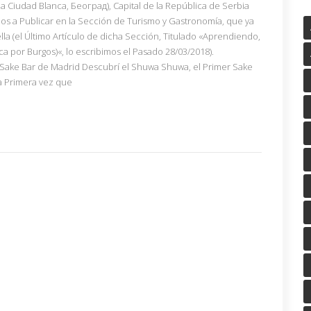
la Ciudad Blanca, Беoград), Capital de la República de Serbia
mos a Publicar en la Sección de Turismo y Gastronomía, que ya
a (el Último Artículo de dicha Sección, Titulado «Aprendiendo,
ca por Burgos)«, lo escribimos el Pasado 28/03/2018).
Sake Bar de Madrid Descubrí el Shuwa Shuwa, el Primer Sake
a Primera vez que