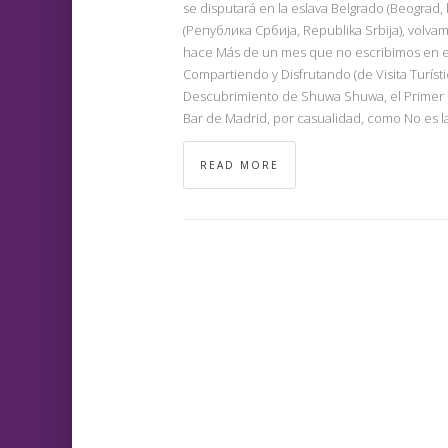
se disputará en la eslava Belgrado (Beograd, 
(Република Србија, Republika Srbija), volva
hace Más de un mes que no escribimos en ell
Compartiendo y Disfrutando (de Visita Turísti
Descubrimiento de Shuwa Shuwa, el Primer 
Bar de Madrid, por casualidad, como No es l
READ MORE