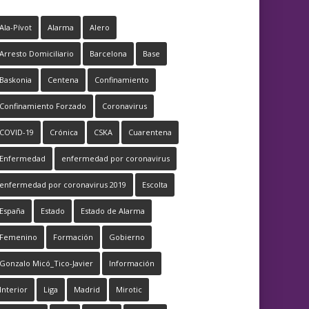
Ala-Pívot
Alarma
Alero
Arresto Domiciliario
Barcelona
Base
Baskonia
Centena
Confinamiento
Confinamiento Forzado
Coronavirus
COVID-19
Crónica
CSKA
Cuarentena
Enfermedad
enfermedad por coronavirus
enfermedad por coronavirus 2019
Escolta
España
Estado
Estado de Alarma
Femenino
Formación
Gobierno
Gonzalo Micó_Tico-Javier
Información
Interior
Liga
Madrid
Mirotic