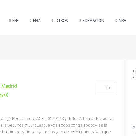
FEB
FIBA
OTROS
FORMACIÓN
NBA
S
S
e Madrid
0
gyu)
la Liga Regular de la ACB 2017-2018 y de los Artículos Previos a
(de la Segunda @EuroLeague «de Todos contra Todos», de la
M
la Primera -y Única- @EuroLeague de los 5 Equipos ACB) que
T