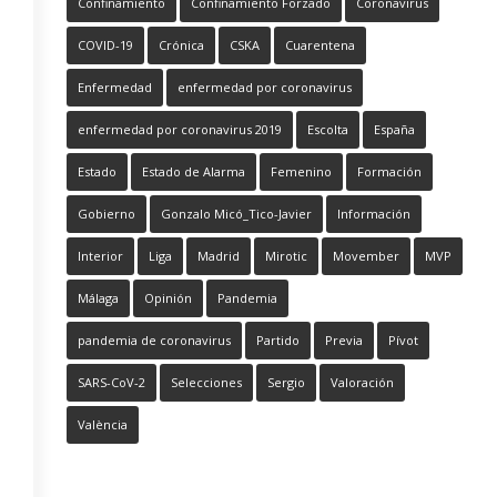
Confinamiento
Confinamiento Forzado
Coronavirus
COVID-19
Crónica
CSKA
Cuarentena
Enfermedad
enfermedad por coronavirus
enfermedad por coronavirus 2019
Escolta
España
Estado
Estado de Alarma
Femenino
Formación
Gobierno
Gonzalo Micó_Tico-Javier
Información
Interior
Liga
Madrid
Mirotic
Movember
MVP
Málaga
Opinión
Pandemia
pandemia de coronavirus
Partido
Previa
Pívot
SARS-CoV-2
Selecciones
Sergio
Valoración
València