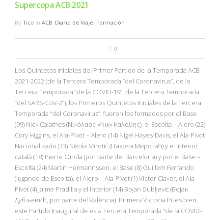
Supercopa ACB 2021
By
Tico
in
ACB
,
Diario de Viaje
,
Formación
0
Los Quintetos Iniciales del Primer Partido de la Temporada ACB
2021-2022 (de la Tercera Temporada “del Coronavirus”, de la
Tercera Temporada “de la COVID-19”, de la Tercera Temporada
“del SARS-CoV-2”), los Primeros Quintetos Iniciales de la Tercera
Temporada “del Coronavirus”, fueron los formados por el Base
(99) Nick Calathes (Νικόλαος «Νικ» Καλάθης), el Escolta – Alero (22)
Cory Higgins, el Ala-Pívot – Alero (14) Nigel Hayes-Davis, el Ala-Pívot
Nacionalizado (33) Nikola Mirotić (Никола Миротић) y el Interior
català (18) Pierre Oriola (por parte del Barcelona) y por el Base –
Escolta (24) Martin Hermannsson, el Base (8) Guillem Ferrando
(jugando de Escolta), el Alero – Ala-Pívot (1) Víctor Claver, el Ala-
Pívot (4) Jaime Pradilla y el Interior (14) Bojan Dubljević (Бојан
Дубљевић, por parte del València). Primera Victoria Pues bien,
este Partido Inaugural de esta Tercera Temporada “de la COVID-