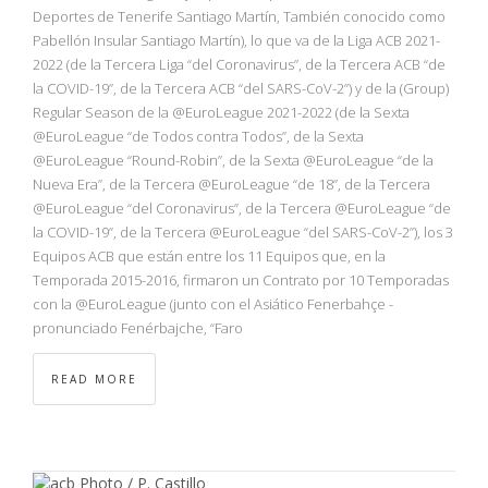
NBA
Deportes de Tenerife Santiago Martín, También conocido como
Pabellón Insular Santiago Martín), lo que va de la Liga ACB 2021-
2022 (de la Tercera Liga “del Coronavirus”, de la Tercera ACB “de
MULTIMEDIA
la COVID-19”, de la Tercera ACB “del SARS-CoV-2”) y de la (Group)
Regular Season de la @EuroLeague 2021-2022 (de la Sexta
RIO 2016
@EuroLeague “de Todos contra Todos”, de la Sexta
@EuroLeague “Round-Robin”, de la Sexta @EuroLeague “de la
Nueva Era”, de la Tercera @EuroLeague “de 18”, de la Tercera
@EuroLeague “del Coronavirus”, de la Tercera @EuroLeague “de
la COVID-19”, de la Tercera @EuroLeague “del SARS-CoV-2”), los 3
Equipos ACB que están entre los 11 Equipos que, en la
Temporada 2015-2016, firmaron un Contrato por 10 Temporadas
con la @EuroLeague (junto con el Asiático Fenerbahçe -
pronunciado Fenérbajche, “Faro
READ MORE