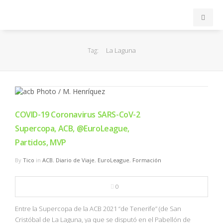
INICIO
La Laguna
Tag:
ACB
EuroLeague
COVID-19 Coronavirus SARS-CoV-2
FEB
Supercopa, ACB, @EuroLeague,
Partidos, MVP
FIBA
By
Tico
in
ACB
,
Diario de Viaje
,
EuroLeague
,
Formación
OTROS
0
FORMACIÓN
Entre la Supercopa de la ACB 2021 “de Tenerife” (de San
Cristóbal de La Laguna, ya que se disputó en el Pabellón de