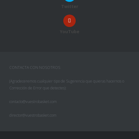
Twitter
YouTube
CONTACTA CON NOSOTROS
(Agradeceremos cualquier tipo de Sugerencia que quieras hacernos o
Corrección de Error que detectes):
contacto@vuestrobasket.com
director@vuestrobasket.com