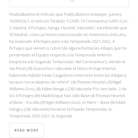
0
Finalizábamos el Artículo que Publicábamos Anteayer, jueves,
16/09/2021, el Artículo Titulado “COVID-19 Coronavirus SARS-CoV-
2: Madrid, 4 Fichajes, Hanga, Heurtel, Yabusele”, escribiendo que
“El Madrid, como ya hemos mencionado en Anteriores Artículos,
ha realizado 4 Fichajes para esta Temporada 2021-2022, 4
Fichajes que vienen a cubrir (de alguna forma) las 4 Bajas que ha
presentado el Equipo respecto a la Temporada Anterior
(respecto a la Segunda Temporada “del Coronavirus”), siendo el
Ala-Pívot (28) Guerschon Yabusele el Único Fichaje Interior,
habiendo habido hasta 3 Jugadores Interiores entre las 4 Bajas a
las que nos acabamos de referir”. (4) Thomas Heurtel, (0) Nigel
Williams-Goss, (8) Ádám Hanga y (28) Yabusele Por otro lado, 2 de
los 4 Fichajes del Madrid (que han sido Base (4) Thomas Heurtel,
el Base – Escolta (0) Nigel Williams-Goss, el Alero – Base (8) Ádám
Hanga y (28) Yabusele) Iniciaron la Pasada Temporada, la
Temporada 2020-2021, la Segunda
READ MORE