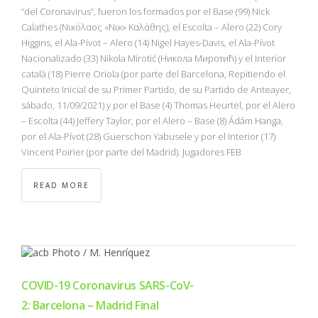
“del Coronavirus”, fueron los formados por el Base (99) Nick
Calathes (Νικόλαος «Νικ» Καλάθης), el Escolta – Alero (22) Cory
Higgins, el Ala-Pívot – Alero (14) Nigel Hayes-Davis, el Ala-Pívot
Nacionalizado (33) Nikola Mirotić (Никола Миротић) y el Interior
català (18) Pierre Oriola (por parte del Barcelona, Repitiendo el
Quinteto Inicial de su Primer Partido, de su Partido de Anteayer,
sábado, 11/09/2021) y por el Base (4) Thomas Heurtel, por el Alero
– Escolta (44) Jeffery Taylor, por el Alero – Base (8) Ádám Hanga,
por el Ala-Pívot (28) Guerschon Yabusele y por el Interior (17)
Vincent Poirier (por parte del Madrid). Jugadores FEB
READ MORE
COVID-19 Coronavirus SARS-CoV-
2: Barcelona – Madrid Final