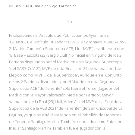
By
Tico
in
ACB
,
Diario de Viaje
,
Formación
0
Finalizábamos el Artículo que Publicábamos Ayer, lunes,
13/09/2021, el Artículo Titulado “COVID-19 Coronavirus SARS-CoV-
2: Madrid Campeón Supercopa ACB, Llull MVP”, escribiendo que
“El Base – Escolta (23) Sergio Llull (No Inicial en Ninguno de los 2
Partidos disputados por el Madrid en esta Segunda Supercopa
“del SARS-CoV-2”), MVP de esta Final, con 27 de Valoración, fue
Elegido como “MVP… de la Supercopa”, Aunque en el Conjunto
de los 2 Partidos disputados por el Madrid en esta Segunda
Supercopa ACB “de Tenerife” sólo fuera el Tercer Jugador del
Madrid con la Mayor Valoración Media por Partido”. Mayor
Valoración de la Final (23) Llull, Además del MVP de la Final de la
Supercopa de la ACB 2021 “de Tenerife” (de San Cristóbal de La
Laguna, ya que se está disputando en el Pabellón de Deportes
de Tenerife Santiago Martín, También conocido como Pabellón
Insular Santiago Martín), También fue el Jugador con la