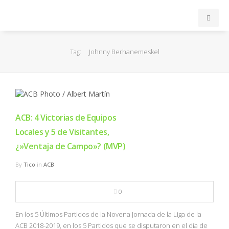
INICIO
Johnny Berhanemeskel
Tag:
ACB
EuroLeague
ACB: 4 Victorias de Equipos
FEB
Locales y 5 de Visitantes,
¿»Ventaja de Campo»? (MVP)
FIBA
By
Tico
in
ACB
OTROS
0
FORMACIÓN
En los 5 Últimos Partidos de la Novena Jornada de la Liga de la
ACB 2018-2019, en los 5 Partidos que se disputaron en el día de