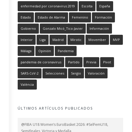
enfermedad por coronavirus 2019
Escolta
España
Estado
Estado de Alarma
Femenino
Formación
Gobierno
Gonzalo Micó_Tico-Javier
Información
Interior
Liga
Madrid
Mirotic
Movember
MVP
Málaga
Opinión
Pandemia
pandemia de coronavirus
Partido
Previa
Pívot
SARS-CoV-2
Selecciones
Sergio
Valoración
València
ÚLTIMOS ARTÍCULOS PUBLICADOS
@FIBA U18 Women’s EuroBasket 2026: #SelFemU18,
Semifinales, Victoria y Medalla