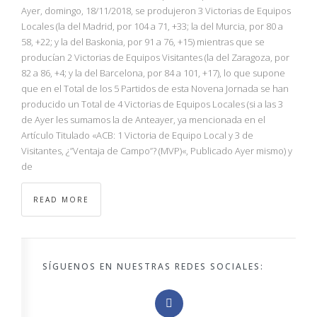
NBA
Ayer, domingo, 18/11/2018, se produjeron 3 Victorias de Equipos
Locales (la del Madrid, por 104 a 71, +33; la del Murcia, por 80 a
58, +22; y la del Baskonia, por 91 a 76, +15) mientras que se
MULTIMEDIA
producían 2 Victorias de Equipos Visitantes (la del Zaragoza, por
82 a 86, +4; y la del Barcelona, por 84 a 101, +17), lo que supone
RIO 2016
que en el Total de los 5 Partidos de esta Novena Jornada se han
producido un Total de 4 Victorias de Equipos Locales (si a las 3
de Ayer les sumamos la de Anteayer, ya mencionada en el
Artículo Titulado «ACB: 1 Victoria de Equipo Local y 3 de
Visitantes, ¿”Ventaja de Campo”? (MVP)«, Publicado Ayer mismo) y
de
READ MORE
SÍGUENOS EN NUESTRAS REDES SOCIALES: