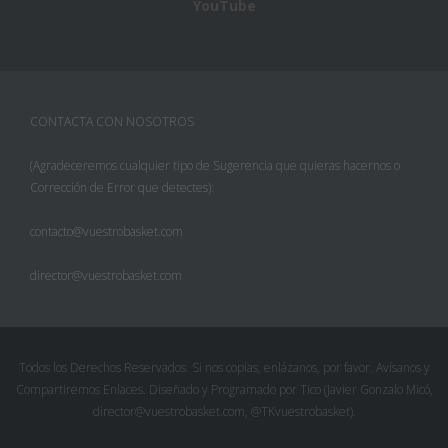
YouTube
CONTACTA CON NOSOTROS
(Agradeceremos cualquier tipo de Sugerencia que quieras hacernos o
Corrección de Error que detectes):
contacto@vuestrobasket.com
director@vuestrobasket.com
Todos los Derechos Reservados. Si nos copias, enlázanos, por favor. Avísanos y
Compartiremos Enlaces. Diseñado y Programado por Tico (Javier Gonzalo Micó,
director@vuestrobasket.com, @TKvuestrobasket).