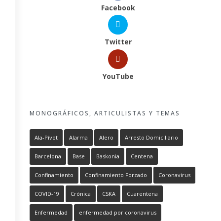
Facebook
Twitter
YouTube
MONOGRÁFICOS, ARTICULISTAS Y TEMAS
Ala-Pívot
Alarma
Alero
Arresto Domiciliario
Barcelona
Base
Baskonia
Centena
Confinamiento
Confinamiento Forzado
Coronavirus
COVID-19
Crónica
CSKA
Cuarentena
Enfermedad
enfermedad por coronavirus