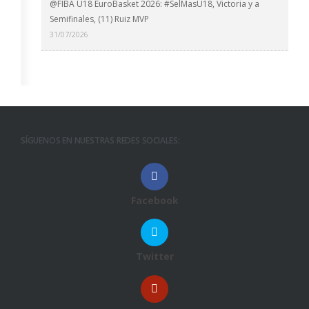
@FIBA U18 EuroBasket 2026: #SelMasU18, Victoria y a
Semifinales, (11) Ruiz MVP
31/07/2026
SÍGUENOS EN NUESTRAS REDES SOCIALES:
Facebook
Twitter