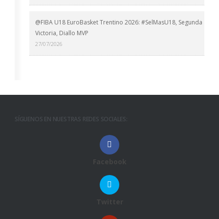
@FIBA U18 EuroBasket Trentino 2026: #SelMasU18, Segunda
Victoria, Diallo MVP
27/07/2026
SÍGUENOS EN NUESTRAS REDES SOCIALES:
Facebook
Twitter