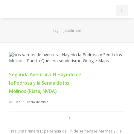
INICIO
jabalinear
Tag:
ACB
EuroLeague
FEB
Segunda Aventura: El Hayedo de
la Pedrosa y la Senda de los
FIBA
Molinos (Riaza, NVDA)
By
Tico
in
Diario de Viaje
OTROS
0
FORMACIÓN
Tras una Primera Experiencia de Fin de semana (el viernes 27, el