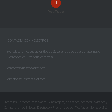
YouTube
CONTACTA CON NOSOTROS
(Agradeceremos cualquier tipo de Sugerencia que quieras hacernos o
Corrección de Error que detectes):
contacto@vuestrobasket.com
director@vuestrobasket.com
Todos los Derechos Reservados. Si nos copias, enlázanos, por favor. Avísanos y
Compartiremos Enlaces. Diseñado y Programado por Tico (Javier Gonzalo Micó,