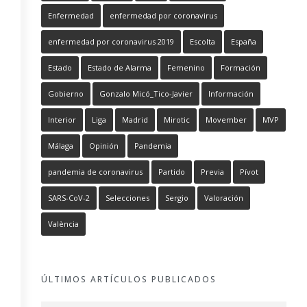
Enfermedad
enfermedad por coronavirus
enfermedad por coronavirus 2019
Escolta
España
Estado
Estado de Alarma
Femenino
Formación
Gobierno
Gonzalo Micó_Tico-Javier
Información
Interior
Liga
Madrid
Mirotic
Movember
MVP
Málaga
Opinión
Pandemia
pandemia de coronavirus
Partido
Previa
Pívot
SARS-CoV-2
Selecciones
Sergio
Valoración
València
ÚLTIMOS ARTÍCULOS PUBLICADOS