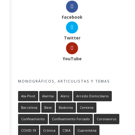
Facebook
Twitter
YouTube
MONOGRÁFICOS, ARTICULISTAS Y TEMAS
Ala-Pívot
Alarma
Alero
Arresto Domiciliario
Barcelona
Base
Baskonia
Centena
Confinamiento
Confinamiento Forzado
Coronavirus
COVID-19
Crónica
CSKA
Cuarentena