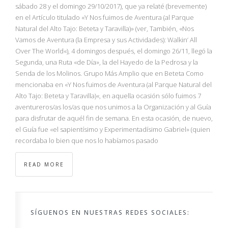
NBA
sábado 28 y el domingo 29/10/2017), que ya relaté (brevemente)
en el Artículo titulado «Y Nos fuimos de Aventura (al Parque
Natural del Alto Tajo: Beteta y Taravilla)» (ver, También, «Nos
MULTIMEDIA
Vamos de Aventura (la Empresa y sus Actividades): Walkin’ All
Over The World«), 4 domingos después, el domingo 26/11, llegó la
RIO 2016
Segunda, una Ruta «de Día», la del Hayedo de la Pedrosa y la
Senda de los Molinos. Grupo Más Amplio que en Beteta Como
mencionaba en «Y Nos fuimos de Aventura (al Parque Natural del
Alto Tajo: Beteta y Taravilla)«, en aquella ocasión sólo fuimos 7
aventureros/as los/as que nos unimos a la Organización y al Guía
para disfrutar de aquél fin de semana. En esta ocasión, de nuevo,
el Guía fue «el sapientísimo y Experimentadísimo Gabriel» (quien
recordaba lo bien que nos lo habíamos pasado
READ MORE
SÍGUENOS EN NUESTRAS REDES SOCIALES: