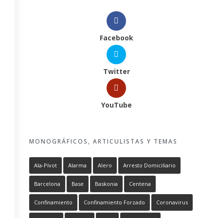
Facebook
Twitter
YouTube
MONOGRÁFICOS, ARTICULISTAS Y TEMAS
Ala-Pívot
Alarma
Alero
Arresto Domiciliario
Barcelona
Base
Baskonia
Centena
Confinamiento
Confinamiento Forzado
Coronavirus