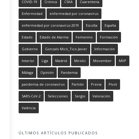
COVID-19
Crónica
CSKA
Cuarentena
Enfermedad
enfermedad por coronavirus
enfermedad por coronavirus 2019
Escolta
España
Estado
Estado de Alarma
Femenino
Formación
Gobierno
Gonzalo Micó_Tico-Javier
Información
Interior
Liga
Madrid
Mirotic
Movember
MVP
Málaga
Opinión
Pandemia
pandemia de coronavirus
Partido
Previa
Pívot
SARS-CoV-2
Selecciones
Sergio
Valoración
València
ÚLTIMOS ARTÍCULOS PUBLICADOS