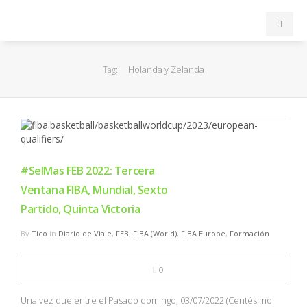
INICIO
Holanda y Zelanda
Tag:
ACB
EuroLeague
FEB
#SelMas FEB 2022: Tercera
Ventana FIBA, Mundial, Sexto
FIBA
Partido, Quinta Victoria
By
Tico
in
Diario de Viaje
,
FEB
,
FIBA (World)
,
FIBA Europe
,
Formación
OTROS
0
FORMACIÓN
Una vez que entre el Pasado domingo, 03/07/2022 (Centésimo