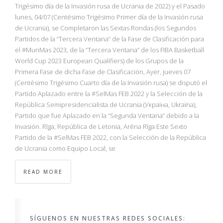
NBA
Trigésimo día de la Invasión rusa de Ucrania de 2022) y el Pasado
lunes, 04/07 (Centésimo Trigésimo Primer día de la Invasión rusa
de Ucrania), se Completaron las Sextas Rondas (los Segundos
MULTIMEDIA
Partidos de la “Tercera Ventana” de la Fase de Clasificación para
el #MunMas 2023, de la “Tercera Ventana” de los FIBA Basketball
RIO 2016
World Cup 2023 European Qualifiers) de los Grupos de la
Primera Fase de dicha Fase de Clasificación, Ayer, jueves 07
(Centésimo Trigésimo Cuarto día de la Invasión rusa) se disputó el
Partido Aplazado entre la #SelMas FEB 2022 y la Selección de la
República Semipresidencialista de Ucrania (Україна, Ukraïna),
Partido que fue Aplazado en la “Segunda Ventana” debido a la
Invasión. Rīga, República de Letonia, Arēna Rīga Este Sexto
Partido de la #SelMas FEB 2022, con la Selección de la República
de Ucrania como Equipo Local, se
READ MORE
SÍGUENOS EN NUESTRAS REDES SOCIALES: