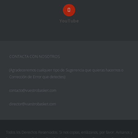
YouTube
CONTACTA CON NOSOTROS
(Agradeceremos cualquier tipo de Sugerencia que quieras hacernos o
Corrección de Error que detectes):
contacto@vuestrobasket.com
director@vuestrobasket.com
Todos los Derechos Reservados. Si nos copias, enlázanos, por favor. Avísanos y