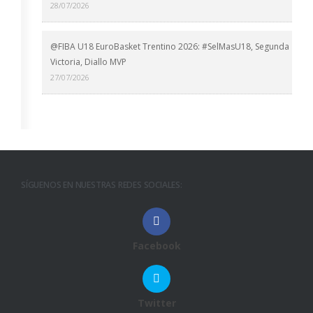
28/07/2026
@FIBA U18 EuroBasket Trentino 2026: #SelMasU18, Segunda
Victoria, Diallo MVP
27/07/2026
SÍGUENOS EN NUESTRAS REDES SOCIALES:
Facebook
Twitter