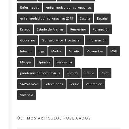
Enfermedad
enfermedad por coronavirus
enfermedad por coronavirus 2019
Escolta
España
Estado
Estado de Alarma
Femenino
Formación
Gobierno
Gonzalo Micó_Tico-Javier
Información
Interior
Liga
Madrid
Mirotic
Movember
MVP
Málaga
Opinión
Pandemia
pandemia de coronavirus
Partido
Previa
Pívot
SARS-CoV-2
Selecciones
Sergio
Valoración
València
ÚLTIMOS ARTÍCULOS PUBLICADOS