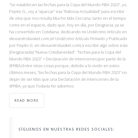
NBA
“Se establecen las fechas para la Copa del Mundo FIBA 2023”, yo,
Pepito G., voy a “aparcar” esa “Rabiosa Actualidad” para escribir
de otra que nos resulta Mucho Más Cercana, tanto en el tiempo
MULTIMEDIA
como en el espacio, dado que, hoy en día, por Desgracia, ya se
ha convertido en Cotidiana, dedicando mi Undécimo Artículo en
RIO 2016
devuestrobasket.com (el Undécimo Artículo Firmado y Publicado
por Pepito G. en devuestrobasket.com) a escribir algo sobre esta
(Desgraciada) “Nueva Cotidianeidad”. “fechas para la Copa del
Mundo FIBA 2023” = Declaración de Intenciones (por parte de la
@FIBA) Entre otras cosas porque, debido a lo vivido en estos
Últimos meses, “las fechas para la Copa del Mundo FIBA 2023” no
dejan de ser Más que una Declaración de Intenciones de la
@FIBA, ya que Todavía No sabemos
READ MORE
SÍGUENOS EN NUESTRAS REDES SOCIALES: