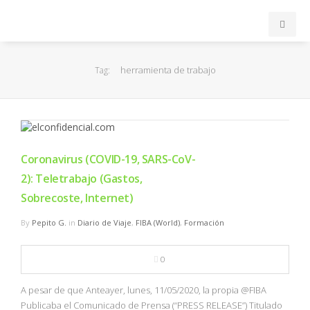
INICIO
herramienta de trabajo
Tag:
ACB
EuroLeague
Coronavirus (COVID-19, SARS-CoV-
FEB
2): Teletrabajo (Gastos,
Sobrecoste, Internet)
FIBA
By
Pepito G.
in
Diario de Viaje
,
FIBA (World)
,
Formación
OTROS
0
FORMACIÓN
A pesar de que Anteayer, lunes, 11/05/2020, la propia @FIBA
Publicaba el Comunicado de Prensa (“PRESS RELEASE”) Titulado