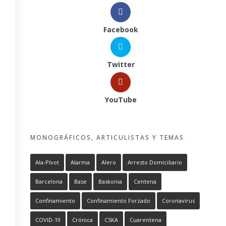
Facebook
Twitter
YouTube
MONOGRÁFICOS, ARTICULISTAS Y TEMAS
Ala-Pívot
Alarma
Alero
Arresto Domiciliario
Barcelona
Base
Baskonia
Centena
Confinamiento
Confinamiento Forzado
Coronavirus
COVID-19
Crónica
CSKA
Cuarentena