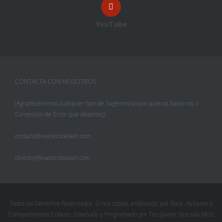
YouTube
CONTACTA CON NOSOTROS
(Agradeceremos cualquier tipo de Sugerencia que quieras hacernos o
Corrección de Error que detectes):
contacto@vuestrobasket.com
director@vuestrobasket.com
Todos los Derechos Reservados. Si nos copias, enlázanos, por favor. Avísanos y
Compartiremos Enlaces. Diseñado y Programado por Tico (Javier Gonzalo Micó,