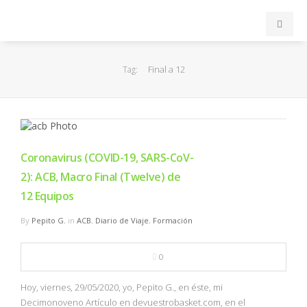
INICIO
Final a 12
Tag:
ACB
EuroLeague
Coronavirus (COVID-19, SARS-CoV-
FEB
2): ACB, Macro Final (Twelve) de
12 Equipos
FIBA
By
Pepito G.
in
ACB
,
Diario de Viaje
,
Formación
OTROS
0
FORMACIÓN
Hoy, viernes, 29/05/2020, yo, Pepito G., en éste, mi
Decimonoveno Artículo en devuestrobasket.com, en el