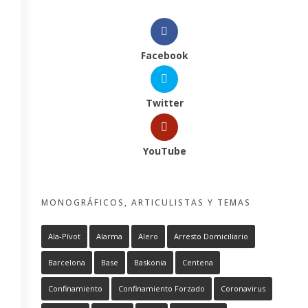
Facebook
Twitter
YouTube
MONOGRÁFICOS, ARTICULISTAS Y TEMAS
Ala-Pívot
Alarma
Alero
Arresto Domiciliario
Barcelona
Base
Baskonia
Centena
Confinamiento
Confinamiento Forzado
Coronavirus