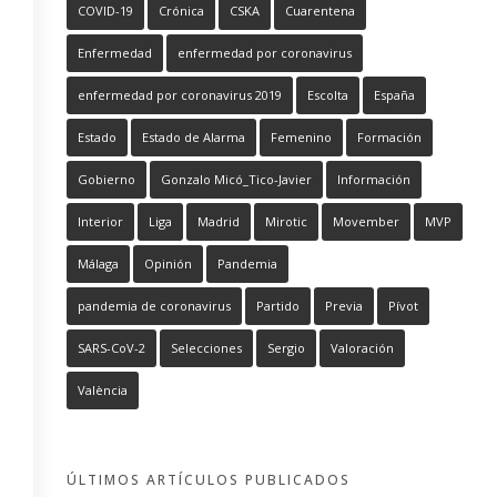
COVID-19
Crónica
CSKA
Cuarentena
Enfermedad
enfermedad por coronavirus
enfermedad por coronavirus 2019
Escolta
España
Estado
Estado de Alarma
Femenino
Formación
Gobierno
Gonzalo Micó_Tico-Javier
Información
Interior
Liga
Madrid
Mirotic
Movember
MVP
Málaga
Opinión
Pandemia
pandemia de coronavirus
Partido
Previa
Pívot
SARS-CoV-2
Selecciones
Sergio
Valoración
València
ÚLTIMOS ARTÍCULOS PUBLICADOS