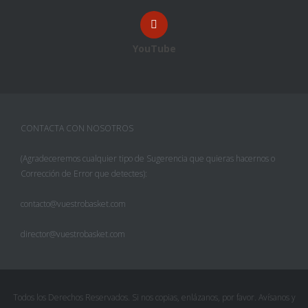
YouTube
CONTACTA CON NOSOTROS
(Agradeceremos cualquier tipo de Sugerencia que quieras hacernos o
Corrección de Error que detectes):
contacto@vuestrobasket.com
director@vuestrobasket.com
Todos los Derechos Reservados. Si nos copias, enlázanos, por favor. Avísanos y