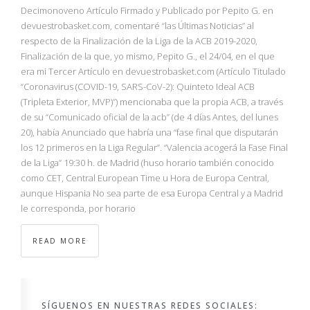
NBA
Decimonoveno Artículo Firmado y Publicado por Pepito G. en
devuestrobasket.com, comentaré “las Últimas Noticias” al
respecto de la Finalización de la Liga de la ACB 2019-2020,
MULTIMEDIA
Finalización de la que, yo mismo, Pepito G., el 24/04, en el que
era mi Tercer Artículo en devuestrobasket.com (Artículo Titulado
RIO 2016
“Coronavirus (COVID-19, SARS-CoV-2): Quinteto Ideal ACB
(Tripleta Exterior, MVP)”) mencionaba que la propia ACB, a través
de su “Comunicado oficial de la acb” (de 4 días Antes, del lunes
20), había Anunciado que habría una “fase final que disputarán
los 12 primeros en la Liga Regular”. “Valencia acogerá la Fase Final
de la Liga” 19:30 h. de Madrid (huso horario también conocido
como CET, Central European Time u Hora de Europa Central,
aunque Hispania No sea parte de esa Europa Central y a Madrid
le corresponda, por horario
READ MORE
SÍGUENOS EN NUESTRAS REDES SOCIALES: