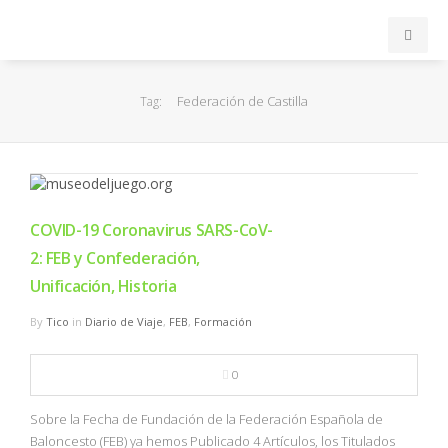
INICIO
Federación de Castilla
Tag:
ACB
EuroLeague
COVID-19 Coronavirus SARS-CoV-
FEB
2: FEB y Confederación,
Unificación, Historia
FIBA
By
Tico
in
Diario de Viaje
,
FEB
,
Formación
OTROS
0
FORMACIÓN
Sobre la Fecha de Fundación de la Federación Española de
Baloncesto (FEB) ya hemos Publicado 4 Artículos, los Titulados