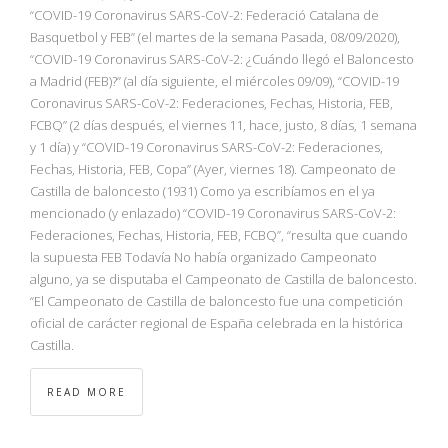
NBA
“COVID-19 Coronavirus SARS-CoV-2: Federació Catalana de
Basquetbol y FEB” (el martes de la semana Pasada, 08/09/2020),
“COVID-19 Coronavirus SARS-CoV-2: ¿Cuándo llegó el Baloncesto
MULTIMEDIA
a Madrid (FEB)?” (al día siguiente, el miércoles 09/09), “COVID-19
Coronavirus SARS-CoV-2: Federaciones, Fechas, Historia, FEB,
RIO 2016
FCBQ” (2 días después, el viernes 11, hace, justo, 8 días, 1 semana
y 1 día) y “COVID-19 Coronavirus SARS-CoV-2: Federaciones,
Fechas, Historia, FEB, Copa” (Ayer, viernes 18). Campeonato de
Castilla de baloncesto (1931) Como ya escribíamos en el ya
mencionado (y enlazado) “COVID-19 Coronavirus SARS-CoV-2:
Federaciones, Fechas, Historia, FEB, FCBQ”, “resulta que cuando
la supuesta FEB Todavía No había organizado Campeonato
alguno, ya se disputaba el Campeonato de Castilla de baloncesto.
“El Campeonato de Castilla de baloncesto fue una competición
oficial de carácter regional de España celebrada en la histórica
Castilla.
READ MORE