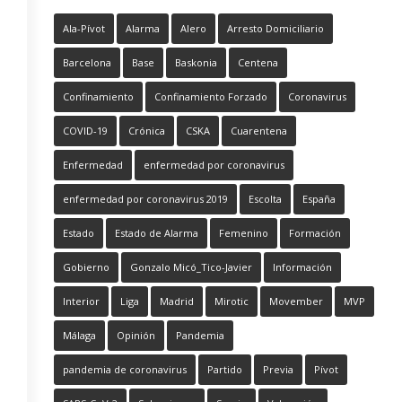
Ala-Pívot
Alarma
Alero
Arresto Domiciliario
Barcelona
Base
Baskonia
Centena
Confinamiento
Confinamiento Forzado
Coronavirus
COVID-19
Crónica
CSKA
Cuarentena
Enfermedad
enfermedad por coronavirus
enfermedad por coronavirus 2019
Escolta
España
Estado
Estado de Alarma
Femenino
Formación
Gobierno
Gonzalo Micó_Tico-Javier
Información
Interior
Liga
Madrid
Mirotic
Movember
MVP
Málaga
Opinión
Pandemia
pandemia de coronavirus
Partido
Previa
Pívot