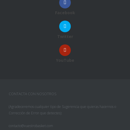
Facebook
Twitter
YouTube
CONTACTA CON NOSOTROS
(Agradeceremos cualquier tipo de Sugerencia que quieras hacernos o
Corrección de Error que detectes):
contacto@vuestrobasket.com