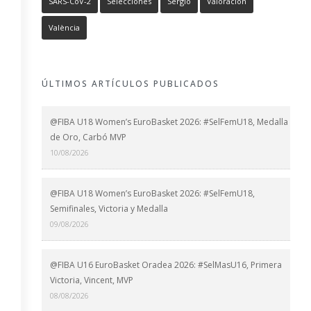
SARS-CoV-2
Selecciones
Sergio
Valoración
València
ÚLTIMOS ARTÍCULOS PUBLICADOS
@FIBA U18 Women’s EuroBasket 2026: #SelFemU18, Medalla
de Oro, Carbó MVP
10/08/2026
@FIBA U18 Women’s EuroBasket 2026: #SelFemU18,
Semifinales, Victoria y Medalla
09/08/2026
@FIBA U16 EuroBasket Oradea 2026: #SelMasU16, Primera
Victoria, Vincent, MVP
08/08/2026