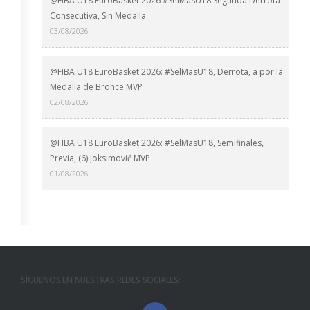
@FIBA U18 EuroBasket 2026 #SelMasU18 Segunda Derrota
Consecutiva, Sin Medalla
03/08/2026
@FIBA U18 EuroBasket 2026: #SelMasU18, Derrota, a por la
Medalla de Bronce MVP
02/08/2026
@FIBA U18 EuroBasket 2026: #SelMasU18, Semifinales,
Previa, (6) Joksimović MVP
01/08/2026
SÍGUENOS EN NUESTRAS REDES SOCIALES: