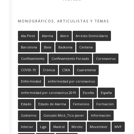
MONOGRÁFICOS, ARTICULISTAS Y TEMAS
Ala-Pívot
Alarma
Alero
Arresto Domiciliario
Barcelona
Base
Baskonia
Centena
Confinamiento
Confinamiento Forzado
Coronavirus
COVID-19
Crónica
CSKA
Cuarentena
Enfermedad
enfermedad por coronavirus
enfermedad por coronavirus 2019
Escolta
España
Estado
Estado de Alarma
Femenino
Formación
Gobierno
Gonzalo Micó_Tico-Javier
Información
Interior
Liga
Madrid
Mirotic
Movember
MVP