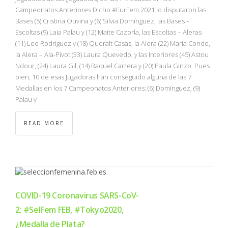
Campeonatos Anteriores Dicho #EurFem 2021 lo disputaron las
Bases (5) Cristina Ouviña y (6) Silvia Domínguez, las Bases –
Escoltas (9) Laia Palau y (12) Maite Cazorla, las Escoltas – Aleras
(11) Leo Rodríguez y (18) Queralt Casas, la Alera (22) María Conde,
la Alera – Ala-Pívot (33) Laura Quevedo, y las Interiores (45) Astou
Ndour, (24) Laura Gil, (14) Raquel Carrera y (20) Paula Ginzo. Pues
bien, 10 de esas Jugadoras han conseguido alguna de las 7
Medallas en los 7 Campeonatos Anteriores: (6) Domínguez, (9)
Palau y
READ MORE
COVID-19 Coronavirus SARS-CoV-
2: #SelFem FEB, #Tokyo2020,
¿Medalla de Plata?