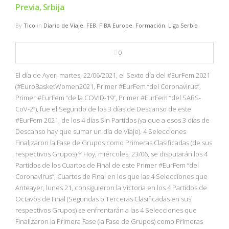
Previa, Srbija
By
Tico
in
Diario de Viaje
,
FEB
,
FIBA Europe
,
Formación
,
Liga Serbia
0
El día de Ayer, martes, 22/06/2021, el Sexto día del #EurFem 2021
(#EuroBasketWomen2021, Primer #EurFem “del Coronavirus”,
Primer #EurFem “de la COVID-19”, Primer #EurFem “del SARS-
CoV-2”), fue el Segundo de los 3 días de Descanso de este
#EurFem 2021, de los 4 días Sin Partidos (ya que a esos 3 días de
Descanso hay que sumar un día de Viaje). 4 Selecciones
Finalizaron la Fase de Grupos como Primeras Clasificadas (de sus
respectivos Grupos) Y Hoy, miércoles, 23/06, se disputarán los 4
Partidos de los Cuartos de Final de este Primer #EurFem “del
Coronavirus”, Cuartos de Final en los que las 4 Selecciones que
Anteayer, lunes 21, consiguieron la Victoria en los 4 Partidos de
Octavos de Final (Segundas o Terceras Clasificadas en sus
respectivos Grupos) se enfrentarán a las 4 Selecciones que
Finalizaron la Primera Fase (la Fase de Grupos) como Primeras