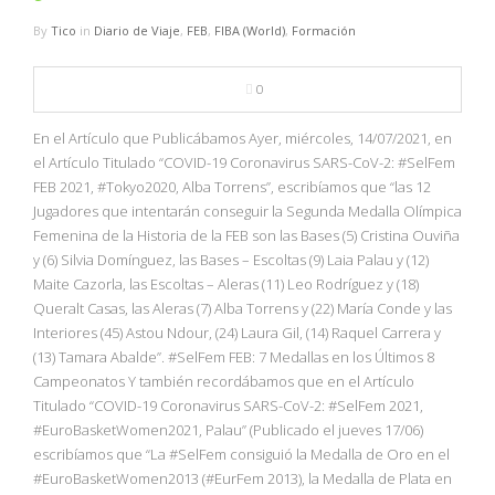
By
Tico
in
Diario de Viaje
,
FEB
,
FIBA (World)
,
Formación
0
En el Artículo que Publicábamos Ayer, miércoles, 14/07/2021, en
el Artículo Titulado “COVID-19 Coronavirus SARS-CoV-2: #SelFem
FEB 2021, #Tokyo2020, Alba Torrens”, escribíamos que “las 12
Jugadores que intentarán conseguir la Segunda Medalla Olímpica
Femenina de la Historia de la FEB son las Bases (5) Cristina Ouviña
y (6) Silvia Domínguez, las Bases – Escoltas (9) Laia Palau y (12)
Maite Cazorla, las Escoltas – Aleras (11) Leo Rodríguez y (18)
Queralt Casas, las Aleras (7) Alba Torrens y (22) María Conde y las
Interiores (45) Astou Ndour, (24) Laura Gil, (14) Raquel Carrera y
(13) Tamara Abalde”. #SelFem FEB: 7 Medallas en los Últimos 8
Campeonatos Y también recordábamos que en el Artículo
Titulado “COVID-19 Coronavirus SARS-CoV-2: #SelFem 2021,
#EuroBasketWomen2021, Palau” (Publicado el jueves 17/06)
escribíamos que “La #SelFem consiguió la Medalla de Oro en el
#EuroBasketWomen2013 (#EurFem 2013), la Medalla de Plata en