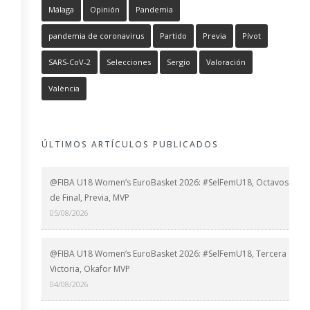
Málaga
Opinión
Pandemia
pandemia de coronavirus
Partido
Previa
Pívot
SARS-CoV-2
Selecciones
Sergio
Valoración
València
ÚLTIMOS ARTÍCULOS PUBLICADOS
@FIBA U18 Women’s EuroBasket 2026: #SelFemU18, Octavos
de Final, Previa, MVP
05/08/2026
@FIBA U18 Women’s EuroBasket 2026: #SelFemU18, Tercera
Victoria, Okafor MVP
04/08/2026