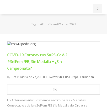
INICIO
#EuroBasketWomen2021
Tag:
ACB
EuroLeague
COVID-19 Coronavirus SARS-CoV-2
FEB
#SelFem FEB, Sin Medalla = ¿Sin
Campeonato?
FIBA
By
Tico
in
Diario de Viaje
,
FEB
,
FIBA (World)
,
FIBA Europe
,
Formación
OTROS
0
FORMACIÓN
En Anteriores Artículos hemos escrito de las 7 Medallas
Consecutivas de la #SelFem FEB (“la Medalla de Oro en el