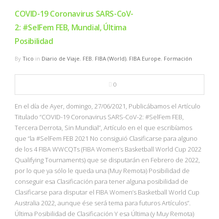
COVID-19 Coronavirus SARS-CoV-
2: #SelFem FEB, Mundial, Última
Posibilidad
By
Tico
in
Diario de Viaje
,
FEB
,
FIBA (World)
,
FIBA Europe
,
Formación
0
En el día de Ayer, domingo, 27/06/2021, Publicábamos el Artículo
Titulado “COVID-19 Coronavirus SARS-CoV-2: #SelFem FEB,
Tercera Derrota, Sin Mundial”, Artículo en el que escribíamos
que “la #SelFem FEB 2021 No consiguió Clasificarse para alguno
de los 4 FIBA WWCQTs (FIBA Women’s Basketball World Cup 2022
Qualifying Tournaments) que se disputarán en Febrero de 2022,
por lo que ya sólo le queda una (Muy Remota) Posibilidad de
conseguir esa Clasificación para tener alguna posibilidad de
Clasificarse para disputar el FIBA Women’s Basketball World Cup
Australia 2022, aunque ése será tema para futuros Artículos”.
Última Posibilidad de Clasificación Y esa Última (y Muy Remota)