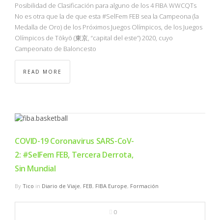
Posibilidad de Clasificación para alguno de los 4 FIBA WWCQTs
No es otra que la de que esta #SelFem FEB sea la Campeona (la
Medalla de Oro) de los Próximos Juegos Olímpicos, de los Juegos
Olímpicos de Tōkyō (東京, “capital del este”) 2020, cuyo
Campeonato de Baloncesto
READ MORE
COVID-19 Coronavirus SARS-CoV-
2: #SelFem FEB, Tercera Derrota,
Sin Mundial
By
Tico
in
Diario de Viaje
,
FEB
,
FIBA Europe
,
Formación
0