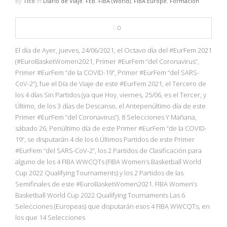
By
Tico
in
Diario de Viaje
,
FEB
,
FIBA (World)
,
FIBA Europe
,
Formación
0
El día de Ayer, jueves, 24/06/2021, el Octavo día del #EurFem 2021
(#EuroBasketWomen2021, Primer #EurFem “del Coronavirus”,
Primer #EurFem “de la COVID-19”, Primer #EurFem “del SARS-
CoV-2”), fue el Día de Viaje de este #EurFem 2021, el Tercero de
los 4 días Sin Partidos (ya que Hoy, viernes, 25/06, es el Tercer, y
Último, de los 3 días de Descanso, el Antepenúltimo día de este
Primer #EurFem “del Coronavirus”). 8 Selecciones Y Mañana,
sábado 26, Penúltimo día de este Primer #EurFem “de la COVID-
19”, se disputarán 4 de los 6 Últimos Partidos de este Primer
#EurFem “del SARS-CoV-2”, los 2 Partidos de Clasificación para
alguno de los 4 FIBA WWCQTs (FIBA Women’s Basketball World
Cup 2022 Qualifying Tournaments) y los 2 Partidos de las
Semifinales de este #EuroBasketWomen2021. FIBA Women’s
Basketball World Cup 2022 Qualifying Tournaments Las 6
Selecciones (Europeas) que disputarán esos 4 FIBA WWCQTs, en
los que 14 Selecciones