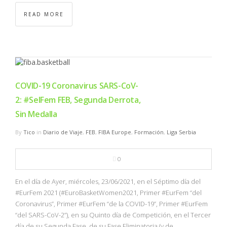
READ MORE
COVID-19 Coronavirus SARS-CoV-
2: #SelFem FEB, Segunda Derrota,
Sin Medalla
By
Tico
in
Diario de Viaje
,
FEB
,
FIBA Europe
,
Formación
,
Liga Serbia
0
En el día de Ayer, miércoles, 23/06/2021, en el Séptimo día del
#EurFem 2021 (#EuroBasketWomen2021, Primer #EurFem “del
Coronavirus”, Primer #EurFem “de la COVID-19”, Primer #EurFem
“del SARS-CoV-2”), en su Quinto día de Competición, en el Tercer
día de su Segunda Fase, de su Fase Eliminatoria (y de