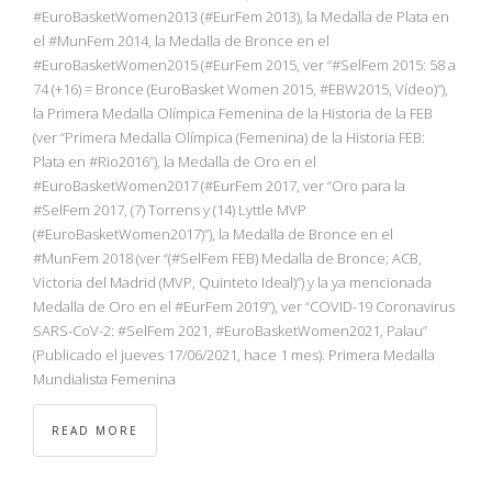
NBA
#EuroBasketWomen2013 (#EurFem 2013), la Medalla de Plata en
el #MunFem 2014, la Medalla de Bronce en el
#EuroBasketWomen2015 (#EurFem 2015, ver “#SelFem 2015: 58 a
MULTIMEDIA
74 (+16) = Bronce (EuroBasket Women 2015, #EBW2015, Vídeo)”),
la Primera Medalla Olímpica Femenina de la Historia de la FEB
RIO 2016
(ver “Primera Medalla Olímpica (Femenina) de la Historia FEB:
Plata en #Rio2016”), la Medalla de Oro en el
#EuroBasketWomen2017 (#EurFem 2017, ver “Oro para la
#SelFem 2017, (7) Torrens y (14) Lyttle MVP
(#EuroBasketWomen2017)”), la Medalla de Bronce en el
#MunFem 2018 (ver “(#SelFem FEB) Medalla de Bronce; ACB,
Victoria del Madrid (MVP, Quinteto Ideal)”) y la ya mencionada
Medalla de Oro en el #EurFem 2019”), ver “COVID-19 Coronavirus
SARS-CoV-2: #SelFem 2021, #EuroBasketWomen2021, Palau”
(Publicado el jueves 17/06/2021, hace 1 mes). Primera Medalla
Mundialista Femenina
READ MORE