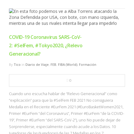
COVID-19 Coronavirus SARS-CoV-
2: #SelFem, #Tokyo2020, ¿Relevo
Generacional?
By
Tico
in
Diario de Viaje
,
FEB
,
FIBA (World)
,
Formación
0
Cuando uno escucha hablar de “Relevo Generacional” como
“explicación” para que la #SelFem FEB 2021 No consiguiera
Medalla en el Reciente #EurFem 2021 (#EuroBasketWomen2021,
Primer #EurFem “del Coronavirus”, Primer #EurFem “de la COVID-
19”, Primer #EurFem “del SARS-CoV-2”), uno No puede dejar de
Sorprenderse, especialmente cuando acude a los Datos. 10
Jugadoras de las (Jugadoras) de las 7 Medallas en los 7