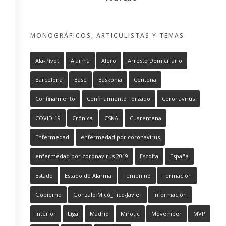
MONOGRÁFICOS, ARTICULISTAS Y TEMAS
Ala-Pívot
Alarma
Alero
Arresto Domiciliario
Barcelona
Base
Baskonia
Centena
Confinamiento
Confinamiento Forzado
Coronavirus
COVID-19
Crónica
CSKA
Cuarentena
Enfermedad
enfermedad por coronavirus
enfermedad por coronavirus 2019
Escolta
España
Estado
Estado de Alarma
Femenino
Formación
Gobierno
Gonzalo Micó_Tico-Javier
Información
Interior
Liga
Madrid
Mirotic
Movember
MVP