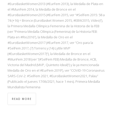
NBA
#EuroBasketWomen2013 (#EurFem 2013), la Medalla de Plata en
el #MunFem 2014, la Medalla de Bronce en el
#EuroBasketWomen2015 (#EurFem 2015, ver “#SelFem 2015: 58 a
MULTIMEDIA
74 (+16) = Bronce (EuroBasket Women 2015, #EBW2015, Vídeo)”),
la Primera Medalla Olímpica Femenina de la Historia de la FEB
RIO 2016
(ver “Primera Medalla Olímpica (Femenina) de la Historia FEB:
Plata en #Rio2016”), la Medalla de Oro en el
#EuroBasketWomen2017 (#EurFem 2017, ver “Oro para la
#SelFem 2017, (7) Torrens y (14) Lyttle MVP
(#EuroBasketWomen2017)”), la Medalla de Bronce en el
#MunFem 2018 (ver “(#SelFem FEB) Medalla de Bronce; ACB,
Victoria del Madrid (MVP, Quinteto Ideal)”) y la ya mencionada
Medalla de Oro en el #EurFem 2019”), ver “COVID-19 Coronavirus
SARS-CoV-2: #SelFem 2021, #EuroBasketWomen2021, Palau”
(Publicado el jueves 17/06/2021, hace 1 mes). Primera Medalla
Mundialista Femenina
READ MORE