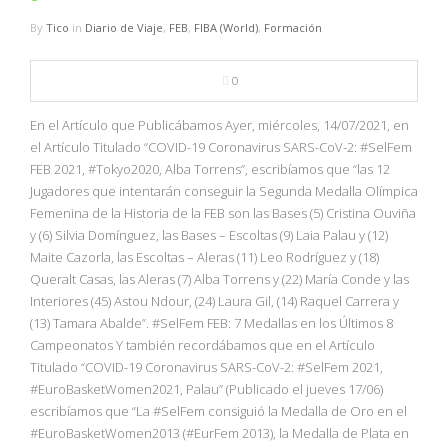
By
Tico
in
Diario de Viaje
,
FEB
,
FIBA (World)
,
Formación
0
En el Artículo que Publicábamos Ayer, miércoles, 14/07/2021, en
el Artículo Titulado “COVID-19 Coronavirus SARS-CoV-2: #SelFem
FEB 2021, #Tokyo2020, Alba Torrens”, escribíamos que “las 12
Jugadores que intentarán conseguir la Segunda Medalla Olímpica
Femenina de la Historia de la FEB son las Bases (5) Cristina Ouviña
y (6) Silvia Domínguez, las Bases – Escoltas (9) Laia Palau y (12)
Maite Cazorla, las Escoltas – Aleras (11) Leo Rodríguez y (18)
Queralt Casas, las Aleras (7) Alba Torrens y (22) María Conde y las
Interiores (45) Astou Ndour, (24) Laura Gil, (14) Raquel Carrera y
(13) Tamara Abalde”. #SelFem FEB: 7 Medallas en los Últimos 8
Campeonatos Y también recordábamos que en el Artículo
Titulado “COVID-19 Coronavirus SARS-CoV-2: #SelFem 2021,
#EuroBasketWomen2021, Palau” (Publicado el jueves 17/06)
escribíamos que “La #SelFem consiguió la Medalla de Oro en el
#EuroBasketWomen2013 (#EurFem 2013), la Medalla de Plata en