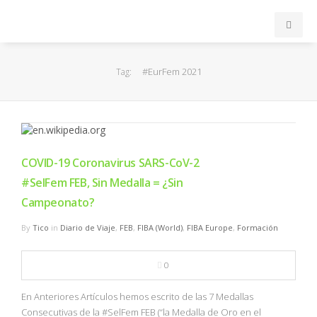
INICIO
#EurFem 2021
Tag:
ACB
EuroLeague
COVID-19 Coronavirus SARS-CoV-2
FEB
#SelFem FEB, Sin Medalla = ¿Sin
Campeonato?
FIBA
By
Tico
in
Diario de Viaje
,
FEB
,
FIBA (World)
,
FIBA Europe
,
Formación
OTROS
0
FORMACIÓN
En Anteriores Artículos hemos escrito de las 7 Medallas
Consecutivas de la #SelFem FEB (“la Medalla de Oro en el