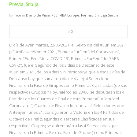
Previa, Srbija
By
Tico
in
Diario de Viaje
,
FEB
,
FIBA Europe
,
Formación
,
Liga Serbia
0
El día de Ayer, martes, 22/06/2021, el Sexto día del #EurFem 2021
(#EuroBasketWomen2021, Primer #EurFem “del Coronavirus”,
Primer #EurFem “de la COVID-19”, Primer #EurFem “del SARS-
CoV-2”), fue el Segundo de los 3 días de Descanso de este
#EurFem 2021, de los 4 días Sin Partidos (ya que a esos 3 días de
Descanso hay que sumar un día de Viaje). 4 Selecciones
Finalizaron la Fase de Grupos como Primeras Clasificadas (de sus
respectivos Grupos) Y Hoy, miércoles, 23/06, se disputarán los 4
Partidos de los Cuartos de Final de este Primer #EurFem “del
Coronavirus”, Cuartos de Final en los que las 4 Selecciones que
Anteayer, lunes 21, consiguieron la Victoria en los 4 Partidos de
Octavos de Final (Segundas o Terceras Clasificadas en sus
respectivos Grupos) se enfrentarán a las 4 Selecciones que
Finalizaron la Primera Fase (la Fase de Grupos) como Primeras