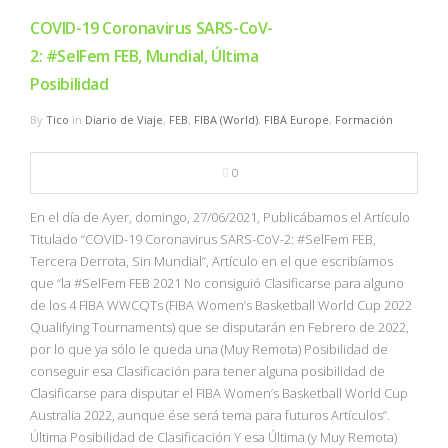
COVID-19 Coronavirus SARS-CoV-
2: #SelFem FEB, Mundial, Última
Posibilidad
By
Tico
in
Diario de Viaje
,
FEB
,
FIBA (World)
,
FIBA Europe
,
Formación
0
En el día de Ayer, domingo, 27/06/2021, Publicábamos el Artículo
Titulado “COVID-19 Coronavirus SARS-CoV-2: #SelFem FEB,
Tercera Derrota, Sin Mundial”, Artículo en el que escribíamos
que “la #SelFem FEB 2021 No consiguió Clasificarse para alguno
de los 4 FIBA WWCQTs (FIBA Women’s Basketball World Cup 2022
Qualifying Tournaments) que se disputarán en Febrero de 2022,
por lo que ya sólo le queda una (Muy Remota) Posibilidad de
conseguir esa Clasificación para tener alguna posibilidad de
Clasificarse para disputar el FIBA Women’s Basketball World Cup
Australia 2022, aunque ése será tema para futuros Artículos”.
Última Posibilidad de Clasificación Y esa Última (y Muy Remota)