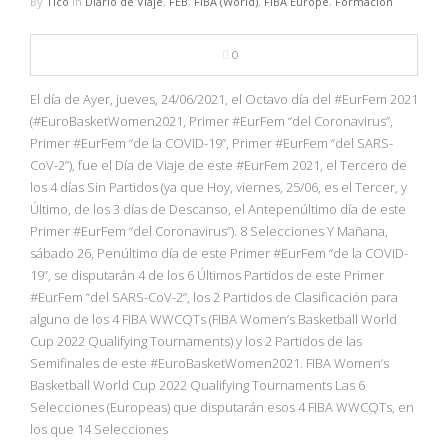
By
Tico
in
Diario de Viaje
,
FEB
,
FIBA (World)
,
FIBA Europe
,
Formación
0
El día de Ayer, jueves, 24/06/2021, el Octavo día del #EurFem 2021
(#EuroBasketWomen2021, Primer #EurFem “del Coronavirus”,
Primer #EurFem “de la COVID-19”, Primer #EurFem “del SARS-
CoV-2”), fue el Día de Viaje de este #EurFem 2021, el Tercero de
los 4 días Sin Partidos (ya que Hoy, viernes, 25/06, es el Tercer, y
Último, de los 3 días de Descanso, el Antepenúltimo día de este
Primer #EurFem “del Coronavirus”). 8 Selecciones Y Mañana,
sábado 26, Penúltimo día de este Primer #EurFem “de la COVID-
19”, se disputarán 4 de los 6 Últimos Partidos de este Primer
#EurFem “del SARS-CoV-2”, los 2 Partidos de Clasificación para
alguno de los 4 FIBA WWCQTs (FIBA Women’s Basketball World
Cup 2022 Qualifying Tournaments) y los 2 Partidos de las
Semifinales de este #EuroBasketWomen2021. FIBA Women’s
Basketball World Cup 2022 Qualifying Tournaments Las 6
Selecciones (Europeas) que disputarán esos 4 FIBA WWCQTs, en
los que 14 Selecciones