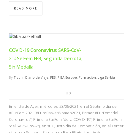
READ MORE
COVID-19 Coronavirus SARS-CoV-
2: #SelFem FEB, Segunda Derrota,
Sin Medalla
By
Tico
in
Diario de Viaje
,
FEB
,
FIBA Europe
,
Formación
,
Liga Serbia
0
En el día de Ayer, miércoles, 23/06/2021, en el Séptimo día del
#EurFem 2021 (#EuroBasketWomen2021, Primer #EurFem “del
Coronavirus”, Primer #EurFem “de la COVID-19”, Primer #EurFem
“del SARS-CoV-2”), en su Quinto día de Competición, en el Tercer
día de su Segunda Fase, de su Fase Eliminatoria (y de