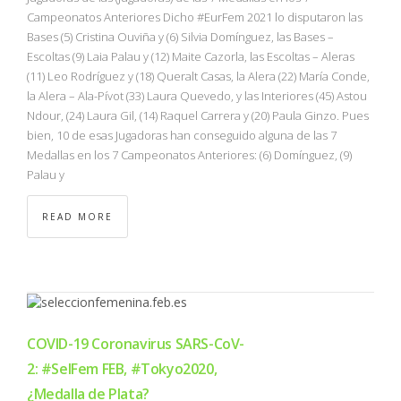
Campeonatos Anteriores Dicho #EurFem 2021 lo disputaron las
Bases (5) Cristina Ouviña y (6) Silvia Domínguez, las Bases –
Escoltas (9) Laia Palau y (12) Maite Cazorla, las Escoltas – Aleras
(11) Leo Rodríguez y (18) Queralt Casas, la Alera (22) María Conde,
la Alera – Ala-Pívot (33) Laura Quevedo, y las Interiores (45) Astou
Ndour, (24) Laura Gil, (14) Raquel Carrera y (20) Paula Ginzo. Pues
bien, 10 de esas Jugadoras han conseguido alguna de las 7
Medallas en los 7 Campeonatos Anteriores: (6) Domínguez, (9)
Palau y
READ MORE
COVID-19 Coronavirus SARS-CoV-
2: #SelFem FEB, #Tokyo2020,
¿Medalla de Plata?