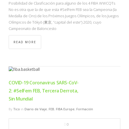
Posibilidad de Clasificación para alguno de los 4 FIBA WWCQTs
No es otra que la de que esta #SelFem FEB sea la Campeona (la
Medalla de Oro) de los Próximos Juegos Olímpicos, de los Juegos
Olímpicos de Tōkyō (東京, “capital del este”) 2020, cuyo
Campeonato de Baloncesto
READ MORE
COVID-19 Coronavirus SARS-CoV-
2: #SelFem FEB, Tercera Derrota,
Sin Mundial
By
Tico
in
Diario de Viaje
,
FEB
,
FIBA Europe
,
Formación
0