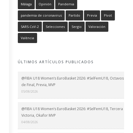
Málaga
Opinión
Pandemia
pandemia de coronavirus
Partido
Previa
Pívot
SARS-CoV-2
Selecciones
Sergio
Valoración
València
ÚLTIMOS ARTÍCULOS PUBLICADOS
@FIBA U18 Women’s EuroBasket 2026: #SelFemU18, Octavos
de Final, Previa, MVP
05/08/2026
@FIBA U18 Women’s EuroBasket 2026: #SelFemU18, Tercera
Victoria, Okafor MVP
04/08/2026