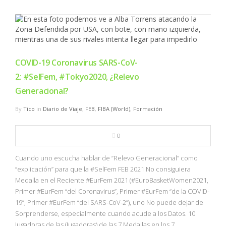
COVID-19 Coronavirus SARS-CoV-
2: #SelFem, #Tokyo2020, ¿Relevo
Generacional?
By
Tico
in
Diario de Viaje
,
FEB
,
FIBA (World)
,
Formación
0
Cuando uno escucha hablar de “Relevo Generacional” como
“explicación” para que la #SelFem FEB 2021 No consiguiera
Medalla en el Reciente #EurFem 2021 (#EuroBasketWomen2021,
Primer #EurFem “del Coronavirus”, Primer #EurFem “de la COVID-
19”, Primer #EurFem “del SARS-CoV-2”), uno No puede dejar de
Sorprenderse, especialmente cuando acude a los Datos. 10
Jugadoras de las (Jugadoras) de las 7 Medallas en los 7