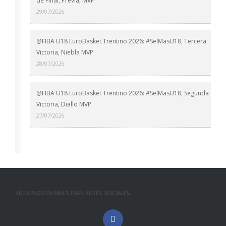
de Final, Previa, MVP
29/07/2026
@FIBA U18 EuroBasket Trentino 2026: #SelMasU18, Tercera
Victoria, Niebla MVP
28/07/2026
@FIBA U18 EuroBasket Trentino 2026: #SelMasU18, Segunda
Victoria, Diallo MVP
27/07/2026
SÍGUENOS EN NUESTRAS REDES SOCIALES: