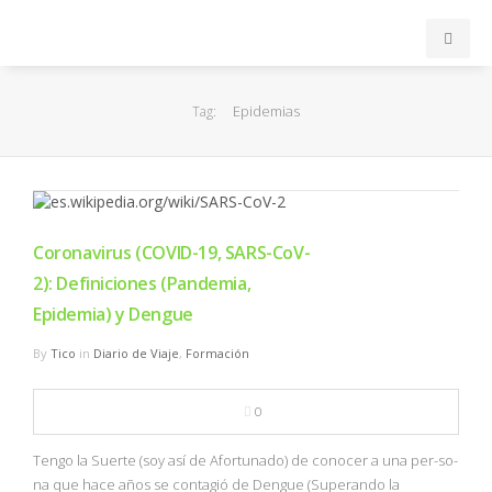
INICIO
Epidemias
Tag:
ACB
EuroLeague
Coronavirus (COVID-19, SARS-CoV-
FEB
2): Definiciones (Pandemia,
Epidemia) y Dengue
FIBA
By
Tico
in
Diario de Viaje
,
Formación
OTROS
0
FORMACIÓN
Tengo la Suerte (soy así de Afortunado) de conocer a una per-so-
na que hace años se contagió de Dengue (Superando la