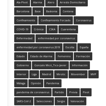
Ala-Pívot
Alarma
Alero
Arresto Domiciliario
Barcelona
Base
Baskonia
Centena
Confinamiento
Confinamiento Forzado
Coronavirus
COVID-19
Crónica
CSKA
Cuarentena
Enfermedad
enfermedad por coronavirus
enfermedad por coronavirus 2019
Escolta
España
Estado
Estado de Alarma
Femenino
Formación
Gobierno
Gonzalo Micó_Tico-Javier
Información
Interior
Liga
Madrid
Mirotic
Movember
MVP
Málaga
Opinión
Pandemia
pandemia de coronavirus
Partido
Previa
Pívot
SARS-CoV-2
Selecciones
Sergio
Valoración