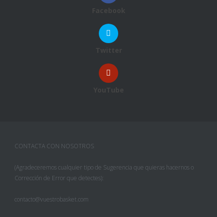
Facebook
Twitter
YouTube
CONTACTA CON NOSOTROS
(Agradeceremos cualquier tipo de Sugerencia que quieras hacernos o
Corrección de Error que detectes):
contacto@vuestrobasket.com