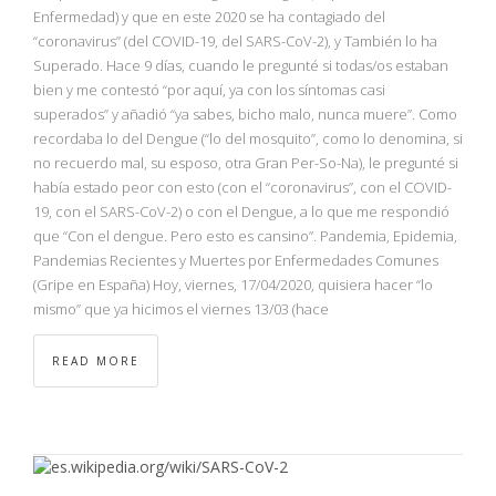
NBA
Enfermedad) y que en este 2020 se ha contagiado del
“coronavirus” (del COVID-19, del SARS-CoV-2), y También lo ha
Superado. Hace 9 días, cuando le pregunté si todas/os estaban
MULTIMEDIA
bien y me contestó “por aquí, ya con los síntomas casi
superados” y añadió “ya sabes, bicho malo, nunca muere”. Como
RIO 2016
recordaba lo del Dengue (“lo del mosquito”, como lo denomina, si
no recuerdo mal, su esposo, otra Gran Per-So-Na), le pregunté si
había estado peor con esto (con el “coronavirus”, con el COVID-
19, con el SARS-CoV-2) o con el Dengue, a lo que me respondió
que “Con el dengue. Pero esto es cansino”. Pandemia, Epidemia,
Pandemias Recientes y Muertes por Enfermedades Comunes
(Gripe en España) Hoy, viernes, 17/04/2020, quisiera hacer “lo
mismo” que ya hicimos el viernes 13/03 (hace
READ MORE