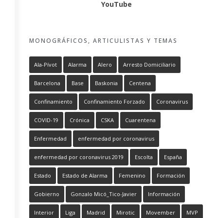
YouTube
MONOGRÁFICOS, ARTICULISTAS Y TEMAS
Ala-Pívot
Alarma
Alero
Arresto Domiciliario
Barcelona
Base
Baskonia
Centena
Confinamiento
Confinamiento Forzado
Coronavirus
COVID-19
Crónica
CSKA
Cuarentena
Enfermedad
enfermedad por coronavirus
enfermedad por coronavirus 2019
Escolta
España
Estado
Estado de Alarma
Femenino
Formación
Gobierno
Gonzalo Micó_Tico-Javier
Información
Interior
Liga
Madrid
Mirotic
Movember
MVP