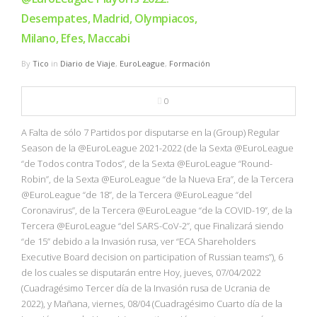
Desempates, Madrid, Olympiacos,
Milano, Efes, Maccabi
By
Tico
in
Diario de Viaje
,
EuroLeague
,
Formación
0
A Falta de sólo 7 Partidos por disputarse en la (Group) Regular
Season de la @EuroLeague 2021-2022 (de la Sexta @EuroLeague
“de Todos contra Todos”, de la Sexta @EuroLeague “Round-
Robin”, de la Sexta @EuroLeague “de la Nueva Era”, de la Tercera
@EuroLeague “de 18”, de la Tercera @EuroLeague “del
Coronavirus”, de la Tercera @EuroLeague “de la COVID-19”, de la
Tercera @EuroLeague “del SARS-CoV-2”, que Finalizará siendo
“de 15” debido a la Invasión rusa, ver “ECA Shareholders
Executive Board decision on participation of Russian teams”), 6
de los cuales se disputarán entre Hoy, jueves, 07/04/2022
(Cuadragésimo Tercer día de la Invasión rusa de Ucrania de
2022), y Mañana, viernes, 08/04 (Cuadragésimo Cuarto día de la