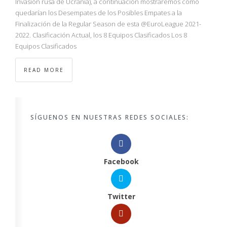
Invasión rusa de Ucrania), a continuación mostraremos cómo
quedarían los Desempates de los Posibles Empates a la
Finalización de la Regular Season de esta @EuroLeague 2021-
2022. Clasificación Actual, los 8 Equipos Clasificados Los 8
Equipos Clasificados
READ MORE
SÍGUENOS EN NUESTRAS REDES SOCIALES:
Facebook
Twitter