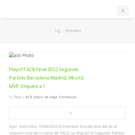
INICIO
Empates
Tag:
ACB
EuroLeague
Playoff ACB Final 2022 Segundo
FEB
Partido Barcelona-Madrid, Mirotić
MVP, Empate a 1
FIBA
By
Tico
in
ACB
,
Diario de Viaje
,
Formación
OTROS
0
FORMACIÓN
Ayer, miércoles, 15/06/2022 (Centésimo Duodécimo día de la
Invasión rusa de Ucrania de 2022), se disputó el Segundo Partido