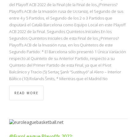
NBA
del Playoff ACB 2022 de la Final (de la Final de los ¿Primeros?
Playoffs ACB de la Invasión rusa de Ucrania), el Segundo de sus
entre 4 y 5 Partidos, el Segundo de los 2 o 3 Partidos que
MULTIMEDIA
disputará el Català Barcelona como Equipo Local en este Playoff
ACB 2022 de la Final. Segundos Quintetos Iniciales En los
RIO 2016
Segundos Quintetos Iniciales de esta Final de los ¿Primeros?
Playoffs ACB de la Invasión rusa, en los Quintetos de este
Segundo Partido: * El Barcelona sólo presentó 1 Única Variación
respecto al Quinteto de su Anterior Partido, respecto a su
Quinteto del Primer Partido de esta Final, ya que el Pívot
Balcánico y Tracio (5) Sertaç Şanlı “Sustituyó” al Alero – Interior
Báltico (10) Rolands Šmits, * Mientras que el Madrid No
READ MORE
@EuroLeague Playoffs 2022: