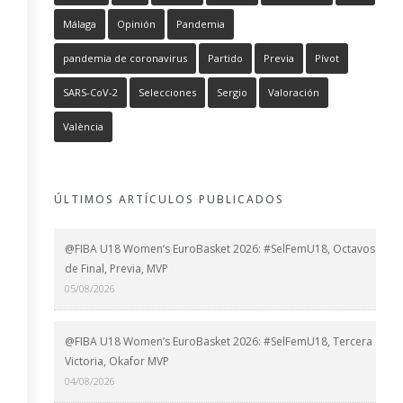
Málaga
Opinión
Pandemia
pandemia de coronavirus
Partido
Previa
Pívot
SARS-CoV-2
Selecciones
Sergio
Valoración
València
ÚLTIMOS ARTÍCULOS PUBLICADOS
@FIBA U18 Women’s EuroBasket 2026: #SelFemU18, Octavos
de Final, Previa, MVP
05/08/2026
@FIBA U18 Women’s EuroBasket 2026: #SelFemU18, Tercera
Victoria, Okafor MVP
04/08/2026