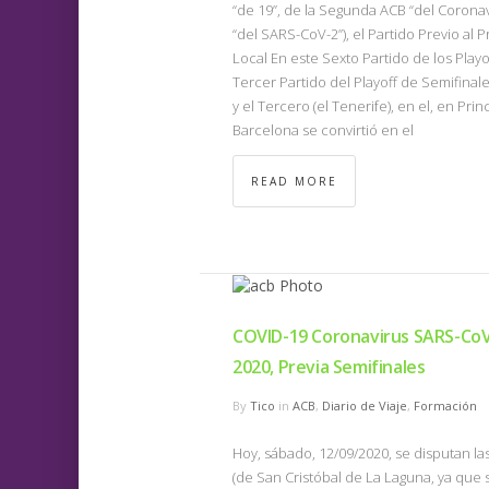
“de 19”, de la Segunda ACB “del Corona
“del SARS-CoV-2”), el Partido Previo al P
Local En este Sexto Partido de los Playo
Tercer Partido del Playoff de Semifinale
y el Tercero (el Tenerife), en el, en Prin
Barcelona se convirtió en el
READ MORE
COVID-19 Coronavirus SARS-CoV
2020, Previa Semifinales
By
Tico
in
ACB
,
Diario de Viaje
,
Formación
Hoy, sábado, 12/09/2020, se disputan la
(de San Cristóbal de La Laguna, ya que