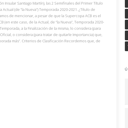
Insular Santiago Martín), las 2 Semifinales del Primer Título
la Actual (de “la Nueva”) Temporada 2020-2021. ¿Título de
amos de mencionar, a pesar de que la Supercopa ACB es el
CB (en este caso, de la Actual, de “la Nueva”, Temporada 2020-
 Temporada, a la Finalización de la misma, lo considera (para
 Oficial, o considera (para tratar de quitarle Importancia) que,
orada más”. Criterios de Clasificación Recordemos que, de
Ú