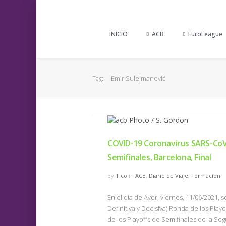
INICIO
ACB
EuroLeague
Emir Sulejmanović
Tag:
COVID-19 Coronavirus SARS-CoV-
Semifinales, Barcelona, Final
By
Tico
in
ACB
,
Diario de Viaje
,
Formación
En el día de Ayer, viernes, 11/06/2021, 
Definitiva y Decisiva) Ronda de los Playo
de los Playoffs de Semifinales de la Seg