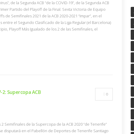
virus”, de la Segunda ACB “de la COVID-19”, de la Segunda ACB
rimer Partido del Playoff de la Final. Sexta Victoria de Equipo
ffs de Semifinales 2021 de la ACB 2020-2021 “Impar”, en el
s entre el Segundo Clasificado de la Liga Regular (el Barcelona)
cipio, Playoff Más Igualado de los 2 de las Semifinales, el
-2: Supercopa ACB
0
s 2 Semifinales de la Supercopa de la ACB 2020 “de Tenerife”
 se disputará en el Pabellón de Deportes de Tenerife Santiago