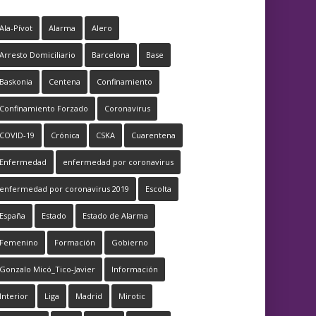
Ala-Pívot
Alarma
Alero
Arresto Domiciliario
Barcelona
Base
Baskonia
Centena
Confinamiento
Confinamiento Forzado
Coronavirus
COVID-19
Crónica
CSKA
Cuarentena
Enfermedad
enfermedad por coronavirus
enfermedad por coronavirus 2019
Escolta
España
Estado
Estado de Alarma
Femenino
Formación
Gobierno
Gonzalo Micó_Tico-Javier
Información
Interior
Liga
Madrid
Mirotic