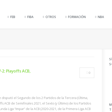
FEB
FIBA
OTROS
FORMACIÓN
NBA
S
S
2: Playoffs ACB,
0
se disputó el Segundo de los 2 Partidos de la Tercera (Última,
ffs ACB de Semifinales 2021, el Sexto (y Último) de los Partidos
M
unda Liga “Impar” de la ACB (2020-2021, de la Primera Liga ACB
T