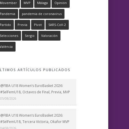
Movember
MVP
Málaga
Opinión
Pandemia
pandemia de coronavirus
Partido
Previa
Pívot
SARS-CoV-2
Selecciones
Sergio
Valoración
València
LTIMOS ARTÍCULOS PUBLICADOS
@FIBA U18 Women’s EuroBasket 2026:
#SelFemU18, Octavos de Final, Previa, MVP
05/08/2026
@FIBA U18 Women’s EuroBasket 2026:
#SelFemU18, Tercera Victoria, Okafor MVP
04/08/2026