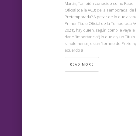
Martín, También conocido como Pabellón 
Oficial (de la ACB) de la Temporada, de 
Pretemporada? A pesar de lo que acab
Primer Título Oficial de la Temporada A
2021), hay quien, según como le vaya la
darle “Importancia”) lo que es, un Título
simplemente, es un “torneo de Pretemp
acuerdo a
READ MORE