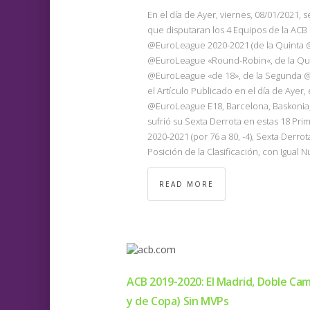
En el día de Ayer, viernes, 08/01/2021,
que disputaran los 4 Equipos de la ACB
@EuroLeague 2020-2021 (de la Quinta 
@EuroLeague «Round-Robin«, de la Qui
@EuroLeague «de 18», de la Segunda @
el Artículo Publicado en el día de Ayer
@EuroLeague E18, Barcelona, Baskonia, 
sufrió su Sexta Derrota en estas 18 Pr
2020-2021 (por 76 a 80, -4), Sexta Derr
Posición de la Clasificación, con Igual 
READ MORE
ACB 2019-2020: El Madrid, Doble C
y de Copa) Sin MVPs