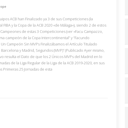
rope
ipos ACB han Finalizado ya 3 de sus Competiciones (la
 FIBA y la Copa de la ACB 2020 «de Málaga«), siendo 2 de estos
s Campeones de estas 3 Competiciones (ver «Facu Campazzo,
ma campeón de la Copa Intercontinental” y “Facundo
Un Campeón Sin MVPs Finalizábamos el Artículo Titulado
; Barcelona y Madrid, Segundos (MVP)” (Publicado Ayer mismo,
vo resulta el Dato de que los 2 Únicos MVPs del Madrid en lo
adas de la Liga Regular de la Liga de la ACB 2019-2020, en sus
s Primeras 25 Jornadas de esta