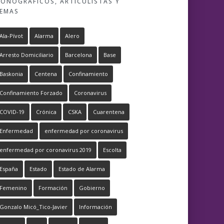
ONOGRÁFICOS, ARTICULISTAS Y
EMAS
Ala-Pívot
Alarma
Alero
Arresto Domiciliario
Barcelona
Base
Baskonia
Centena
Confinamiento
Confinamiento Forzado
Coronavirus
COVID-19
Crónica
CSKA
Cuarentena
Enfermedad
enfermedad por coronavirus
enfermedad por coronavirus 2019
Escolta
España
Estado
Estado de Alarma
Femenino
Formación
Gobierno
Gonzalo Micó_Tico-Javier
Información