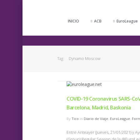
INICIO
ACB
EuroLeague
Dynamo Moscow
Tag:
COVID-19 Coronavirus SARS-CoV
Barcelona, Madrid, Baskonia
By
Tico
in
Diario de Viaje
,
EuroLeague
,
Form
Entre Anteayer (jueves, 21/01/2021) y Ay
(Group) Regular Season de la @EuroLe