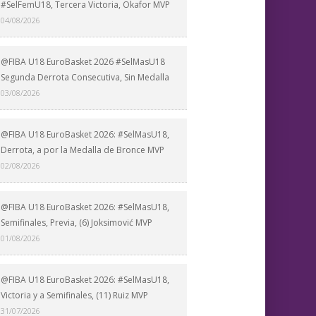
#SelFemU18, Tercera Victoria, Okafor MVP
04/08/2026
@FIBA U18 EuroBasket 2026 #SelMasU18
Segunda Derrota Consecutiva, Sin Medalla
03/08/2026
@FIBA U18 EuroBasket 2026: #SelMasU18,
Derrota, a por la Medalla de Bronce MVP
02/08/2026
@FIBA U18 EuroBasket 2026: #SelMasU18,
Semifinales, Previa, (6) Joksimović MVP
01/08/2026
@FIBA U18 EuroBasket 2026: #SelMasU18,
Victoria y a Semifinales, (11) Ruiz MVP
31/07/2026