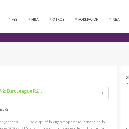
FEB
FIBA
OTROS
FORMACIÓN
NBA
S
S
-2: EuroLeague R21,
0
ación
er (viernes, 22/01) se disputó la Vigesimoprimera Jornada de la
ague 2020-2021 (de la Quinta @EuroLeague «de Todos contra