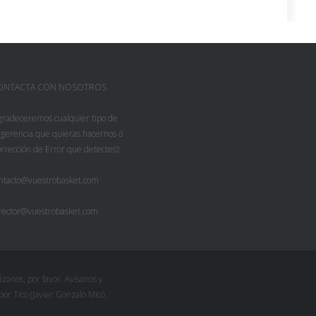
ONTACTA CON NOSOTROS
gradeceremos cualquier tipo de
gerencia que quieras hacernos o
rrección de Error que detectes):
ntacto@vuestrobasket.com
rector@vuestrobasket.com
zanos, por favor. Avísanos y
r Tico (Javier Gonzalo Micó,