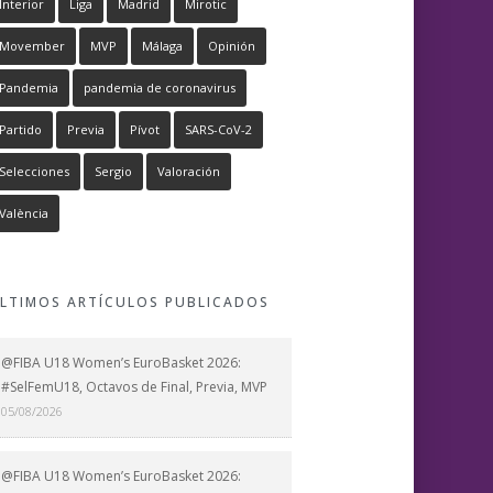
Interior
Liga
Madrid
Mirotic
Movember
MVP
Málaga
Opinión
Pandemia
pandemia de coronavirus
Partido
Previa
Pívot
SARS-CoV-2
Selecciones
Sergio
Valoración
València
LTIMOS ARTÍCULOS PUBLICADOS
@FIBA U18 Women’s EuroBasket 2026:
#SelFemU18, Octavos de Final, Previa, MVP
05/08/2026
@FIBA U18 Women’s EuroBasket 2026: