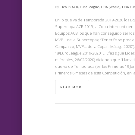
By
Tico
in
ACB
,
EuroLeague
,
FIBA (World)
,
FIBA Eu
En lo que va de Temporada 2019-2020 los Equ
Supercopa ACB 2019, la Copa Intercontinental
Equipos ACB los que han conseguido ser lo
MVP… de la Supercopa«, “Tenerife se procla
Campazzo, MVP… de la Copa… Málaga 2020”). 
“@EuroLeague 2019-2020: El Efes sigue Líder
miércoles, 26/02/2020) diciendo que “Llamati
que va de Temporada (en las Primeras 19 Jorn
Primeros 6 meses de esta Competición, en la
READ MORE