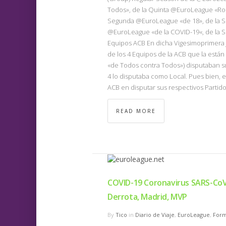
Todos», de la Quinta @EuroLeague «Rou
Segunda @EuroLeague «de 18», de la S
@EuroLeague «de la COVID-19«, de la 
Equipos ACB En dicha Vigesimoprimera 
de los 4 Equipos de la ACB que la est
«de Todos contra Todos») disputaban su
4 lo disputaba como Local. Pues bien, e
ACB en disputar sus respectivos Partido
READ MORE
COVID-19 Coronavirus SARS-CoV
Derrota, Madrid, MVP
By
Tico
in
Diario de Viaje
,
EuroLeague
,
Form