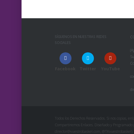
SÍGUENOS EN NUESTRAS REDES
C
SOCIALES:
(A
Su
Co
Facebook
Twitter
YouTube
co
di
Todos los Derechos Reservados. Si nos copias, enlá
Compartiremos Enlaces. Diseñado y Programado po
director@vuestrobasket.com, @TKvuestrobasket).