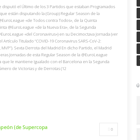
 se disputó el Último de los 3 Partidos que estaban Programados
 que están disputando la (Group) Regular Season de la
@EuroLeague «de Todos contra Todos», de la Quinta
nta @EuroLeague «de la Nueva Era», de la Segunda
EuroLeague «del Coronavirus«) en su Decimoctava Jornada (ver
, el Artículo Titulado “COVID-19 Coronavirus SARS-CoV-2:
MVP”). Sexta Derrota del Madrid En dicho Partido, el Madrid
imeras Jornadas de esta Regular Season de la @EuroLeague
ota que le mantiene Igualado con el Barcelona en la Segunda
Número de Victorias y de Derrotas (12
Ú
ampeón (de Supercopa
0