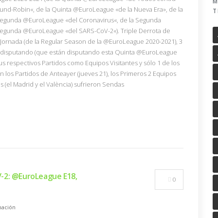
M
nd-Robin«, de la Quinta @EuroLeague «de la Nueva Era», de la
T
egunda @EuroLeague «del Coronavirus«, de la Segunda
Segunda @EuroLeague «del SARS-CoV-2«). Triple Derrota de
Jornada (de la Regular Season de la @EuroLeague 2020-2021), 3
án disputando (que están disputando esta Quinta @EuroLeague
s respectivos Partidos como Equipos Visitantes y sólo 1 de los
n los Partidos de Anteayer (jueves 21), los Primeros 2 Equipos
s (el Madrid y el València) sufrieron Sendas
-2: @EuroLeague E18,
0
ación