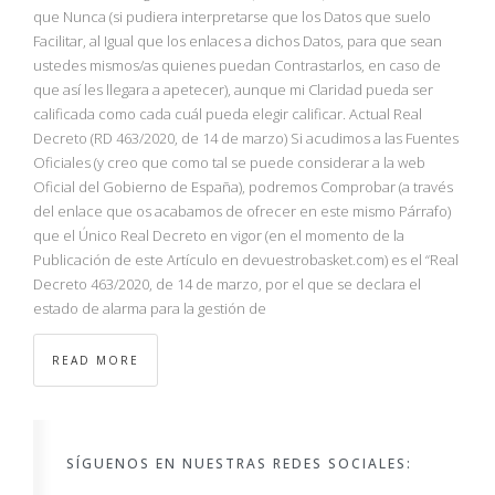
NBA
que Nunca (si pudiera interpretarse que los Datos que suelo
Facilitar, al Igual que los enlaces a dichos Datos, para que sean
ustedes mismos/as quienes puedan Contrastarlos, en caso de
MULTIMEDIA
que así les llegara a apetecer), aunque mi Claridad pueda ser
calificada como cada cuál pueda elegir calificar. Actual Real
RIO 2016
Decreto (RD 463/2020, de 14 de marzo) Si acudimos a las Fuentes
Oficiales (y creo que como tal se puede considerar a la web
Oficial del Gobierno de España), podremos Comprobar (a través
del enlace que os acabamos de ofrecer en este mismo Párrafo)
que el Único Real Decreto en vigor (en el momento de la
Publicación de este Artículo en devuestrobasket.com) es el “Real
Decreto 463/2020, de 14 de marzo, por el que se declara el
estado de alarma para la gestión de
READ MORE
SÍGUENOS EN NUESTRAS REDES SOCIALES: