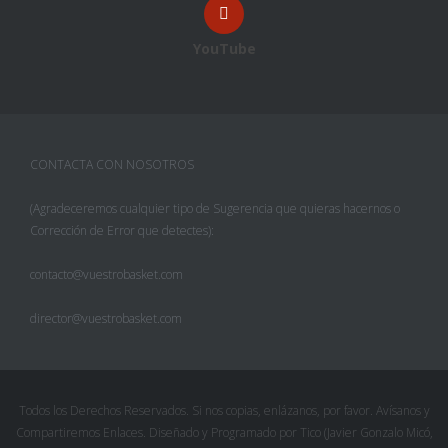
YouTube
CONTACTA CON NOSOTROS
(Agradeceremos cualquier tipo de Sugerencia que quieras hacernos o
Corrección de Error que detectes):
contacto@vuestrobasket.com
director@vuestrobasket.com
Todos los Derechos Reservados. Si nos copias, enlázanos, por favor. Avísanos y
Compartiremos Enlaces. Diseñado y Programado por Tico (Javier Gonzalo Micó,