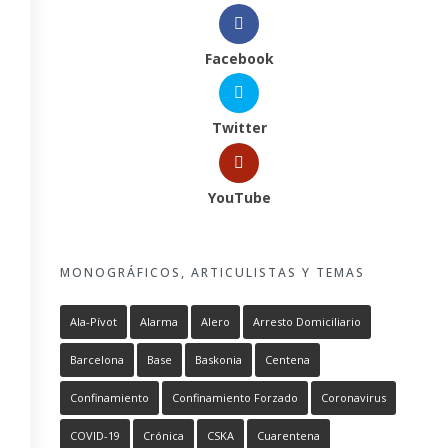
Facebook
Twitter
YouTube
MONOGRÁFICOS, ARTICULISTAS Y TEMAS
Ala-Pívot
Alarma
Alero
Arresto Domiciliario
Barcelona
Base
Baskonia
Centena
Confinamiento
Confinamiento Forzado
Coronavirus
COVID-19
Crónica
CSKA
Cuarentena