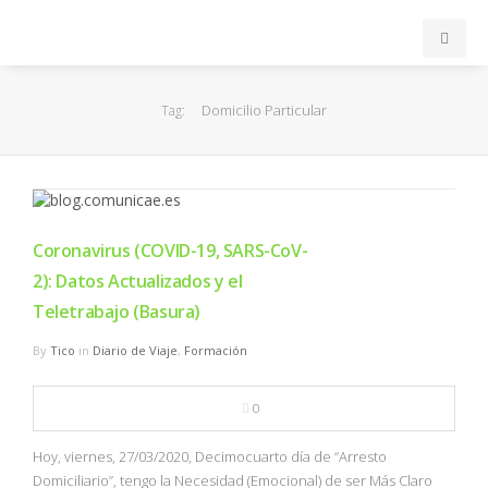
INICIO
Domicilio Particular
Tag:
ACB
EuroLeague
Coronavirus (COVID-19, SARS-CoV-
FEB
2): Datos Actualizados y el
Teletrabajo (Basura)
FIBA
By
Tico
in
Diario de Viaje
,
Formación
OTROS
0
FORMACIÓN
Hoy, viernes, 27/03/2020, Decimocuarto día de “Arresto
Domiciliario”, tengo la Necesidad (Emocional) de ser Más Claro