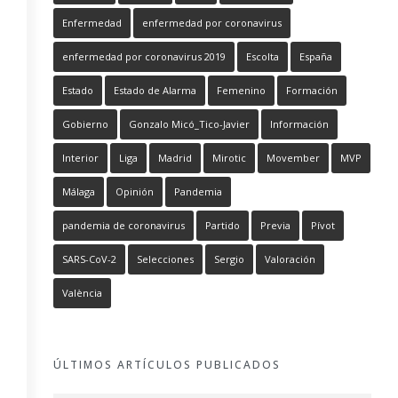
Enfermedad
enfermedad por coronavirus
enfermedad por coronavirus 2019
Escolta
España
Estado
Estado de Alarma
Femenino
Formación
Gobierno
Gonzalo Micó_Tico-Javier
Información
Interior
Liga
Madrid
Mirotic
Movember
MVP
Málaga
Opinión
Pandemia
pandemia de coronavirus
Partido
Previa
Pívot
SARS-CoV-2
Selecciones
Sergio
Valoración
València
ÚLTIMOS ARTÍCULOS PUBLICADOS