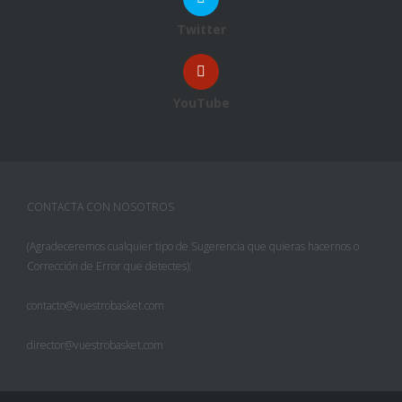
Twitter
YouTube
CONTACTA CON NOSOTROS
(Agradeceremos cualquier tipo de Sugerencia que quieras hacernos o
Corrección de Error que detectes):
contacto@vuestrobasket.com
director@vuestrobasket.com