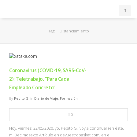
INICIO
Distanciamiento
Tag:
ACB
EuroLeague
Coronavirus (COVID-19, SARS-CoV-
FEB
2): Teletrabajo, “Para Cada
Empleado Concreto”
FIBA
By
Pepito G.
in
Diario de Viaje
,
Formación
OTROS
0
FORMACIÓN
Hoy, viernes, 22/05/2020, yo, Pepito G., voy a continuar (en éste,
mi Decimosexto Artículo en devuestrobasket.com, en el