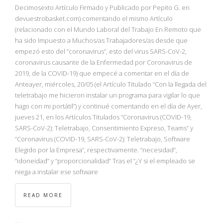
NBA
Decimosexto Artículo Firmado y Publicado por Pepito G. en
devuestrobasket.com) comentando el mismo Artículo
(relacionado con el Mundo Laboral del Trabajo En Remoto que
MULTIMEDIA
ha sido Impuesto a Muchos/as Trabajadores/as desde que
empezó esto del “coronavirus”, esto del virus SARS-CoV-2,
RIO 2016
coronavirus causante de la Enfermedad por Coronavirus de
2019, de la COVID-19) que empecé a comentar en el día de
Anteayer, miércoles, 20/05 (el Artículo Titulado “Con la llegada del
teletrabajo me hicieron instalar un programa para vigilar lo que
hago con mi portátil”) y continué comentando en el día de Ayer,
jueves 21, en los Artículos Titulados “Coronavirus (COVID-19,
SARS-CoV-2): Teletrabajo, Consentimiento Expreso, Teams” y
“Coronavirus (COVID-19, SARS-CoV-2): Teletrabajo, Software
Elegido por la Empresa”, respectivamente. “necesidad”,
“idoneidad” y “proporcionalidad” Tras el “¿Y si el empleado se
niega a instalar ese software
READ MORE