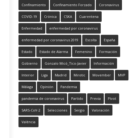
Confinamiento
Confinamiento Forzado
Coronavirus
COVID-19
Crónica
CSKA
Cuarentena
Enfermedad
enfermedad por coronavirus
enfermedad por coronavirus 2019
Escolta
España
Estado
Estado de Alarma
Femenino
Formación
Gobierno
Gonzalo Micó_Tico-Javier
Información
Interior
Liga
Madrid
Mirotic
Movember
MVP
Málaga
Opinión
Pandemia
pandemia de coronavirus
Partido
Previa
Pívot
SARS-CoV-2
Selecciones
Sergio
Valoración
València