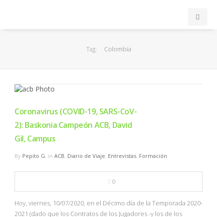
INICIO
Colombia
Tag:
ACB
EuroLeague
Coronavirus (COVID-19, SARS-CoV-
FEB
2): Baskonia Campeón ACB, David
Gil, Campus
FIBA
By
Pepito G.
in
ACB
,
Diario de Viaje
,
Entrevistas
,
Formación
OTROS
0
FORMACIÓN
Hoy, viernes, 10/07/2020, en el Décimo día de la Temporada 2020-
2021 (dado que los Contratos de los Jugadores -y los de los