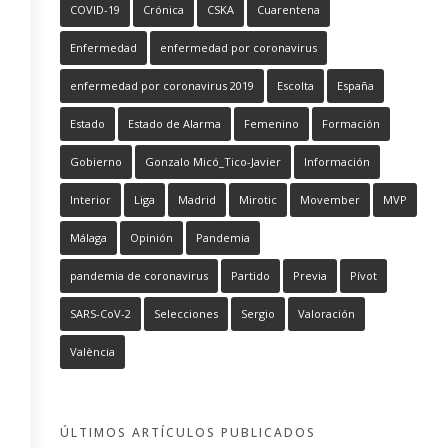
COVID-19
Crónica
CSKA
Cuarentena
Enfermedad
enfermedad por coronavirus
enfermedad por coronavirus 2019
Escolta
España
Estado
Estado de Alarma
Femenino
Formación
Gobierno
Gonzalo Micó_Tico-Javier
Información
Interior
Liga
Madrid
Mirotic
Movember
MVP
Málaga
Opinión
Pandemia
pandemia de coronavirus
Partido
Previa
Pívot
SARS-CoV-2
Selecciones
Sergio
Valoración
València
ÚLTIMOS ARTÍCULOS PUBLICADOS