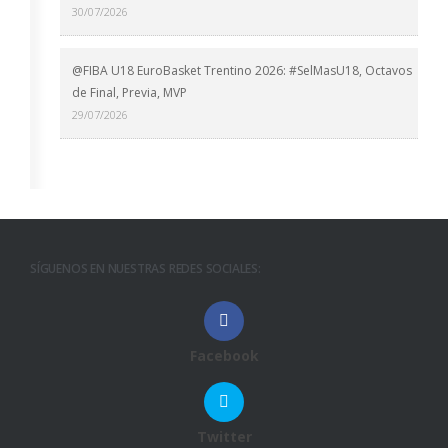
30/07/2026
@FIBA U18 EuroBasket Trentino 2026: #SelMasU18, Octavos
de Final, Previa, MVP
29/07/2026
SÍGUENOS EN NUESTRAS REDES SOCIALES:
Facebook
Twitter