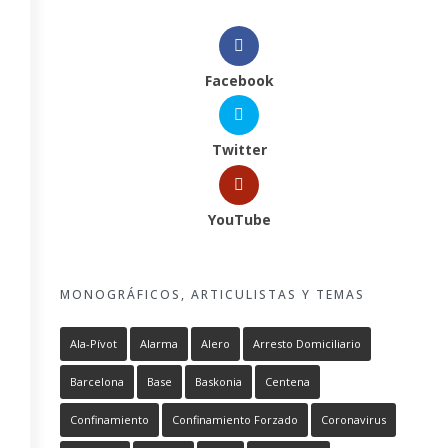
Facebook
Twitter
YouTube
MONOGRÁFICOS, ARTICULISTAS Y TEMAS
Ala-Pívot
Alarma
Alero
Arresto Domiciliario
Barcelona
Base
Baskonia
Centena
Confinamiento
Confinamiento Forzado
Coronavirus