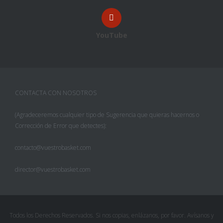
YouTube
CONTACTA CON NOSOTROS
(Agradeceremos cualquier tipo de Sugerencia que quieras hacernos o
Corrección de Error que detectes):
contacto@vuestrobasket.com
director@vuestrobasket.com
Todos los Derechos Reservados. Si nos copias, enlázanos, por favor. Avísanos y