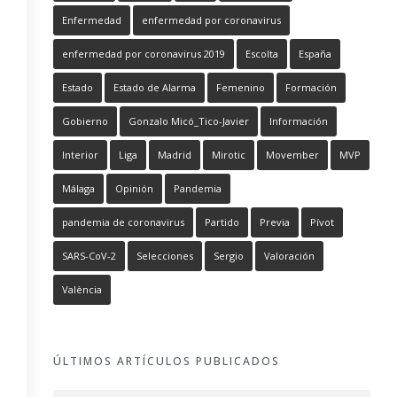
Enfermedad
enfermedad por coronavirus
enfermedad por coronavirus 2019
Escolta
España
Estado
Estado de Alarma
Femenino
Formación
Gobierno
Gonzalo Micó_Tico-Javier
Información
Interior
Liga
Madrid
Mirotic
Movember
MVP
Málaga
Opinión
Pandemia
pandemia de coronavirus
Partido
Previa
Pívot
SARS-CoV-2
Selecciones
Sergio
Valoración
València
ÚLTIMOS ARTÍCULOS PUBLICADOS