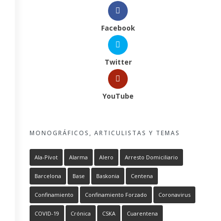
Facebook
Twitter
YouTube
MONOGRÁFICOS, ARTICULISTAS Y TEMAS
Ala-Pívot
Alarma
Alero
Arresto Domiciliario
Barcelona
Base
Baskonia
Centena
Confinamiento
Confinamiento Forzado
Coronavirus
COVID-19
Crónica
CSKA
Cuarentena