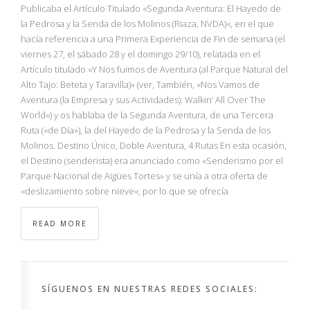
NBA
Publicaba el Artículo Titulado «Segunda Aventura: El Hayedo de
la Pedrosa y la Senda de los Molinos (Riaza, NVDA)«, en el que
hacía referencia a una Primera Experiencia de Fin de semana (el
MULTIMEDIA
viernes 27, el sábado 28 y el domingo 29/10), relatada en el
Artículo titulado «Y Nos fuimos de Aventura (al Parque Natural del
RIO 2016
Alto Tajo: Beteta y Taravilla)» (ver, También, «Nos Vamos de
Aventura (la Empresa y sus Actividades): Walkin’ All Over The
World«) y os hablaba de la Segunda Aventura, de una Tercera
Ruta («de Día»), la del Hayedo de la Pedrosa y la Senda de los
Molinos. Destino Único, Doble Aventura, 4 Rutas En esta ocasión,
el Destino (senderista) era anunciado como «Senderismo por el
Parque Nacional de Aigües Tortes» y se unía a otra oferta de
«deslizamiento sobre nieve«, por lo que se ofrecía
READ MORE
SÍGUENOS EN NUESTRAS REDES SOCIALES: