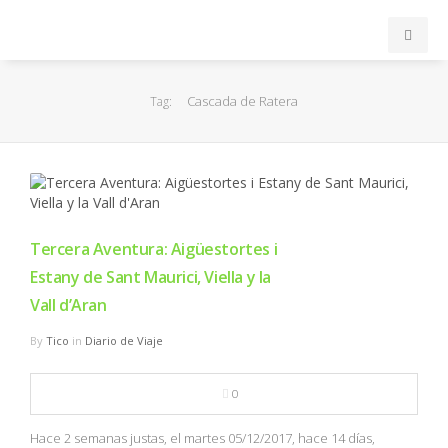
INICIO
Cascada de Ratera
Tag:
ACB
EuroLeague
FEB
Tercera Aventura: Aigüestortes i
Estany de Sant Maurici, Viella y la
FIBA
Vall d’Aran
By
Tico
in
Diario de Viaje
OTROS
0
FORMACIÓN
Hace 2 semanas justas, el martes 05/12/2017, hace 14 días,