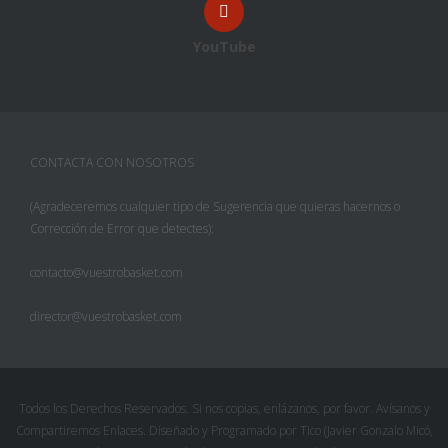
YouTube
CONTACTA CON NOSOTROS
(Agradeceremos cualquier tipo de Sugerencia que quieras hacernos o
Corrección de Error que detectes):
contacto@vuestrobasket.com
director@vuestrobasket.com
Todos los Derechos Reservados. Si nos copias, enlázanos, por favor. Avísanos y
Compartiremos Enlaces. Diseñado y Programado por Tico (Javier Gonzalo Micó,