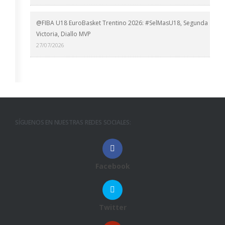
@FIBA U18 EuroBasket Trentino 2026: #SelMasU18, Segunda
Victoria, Diallo MVP
27/07/2026
SÍGUENOS EN NUESTRAS REDES SOCIALES:
Facebook
Twitter