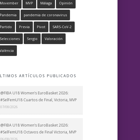
Movember
MVP
Málaga
Opinión
Pandemia
pandemia de coronavirus
Partido
Previa
Pívot
SARS-CoV-2
Selecciones
Sergio
Valoración
València
LTIMOS ARTÍCULOS PUBLICADOS
@FIBA U18 Women’s EuroBasket 2026:
#SelFemU18 Cuartos de Final, Victoria, MVP
07/08/2026
@FIBA U18 Women’s EuroBasket 2026:
#SelFemU18 Octavos de Final Victoria, MVP
06/08/2026