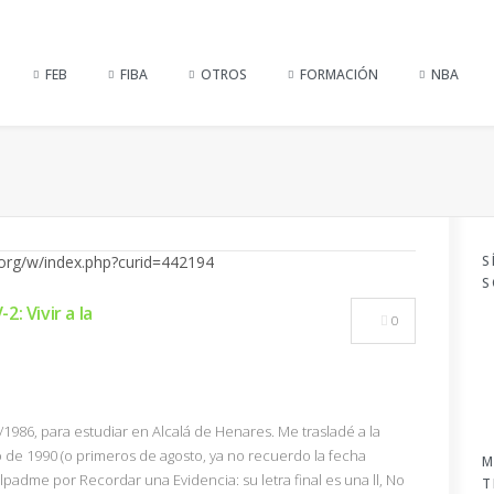
FEB
FIBA
OTROS
FORMACIÓN
NBA
S
S
: Vivir a la
0
/1986, para estudiar en Alcalá de Henares. Me trasladé a la
io de 1990 (o primeros de agosto, ya no recuerdo la fecha
M
ulpadme por Recordar una Evidencia: su letra final es una ll, No
T