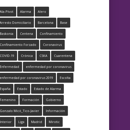
Ala-Pívot
Alarma
Alero
Arresto Domiciliario
Barcelona
Base
Baskonia
Centena
Confinamiento
Confinamiento Forzado
Coronavirus
COVID-19
Crónica
CSKA
Cuarentena
Enfermedad
enfermedad por coronavirus
enfermedad por coronavirus 2019
Escolta
España
Estado
Estado de Alarma
Femenino
Formación
Gobierno
Gonzalo Micó_Tico-Javier
Información
Interior
Liga
Madrid
Mirotic