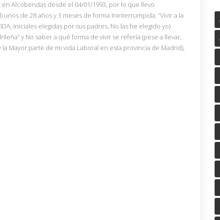
ar en Alcobendas desde el 04/01/1993, por lo que llevo
) unos de 28 años y 3 meses de forma Ininterrumpida. “Vivir a la
IDA, Iniciales elegidas por sus padres, No las he elegido yo)
ileña” y No saber a qué forma de vivir se refería (pese a llevar,
 la Mayor parte de mi vida Laboral en esta provincia de Madrid),