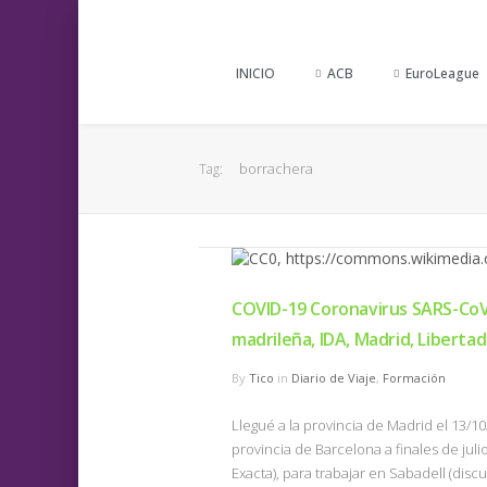
INICIO
ACB
EuroLeague
borrachera
Tag:
COVID-19 Coronavirus SARS-CoV-2
madrileña, IDA, Madrid, Libertad
By
Tico
in
Diario de Viaje
,
Formación
Llegué a la provincia de Madrid el 13/10
provincia de Barcelona a finales de jul
Exacta), para trabajar en Sabadell (disc