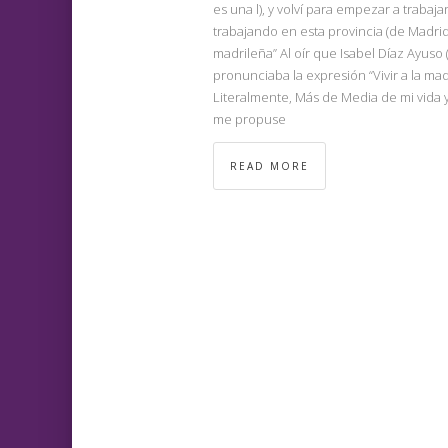
es una l), y volví para empezar a trabaj
trabajando en esta provincia (de Madrid
madrileña” Al oír que Isabel Díaz Ayuso (
pronunciaba la expresión “Vivir a la madr
Literalmente, Más de Media de mi vida y
me propuse
READ MORE