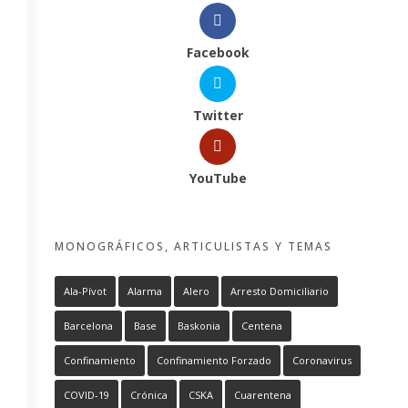
Facebook
Twitter
YouTube
MONOGRÁFICOS, ARTICULISTAS Y TEMAS
Ala-Pívot
Alarma
Alero
Arresto Domiciliario
Barcelona
Base
Baskonia
Centena
Confinamiento
Confinamiento Forzado
Coronavirus
COVID-19
Crónica
CSKA
Cuarentena