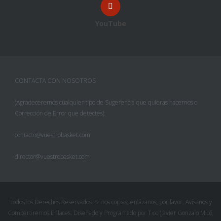
YouTube
CONTACTA CON NOSOTROS
(Agradeceremos cualquier tipo de Sugerencia que quieras hacernos o
Corrección de Error que detectes):
contacto@vuestrobasket.com
director@vuestrobasket.com
Todos los Derechos Reservados. Si nos copias, enlázanos, por favor. Avísanos y
Compartiremos Enlaces. Diseñado y Programado por Tico (Javier Gonzalo Micó,