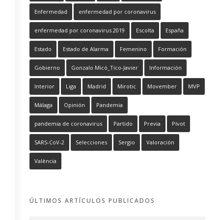
Enfermedad
enfermedad por coronavirus
enfermedad por coronavirus 2019
Escolta
España
Estado
Estado de Alarma
Femenino
Formación
Gobierno
Gonzalo Micó_Tico-Javier
Información
Interior
Liga
Madrid
Mirotic
Movember
MVP
Málaga
Opinión
Pandemia
pandemia de coronavirus
Partido
Previa
Pívot
SARS-CoV-2
Selecciones
Sergio
Valoración
València
ÚLTIMOS ARTÍCULOS PUBLICADOS