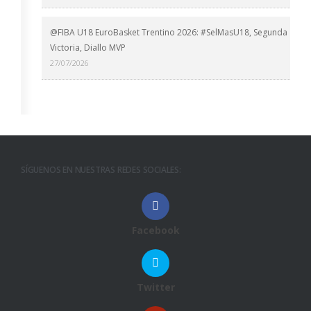
@FIBA U18 EuroBasket Trentino 2026: #SelMasU18, Segunda
Victoria, Diallo MVP
27/07/2026
SÍGUENOS EN NUESTRAS REDES SOCIALES:
Facebook
Twitter