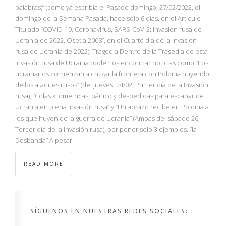
NBA
palabras)” (como ya escribía el Pasado domingo, 27/02/2022, el
domingo de la Semana Pasada, hace sólo 6 días, en el Artículo
Titulado “COVID-19, Coronavirus, SARS-CoV-2: Invasión rusa de
MULTIMEDIA
Ucrania de 2022, Osetia 2008”, en el Cuarto día de la Invasión
rusa de Ucrania de 2022). Tragedia Dentro de la Tragedia de esta
RIO 2016
Invasión rusa de Ucrania podemos encontrar noticias como “Los
ucranianos comienzan a cruzar la frontera con Polonia huyendo
de los ataques rusos” (del jueves, 24/02, Primer día de la Invasión
rusa), “Colas kilométricas, pánico y despedidas para escapar de
Ucrania en plena invasión rusa” y “Un abrazo recibe en Polonia a
los que huyen de la guerra de Ucrania” (Ambas del sábado 26,
Tercer día de la Invasión rusa), por poner sólo 3 ejemplos. “la
Desbandá” A pesar
READ MORE
SÍGUENOS EN NUESTRAS REDES SOCIALES: