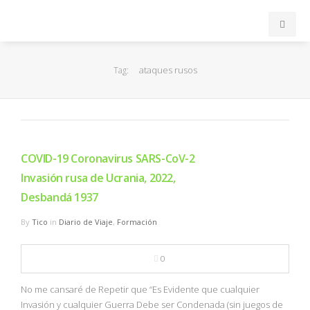
INICIO
ataques rusos
Tag:
ACB
EuroLeague
COVID-19 Coronavirus SARS-CoV-2
FEB
Invasión rusa de Ucrania, 2022,
Desbandá 1937
FIBA
By
Tico
in
Diario de Viaje
,
Formación
OTROS
0
FORMACIÓN
No me cansaré de Repetir que “Es Evidente que cualquier
Invasión y cualquier Guerra Debe ser Condenada (sin juegos de