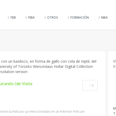
FEB
FIBA
OTROS
FORMACIÓN
NBA
S
S
utando (de Visita
0
M
ciones turísticas» ya mencionadas en al Anterior Artículo
T