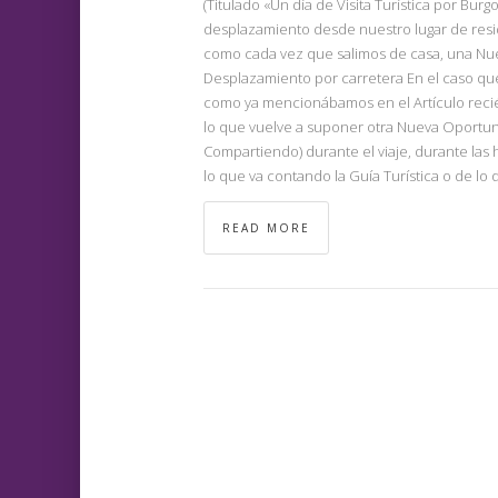
(Titulado «Un día de Visita Turística por Burg
desplazamiento desde nuestro lugar de reside
como cada vez que salimos de casa, una Nue
Desplazamiento por carretera En el caso que 
como ya mencionábamos en el Artículo recié
lo que vuelve a suponer otra Nueva Oportun
Compartiendo) durante el viaje, durante las
lo que va contando la Guía Turística o de l
READ MORE