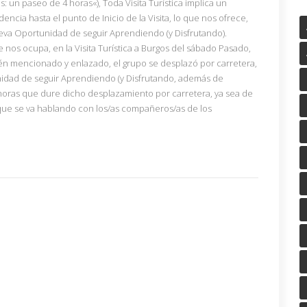
os: un paseo de 4 horas«), Toda Visita Turística implica un
ncia hasta el punto de Inicio de la Visita, lo que nos ofrece,
va Oportunidad de seguir Aprendiendo (y Disfrutando).
nos ocupa, en la Visita Turística a Burgos del sábado Pasado,
n mencionado y enlazado, el grupo se desplazó por carretera,
idad de seguir Aprendiendo (y Disfrutando, además de
 horas que dure dicho desplazamiento por carretera, ya sea de
o que se va hablando con los/as compañeros/as de los