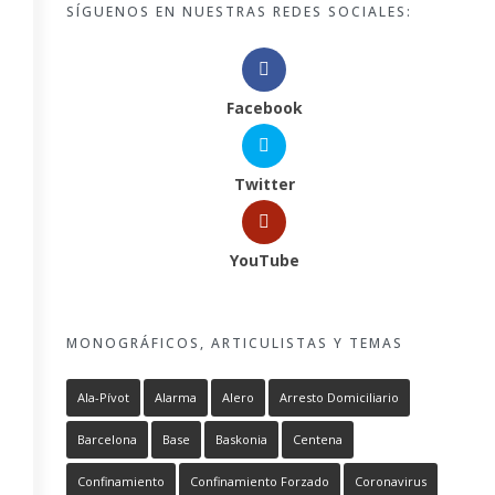
SÍGUENOS EN NUESTRAS REDES SOCIALES:
Facebook
Twitter
YouTube
MONOGRÁFICOS, ARTICULISTAS Y TEMAS
Ala-Pívot
Alarma
Alero
Arresto Domiciliario
Barcelona
Base
Baskonia
Centena
Confinamiento
Confinamiento Forzado
Coronavirus