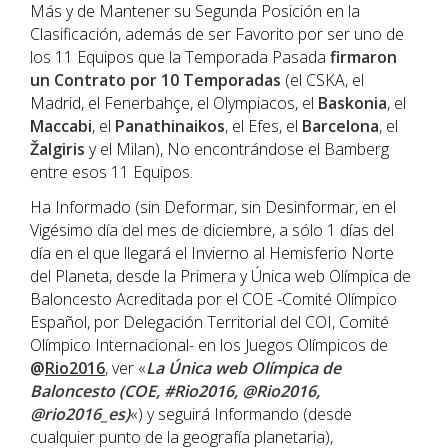
Más y de Mantener su Segunda Posición en la
Clasificación, además de ser Favorito por ser uno de
los 11 Equipos que la Temporada Pasada
firmaron
un Contrato por 10 Temporadas
(el CSKA, el
Madrid, el Fenerbahçe, el Olympiacos, el
Baskonia
, el
Maccabi
, el
Panathinaikos
, el Efes, el
Barcelona
, el
Žalgiris
y el Milan), No encontrándose el Bamberg
entre esos 11 Equipos.
Ha Informado (sin Deformar, sin Desinformar, en el
Vigésimo día del mes de diciembre, a sólo 1 días del
día en el que llegará el Invierno al Hemisferio Norte
del Planeta, desde la Primera y Única web Olímpica de
Baloncesto Acreditada por el COE -Comité Olímpico
Español, por Delegación Territorial del COI, Comité
Olímpico Internacional- en los Juegos Olímpicos de
@
Rio2016
, ver «
La Única web Olímpica de
Baloncesto (COE, #Rio2016, @Rio2016,
@rio2016_es)
«) y seguirá Informando (desde
cualquier punto de la geografía planetaria),