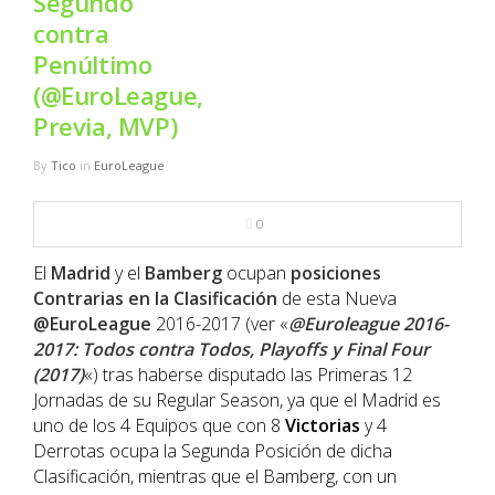
Segundo
NBA
contra
Penúltimo
MULTIMEDIA
(@EuroLeague,
Previa, MVP)
RIO 2016
By
Tico
in
EuroLeague
0
El
Madrid
y el
Bamberg
ocupan
posiciones
Contrarias en la
Clasificación
de esta Nueva
@EuroLeague
2016-2017 (ver «
@Euroleague 2016-
2017: Todos contra Todos, Playoffs y Final Four
(2017)
«) tras haberse disputado las Primeras 12
Jornadas de su Regular Season, ya que el Madrid es
uno de los 4 Equipos que con 8
Victorias
y 4
Derrotas ocupa la Segunda Posición de dicha
Clasificación, mientras que el Bamberg, con un