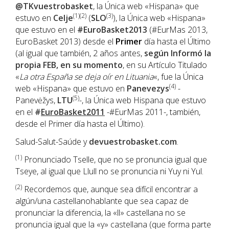
@TKvuestrobasket
, la Única web «Hispana» que
(1)(2)
(3)
estuvo en
Celje
(
SLO
), la Única web «Hispana»
que estuvo en el
#EuroBasket2013
(#EurMas 2013,
EuroBasket 2013) desde el
Primer
día hasta el Último
(al igual que también, 2 años antes,
según Informó la
propia FEB, en su momento
, en su Artículo Titulado
«
La otra España se deja oír en Lituania
«, fue la Única
(4)
web «Hispana» que estuvo en
Panevezys
-
(5)
Panevėžys,
LTU
-, la Única web Hispana que estuvo
en el
#
EuroBasket2011
-#EurMas 2011-, también,
desde el Primer día hasta el Último).
Salud-Salut-Saúde y
devuestrobasket.com
.
(1)
Pronunciado Tselle, que no se pronuncia igual que
Tseye, al igual que Llull no se pronuncia ni Yuy ni Yul.
(2)
Recordemos que, aunque sea difícil encontrar a
algún/una castellanohablante que sea capaz de
pronunciar la diferencia, la «ll» castellana no se
pronuncia igual que la «y» castellana (que forma parte