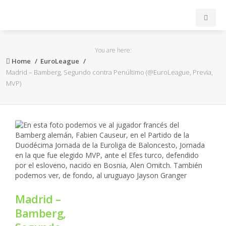
INICIO
You are here:
Home
EuroLeague
ACB
Madrid – Bamberg, Segundo contra Penúltimo (@EuroLeague, Previa,
MVP)
EuroLeague
FEB
FIBA
OTROS
Madrid –
FORMACIÓN
Bamberg,