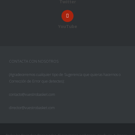
Twitter
YouTube
CONTACTA CON NOSOTROS
(Agradeceremos cualquier tipo de Sugerencia que quieras hacernos o
Corrección de Error que detectes):
contacto@vuestrobasket.com
director@vuestrobasket.com
Facebook
Twitter