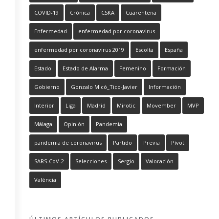
COVID-19
Crónica
CSKA
Cuarentena
Enfermedad
enfermedad por coronavirus
enfermedad por coronavirus 2019
Escolta
España
Estado
Estado de Alarma
Femenino
Formación
Gobierno
Gonzalo Micó_Tico-Javier
Información
Interior
Liga
Madrid
Mirotic
Movember
MVP
Málaga
Opinión
Pandemia
pandemia de coronavirus
Partido
Previa
Pívot
SARS-CoV-2
Selecciones
Sergio
Valoración
València