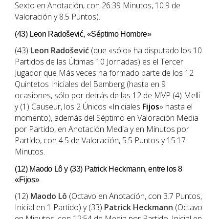
Sexto en Anotación, con 26:39 Minutos, 10.9 de
Valoración y 8.5 Puntos).
(43) Leon Radošević, «Séptimo Hombre»
(43)
Leon Radošević
(que «sólo» ha disputado los 10
Partidos de las Últimas 10 Jornadas) es el Tercer
Jugador que Más veces ha formado parte de los 12
Quintetos Iniciales del Bamberg (hasta en 9
ocasiones, sólo por detrás de las 12 de MVP (4) Melli
y (1) Causeur, los 2 Únicos «Iniciales
Fijos
» hasta el
momento), además del Séptimo en Valoración Media
por Partido, en Anotación Media y en Minutos por
Partido, con 4.5 de Valoración, 5.5 Puntos y 15:17
Minutos.
(12) Maodo Lô y (33) Patrick Heckmann, entre los 8
«Fijos»
(12)
Maodo Lô
(Octavo en Anotación, con 3.7 Puntos,
Inicial en 1 Partido) y (33)
Patrick Heckmann
(Octavo
en Minutos, con 12:54 de Media por Partido, Inicial en