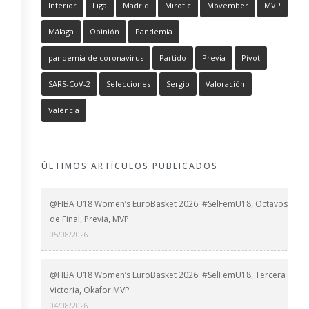
Interior
Liga
Madrid
Mirotic
Movember
MVP
Málaga
Opinión
Pandemia
pandemia de coronavirus
Partido
Previa
Pívot
SARS-CoV-2
Selecciones
Sergio
Valoración
València
ÚLTIMOS ARTÍCULOS PUBLICADOS
@FIBA U18 Women’s EuroBasket 2026: #SelFemU18, Octavos
de Final, Previa, MVP
05/08/2026
@FIBA U18 Women’s EuroBasket 2026: #SelFemU18, Tercera
Victoria, Okafor MVP
04/08/2026