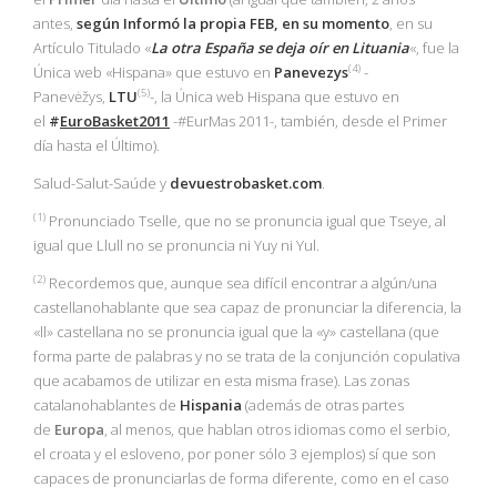
antes,
según Informó la propia
FEB
, en su momento
, en su
Artículo Titulado «
La otra España se deja oír en Lituania
«, fue la
(4)
Única web «Hispana» que estuvo en
Panevezys
-
(5)
Panevėžys,
LTU
-, la Única web Hispana que estuvo en
el
#
EuroBasket2011
-#EurMas 2011-, también, desde el Primer
día hasta el Último).
Salud-Salut-Saúde y
devuestrobasket.com
.
(1
)
Pronunciado Tselle, que no se pronuncia igual que Tseye, al
igual que Llull no se pronuncia ni Yuy ni Yul.
(2)
Recordemos que, aunque sea difícil encontrar a algún/una
castellanohablante que sea capaz de pronunciar la diferencia, la
«ll» castellana no se pronuncia igual que la «y» castellana (que
forma parte de palabras y no se trata de la conjunción copulativa
que acabamos de utilizar en esta misma frase). Las zonas
catalanohablantes de
Hispania
(además de otras partes
de
Europa
, al menos, que hablan otros idiomas como el serbio,
el croata y el esloveno, por poner sólo 3 ejemplos) sí que son
capaces de pronunciarlas de forma diferente, como en el caso