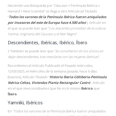
Haciendo una Búsqueda por “Cáucaso + Península Ibérica +
Harvard + New Scientist” se llega a otro Artículo (al Titulado
“
Todos los varones de la Península Ibérica fueron aniquilados
por invasores del este de Europa hace 4.500 años
”), Artículo en
el que se puede leer que “
Los atacantes procedían de la cultura
Yamna, originaria del Caucaso y el Mar Negro
”.
Descendientes, Ibéricas, Ibérico, Íbero
Y También se puede leer que “
Se convirtieron en los únicos en
dejar descendientes, tras mezclarse con las mujeres ibéricas
”.
Recordemos el Artículo Publicado el Pasado miércoles,
12/03/2025, el miércoles de la semana pasada, hace 6 días
(Exactos), Artículo Titulado “
Historia Iberia-Celtiberia-Península
Ibérica-Celtas, Viviendas Planta Rectangular Castro
”, Artículo
en el que mencionábamos que No es lo mismo
Ibérico
que
Íbero
.
Yamniki, Ibéricos
En “
Todos los varones de la Península Ibérica fueron aniquilados