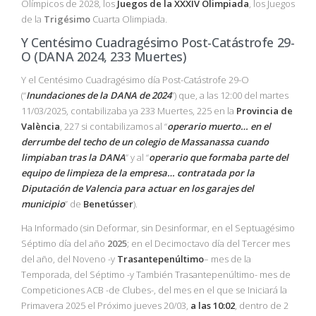
Olímpicos de 2028, los
Juegos de la XXXIV Olimpiada
, los Juegos
de la
Trigésimo
Cuarta Olimpiada.
Y Centésimo Cuadragésimo Post-Catástrofe 29-
O (DANA 2024, 233 Muertes)
Y el Centésimo Cuadragésimo día Post-Catástrofe 29-O
(“
Inundaciones de la DANA de 2024
”) que, a las 12:00 del martes
11/03/2025, contabilizaba ya 233 Muertes, 225 en la
Provincia de
València
, 227 si contabilizamos al “
operario muerto… en el
derrumbe del techo de un colegio de Massanassa cuando
limpiaban tras la DANA
” y al “
operario que formaba parte del
equipo de limpieza de la empresa… contratada por la
Diputación de Valencia para actuar en los garajes del
municipio
” de
Benetússer
).
Ha Informado (sin Deformar, sin Desinformar, en el Septuagésimo
Séptimo día del año
2025
; en el Decimoctavo día del Tercer mes
del año, del Noveno -y
Trasantepenúltimo
– mes de la
Temporada, del Séptimo -y También Trasantepenúltimo- mes de
Competiciones ACB -de Clubes-, del mes en el que se Iniciará la
Primavera 2025 el Próximo jueves 20/03,
a las 10:02
, dentro de 2