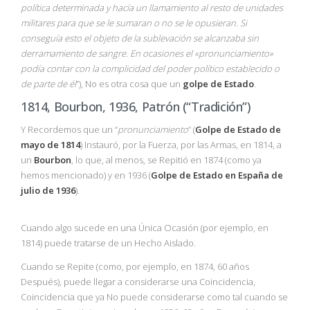
política determinada y hacía un llamamiento al resto de unidades
militares para que se le sumaran o no se le opusieran. Si
conseguía esto el objeto de la sublevación se alcanzaba sin
derramamiento de sangre. En ocasiones el «pronunciamiento»
podía contar con la complicidad del poder político establecido o
de parte de él
”), No es otra cosa que un
golpe de Estado
.
1814, Bourbon, 1936, Patrón (“Tradición”)
Y Recordemos que un “
pronunciamiento
” (
Golpe de Estado de
mayo de 1814
) Instauró, por la Fuerza, por las Armas, en 1814, a
un
Bourbon
, lo que, al menos, se Repitió en 1874 (como ya
hemos mencionado) y en 1936 (
Golpe de Estado en España de
julio de 1936
).
Cuando algo sucede en una Única Ocasión (por ejemplo, en
1814) puede tratarse de un Hecho Aislado.
Cuando se Repite (como, por ejemplo, en 1874, 60 años
Después), puede llegar a considerarse una Coincidencia,
Coincidencia que ya No puede considerarse como tal cuando se