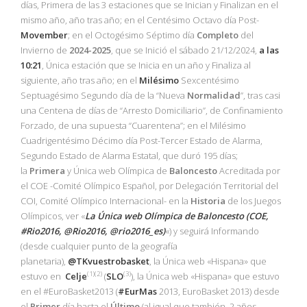
días, Primera de las 3 estaciones que se Inician y Finalizan en el
mismo año, año tras año; en el Centésimo Octavo día Post-
Movember
; en el Octogésimo Séptimo día
Completo
del
Invierno de
2024-2025
, que se Inició el sábado 21/12/2024,
a las
10:21
, Única estación que se Inicia en un año y Finaliza al
siguiente, año tras año; en el
Milésimo
Sexcentésimo
Septuagésimo Segundo día de la “Nueva
Normalidad
”, tras casi
una Centena de días de “Arresto Domiciliario”, de Confinamiento
Forzado, de una supuesta “Cuarentena”; en el Milésimo
Cuadrigentésimo Décimo día Post-Tercer Estado de Alarma,
Segundo Estado de Alarma Estatal, que duró 195 días;
la
Primera
y Única web Olímpica de
Baloncesto
Acreditada por
el COE -Comité Olímpico Español, por Delegación Territorial del
COI, Comité Olímpico Internacional- en la
Historia
de los Juegos
Olímpicos, ver «
La Única web Olímpica de Baloncesto (COE,
#Rio2016, @Rio2016, @rio2016_es)
«) y seguirá Informando
(desde cualquier punto de la geografía
planetaria),
@TKvuestrobasket
, la Única web «Hispana» que
(1)(2)
(3)
estuvo en
Celje
(
SLO
), la Única web «Hispana» que estuvo
en el #EuroBasket2013 (
#EurMas
2013, EuroBasket 2013) desde
el
Primer
día hasta el
Último
(al igual que también, 2 años