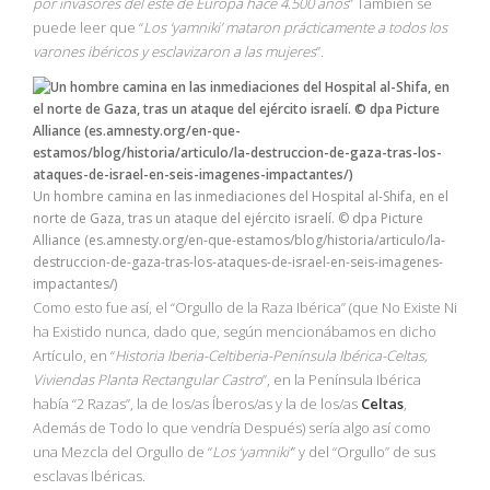
por invasores del este de Europa hace 4.500 años
” También se
puede leer que “
Los ‘yamniki’ mataron prácticamente a todos los
varones ibéricos y esclavizaron a las mujeres
”.
Un hombre camina en las inmediaciones del Hospital al-Shifa, en el
norte de Gaza, tras un ataque del ejército israelí. © dpa Picture
Alliance (es.amnesty.org/en-que-estamos/blog/historia/articulo/la-
destruccion-de-gaza-tras-los-ataques-de-israel-en-seis-imagenes-
impactantes/)
Como esto fue así, el “Orgullo de la Raza Ibérica” (que No Existe Ni
ha Existido nunca, dado que, según mencionábamos en dicho
Artículo, en “
Historia Iberia-Celtiberia-Península Ibérica-Celtas,
Viviendas Planta Rectangular Castro
”, en la Península Ibérica
había “2 Razas”, la de los/as Íberos/as y la de los/as
Celtas
,
Además de Todo lo que vendría Después) sería algo así como
una Mezcla del Orgullo de “
Los ‘yamniki’
” y del “Orgullo” de sus
esclavas Ibéricas.