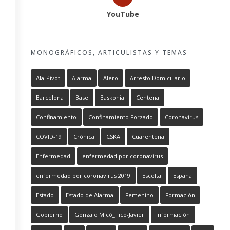
YouTube
MONOGRÁFICOS, ARTICULISTAS Y TEMAS
Ala-Pívot
Alarma
Alero
Arresto Domiciliario
Barcelona
Base
Baskonia
Centena
Confinamiento
Confinamiento Forzado
Coronavirus
COVID-19
Crónica
CSKA
Cuarentena
Enfermedad
enfermedad por coronavirus
enfermedad por coronavirus 2019
Escolta
España
Estado
Estado de Alarma
Femenino
Formación
Gobierno
Gonzalo Micó_Tico-Javier
Información