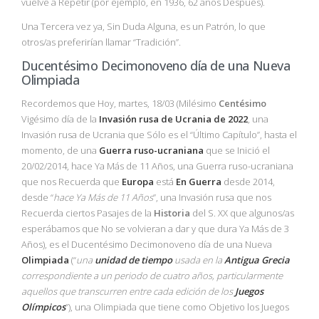
vuelve a Repetir (por ejemplo, en 1936, 62 años Después).
Una Tercera vez ya, Sin Duda Alguna, es un Patrón, lo que
otros/as preferirían llamar “Tradición”.
Ducentésimo Decimonoveno día de una Nueva
Olimpiada
Recordemos que Hoy, martes, 18/03 (Milésimo
Centésimo
Vigésimo día de la
Invasión rusa de Ucrania de 2022
, una
Invasión rusa de Ucrania que Sólo es el “Último Capítulo”, hasta el
momento, de una
Guerra ruso-ucraniana
que se Inició el
20/02/2014, hace Ya Más de 11 Años, una Guerra ruso-ucraniana
que nos Recuerda que
Europa
está
En Guerra
desde 2014,
desde “
hace Ya Más de 11 Años
”, una Invasión rusa que nos
Recuerda ciertos Pasajes de la
Historia
del S. XX que algunos/as
esperábamos que No se volvieran a dar y que dura Ya Más de 3
Años), es el Ducentésimo Decimonoveno día de una Nueva
Olimpiada
(“
una
unidad de tiempo
usada en la
Antigua Grecia
correspondiente a un periodo de cuatro años, particularmente
aquellos que transcurren entre cada edición de los
Juegos
Olímpicos
”), una Olimpiada que tiene como Objetivo los Juegos