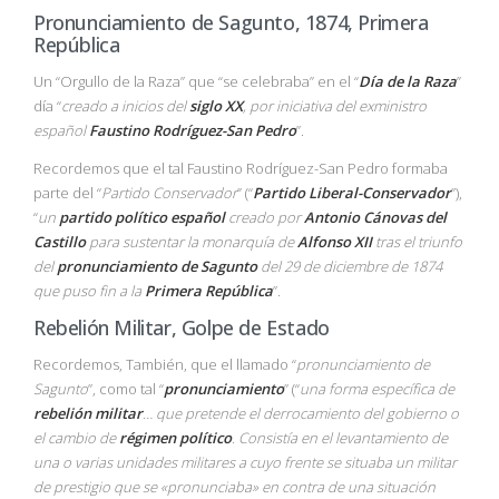
Pronunciamiento de Sagunto, 1874, Primera
República
Un “Orgullo de la Raza” que “se celebraba” en el “
Día de la Raza
”
día “
creado a inicios del
siglo XX
, por iniciativa del exministro
español
Faustino Rodríguez-San Pedro
”.
Recordemos que el tal Faustino Rodríguez-San Pedro formaba
parte del “
Partido Conservador
” (“
Partido Liberal-Conservador
”),
“
un
partido político
español
creado por
Antonio Cánovas del
Castillo
para sustentar la monarquía de
Alfonso XII
tras el triunfo
del
pronunciamiento de Sagunto
del 29 de diciembre de 1874
que puso fin a la
Primera República
”.
Rebelión Militar, Golpe de Estado
Recordemos, También, que el llamado “
pronunciamiento de
Sagunto
”, como tal “
pronunciamiento
” (“
una forma específica de
rebelión militar
… que pretende el derrocamiento del gobierno o
el cambio de
régimen político
. Consistía en el levantamiento de
una o varias unidades militares a cuyo frente se situaba un militar
de prestigio que se «pronunciaba» en contra de una situación