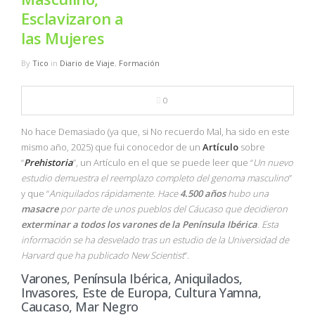
NBA
Esclavizaron a
las Mujeres
MULTIMEDIA
By
Tico
in
Diario de Viaje
,
Formación
RIO 2016
0
No hace Demasiado (ya que, si No recuerdo Mal, ha sido en este
mismo año, 2025) que fui conocedor de un
Artículo
sobre
“
Prehistoria
”, un Artículo en el que se puede leer que “
Un nuevo
estudio demuestra el reemplazo completo del genoma masculino
”
y que “
Aniquilados rápidamente. Hace
4.500 años
hubo una
masacre
por parte de unos pueblos del Cáucaso que decidieron
exterminar a todos los varones de la Península Ibérica
. Esta
información se ha desvelado tras un estudio de la Universidad de
Harvard que ha publicado New Scientist
”.
Varones, Península Ibérica, Aniquilados,
Invasores, Este de Europa, Cultura Yamna,
Caucaso, Mar Negro