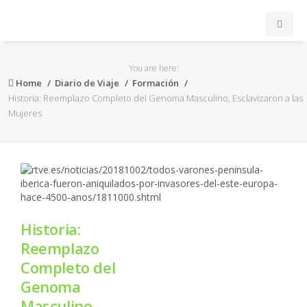
INICIO
You are here:
Home
Diario de Viaje
Formación
ACB
Historia: Reemplazo Completo del Genoma Masculino, Esclavizaron a las
Mujeres
EuroLeague
FEB
FIBA
Historia:
OTROS
Reemplazo
Completo del
FORMACIÓN
Genoma
Masculino,