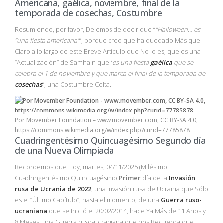
Americana, gaélica, noviembre, final de la
temporada de cosechas, Costumbre
Resumiendo, por favor, Dejemos de decir que “
“Halloween… es
“una fiesta americana”
”, porque creo que ha quedado Más que
Claro a lo largo de este Breve Artículo que No lo es, que es una
“Actualización” de Samhain que “
es una fiesta
gaélica
que se
celebra el 1 de noviembre y que marca el final de la temporada de
cosechas
”, una Costumbre Celta.
Por Movember Foundation – www.movember.com, CC BY-SA 4.0,
https://commons.wikimedia.org/w/index.php?curid=77785878
Cuadringentésimo Quincuagésimo Segundo día
de una Nueva Olimpiada
Recordemos que Hoy, martes, 04/11/2025 (Milésimo
Cuadringentésimo Quincuagésimo
Primer
día de la
Invasión
rusa de Ucrania de 2022
, una Invasión rusa de Ucrania que Sólo
es el “Último Capítulo”, hasta el momento, de una
Guerra ruso-
ucraniana
que se Inició el 20/02/2014, hace Ya Más de 11 Años y
8 Meses, una Guerra ruso-ucraniana que nos Recuerda que