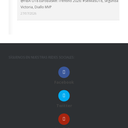
@FIBA U18 EuroBasket Trentino 2026: #SelMasU18, Segunda
Victoria, Diallo MVP
27/07/2026
SÍGUENOS EN NUESTRAS REDES SOCIALES:
Facebook
Twitter