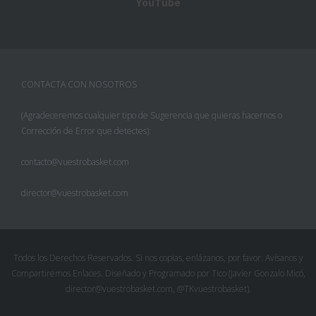
YouTube
CONTACTA CON NOSOTROS
(Agradeceremos cualquier tipo de Sugerencia que quieras hacernos o
Corrección de Error que detectes):
contacto@vuestrobasket.com
director@vuestrobasket.com
Facebook
Twitter
Todos los Derechos Reservados. Si nos copias, enlázanos, por favor. Avísanos y
Compartiremos Enlaces. Diseñado y Programado por Tico (Javier Gonzalo Micó,
Pinterest
director@vuestrobasket.com, @TKvuestrobasket).
Google+