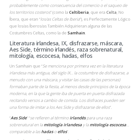
probablemente como consecuencia del comercio o el saqueo de
los territorios costeros
” (como la
Celtiberia
, que era
Celta
, No
Íbera, que eran “
los/as Celtas de Iberia
”), es Perfectamente Lógico
que los/as Íberos/as También Adquirieran alguna de las
Costumbres Celtas, como la de
Samhain
.
Literatura irlandesa, IX, disfrazarse, máscara,
Aes Side, término irlandés, raza sobrenatural,
mitología, escocesa, hadas, elfos
Un Samhain que “
Se menciona por primera vez en la literatura
irlandesa más antigua, del siglo IX
…
la costumbre de disfrazarse, a
menudo con una máscara, y visitar las casas de las personas)
formaban parte de la fiesta, al menos desde principios de la época
moderna, en la que la gente iba de puerta en puerta disfrazada
recitando versos a cambio de comida. Los disfraces pueden ser
una forma de imitar a los Aes Side y disfrazarse de ellos
”.
“
Aes Side
” “
se refieren al término
irlandés
para una raza
sobrenatural en la
mitología irlandesa
y la
mitología escocesa
…
comparable a las
hadas
o
elfos
”.