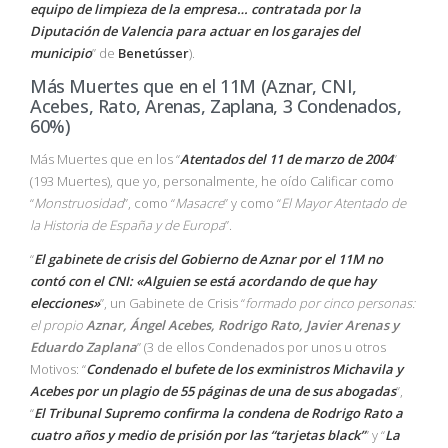
equipo de limpieza de la empresa… contratada por la
Diputación de Valencia para actuar en los garajes del
municipio
” de
Benetússer
).
Más Muertes que en el 11M (Aznar, CNI,
Acebes, Rato, Arenas, Zaplana, 3 Condenados,
60%)
Más Muertes que en los “
Atentados del 11 de marzo de 2004
”
(193 Muertes), que yo, personalmente, he oído Calificar como
“
Monstruosidad
”, como “
Masacre
” y como “
El Mayor Atentado de
la Historia de España y de Europa
”.
“
El gabinete de crisis del Gobierno de Aznar por el 11M no
contó con el CNI: «Alguien se está acordando de que hay
elecciones»
”, un Gabinete de Crisis “
formado por cinco personas:
el propio
Aznar, Ángel Acebes, Rodrigo Rato, Javier Arenas y
Eduardo Zaplana
” (3 de ellos Condenados por unos u otros
Motivos: “
Condenado el bufete de los exministros Michavila y
Acebes por un plagio de 55 páginas de una de sus abogadas
”,
“
El Tribunal Supremo confirma la condena de Rodrigo Rato a
cuatro años y medio de prisión por las “tarjetas black”
” y “
La