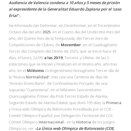
Audiencia de Valencia condena a 10 años y 5 meses de prisión
al expresidente de la Generalitat Eduardo Zaplana por el ‘caso
Erial’
”).
Ha Informado (sin Deformar, sin Desinformar, en el Tricentésimo
Octavo día del año
2025
; en el Cuarto día del Undécimo mes del
año, del Quinto mes de la Temporada, del Tercer mes de
Competiciones de Clubes, de
Movember
; en el Cuadragésimo
Tercer día Completo del Otoño de 2025, que se Inició hace 43
días, el lunes, 22/09,
a las 20:19
, Tercera -y Última- de las 3
estaciones que se Inician y Finalizan en el mismo año, año tras
año; en el
Milésimo
Octingentésimo Nonagésimo Tercer día de
la “Nueva
Normalidad
”, tras casi una Centena de días de
“Arresto Domiciliario”, de Confinamiento Forzado, de una
supuesta “Cuarentena”; en el Milésimo Sexcentésimo
Quincuagésimo Primer día Post-Tercer Estado de Alarma,
Segundo Estado de Alarma Estatal, que duró 195 días; la
Primera
y Única web Olímpica de Baloncesto Acreditada por el COE -
Comité Olímpico Español, por Delegación Territorial del COI,
Comité Olímpico
Internacional
– en la
Historia
de los Juegos
Olímpicos, ver «
La Única web Olímpica de Baloncesto (COE,