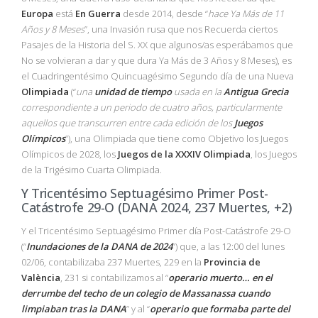
Europa
está
En Guerra
desde 2014, desde “
hace Ya Más de 11
Años y 8 Meses
”, una Invasión rusa que nos Recuerda ciertos
Pasajes de la Historia del S. XX que algunos/as esperábamos que
No se volvieran a dar y que dura Ya Más de 3 Años y 8 Meses), es
el Cuadringentésimo Quincuagésimo Segundo día de una Nueva
Olimpiada
(“
una
unidad de tiempo
usada en la
Antigua Grecia
correspondiente a un periodo de cuatro años, particularmente
aquellos que transcurren entre cada edición de los
Juegos
Olímpicos
”), una Olimpiada que tiene como Objetivo los Juegos
Olímpicos de 2028, los
Juegos de la XXXIV Olimpiada
, los Juegos
de la Trigésimo Cuarta Olimpiada.
Y Tricentésimo Septuagésimo Primer Post-
Catástrofe 29-O (DANA 2024, 237 Muertes, +2)
Y el Tricentésimo Septuagésimo Primer día Post-Catástrofe 29-O
(“
Inundaciones de la DANA de 2024
”) que, a las 12:00 del lunes
02/06, contabilizaba 237 Muertes, 229 en la
Provincia de
València
, 231 si contabilizamos al “
operario muerto… en el
derrumbe del techo de un colegio de Massanassa cuando
limpiaban tras la DANA
” y al “
operario que formaba parte del