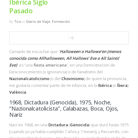
Ibérica Siglo
NBA
Pasado
MULTIMEDIA
By
Tico
in
Diario de Viaje
,
Formación
RIO 2016
0
Cansado de escuchar que “
Halloween o Hallowe’en (menos
conocida como Allhalloween, All Hallows’ Eve o All Saints’
Eve)
” es “una
fiesta
americana
”, en una Demostración de
Desconocimiento (o Ignorancia) o de Fanatismo del
Nazionalcatolicismo
(o del
Chovinismo
) de quien la pronuncia,
me gustaría comentar parte de mi Infancia, en la
Ibérica
(e
Íbera
)
València
.
1968, Dictadura (Genocida), 1975, Noche,
“Nazionalcatolicista”, Calabazas, Boca, Ojos,
Nariz
Nací en 1968, en una
Dictadura
(
Genocida
) que duró hasta 1975
(cuando yo ya había cumplido 7 años y 7 meses), y Recuerdo, con