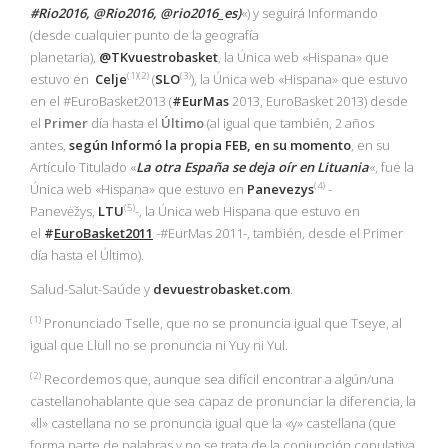
#Rio2016, @Rio2016, @rio2016_es)
«) y seguirá Informando
(desde cualquier punto de la geografía
planetaria),
@TKvuestrobasket
, la Única web «Hispana» que
(1)(2)
(3)
estuvo en
Celje
(
SLO
), la Única web «Hispana» que estuvo
en el #EuroBasket2013 (
#EurMas
2013, EuroBasket 2013) desde
el
Primer
día hasta el
Último
(al igual que también, 2 años
antes,
según Informó la propia
FEB
, en su momento
, en su
Artículo Titulado «
La otra España se deja oír en Lituania
«, fue la
(4)
Única web «Hispana» que estuvo en
Panevezys
-
(5)
Panevėžys,
LTU
-, la Única web Hispana que estuvo en
el
#
EuroBasket2011
-#EurMas 2011-, también, desde el Primer
día hasta el Último).
Salud-Salut-Saúde y
devuestrobasket.com
.
(1
)
Pronunciado Tselle, que no se pronuncia igual que Tseye, al
igual que Llull no se pronuncia ni Yuy ni Yul.
(2)
Recordemos que, aunque sea difícil encontrar a algún/una
castellanohablante que sea capaz de pronunciar la diferencia, la
«ll» castellana no se pronuncia igual que la «y» castellana (que
forma parte de palabras y no se trata de la conjunción copulativa