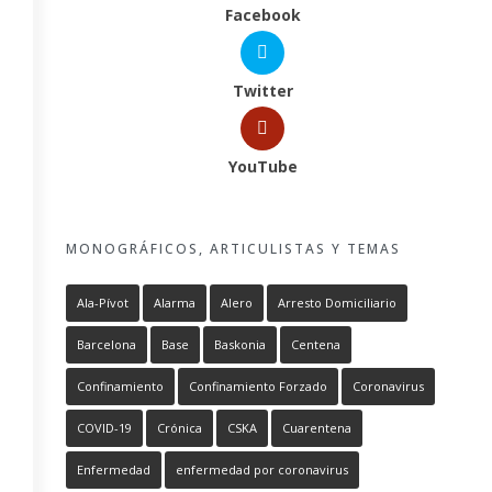
Facebook
Twitter
YouTube
MONOGRÁFICOS, ARTICULISTAS Y TEMAS
Ala-Pívot
Alarma
Alero
Arresto Domiciliario
Barcelona
Base
Baskonia
Centena
Confinamiento
Confinamiento Forzado
Coronavirus
COVID-19
Crónica
CSKA
Cuarentena
Enfermedad
enfermedad por coronavirus