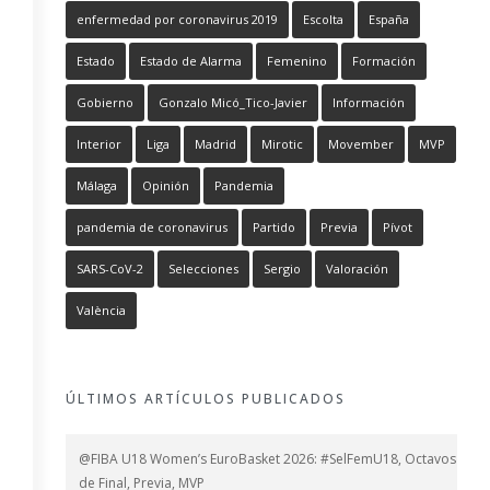
enfermedad por coronavirus 2019
Escolta
España
Estado
Estado de Alarma
Femenino
Formación
Gobierno
Gonzalo Micó_Tico-Javier
Información
Interior
Liga
Madrid
Mirotic
Movember
MVP
Málaga
Opinión
Pandemia
pandemia de coronavirus
Partido
Previa
Pívot
SARS-CoV-2
Selecciones
Sergio
Valoración
València
ÚLTIMOS ARTÍCULOS PUBLICADOS
@FIBA U18 Women’s EuroBasket 2026: #SelFemU18, Octavos
de Final, Previa, MVP