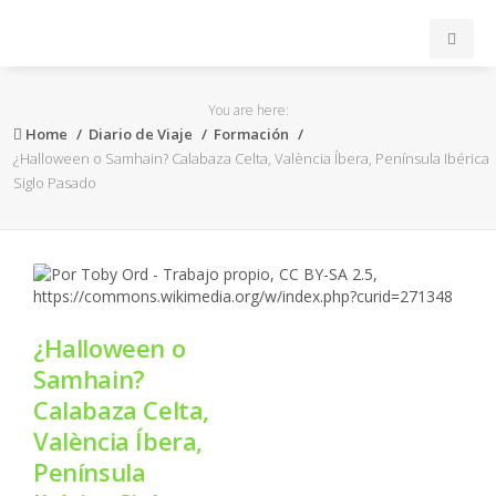
INICIO
You are here:
Home
Diario de Viaje
Formación
ACB
¿Halloween o Samhain? Calabaza Celta, València Íbera, Península Ibérica
Siglo Pasado
EuroLeague
FEB
FIBA
¿Halloween o
Samhain?
OTROS
Calabaza Celta,
València Íbera,
FORMACIÓN
Península