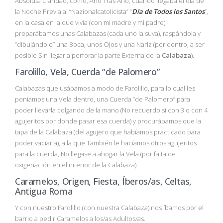
Absoluta Claridad, como, Año Tras Año, cuando llegaba el día de
la Noche Previa al “Nazionalcatolicista” “
Día de Todos los Santos
”,
en la casa en la que vivía (con mi madre y mi padre)
preparábamos unas Calabazas (cada uno la suya), raspándola y
“dibujándole” una Boca, unos Ojos y una Nariz (por dentro, a ser
posible Sin llegar a perforar la parte Externa de la
Calabaza
).
Farolillo, Vela, Cuerda “de Palomero”
Calabazas que usábamos a modo de Farolillo, para lo cual les
poníamos una Vela dentro, una Cuerda “de Palomero” para
poder llevarla colgando de la mano (No recuerdo si con 3 o con 4
agujeritos por donde pasar esa cuerda) y procurábamos que la
tapa de la Calabaza (del agujero que habíamos practicado para
poder vaciarla), a la que También le hacíamos otros agujeritos
para la cuerda, No llegase a ahogar la Vela (por falta de
oxigenación en el interior de la Calabaza).
Caramelos, Origen, Fiesta, Íberos/as, Celtas,
Antigua Roma
Y con nuestro Farolillo (con nuestra Calabaza) nos íbamos por el
barrio a pedir Caramelos a los/as Adultos/as.