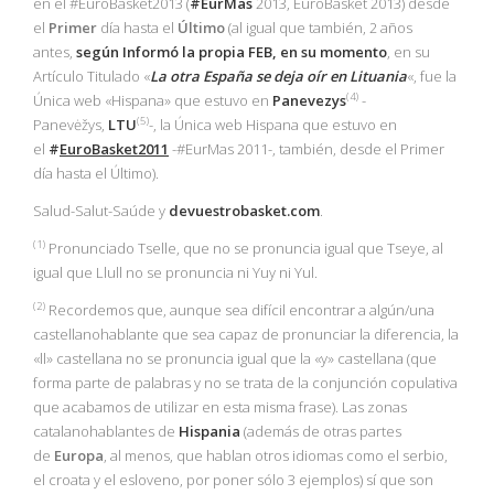
en el #EuroBasket2013 (
#EurMas
2013, EuroBasket 2013) desde
el
Primer
día hasta el
Último
(al igual que también, 2 años
antes,
según Informó la propia
FEB
, en su momento
, en su
Artículo Titulado «
La otra España se deja oír en Lituania
«, fue la
(4)
Única web «Hispana» que estuvo en
Panevezys
-
(5)
Panevėžys,
LTU
-, la Única web Hispana que estuvo en
el
#
EuroBasket2011
-#EurMas 2011-, también, desde el Primer
día hasta el Último).
Salud-Salut-Saúde y
devuestrobasket.com
.
(1
)
Pronunciado Tselle, que no se pronuncia igual que Tseye, al
igual que Llull no se pronuncia ni Yuy ni Yul.
(2)
Recordemos que, aunque sea difícil encontrar a algún/una
castellanohablante que sea capaz de pronunciar la diferencia, la
«ll» castellana no se pronuncia igual que la «y» castellana (que
forma parte de palabras y no se trata de la conjunción copulativa
que acabamos de utilizar en esta misma frase). Las zonas
catalanohablantes de
Hispania
(además de otras partes
de
Europa
, al menos, que hablan otros idiomas como el serbio,
el croata y el esloveno, por poner sólo 3 ejemplos) sí que son