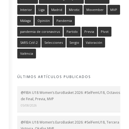
Interior
Liga
Madrid
Mirotic
Movember
MVP
Málaga
Opinión
Pandemia
pandemia de coronavirus
Partido
Previa
Pívot
SARS-CoV-2
Selecciones
Sergio
Valoración
València
ÚLTIMOS ARTÍCULOS PUBLICADOS
@FIBA U18 Women’s EuroBasket 2026: #SelFemU18, Octavos
de Final, Previa, MVP
05/08/2026
@FIBA U18 Women’s EuroBasket 2026: #SelFemU18, Tercera
Victoria, Okafor MVP