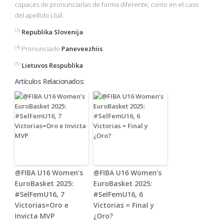
capaces de pronunciarlas de forma diferente, como en el caso
del apellido Llull.
(3)
Republika Slovenija
(4)
Pronunciado
Paneveezhiis
.
(5)
Lietuvos Respublika
Artículos Relacionados:
@FIBA U16 Women’s
@FIBA U16 Women’s
EuroBasket 2025:
EuroBasket 2025:
#SelFemU16, 7
#SelFemU16, 6
Victorias=Oro e
Victorias = Final y
Invicta MVP
¿Oro?