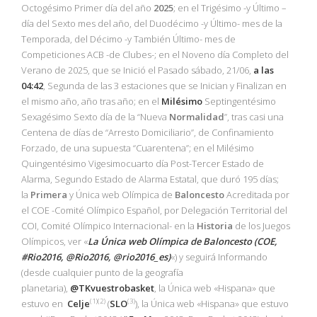
Octogésimo Primer día del año
2025
; en el Trigésimo -y Último –
día del Sexto mes del año, del Duodécimo -y Último- mes de la
Temporada, del Décimo -y También Último- mes de
Competiciones ACB -de Clubes-; en el Noveno día Completo del
Verano de 2025, que se Inició el Pasado sábado, 21/06,
a las
04:42
, Segunda de las 3 estaciones que se Inician y Finalizan en
el mismo año, año tras año; en el
Milésimo
Septingentésimo
Sexagésimo Sexto día de la “Nueva
Normalidad
”, tras casi una
Centena de días de “Arresto Domiciliario”, de Confinamiento
Forzado, de una supuesta “Cuarentena”; en el Milésimo
Quingentésimo Vigesimocuarto día Post-Tercer Estado de
Alarma, Segundo Estado de Alarma Estatal, que duró 195 días;
la
Primera
y Única web Olímpica de
Baloncesto
Acreditada por
el COE -Comité Olímpico Español, por Delegación Territorial del
COI, Comité Olímpico Internacional- en la
Historia
de los Juegos
Olímpicos, ver «
La Única web Olímpica de Baloncesto (COE,
#Rio2016, @Rio2016, @rio2016_es)
«) y seguirá Informando
(desde cualquier punto de la geografía
planetaria),
@TKvuestrobasket
, la Única web «Hispana» que
(1)(2)
(3)
estuvo en
Celje
(
SLO
), la Única web «Hispana» que estuvo