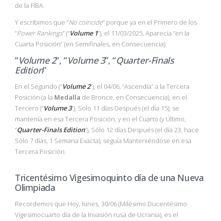
de la FIBA.
Y escribimos que “
No coincide
” porque ya en el Primero de los
“
Power Rankings
” (“
Volume 1
”), el 11/03/2025, Aparecía “en la
Cuarta Posición” (en Semifinales, en Consecuencia).
“
Volume 2
”, “
Volume 3
”, “
Quarter-Finals
Edition
”
En el Segundo (“
Volume 2
”), el 04/06, “Ascendía” a la Tercera
Posición (a la
Medalla
de Bronce, en Consecuencia), en el
Tercero (“
Volume 3
”), Sólo 11 días Después (el día 15), se
mantenía en esa Tercera Posición, y en el Cuarto (y Último,
“
Quarter-Finals Edition
”), Sólo 12 días Después (el día 23, hace
Sólo 7 días, 1 Semana Exacta), seguía Manteniéndose en esa
Tercera Posición.
Tricentésimo Vigesimoquinto día de una Nueva
Olimpiada
Recordemos que Hoy, lunes, 30/06 (Milésimo Ducentésimo
Vigesimocuarto día de la Invasión rusa de Ucrania), es el