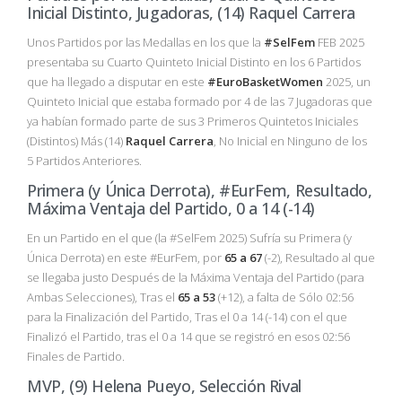
Inicial Distinto, Jugadoras, (14) Raquel Carrera
Unos Partidos por las Medallas en los que la
#SelFem
FEB 2025
presentaba su Cuarto Quinteto Inicial Distinto en los 6 Partidos
que ha llegado a disputar en este
#EuroBasketWomen
2025, un
Quinteto Inicial que estaba formado por 4 de las 7 Jugadoras que
ya habían formado parte de sus 3 Primeros Quintetos Iniciales
(Distintos) Más (14)
Raquel Carrera
, No Inicial en Ninguno de los
5 Partidos Anteriores.
Primera (y Única Derrota), #EurFem, Resultado,
Máxima Ventaja del Partido, 0 a 14 (-14)
En un Partido en el que (la #SelFem 2025) Sufría su Primera (y
Única Derrota) en este #EurFem, por
65 a 67
(-2), Resultado al que
se llegaba justo Después de la Máxima Ventaja del Partido (para
Ambas Selecciones), Tras el
65 a 53
(+12), a falta de Sólo 02:56
para la Finalización del Partido, Tras el 0 a 14 (-14) con el que
Finalizó el Partido, tras el 0 a 14 que se registró en esos 02:56
Finales de Partido.
MVP, (9) Helena Pueyo, Selección Rival