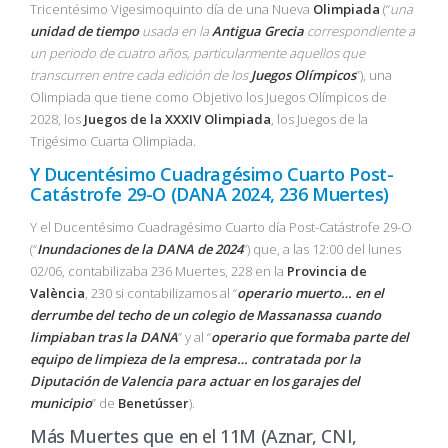
Tricentésimo Vigesimoquinto día de una Nueva
Olimpiada
(“
una
unidad de tiempo
usada en la
Antigua Grecia
correspondiente a
un periodo de cuatro años, particularmente aquellos que
transcurren entre cada edición de los
Juegos Olímpicos
”), una
Olimpiada que tiene como Objetivo los Juegos Olímpicos de
2028, los
Juegos de la XXXIV Olimpiada
, los Juegos de la
Trigésimo Cuarta Olimpiada.
Y Ducentésimo Cuadragésimo Cuarto Post-
Catástrofe 29-O (DANA 2024, 236 Muertes)
Y el Ducentésimo Cuadragésimo Cuarto día Post-Catástrofe 29-O
(“
Inundaciones de la DANA de 2024
”) que, a las 12:00 del lunes
02/06, contabilizaba 236 Muertes, 228 en la
Provincia de
València
, 230 si contabilizamos al “
operario muerto… en el
derrumbe del techo de un colegio de Massanassa cuando
limpiaban tras la DANA
” y al “
operario que formaba parte del
equipo de limpieza de la empresa… contratada por la
Diputación de Valencia para actuar en los garajes del
municipio
” de
Benetússer
).
Más Muertes que en el 11M (Aznar, CNI,