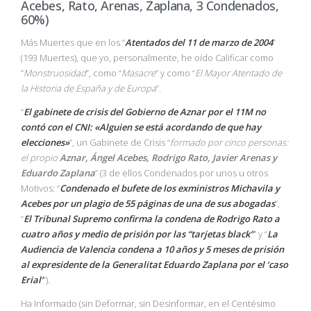
Acebes, Rato, Arenas, Zaplana, 3 Condenados,
60%)
Más Muertes que en los “
Atentados del 11 de marzo de 2004
”
(193 Muertes), que yo, personalmente, he oído Calificar como
“
Monstruosidad
”, como “
Masacre
” y como “
El Mayor Atentado de
la Historia de España y de Europa
”.
“
El gabinete de crisis del Gobierno de Aznar por el 11M no
contó con el CNI: «Alguien se está acordando de que hay
elecciones»
”, un Gabinete de Crisis “
formado por cinco personas:
el propio
Aznar, Ángel Acebes, Rodrigo Rato, Javier Arenas y
Eduardo Zaplana
” (3 de ellos Condenados por unos u otros
Motivos: “
Condenado el bufete de los exministros Michavila y
Acebes por un plagio de 55 páginas de una de sus abogadas
”,
“
El Tribunal Supremo confirma la condena de Rodrigo Rato a
cuatro años y medio de prisión por las “tarjetas black”
” y “
La
Audiencia de Valencia condena a 10 años y 5 meses de prisión
al expresidente de la Generalitat Eduardo Zaplana por el ‘caso
Erial’
”).
Ha Informado (sin Deformar, sin Desinformar, en el Centésimo