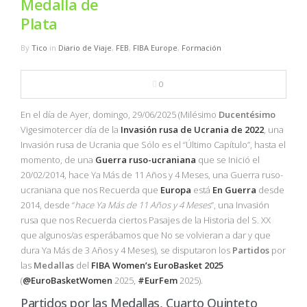
Medalla de
NBA
Plata
MULTIMEDIA
By
Tico
in
Diario de Viaje
,
FEB
,
FIBA Europe
,
Formación
RIO 2016
0
En el día de Ayer, domingo, 29/06/2025 (Milésimo
Ducentésimo
Vigesimotercer día de la
Invasión rusa de Ucrania de 2022
, una
Invasión rusa de Ucrania que Sólo es el “Último Capítulo”, hasta el
momento, de una
Guerra ruso-ucraniana
que se Inició el
20/02/2014, hace Ya Más de 11 Años y 4 Meses, una Guerra ruso-
ucraniana que nos Recuerda que
Europa
está
En Guerra
desde
2014, desde “
hace Ya Más de 11 Años y 4 Meses
”, una Invasión
rusa que nos Recuerda ciertos Pasajes de la Historia del S. XX
que algunos/as esperábamos que No se volvieran a dar y que
dura Ya Más de 3 Años y 4 Meses), se disputaron los
Partidos
por
las
Medallas
del
FIBA
Women’s
EuroBasket
2025
(
@EuroBasketWomen
2025,
#EurFem
2025).
Partidos por las Medallas, Cuarto Quinteto