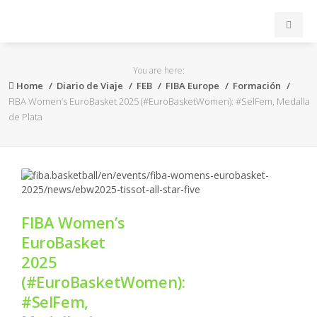
INICIO
You are here:
Home
Diario de Viaje
FEB
FIBA Europe
Formación
ACB
FIBA Women’s EuroBasket 2025 (#EuroBasketWomen): #SelFem, Medalla
de Plata
EuroLeague
FEB
FIBA
FIBA Women’s
EuroBasket
OTROS
2025
(#EuroBasketWomen):
FORMACIÓN
#SelFem,