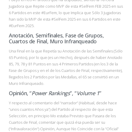
Jugadora que Repite como MVP de esta #SelFem FEB 2025 en sus
6 Partidos en este #EurFem, lo que Implica que Sólo 3 Jugadoras
han sido la MVP de esta #SelFem 2025 en sus 6 Partidos en este
#EurFem 2025.
Anotación, Semifinales, Fase de Grupos,
Cuartos de Final, Muro Infranqueado
Una Final en la que Repetía su Anotación de las Semifinales (Sólo
65 Puntos), por lo que (es un Hecho), después de haber Anotado
85, 79, 78 y 81 Puntos en sus 4 Primeros Partidos (en los 3 de la
Fase de Grupos y en el de los Cuartos de Final, respectivamente),
llegados los 2 Partidos por las Medallas, el 65 se convirtió en un
Muro Infranqueado.
Opinión, “
Power Rankings
”, “
Volume 1
”
Y respecto al comentario del “narrador” (Habitual, desde hace
“unos cuantos Años ya”) del Partido al respecto de que esta
Selección, en principio Mo estaba Previsto que Pasara de los
Cuartos de Final, comentar que quizá ésa pueda ser su
(“Infravaloración”) Opinión, Aunque No Coincide con la “Oficial”