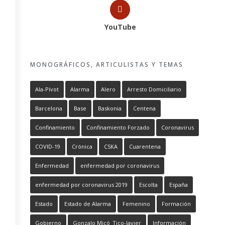
YouTube
MONOGRÁFICOS, ARTICULISTAS Y TEMAS
Ala-Pívot
Alarma
Alero
Arresto Domiciliario
Barcelona
Base
Baskonia
Centena
Confinamiento
Confinamiento Forzado
Coronavirus
COVID-19
Crónica
CSKA
Cuarentena
Enfermedad
enfermedad por coronavirus
enfermedad por coronavirus 2019
Escolta
España
Estado
Estado de Alarma
Femenino
Formación
Gobierno
Gonzalo Micó_Tico-Javier
Información