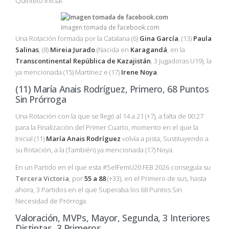
Quinteto Inicial.
Imagen tomada de facebook.com
Una Rotación formada por la Catalana (6)
Gina García
, (13)
Paula
Salinas
, (8)
Mireia Jurado
(Nacida en
Karagandá
, en la
Transcontinental
República de Kazajistán
, 3 Jugadoras U19), la
ya mencionada (15) Martínez e (17)
Irene Noya
.
(11) María Anais Rodríguez, Primero, 68 Puntos
Sin Prórroga
Una Rotación con la que se llegó al 14 a 21 (+7), a falta de 00:27
para la Finalización del Primer Cuarto, momento en el que la
Inicial (11)
María Anais Rodríguez
volvía a pista, Sustituyendo a
su Rotación, a la (También) ya mencionada (17) Noya.
En un Partido en el que esta #SelFemU20 FEB 2026 conseguía su
Tercera
Victoria
, por
55 a 88
(+33), en el Primero de sus, hasta
ahora, 3 Partidos en el que Superaba los 68 Puntos Sin
Necesidad de Prórroga.
Valoración, MVPs, Mayor, Segunda, 3 Interiores
Distintas, 3 Primeros