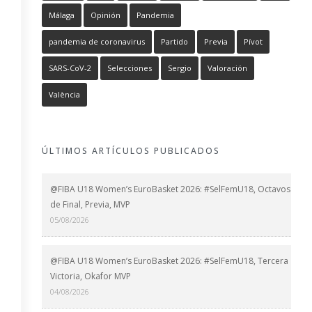
Málaga
Opinión
Pandemia
pandemia de coronavirus
Partido
Previa
Pívot
SARS-CoV-2
Selecciones
Sergio
Valoración
València
ÚLTIMOS ARTÍCULOS PUBLICADOS
@FIBA U18 Women’s EuroBasket 2026: #SelFemU18, Octavos
de Final, Previa, MVP
05/08/2026
@FIBA U18 Women’s EuroBasket 2026: #SelFemU18, Tercera
Victoria, Okafor MVP
04/08/2026