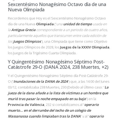
Sexcentésimo Nonagésimo Octavo día de una
Nueva Olimpiada
Recordemos que Hoy es el Sexcentésimo Nonagésimo Octavo
día de una Nueva
Olimpiada
(“
una
unidad de tiempo
usada en
la
Antigua Grecia
correspondiente a un periodo de cuatro años,
particularmente aquellos que transcurren entre cada edición de
los
Juegos Olímpicos
”), una Olimpiada que tiene como Objetivo
los Juegos Olímpicos de 2028, los
Juegos de la XXXIV Olimpiada
,
los Juegos de la Trigésimo Cuarta Olimpiada.
Y Quingentésimo Nonagésimo Séptimo Post-
Catástrofe 29-O (DANA 2024, 238 Muertes, +2)
Y el Quingentésimo Nonagésimo Séptimo día Post-Catástrofe 29-
O (“
Inundaciones de la DANA de 2024
”) que, a las 14:00 del lunes
03/12, contabilizaba 238 Muertes, 230 (Debido al Último caso: “
La
jueza de la dana añade a la lista de víctimas a un hombre que
murió tras pasar la noche empapado en su bajo
”) en la
Provincia de
València
, 232 si contabilizamos al “
operario
muerto… en el derrumbe del techo de un colegio de
Massanassa cuando limpiaban tras la DANA
” y al “
operario