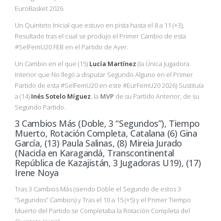
EuroBasket 2026.
Un Quinteto Inicial que estuvo en pista hasta el 8 a 11 (+3),
Resultado tras el cual se produjo el Primer Cambio de esta
#SelFemU20 FEB en el Partido de Ayer.
Un Cambio en el que (15)
Lucía Martínez
(la Única Jugadora
Interior que No llegó a disputar Segundo Alguno en el Primer
Partido de esta #SelFemU20 en este #EurFemU20 2026) Sustituía
a (14)
Inés Sotelo Míguez
, la
MVP
de su Partido Anterior, de su
Segundo Partido.
3 Cambios Más (Doble, 3 “Segundos”), Tiempo
Muerto, Rotación Completa, Catalana (6) Gina
García, (13) Paula Salinas, (8) Mireia Jurado
(Nacida en Karagandá, Transcontinental
República de Kazajistán, 3 Jugadoras U19), (17)
Irene Noya
Tras 3 Cambios Más (siendo Doble el Segundo de estos 3
“Segundos” Cambios) y Tras el 10 a 15 (+5) y el Primer Tiempo
Muerto del Partido se Completaba la Rotación Completa del