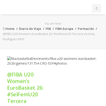
INICIO
You are here:
Home
Diario de Viaje
FEB
FIBA Europe
Formación
ACB
@FIBA U20 Women’s EuroBasket 26: #SelFemU20 Tercera Victoria,
Rodríguez MVP
EuroLeague
FEB
FIBA
@FIBA U20
Women’s
OTROS
EuroBasket 26:
#SelFemU20
FORMACIÓN
Tercera