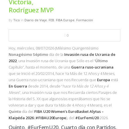
Victoria,
NBA
Rodríguez MVP
MULTIMEDIA
By
Tico
in
Diario de Viaje
,
FEB
,
FIBA Europe
,
Formación
RIO 2016
0
Hoy, miércoles, 08/07/2026 (Milésimo Quingentésimo
Nonagésimo
Séptimo
día de la
Invasión
rusa
de
Ucrania
de
2022
, una Invasión rusa de Ucrania que Sólo es el “
Último
Capítulo”, hasta el momento, de una
Guerra ruso-ucraniana
que se Inició el 20/02/2014, hace Ya Más de 12 Años y 4 Meses,
una Guerra ruso-ucraniana que nos Recuerda que
Europa
está
En Guerra
desde 2014, desde “
hace Ya Más de 12 Años y 4
Meses
”, una Invasión rusa que nos Recuerda ciertos Pasajes de
la Historia del S. XX que algunos/as esperábamos que No se
volvieran a dar y que dura Ya Más de 4 Años y 4 Meses), es el
Quinto
día del
FIBA
U20
Women’s
EuroBasket
Alytus –
Klaipėda
2026
(
#FIBAU20Europe
), del
#EurFemU20
2026.
Quinto, #EurFemU20, Cuarto día con Partidos,