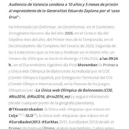
Audiencia de Valencia condena a 10 años y 5 meses de prisión
al expresidente de la Generalitat Eduardo Zaplana por el ‘caso
Erial’
”).
Ha Informado (sin Deformar, sin Desinformar, en el Centésimo
Octogésimo Noveno día del año
2026
; en el Octavo día del
Séptimo mes del año, del Primer mes de la Temporada, en el
Decimoséptimo día Completo del Verano de 2026, Segunda de
las 3 estaciones que se Inician y Finalizan en el mismo Año, un
Verano de 2026 que se Inició el domingo 21/06/2026,
a las 09:24
h.
; en el Ducentésimo Vigésimo día Post-
Movember
) la
Primera
y Única web Olímpica de Baloncesto Acreditada por el COE
(Comité Olímpico Español), por Delegación Territorial del COI
(Comité Olímpico Internacional), en la Historia de los Juegos
Olímpicos (ver «
La Única web Olímpica de Baloncesto (COE,
#Rio2016, @Rio2016, @rio2016_es)
«) y seguirá Informando
(desde cualquier punto de la geografía planetaria),
@TKvuestrobasket
, la Única web «Hispana» que estuvo en
(3)(2)
(4)
Celje
(
SLO
), la Única web «Hispana» que estuvo en el
#EuroBasket2013
(
#EurMas
2013, EuroBasket 2013) desde el
Primer
día hasta el
Último
, al igual que también, 2 años antes,