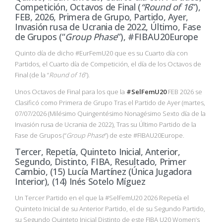
Competición, Octavos de Final (
“Round of 16
”),
FEB, 2026, Primera de Grupo, Partido, Ayer,
Invasión rusa de Ucrania de 2022, Último, Fase
de Grupos (“
Group Phase
”), #FIBAU20Europe
Quinto día de dicho #EurFemU20 que es su Cuarto día con
Partidos, el Cuarto día de Competición, el día de los Octavos de
Final (de la “
Round of 16
”).
Unos Octavos de Final para los que la
#SelFemU20
FEB 2026 se
Clasificó como Primera de Grupo Tras el Partido de Ayer (martes,
07/07/2026 (Milésimo Quingentésimo Nonagésimo Sexto día de la
Invasión rusa de Ucrania de 2022), Tras su Último Partido de la
Fase de Grupos (“
Group Phase
”) de este #FIBAU20Europe.
Tercer, Repetía, Quinteto Inicial, Anterior,
Segundo, Distinto, FIBA, Resultado, Primer
Cambio, (15) Lucía Martínez (Única Jugadora
Interior), (14) Inés Sotelo Míguez
Un Tercer Partido en el que la #SelFemU20 2026 Repetía el
Quinteto Inicial de su Anterior Partido, el de su Segundo Partido,
su Segundo Quinteto Inicial Distinto de este FIBA U20 Women’s