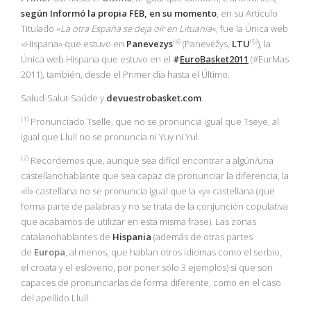
según Informó la propia
FEB
, en su momento
, en su Artículo
Titulado «
La otra España se deja oír en Lituania
«, fue la Única web
(4)
(5)
«Hispana» que estuvo en
Panevezys
(Panevėžys,
LTU
), la
Única web Hispana que estuvo en el
#
EuroBasket2011
(#EurMas
2011), también, desde el Primer día hasta el Último.
Salud-Salut-Saúde y
devuestrobasket.com
.
(1
)
Pronunciado Tselle, que no se pronuncia igual que Tseye, al
igual que Llull no se pronuncia ni Yuy ni Yul.
(2)
Recordemos que, aunque sea difícil encontrar a algún/una
castellanohablante que sea capaz de pronunciar la diferencia, la
«ll» castellana no se pronuncia igual que la «y» castellana (que
forma parte de palabras y no se trata de la conjunción copulativa
que acabamos de utilizar en esta misma frase). Las zonas
catalanohablantes de
Hispania
(además de otras partes
de
Europa
, al menos, que hablan otros idiomas como el serbio,
el croata y el esloveno, por poner sólo 3 ejemplos) sí que son
capaces de pronunciarlas de forma diferente, como en el caso
del apellido Llull.