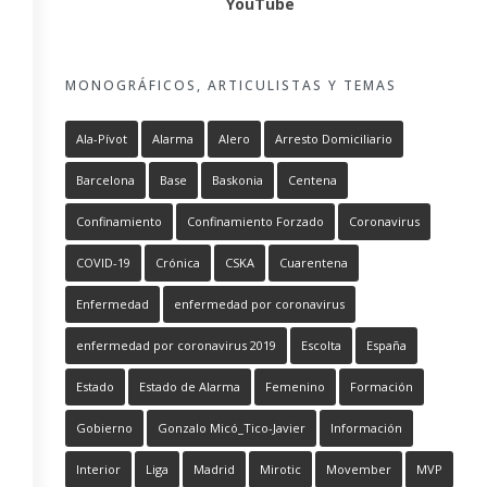
YouTube
MONOGRÁFICOS, ARTICULISTAS Y TEMAS
Ala-Pívot
Alarma
Alero
Arresto Domiciliario
Barcelona
Base
Baskonia
Centena
Confinamiento
Confinamiento Forzado
Coronavirus
COVID-19
Crónica
CSKA
Cuarentena
Enfermedad
enfermedad por coronavirus
enfermedad por coronavirus 2019
Escolta
España
Estado
Estado de Alarma
Femenino
Formación
Gobierno
Gonzalo Micó_Tico-Javier
Información
Interior
Liga
Madrid
Mirotic
Movember
MVP