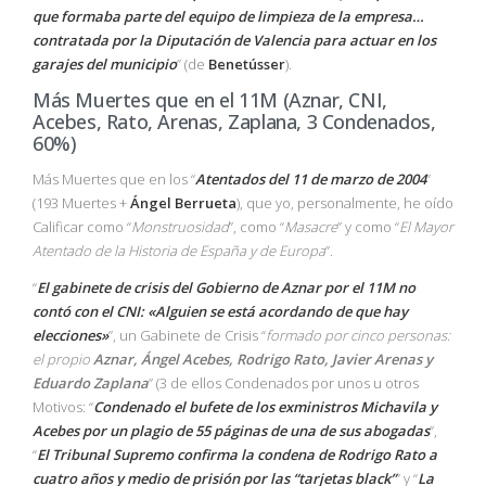
que formaba parte del equipo de limpieza de la empresa…
contratada por la Diputación de Valencia para actuar en los
garajes del municipio
” (de
Benetússer
).
Más Muertes que en el 11M (Aznar, CNI,
Acebes, Rato, Arenas, Zaplana, 3 Condenados,
60%)
Más Muertes que en los “
Atentados del 11 de marzo de 2004
”
(193 Muertes +
Ángel Berrueta
), que yo, personalmente, he oído
Calificar como “
Monstruosidad
”, como “
Masacre
” y como “
El Mayor
Atentado de la Historia de España y de Europa
”.
“
El gabinete de crisis del Gobierno de Aznar por el 11M no
contó con el CNI: «Alguien se está acordando de que hay
elecciones»
”, un Gabinete de Crisis “
formado por cinco personas:
el propio
Aznar, Ángel Acebes, Rodrigo Rato, Javier Arenas y
Eduardo Zaplana
” (3 de ellos Condenados por unos u otros
Motivos: “
Condenado el bufete de los exministros Michavila y
Acebes por un plagio de 55 páginas de una de sus abogadas
”,
“
El Tribunal Supremo confirma la condena de Rodrigo Rato a
cuatro años y medio de prisión por las “tarjetas black”
” y “
La