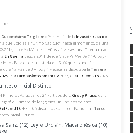
ación
M
T
o
Ducentésimo
Trigésimo
Primer día de la
Invasión rusa de
nia que Sólo es el “Último Capítulo”, hasta el momento, de una
/02/2014, hace Ya Más de 11 Años y 4 Meses, una Guerra ruso-
tá
En Guerra
desde 2014, desde “
hace Ya Más de 11 Años y 4
ciertos Pasajes de la Historia del S. XX que algunos/as
 dura Ya Más de 3 Años y 4 Meses), se disputaba la
Tercera
2025
, el
#EuroBasketWomenU18
2025, el
#EurFemU18
2025.
nteto Inicial Distinto
4 Primeros Partidos, los 24 Partidos de la
Group Phase
, de la
legará el Primero de los (2) días Sin Partidos de este
SelFemU18
FEB 2025 disputaba su Tercer Partido, un
Tercer
teto Inicial Distinto.
eya Sanz, (12) Leyre Urdiaín, Macaronésica (10)
eke