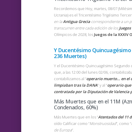
Recordemos que Hoy, martes, 08/07 (Milésim
Ucrania) es el Tricentésimo Trigésimo Terce
en la
Antigua Grecia
correspondiente a un pe
transcurren entre cada edición de los
Juegos
Olímpicos de 2028, los
Juegos de la XXXIV 
Y Ducentésimo Quincuagésimo 
236 Muertes)
Y el Ducentésimo Quincuagésimo Segundo día
que, a las 12:00 del lunes 02/06, contabiliza
contabilizamos al “
operario muerto… en el 
limpiaban tras la DANA
” y al “
operario que
contratada por la Diputación de Valencia p
Más Muertes que en el 11M (Azna
Condenados, 60%)
Más Muertes que en los “
Atentados del 11 
oído Calificar como “
Monstruosidad
”, como “
de Europa
”.