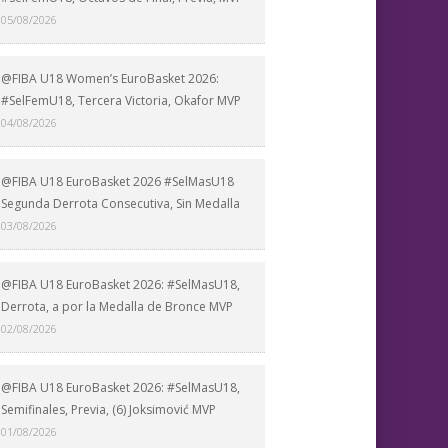
05/08/2026
@FIBA U18 Women’s EuroBasket 2026:
#SelFemU18, Tercera Victoria, Okafor MVP
04/08/2026
@FIBA U18 EuroBasket 2026 #SelMasU18
Segunda Derrota Consecutiva, Sin Medalla
03/08/2026
@FIBA U18 EuroBasket 2026: #SelMasU18,
Derrota, a por la Medalla de Bronce MVP
02/08/2026
@FIBA U18 EuroBasket 2026: #SelMasU18,
Semifinales, Previa, (6) Joksimović MVP
01/08/2026