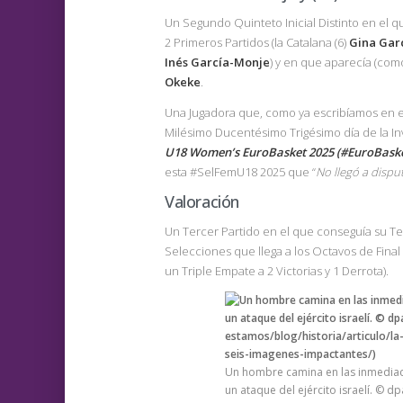
Un Segundo Quinteto Inicial Distinto en el qu
2 Primeros Partidos (la Catalana (6)
Gina Gar
Inés García-Monje
) y en que aparecía (com
Okeke
.
Una Jugadora que, como ya escribíamos en e
Milésimo Ducentésimo Trigésimo día de la Inva
U18 Women’s EuroBasket 2025 (#EuroBask
esta #SelFemU18 2025 que “
No llegó a disp
Valoración
Un Tercer Partido en el que conseguía su T
Selecciones que llega a los Octavos de Final 
un Triple Empate a 2 Victorias y 1 Derrota).
Un hombre camina en las inmediacio
un ataque del ejército israelí. © d