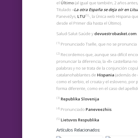
el
Último
(al igual que también, 2 años antes
Titulado «
La otra España se deja oír en Lit
(5)
Panevėžys,
LTU
-, la Única web Hispana qu
desde el Primer día hasta el Último).
Salud-Salut-Saúde y
devuestrobasket.com
.
(1
)
Pronunciado Tselle, que no se pronuncia igu
(2)
Recordemos que, aunque sea difícil encon
pronunciar la diferencia, la «ll» castellana n
palabras y no se trata de la conjunción copu
catalanohablantes de
Hispania
(además de 
como el serbio, el croata y el esloveno, por
forma diferente, como en el caso del apellido
(3)
Republika Slovenija
(4)
Pronunciado
Paneveezhiis
.
(5)
Lietuvos Respublika
Artículos Relacionados: