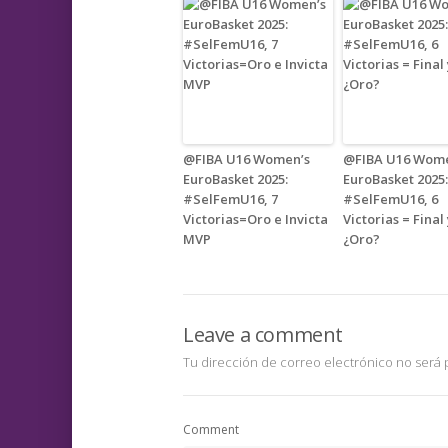
@FIBA U16 Women’s
@FIBA U16 Wome
EuroBasket 2025:
EuroBasket 2025:
#SelFemU16, 7
#SelFemU16, 6
Victorias=Oro e Invicta
Victorias = Final
MVP
¿Oro?
Leave a comment
Tu dirección de correo electrónico no será 
Comment