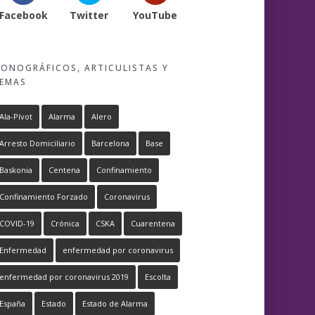
Facebook
Twitter
YouTube
ONOGRÁFICOS, ARTICULISTAS Y
EMAS
Ala-Pívot
Alarma
Alero
Arresto Domiciliario
Barcelona
Base
Baskonia
Centena
Confinamiento
Confinamiento Forzado
Coronavirus
COVID-19
Crónica
CSKA
Cuarentena
Enfermedad
enfermedad por coronavirus
enfermedad por coronavirus 2019
Escolta
España
Estado
Estado de Alarma