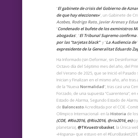
“
El gabinete de crisis del Gobierno de Azna
de que hay elecciones»
”, un Gabinete de Cris
Acebes, Rodrigo Rato, Javier Arenas y Edu
“
Condenado el bufete de los exministros Mi
abogadas
”, “
El Tribunal Supremo confirma 
por las “tarjetas black”
” y “
La Audiencia de 
expresidente de la Generalitat Eduardo Zapl
Ha Informado (sin Deformar, sin Desinforma
Octavo día del Séptimo mes del año, del Pr
del Verano de 2025, que se Inició el Pasado
Inician y Finalizan en el mismo año, año tras
de la “Nueva
Normalidad
”, tras casi una C
Forzado, de una supuesta “Cuarentena”; en 
Estado de Alarma, Segundo Estado de Alarma 
de
Baloncesto
Acreditada por el COE -Comité
Olímpico Internacional- en la
Historia
de los
(COE, #Rio2016, @Rio2016, @rio2016_es)
«) 
planetaria),
@TKvuestrobasket
, la Única w
«Hispana» que estuvo en el #EuroBasket2013