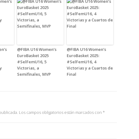
n’s
@FIBA U16 Women’s
@FIBA U16 Women’s
EuroBasket 2025
EuroBasket 2025:
#SelFemU16, 5
#SelFemU16, 4
 y
Victorias, a
Victorias y a Cuartos de
Semifinales, MVP
Final
publicada.
Los campos obligatorios están marcados con
*