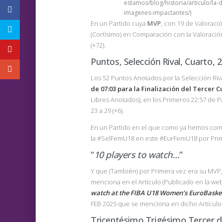
estamos/blog/historia/articulo/la-
imagenes-impactantes/)
En un Partido cuya
MVP
, con 19 de Valoració
(Cortísimo) en Comparación con la Valoració
(+72).
Puntos, Selección Rival, Cuarto, 
Los 52 Puntos Anotados por la Selección Riv
de 07:03 para la Finalización del Tercer C
Libres Anotados), en los Primeros 22:57 de Pa
23 a 29 (+6).
En un Partido en el que como ya hemos come
la #SelFemU18 en este #EurFemU18 por Prim
“
10 players to watch…
”
Y que (También) por Primera vez era su MVP,
menciona en el Artículo (Publicado en la web
watch at the FIBA U18 Women’s EuroBaske
FEB 2025 que se menciona en dicho Artículo
Tricentésimo Trigésimo Tercer 