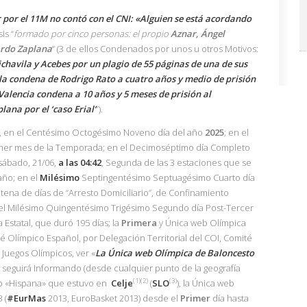
r por el 11M no contó con el CNI: «Alguien se está acordando
is “
formado por cinco personas: el propio
Aznar, Ángel
ardo Zaplana
” (3 de ellos Condenados por unos u otros Motivos:
chavila y Acebes por un plagio de 55 páginas de una de sus
la condena de Rodrigo Rato a cuatro años y medio de prisión
Valencia condena a 10 años y 5 meses de prisión al
ana por el ‘caso Erial’
”).
r, en el Centésimo Octogésimo Noveno día del año
2025
; en el
imer mes de la Temporada; en el Decimoséptimo día Completo
 sábado, 21/06,
a las 04:42
, Segunda de las 3 estaciones que se
 año; en el
Milésimo
Septingentésimo Septuagésimo Cuarto día
entena de días de “Arresto Domiciliario”, de Confinamiento
el Milésimo Quingentésimo Trigésimo Segundo día Post-Tercer
Estatal, que duró 195 días; la
Primera
y Única web Olímpica
 Olímpico Español, por Delegación Territorial del COI, Comité
 Juegos Olímpicos, ver «
La Única web Olímpica de Baloncesto
y seguirá Informando (desde cualquier punto de la geografía
(1)(2)
(3)
eb «Hispana» que estuvo en
Celje
(
SLO
), la Única web
 (
#EurMas
2013, EuroBasket 2013) desde el
Primer
día hasta