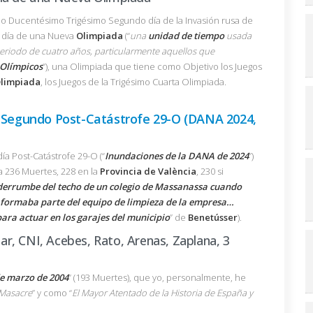
o Ducentésimo Trigésimo Segundo día de la Invasión rusa de
r día de una Nueva
Olimpiada
(“
una
unidad de tiempo
usada
riodo de cuatro años, particularmente aquellos que
 Olímpicos
”), una Olimpiada que tiene como Objetivo los Juegos
Olimpiada
, los Juegos de la Trigésimo Cuarta Olimpiada.
Segundo Post-Catástrofe 29-O (DANA 2024,
 Post-Catástrofe 29-O (“
Inundaciones de la DANA de 2024
”)
ba 236 Muertes, 228 en la
Provincia de València
, 230 si
derrumbe del techo de un colegio de Massanassa cuando
 formaba parte del equipo de limpieza de la empresa…
ara actuar en los garajes del municipio
” de
Benetússer
).
r, CNI, Acebes, Rato, Arenas, Zaplana, 3
de marzo de 2004
” (193 Muertes), que yo, personalmente, he
Masacre
” y como “
El Mayor Atentado de la Historia de España y