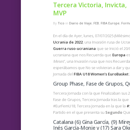
Tercera Victoria, Invicta,
MVP
By
Tico
in
Diario de Viaje
,
FEB
,
FIBA Europe
,
Form
En el día de Ayer, lunes, 07/07/2025 (Milésim
Ucrania de 2022
, una Invasión rusa de Ucra
Guerra ruso-ucraniana
que se Inició el 20
ucraniana que nos Recuerda que
Europa
es
Meses
”, una Invasión rusa que nos Recuerda 
esperábamos que No se volvieran a dar y que
Jornada del
FIBA U18 Women’s EuroBasket
Group Phase, Fase de Grupos, Qui
Tercera Jornada con la que Finalizaban sus 2
Fase de Grupos, Tercera Jornada tras la que l
#EurFemU18, Tercera Jornada en la que la
#
Partido en el que presenta su
Segundo
Quin
Catalana (6) Gina García, (9) Mir
Inés García-Monje y (17) Sara Ok