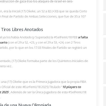
destruccion-de-gaza-tras-los-ataques-de-israel-en-seis-
n, era la Inicial (17) Okeke, un 52 a 82 (+30) que se queda Corto
n Final de Partido de Ambas Selecciones, que fue de 35 a 107
2 Tiros Libres Anotados
al ya los había Anotado (y Superado) la #SelFemU18 FEB
a falta
uarto
(con el 29 a 52, +23, y con el 29 a 53, +24, con 2 Tiros
rtido, por lo que en los 17:03 Finales de Partido se registró un
ntado, (17) Okeke formaba parte de los Quintetos Iniciales de
era vez.
 una (17) Okeke que es la Primera Jugadora que la propia FIBA
 Oficial de este #EurFemU18 2025) Titulado “
10 players to
t 2025
”, Además de ser la Única Jugadora de esta #SelFemU18
.
día de una Nueva Olimpiada