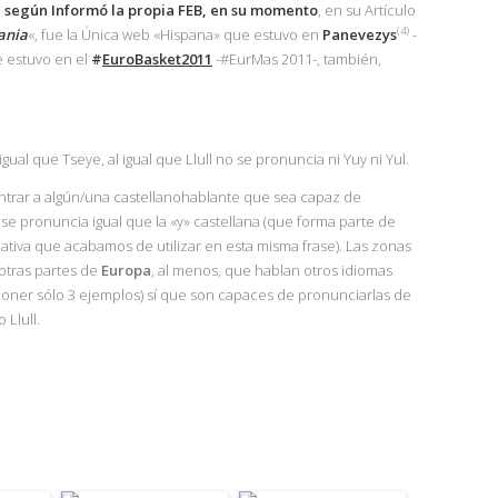
,
según Informó la propia
FEB
, en su momento
, en su Artículo
(4)
uania
«, fue la Única web «Hispana» que estuvo en
Panevezys
-
e estuvo en el
#
EuroBasket2011
-#EurMas 2011-, también,
al que Tseye, al igual que Llull no se pronuncia ni Yuy ni Yul.
trar a algún/una castellanohablante que sea capaz de
o se pronuncia igual que la «y» castellana (que forma parte de
lativa que acabamos de utilizar en esta misma frase). Las zonas
otras partes de
Europa
, al menos, que hablan otros idiomas
 poner sólo 3 ejemplos) sí que son capaces de pronunciarlas de
 Llull.