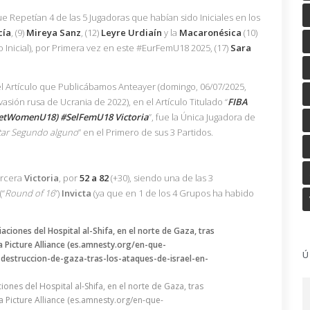
e Repetían 4 de las 5 Jugadoras que habían sido Iniciales en los
cía
, (9)
Mireya Sanz
, (12)
Leyre Urdiaín
y la
Macaronésica
(10)
o Inicial), por Primera vez en este #EurFemU18 2025, (17)
Sara
l Artículo que Publicábamos Anteayer (domingo, 06/07/2025,
sión rusa de Ucrania de 2022), en el Artículo Titulado “
FIBA
etWomenU18) #SelFemU18 Victoria
”, fue la Única Jugadora de
utar Segundo alguno
” en el Primero de sus 3 Partidos.
ercera
Victoria
, por
52 a 82
(+30), siendo una de las 3
(“
Round of 16
”)
Invicta
(ya que en 1 de los 4 Grupos ha habido
Ú
nes del Hospital al-Shifa, en el norte de Gaza, tras
pa Picture Alliance (es.amnesty.org/en-que-