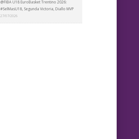
@FIBA U18 EuroBasket Trentino 2026:
#SelMasU18, Segunda Victoria, Diallo MVP
27/07/2026