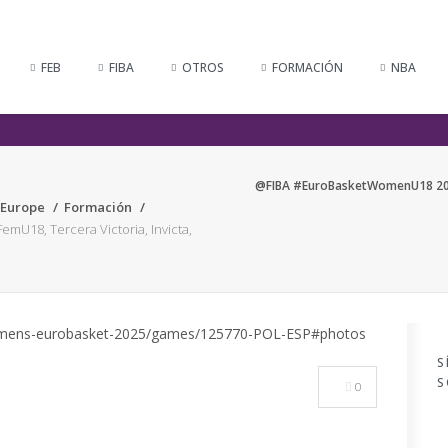
FEB
FIBA
OTROS
FORMACIÓN
NBA
@FIBA #EuroBasketWomenU18 2025:
 Europe
Formación
U18, Tercera Victoria, Invicta,
S
S
0