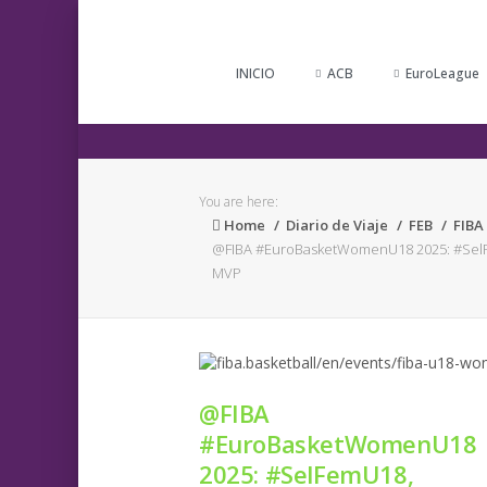
INICIO
ACB
EuroLeague
You are here:
Home
Diario de Viaje
FEB
FIBA
@FIBA #EuroBasketWomenU18 2025: #SelFem
MVP
@FIBA
#EuroBasketWomenU18
2025: #SelFemU18,