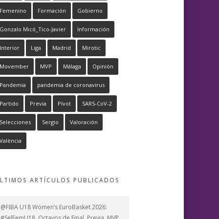
Femenino
Formación
Gobierno
Gonzalo Micó_Tico-Javier
Información
Interior
Liga
Madrid
Mirotic
Movember
MVP
Málaga
Opinión
Pandemia
pandemia de coronavirus
Partido
Previa
Pívot
SARS-CoV-2
Selecciones
Sergio
Valoración
València
LTIMOS ARTÍCULOS PUBLICADOS
@FIBA U18 Women’s EuroBasket 2026:
#SelFemU18, Octavos de Final, Previa, MVP