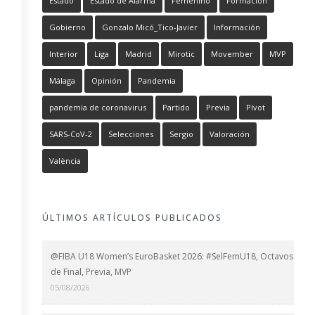
Estado
Estado de Alarma
Femenino
Formación
Gobierno
Gonzalo Micó_Tico-Javier
Información
Interior
Liga
Madrid
Mirotic
Movember
MVP
Málaga
Opinión
Pandemia
pandemia de coronavirus
Partido
Previa
Pívot
SARS-CoV-2
Selecciones
Sergio
Valoración
València
ÚLTIMOS ARTÍCULOS PUBLICADOS
@FIBA U18 Women’s EuroBasket 2026: #SelFemU18, Octavos
de Final, Previa, MVP
05/08/2026