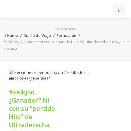
INICIO
You are here:
Home
Diario de Viaje
Formación
ACB
#Feikjoo, ¿Ganador? Ni con su “partido Hijo” de Ultraderecha, UPN y CC =
Fracaso
EuroLeague
FEB
FIBA
#Feikjoo,
¿Ganador? Ni
OTROS
con su “partido
Hijo” de
FORMACIÓN
Ultraderecha,