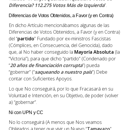
Diferencia? 112.275 Votos Más de Izquierda
”.
Diferencias de Votos Obtenidos, a Favor (y en Contra)
En dicho Artículo mencionábamos algunas de las
Diferencias de Votos Obtenidos, a Favor (y en Contra)
del “
partido
” Fundado por ex-ministros Fascistas
(Cómplices, en Consecuencia, del Genocida), dado
que, al No haber conseguido la
Mayoría
Absoluta
(la
“Victoria”), para que dicho “partido” (Condenado por
“
20 años de financiación corrupta
”) pueda
“gobernar” (“
saqueando a nuestro país
”) Debe
contar con Suficientes Apoyos.
Lo que No conseguirá, por lo que Fracasará en su
Voluntad e Intención, en su Objetivo, de poder (volver
a) “gobernar”.
Ni con UPN y CC
No lo conseguirá (A menos que Nos veamos
Obligados a tener que vivir un Nuevo “
Tamayazo
”,