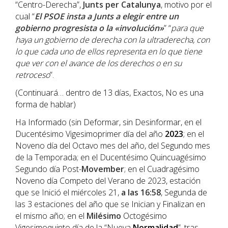
“Centro-Derecha”,
Junts per Catalunya
, motivo por el
cual “
El PSOE insta a Junts a elegir entre un
gobierno progresista o la «involución»
” “
para que
haya un gobierno de derecha con la ultraderecha, con
lo que cada uno de ellos representa en lo que tiene
que ver con el avance de los derechos o en su
retroceso
”.
(Continuará… dentro de 13 días, Exactos, No es una
forma de hablar)
Ha Informado (sin Deformar, sin Desinformar, en el
Ducentésimo Vigesimoprimer día del año
202
3
; en el
Noveno día del Octavo mes del año, del Segundo mes
de la Temporada; en el Ducentésimo Quincuagésimo
Segundo día Post-
Movember
; en el Cuadragésimo
Noveno día Competo del Verano de 2023, estación
que se Inició el miércoles 21,
a las 16:58
, Segunda de
las 3 estaciones del año que se Inician y Finalizan en
el mismo año; en el
Milésimo
Octogésimo
Vigesimoquinto día de la “Nueva
Normalidad
”, tras