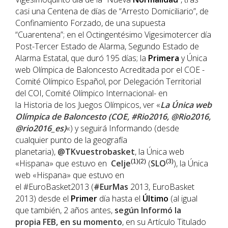
casi una Centena de días de “Arresto Domiciliario”, de
Confinamiento Forzado, de una supuesta
“Cuarentena”; en el Octingentésimo Vigesimotercer día
Post-Tercer Estado de Alarma, Segundo Estado de
Alarma Estatal, que duró 195 días; la
Primera
y Única
web Olímpica de Baloncesto Acreditada por el COE -
Comité Olímpico Español, por Delegación Territorial
del COI, Comité Olímpico Internacional- en
la Historia de los Juegos Olímpicos, ver «
La Única web
Olímpica de Baloncesto (COE, #Rio2016, @Rio2016,
@rio2016_es)
«) y seguirá Informando (desde
cualquier punto de la geografía
planetaria),
@TKvuestrobasket
, la Única web
«Hispana» que estuvo en
Celje
(1)(2)
(
SLO
(3)
), la Única
web «Hispana» que estuvo en
el #EuroBasket2013 (
#EurMas
2013, EuroBasket
2013) desde el
Primer
día hasta el
Último
(al igual
que también, 2 años antes,
según Informó la
propia
FEB
, en su momento
, en su Artículo Titulado