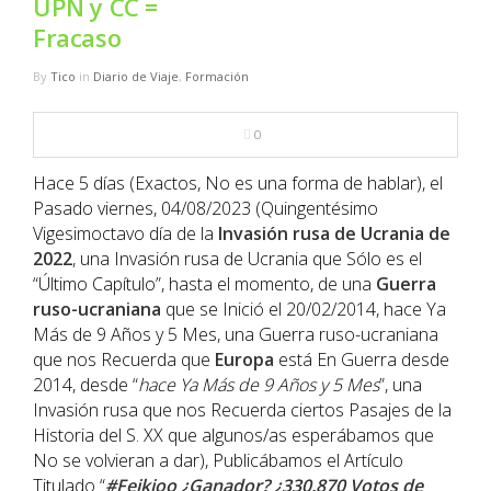
UPN y CC =
NBA
Fracaso
MULTIMEDIA
By
Tico
in
Diario de Viaje
,
Formación
RIO 2016
0
Hace 5 días (Exactos, No es una forma de hablar), el
Pasado viernes, 04/08/2023 (Quingentésimo
Vigesimoctavo día de la
Invasión rusa de Ucrania de
2022
, una Invasión rusa de Ucrania que Sólo es el
“Último Capítulo”, hasta el momento, de una
Guerra
ruso-ucraniana
que se Inició el 20/02/2014, hace Ya
Más de 9 Años y 5 Mes, una Guerra ruso-ucraniana
que nos Recuerda que
Europa
está En Guerra desde
2014, desde “
hace Ya Más de 9 Años y 5 Mes
”, una
Invasión rusa que nos Recuerda ciertos Pasajes de la
Historia del S. XX que algunos/as esperábamos que
No se volvieran a dar), Publicábamos el Artículo
Titulado “
#Feikjoo ¿Ganador? ¿330.870 Votos de