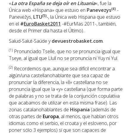
«
La otra España se deja oír en Lituania
«, fue la
Única web «Hispana» que estuvo en
Panevezys
(4)
-
Panevėžys,
LTU
(5)
-, la Única web Hispana que estuvo
en el
#
EuroBasket2011
-#EurMas 2011-, también,
desde el Primer día hasta el Último).
Salud-Salut-Saúde y
devuestrobasket.com
.
(1
)
Pronunciado Tselle, que no se pronuncia igual que
Tseye, al igual que Llull no se pronuncia ni Yuy ni Yul.
(2)
Recordemos que, aunque sea difícil encontrar a
algún/una castellanohablante que sea capaz de
pronunciar la diferencia, la «ll» castellana no se
pronuncia igual que la «y» castellana (que forma parte
de palabras y no se trata de la conjunción copulativa
que acabamos de utilizar en esta misma frase). Las
zonas catalanohablantes de
Hispania
(además de
otras partes de
Europa
, al menos, que hablan otros
idiomas como el serbio, el croata y el esloveno, por
poner sólo 3 ejemplos) sí que son capaces de