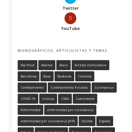
Twitter
YouTube
MONOGRÁFICOS, ARTICULISTAS Y TEMAS
Ala-Pívot
Alarma
Alero
Arresto Domiciliario
Barcelona
Base
Baskonia
Centena
Confinamiento
Confinamiento Forzado
Coronavirus
COVID-19
Crónica
CSKA
Cuarentena
Enfermedad
enfermedad por coronavirus
enfermedad por coronavirus 2019
Escolta
España