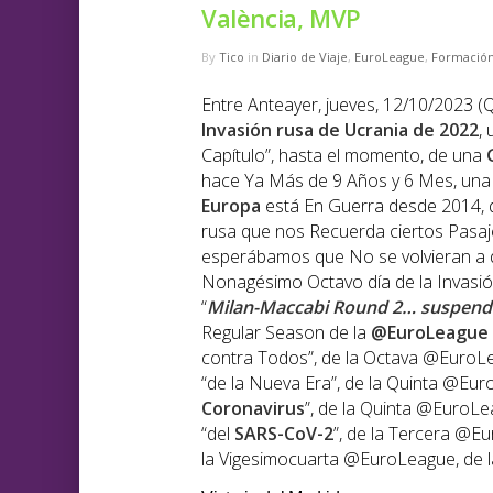
València, MVP
By
Tico
in
Diario de Viaje
,
EuroLeague
,
Formació
Entre Anteayer, jueves, 12/10/2023 
Invasión rusa de Ucrania de 2022
,
Capítulo”, hasta el momento, de una
hace Ya Más de 9 Años y 6 Mes, una
Europa
está En Guerra desde 2014, 
rusa que nos Recuerda ciertos Pasaje
esperábamos que No se volvieran a d
Nonagésimo Octavo día de la Invasión
“
Milan-Maccabi Round 2… suspen
Regular Season de la
@EuroLeague
contra Todos”, de la Octava @EuroL
“de la Nueva Era”, de la Quinta @Eur
Coronavirus
”, de la Quinta @EuroLe
“del
SARS-CoV-2
”, de la Tercera @E
la Vigesimocuarta @EuroLeague, de 