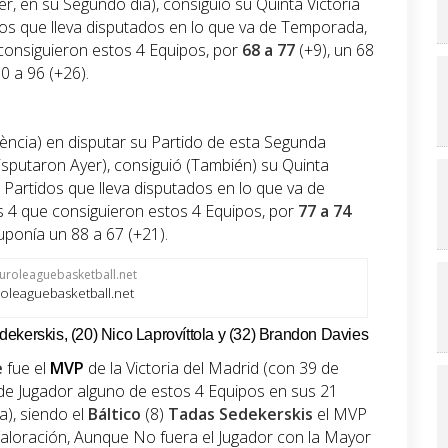
er, en su Segundo día), consiguió su Quinta Victoria
dos que lleva disputados en lo que va de Temporada,
 consiguieron estos 4 Equipos, por
68 a 77
(+9), un 68
0 a 96 (+26).
lència) en disputar su Partido de esta Segunda
isputaron Ayer), consiguió (También) su Quinta
6 Partidos que lleva disputados en lo que va de
as 4 que consiguieron estos 4 Equipos, por
77 a 74
suponía un 88 a 67 (+21).
oleaguebasketball.net
ekerskis, (20) Nico Laprovíttola y (32) Brandon Davies
e
fue el
MVP
de la Victoria del Madrid (con 39 de
de Jugador alguno de estos 4 Equipos en sus 21
), siendo el
Báltico
(8)
Tadas Sedekerskis
el MVP
Valoración, Aunque No fuera el Jugador con la Mayor