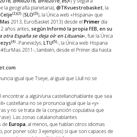
2016, @Rio2016, @rio2016_es)
«) y seguirá
 la geografía planetaria),
@TKvuestrobasket
, la
n
Celje
(1)(2)
(
SLO
(3)
), la Única web «Hispana» que
rMas
2013, EuroBasket 2013) desde el
Primer
día
, 2 años antes,
según Informó la propia
FEB
, en su
a otra España se deja oír en Lituania
«, fue la Única
ezys
(4)
-Panevėžys,
LTU
(5)
-, la Única web Hispana
-#EurMas 2011-, también, desde el Primer día hasta
et.com
.
ncia igual que Tseye, al igual que Llull no se
l encontrar a algún/una castellanohablante que sea
«ll» castellana no se pronuncia igual que la «y»
as y no se trata de la conjunción copulativa que
frase). Las zonas catalanohablantes
s de
Europa
, al menos, que hablan otros idiomas
no, por poner sólo 3 ejemplos) sí que son capaces de