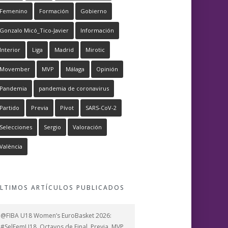
Femenino
Formación
Gobierno
Gonzalo Micó_Tico-Javier
Información
Interior
Liga
Madrid
Mirotic
Movember
MVP
Málaga
Opinión
Pandemia
pandemia de coronavirus
Partido
Previa
Pívot
SARS-CoV-2
Selecciones
Sergio
Valoración
València
LTIMOS ARTÍCULOS PUBLICADOS
@FIBA U18 Women’s EuroBasket 2026:
#SelFemU18, Octavos de Final, Previa, MVP