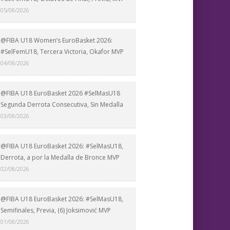
05/08/2026
@FIBA U18 Women’s EuroBasket 2026:
#SelFemU18, Tercera Victoria, Okafor MVP
04/08/2026
@FIBA U18 EuroBasket 2026 #SelMasU18
Segunda Derrota Consecutiva, Sin Medalla
03/08/2026
@FIBA U18 EuroBasket 2026: #SelMasU18,
Derrota, a por la Medalla de Bronce MVP
02/08/2026
@FIBA U18 EuroBasket 2026: #SelMasU18,
Semifinales, Previa, (6) Joksimović MVP
01/08/2026