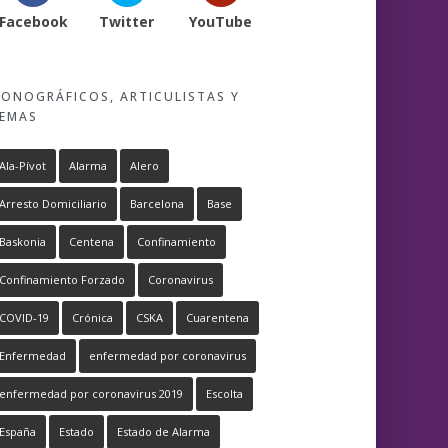
Facebook
Twitter
YouTube
ONOGRÁFICOS, ARTICULISTAS Y
EMAS
Ala-Pívot
Alarma
Alero
Arresto Domiciliario
Barcelona
Base
Baskonia
Centena
Confinamiento
Confinamiento Forzado
Coronavirus
COVID-19
Crónica
CSKA
Cuarentena
Enfermedad
enfermedad por coronavirus
enfermedad por coronavirus 2019
Escolta
España
Estado
Estado de Alarma