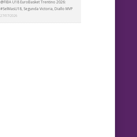
@FIBA U18 EuroBasket Trentino 2026:
#SelMasU18, Segunda Victoria, Diallo MVP
27/07/2026