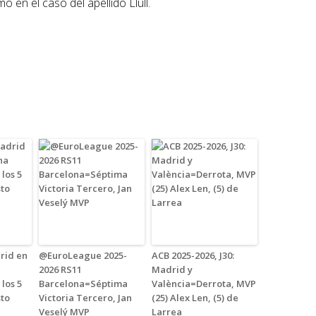
 en el caso del apellido Llull.
rid en
@EuroLeague 2025-
ACB 2025-2026, J30:
2026 RS11
Madrid y
 los 5
Barcelona=Séptima
València=Derrota, MVP
sto
Victoria Tercero, Jan
(25) Alex Len, (5) de
Veselý MVP
Larrea