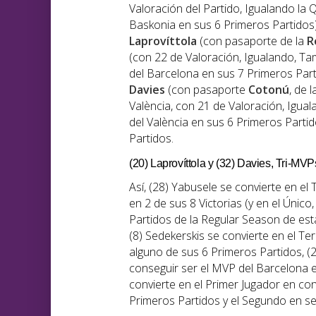
Valoración del Partido, Igualando la
Baskonia en sus 6 Primeros Partidos
Laprovíttola
(con pasaporte de la
R
(con 22 de Valoración, Igualando, Ta
del Barcelona en sus 7 Primeros Part
Davies
(con pasaporte
Cotonú
, de 
València, con 21 de Valoración, Igua
del València en sus 6 Primeros Parti
Partidos.
(20) Laprovíttola y (32) Davies, Tri-MVP
Así, (28) Yabusele se convierte en el
en 2 de sus 8 Victorias (y en el Únic
Partidos de la Regular Season de e
(8) Sedekerskis se convierte en el T
alguno de sus 6 Primeros Partidos, (2
conseguir ser el MVP del Barcelona e
convierte en el Primer Jugador en con
Primeros Partidos y el Segundo en se