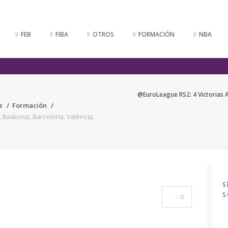
FEB
FIBA
OTROS
FORMACIÓN
NBA
@EuroLeague RS2: 4 Victorias A
e
Formación
 Baskonia, Barcelona, València,
S
S
0