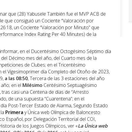
ionar que (28) Yabusele También fue el MVP ACB de
le que consiguió un Cociente “Valoración por
26:18, un Cociente “Valoración por Minuto” que
Performance Index Rating Per 40 Minutes) de la
informar, en el Ducentésimo Octogésimo Séptimo día
a del Décimo mes del año, del Cuarto mes de la
eticiones de Clubes; en el Tricentésimo
en el Vigesimoprimer día Completo del Otoño de 2023,
09,
a las 08:50
, Tercera de las 3 estaciones del año
 año; en el
Milésimo
Centésimo Septuagésimo
”, tras casi una Centena de días de “Arresto
ado, de una supuesta “Cuarentena”; en el
ía Post-Tercer Estado de Alarma, Segundo Estado
 la
Primera
y Única web Olímpica de Baloncesto
o Español, por Delegación Territorial del COI,
istoria de los Juegos Olímpicos, ver «
La Única web