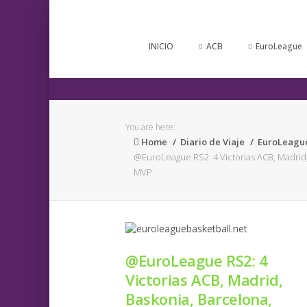
INICIO
ACB
EuroLeague
You are here:
Home
Diario de Viaje
EuroLeagu
@EuroLeague RS2: 4 Victorias ACB, Madrid,
MVP
@EuroLeague RS2: 4
Victorias ACB, Madrid,
Baskonia, Barcelona,