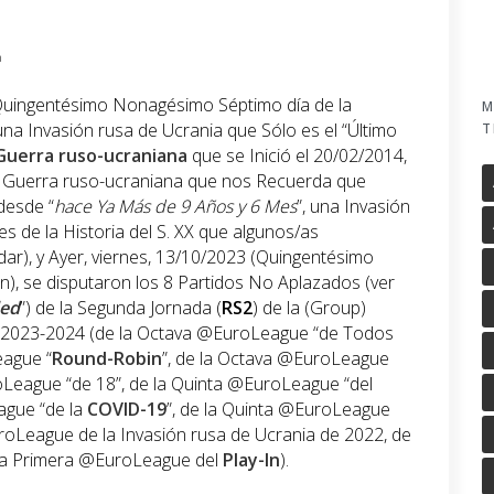
n
(Quingentésimo Nonagésimo Séptimo día de la
M
 una Invasión rusa de Ucrania que Sólo es el “Último
T
Guerra ruso-ucraniana
que se Inició el 20/02/2014,
 Guerra ruso-ucraniana que nos Recuerda que
desde “
hace Ya Más de 9 Años y 6 Mes
”, una Invasión
s de la Historia del S. XX que algunos/as
ar), y Ayer, viernes, 13/10/2023 (Quingentésimo
), se disputaron los 8 Partidos No Aplazados (ver
ded
”) de la Segunda Jornada (
RS2
) de la (Group)
2023-2024 (de la Octava @EuroLeague “de Todos
eague “
Round-Robin
”, de la Octava @EuroLeague
oLeague “de 18”, de la Quinta @EuroLeague “del
ague “de la
COVID-19
”, de la Quinta @EuroLeague
uroLeague de la Invasión rusa de Ucrania de 2022, de
la Primera @EuroLeague del
Play-In
).