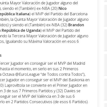
 Quinta Mayor Valoración de Jugador alguno del
), siendo el (También) ex-NBA (20)
Nico
epública Italiana
) el MVP del Partido del Barcelona
mbién, la Quinta Mayor Valoración de Jugador alguno
idos) y siendo el (También) ex-NBA (32)
Brandon
la
República de Uganda
) el MVP del Partido del
lando la Tercera Mayor Valoración de Jugador alguno
dos, Igualando su Máxima Valoración en esos 6
s
 Tercer Jugador en conseguir ser el MVP del Madrid
o, hasta el momento, en serlo en sus 2 Primeros
sta Octava @EuroLeague “de Todos contra Todos”),
ercer Jugador en conseguir ser el MVP del Baskonia en
0) Laprovíttola se convierte en el Primer Jugador en
n 3 de sus 7 Primeros Partidos y (32) Davies se
seguir ser el MVP del València en 3 de sus 6
rlo en 2 Partidos Consecutivos (de esos 6 Partidos).