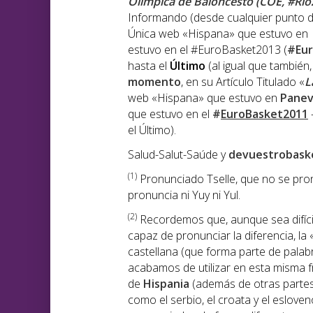
Olímpica de Baloncesto (COE, #Rio
Informando (desde cualquier punto de
Única web «Hispana» que estuvo e
estuvo en el #EuroBasket2013 (
#Eu
hasta el
Último
(al igual que también
momento
, en su Artículo Titulado «
L
web «Hispana» que estuvo en
Panev
que estuvo en el
#
EuroBasket2011
el Último).
Salud-Salut-Saúde y
devuestrobask
(1
)
Pronunciado Tselle, que no se pronu
pronuncia ni Yuy ni Yul.
(2)
Recordemos que, aunque sea difíci
capaz de pronunciar la diferencia, la 
castellana (que forma parte de palabr
acabamos de utilizar en esta misma 
de
Hispania
(además de otras parte
como el serbio, el croata y el eslove