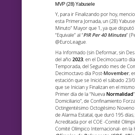
MVP (28) Yabusele
Y, para ir Finalizando por hoy, menc
esta Primera Jornada, un (28) Yabuse
Minuto” Mayor que 1, ya que disputó 
“Equivale” al “
PIR Per 40 Minutes
” (
@EuroLeague.
Ha Informado (sin Deformar, sin Des
del año
202
3
; en el Decimocuarto dí
Temporada, del Segundo mes de Comp
Decimoctavo día Post-
Movember
; 
estación que se Inició el sábado 23/
que se Inician y Finalizan en el mismo
Primer día de la “Nueva
Normalidad
Domiciliario”, de Confinamiento Forz
Octingentésimo Octogésimo Noveno d
de Alarma Estatal, que duró 195 días;
Acreditada por el COE -Comité Olímpic
Comité Olímpico Internacional- en la H