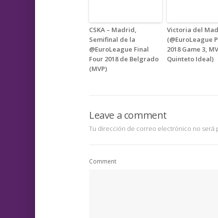
CSKA – Madrid,
Victoria del Ma
Semifinal de la
(@EuroLeague Pl
@EuroLeague Final
2018 Game 3, MV
Four 2018 de Belgrado
Quinteto Ideal)
(MVP)
Leave a comment
Tu dirección de correo electrónico no será 
Comment