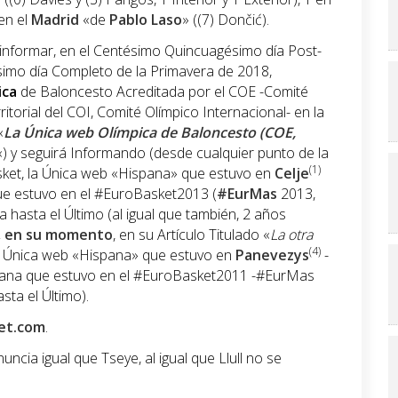
 en el
Madrid
«de
Pablo Laso
» ((7) Dončić).
informar, en el Centésimo Quincuagésimo día Post-
imo día Completo de la Primavera de 2018,
ica
de Baloncesto Acreditada por el COE -Comité
itorial del COI, Comité Olímpico Internacional- en la
«
La Única web Olímpica de Baloncesto (COE,
«) y seguirá Informando (desde cualquier punto de la
(1)
sket, la Única web «Hispana» que estuvo en
Celje
ue estuvo en el #EuroBasket2013 (
#EurMas
2013,
a hasta el Último (al igual que también, 2 años
B, en su momento
, en su Artículo Titulado «
La otra
(4)
la Única web «Hispana» que estuvo en
Panevezys
-
spana que estuvo en el #EuroBasket2011 -#EurMas
sta el Último).
et.com
.
ncia igual que Tseye, al igual que Llull no se