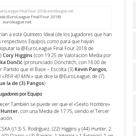
ade (EuroLeague Final Four 2018)
euroleague.net
an a este Quinteto Ideal (de los Jugadores que han
us respectivos Equipos como para que hayan
disputar la @EuroLeague Final Four 2018 de
2)
Cory Higgins
(con 19.25 de Valoración Media por
ka Dončić
(pronunciado Dónchitch, con 16.00 de
 Partido que el Base – Escolta (3)
Kevin Pangos
,
 «
PER 40 MIN.
» que dice la @EuroLeague, de (7)
ue la de (3) Pangos
).
 Jugadores por Equipo
recer También se puede ver que el «Sexto Hombre»
 Hunter
, con una Media de 17.75, siendo el Tercer
ación.
SKA ((13) S. Rodríguez, (22) Higgins y (44) Hunter, 2
s ((0) Davies y (3) Pangos, 1 Interior y 1 Exterior), 1 en