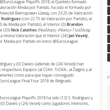
s @EuroLeague Playoffs 2018, el Quinteto formado
aloración Media por Partido, ha sido el formado por
Алексей Викторович Швед, con 23.25 de Valoración
o
Rodríguez
(con 22.75 de Valoración por Partido), el
 de Media por Partido), el Interior (0)
Brandon
se (33)
Nick Calathes
(Νικόλαος «Νίκος» Γουίλλιαμ
la misma Valoración que el Interior (24)
Jan Veselý
,
yor Media por Partido en estos @EuroLeague
dríguez y (0) Davies (además de (24) Veselý) han
respectivos Equipos (al CSKA -TsSKA-, al Žalgiris y al
vamente) como para que hayan conseguido
Ú
@EuroLeague Final Four 2018 de Belgrado.
uroLeague Playoffs 2018 ha sido (13) S. Rodríguez y
(0) Davies y (24) Veselý como Jugadores Interiores,