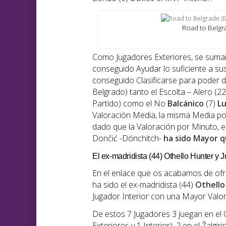
Road to Belgr
Como Jugadores Exteriores, se sumarí
conseguido Ayudar lo suficiente a s
conseguido Clasificarse para poder 
Belgrado) tanto el Escolta – Alero (2
Partido) como el No
Balcánico
(7)
Lu
Valoración Media, la misma Media por
dado que la Valoración por Minuto, el
Dončić -Dónchitch-
ha sido Mayor q
El ex-madridista (44) Othello Hunter y
En el enlace que os acabamos de of
ha sido el ex-madridista (44)
Othello
Jugador Interior con una Mayor Valor
De estos 7 Jugadores 3 juegan en el C
Exteriores y 1 Interior), 2 en el Žalgiri