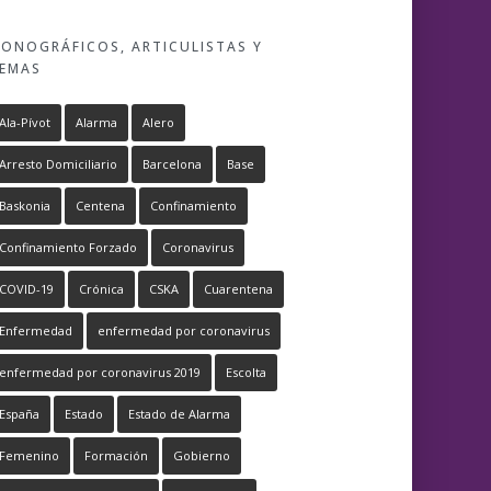
ONOGRÁFICOS, ARTICULISTAS Y
EMAS
Ala-Pívot
Alarma
Alero
Arresto Domiciliario
Barcelona
Base
Baskonia
Centena
Confinamiento
Confinamiento Forzado
Coronavirus
COVID-19
Crónica
CSKA
Cuarentena
Enfermedad
enfermedad por coronavirus
enfermedad por coronavirus 2019
Escolta
España
Estado
Estado de Alarma
Femenino
Formación
Gobierno