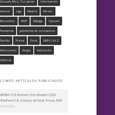
Gonzalo Micó_Tico-Javier
Información
Interior
Liga
Madrid
Mirotic
Movember
MVP
Málaga
Opinión
Pandemia
pandemia de coronavirus
Partido
Previa
Pívot
SARS-CoV-2
Selecciones
Sergio
Valoración
València
LTIMOS ARTÍCULOS PUBLICADOS
@FIBA U18 Women’s EuroBasket 2026:
#SelFemU18, Octavos de Final, Previa, MVP
05/08/2026