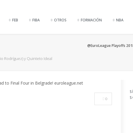
FEB
FIBA
OTROS
FORMACIÓN
NBA
@EuroLeague Playoffs 2018:
io Rodríguez) y Quinteto Ideal
S
S
0