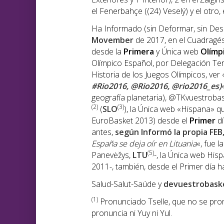
el Fenerbahçe ((24) Veselý) y el otro,
Ha Informado (sin Deformar, sin Des
Movember
de 2017, en el Cuadragés
desde la
Primera
y Única web
Olímp
Olímpico Español, por Delegación Terr
Historia de los Juegos Olímpicos, ver 
#Rio2016, @Rio2016, @rio2016_es)
geografía planetaria), @TKvuestroba
(2)
(3)
(
SLO
), la Única web «Hispana» q
EuroBasket 2013) desde el
Primer
dí
antes,
según Informó la propia FE
España se deja oír en Lituania
«, fue 
(5)
Panevėžys,
LTU
-, la Única web Hi
2011-, también, desde el Primer día ha
Salud-Salut-Saúde y
devuestrobask
(1
)
Pronunciado Tselle, que no se pronu
pronuncia ni Yuy ni Yul.