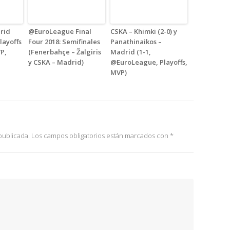
drid
@EuroLeague Final
CSKA – Khimki (2-0) y
ayoffs
Four 2018: Semifinales
Panathinaikos –
P,
(Fenerbahçe – Žalgiris
Madrid (1-1,
y CSKA – Madrid)
@EuroLeague, Playoffs,
MVP)
publicada.
Los campos obligatorios están marcados con
*