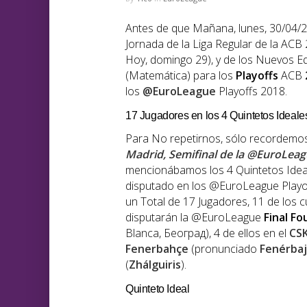
Antes de que Mañana, lunes, 30/04/2
Jornada de la Liga Regular de la ACB
Hoy, domingo 29), y de los Nuevos E
(Matemática) para los
Playoffs
ACB
los
@EuroLeague
Playoffs 2018.
17 Jugadores en los 4 Quintetos Ideales
Para No repetirnos, sólo recordemos 
Madrid, Semifinal de la @EuroLeag
mencionábamos los 4 Quintetos Idea
disputado en los @EuroLeague Playof
un Total de 17 Jugadores, 11 de los 
disputarán la @EuroLeague
Final
Fo
Blanca, Беoград), 4 de ellos en el
CS
Fenerbahçe
(pronunciado
Fenérba
(
Zhálguiris
).
Quinteto Ideal