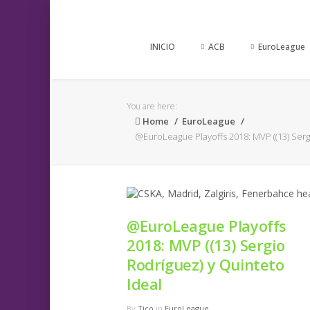
INICIO
ACB
EuroLeague
You are here:
Home
EuroLeague
@EuroLeague Playoffs 2018: MVP ((13) Serg
@EuroLeague Playoffs
2018: MVP ((13) Sergio
Rodríguez) y Quinteto
Ideal
By
Tico
in
EuroLeague