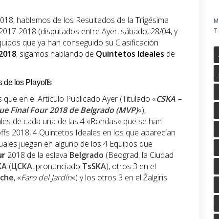
018, hablemos de los Resultados de la Trigésima
M
 2017-2018 (disputados entre Ayer, sábado, 28/04, y
T
quipos que ya han conseguido su Clasificación
2018
, sigamos hablando de
Quintetos
Ideales
de
 de los Playoffs
que en el Artículo Publicado Ayer (Titulado «
CSKA –
ue Final Four 2018 de Belgrado (MVP)
«),
les de cada una de las 4 «Rondas» que se han
fs 2018, 4 Quintetos Ideales en los que aparecían
cuales juegan en alguno de los 4 Equipos que
ur
2018 de la eslava
Belgrado
(Beograd, la Ciudad
KA
(
ЦСКА
, pronunciado
TsSKA
), otros 3 en el
jche
, «
Faro del Jardín
«) y los otros 3 en el Žalgiris