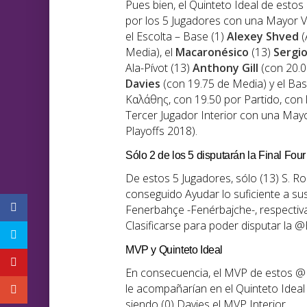
Pues bien, el Quinteto Ideal de esto
por los 5 Jugadores con una Mayor V
el Escolta – Base (1)
Alexey Shved
(
Media), el
Macaronésico
(13)
Sergi
Ala-Pívot (13)
Anthony Gill
(con 20.00
Davies
(con 19.75 de Media) y el Ba
Καλάθης, con 19.50 por Partido, con 
Tercer Jugador Interior con una Ma
Playoffs 2018).
Sólo 2 de los 5 disputarán la Final Four
De estos 5 Jugadores, sólo (13) S. Ro
conseguido Ayudar lo suficiente a sus 
Fenerbahçe -Fenérbajche-, respecti
Clasificarse para poder disputar la 
MVP y Quinteto Ideal
En consecuencia, el MVP de estos @E
le acompañarían en el Quinteto Ideal 
siendo (0) Davies el MVP Interior.