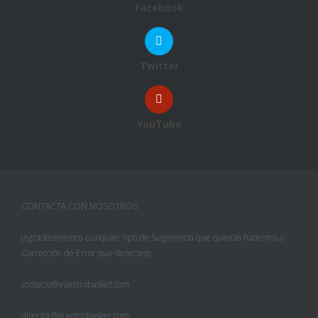
Facebook
Twitter
YouTube
CONTACTA CON NOSOTROS
(Agradeceremos cualquier tipo de Sugerencia que quieras hacernos o
Corrección de Error que detectes):
contacto@vuestrobasket.com
director@vuestrobasket.com