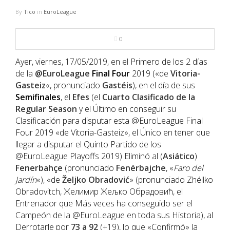
NBA
By
Tico
in
EuroLeague
MULTIMEDIA
0
RIO 2016
Ayer, viernes, 17/05/2019, en el Primero de los 2 días
de la
@EuroLeague
Final
Four
2019 («de
Vitoria-
Gasteiz
«, pronunciado
Gastéis
), en el día de sus
Semifinales
, el
Efes
(el
Cuarto Clasificado de la
Regular Season
y el Último en conseguir su
Clasificación para disputar esta @EuroLeague Final
Four 2019 «de Vitoria-Gasteiz», el Único en tener que
llegar a disputar el Quinto Partido de los
@EuroLeague Playoffs 2019) Eliminó al (
Asiático
)
Fenerbahçe
(pronunciado
Fenérbajche
, «
Faro del
Jardín
«), «de
Željko Obradović
» (pronunciado Zhéllko
Obradovitch, Желимир Жељко Обрадовић, el
Entrenador que Más veces ha conseguido ser el
Campeón de la @EuroLeague en toda sus Historia), al
Derrotarle por
73 a 92
(+19), lo que «Confirmó» la