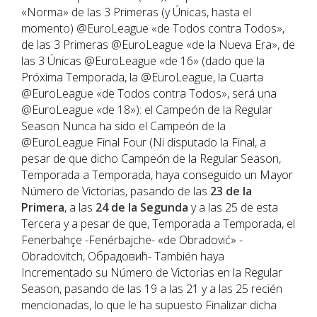
«Norma» de las 3 Primeras (y Únicas, hasta el
momento) @EuroLeague «de Todos contra Todos»,
de las 3 Primeras @EuroLeague «de la Nueva Era», de
las 3 Únicas @EuroLeague «de 16» (dado que la
Próxima Temporada, la @EuroLeague, la Cuarta
@EuroLeague «de Todos contra Todos», será una
@EuroLeague «de 18»): el Campeón de la Regular
Season Nunca ha sido el Campeón de la
@EuroLeague Final Four (Ni disputado la Final, a
pesar de que dicho Campeón de la Regular Season,
Temporada a Temporada, haya conseguido un Mayor
Número de Victorias, pasando de las
23 de la
Primera
, a las
24 de la
Segunda
y a las 25 de esta
Tercera y a pesar de que, Temporada a Temporada, el
Fenerbahçe -Fenérbajche- «de Obradović» -
Obradovitch, Обрадовић- También haya
Incrementado su Número de Victorias en la Regular
Season, pasando de las 19 a las 21 y a las 25 recién
mencionadas, lo que le ha supuesto Finalizar dicha