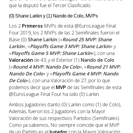
que la disputó fue el Tercer Clasificado.
(0) Shane Larkin y (1) Nando de Colo, MVPs
Los 2
Primeros
MVPs de esta @EuroLeague Final
Four 2019, los 2 MVPs de las 2 Semifinales fueron el
Base (0)
Shane Larkin
(«
Round 25 MVP: Shane
Larkin
«, «
Playoffs Game 3 MVP: Shane Larkin
» y
«
Playoffs Game 5 MVP: Shane Larkin
«), con una
Valoración
de 43, y el Exterior (1)
Nando de Colo
(«
Round 4 MVP: Nando De Colo
«, «
Round 21 MVP:
Nando De Colo
» y «
Playoffs Game 4 MVP: Nando
De Colo
«), con una Valoración de 27, por lo que
podemos decir que el
MVP
de las Semifinales de esta
@EuroLeague Final Four ha sido (0) Larkin.
Ambos Jugadores (tanto (0) Larkin como (1) de Colo),
Además, fueron los 2 Jugadores con la Mayor
Valoración de sus respectivos Partidos (Semifinales).
Como ya sabemos, No siempre coincide que el MVP
de un Partido es el
Jugador
con la Mayor Valoración