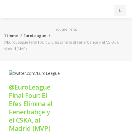
INICIO
You are here:
Home
EuroLeague
ACB
@EuroLeague Final Four: El Efes Elimina al Fenerbahçe y el CSKA, al
Madrid (MVP)
EuroLeague
FEB
@EuroLeague
FIBA
Final Four: El
Efes Elimina al
OTROS
Fenerbahçe y
el CSKA, al
FORMACIÓN
Madrid (MVP)