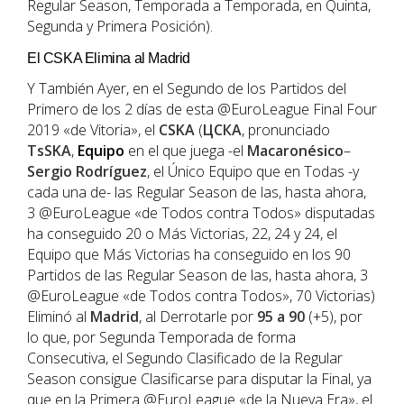
Regular Season, Temporada a Temporada, en Quinta,
Segunda y Primera Posición).
El CSKA Elimina al Madrid
Y También Ayer, en el Segundo de los Partidos del
Primero de los 2 días de esta @EuroLeague Final Four
2019 «de Vitoria», el
CSKA
(
ЦСКА
, pronunciado
TsSKA
,
Equipo
en el que juega -el
Macaronésico
–
Sergio Rodríguez
, el Único Equipo que en Todas -y
cada una de- las Regular Season de las, hasta ahora,
3 @EuroLeague «de Todos contra Todos» disputadas
ha conseguido 20 o Más Victorias, 22, 24 y 24, el
Equipo que Más Victorias ha conseguido en los 90
Partidos de las Regular Season de las, hasta ahora, 3
@EuroLeague «de Todos contra Todos», 70 Victorias)
Eliminó al
Madrid
, al Derrotarle por
95 a 90
(+5), por
lo que, por Segunda Temporada de forma
Consecutiva, el Segundo Clasificado de la Regular
Season consigue Clasificarse para disputar la Final, ya
que en la Primera @EuroLeague «de la Nueva Era», el