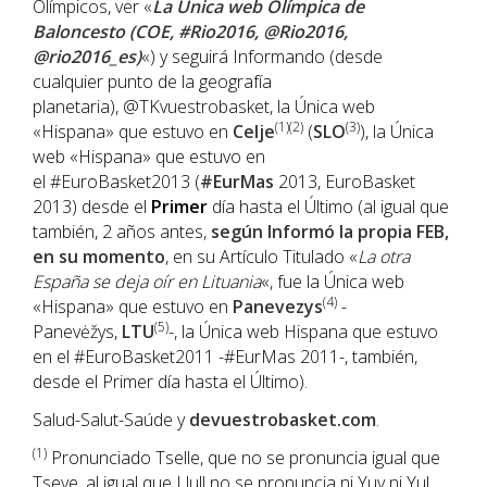
Olímpicos, ver «
La Única web Olímpica de
Baloncesto (COE, #Rio2016, @Rio2016,
@rio2016_es)
«) y seguirá Informando (desde
cualquier punto de la geografía
planetaria), @TKvuestrobasket, la Única web
(1)(2)
(3)
«Hispana» que estuvo en
Celje
(
SLO
), la Única
web «Hispana» que estuvo en
el #EuroBasket2013 (
#EurMas
2013, EuroBasket
2013) desde el
Primer
día hasta el Último (al igual que
también, 2 años antes,
según Informó la propia FEB,
en su momento
, en su Artículo Titulado «
La otra
España se deja oír en Lituania
«, fue la Única web
(4)
«Hispana» que estuvo en
Panevezys
-
(5)
Panevėžys,
LTU
-, la Única web Hispana que estuvo
en el #EuroBasket2011 -#EurMas 2011-, también,
desde el Primer día hasta el Último).
Salud-Salut-Saúde y
devuestrobasket.com
.
(1
)
Pronunciado Tselle, que no se pronuncia igual que
Tseye, al igual que Llull no se pronuncia ni Yuy ni Yul.