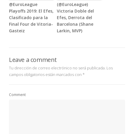
@EuroLeague
(@EuroLeague)
Playoffs 2019: El Efes,
Victoria Doble del
Clasificado para la
Efes, Derrota del
Final Four de Vitoria-
Barcelona (Shane
Gasteiz
Larkin, MVP)
Leave a comment
Tu dirección de correo electrónico no será publicada.
Los
campos obligatorios están marcados con
*
Comment