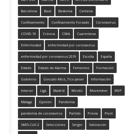
Barcelona
Base
Baskonia
Centena
Confinamiento
Confinamiento Forzado
Coronavirus
COVID-19
Crónica
CSKA
Cuarentena
Enfermedad
enfermedad por coronavirus
enfermedad por coronavirus 2019
Escolta
España
Estado
Estado de Alarma
Femenino
Formación
Gobierno
Gonzalo Micó_Tico-Javier
Información
Interior
Liga
Madrid
Mirotic
Movember
MVP
Málaga
Opinión
Pandemia
pandemia de coronavirus
Partido
Previa
Pívot
SARS-CoV-2
Selecciones
Sergio
Valoración