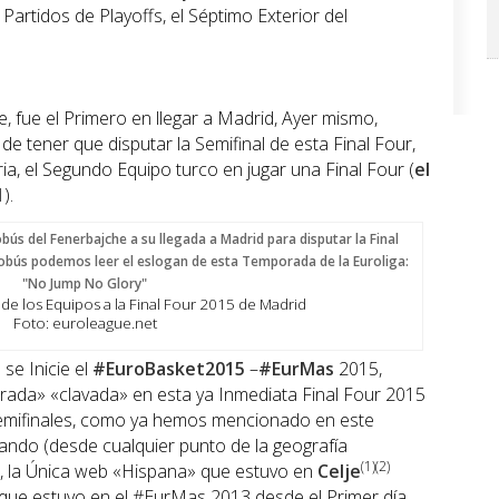
 Partidos de Playoffs, el Séptimo Exterior del
, fue el Primero en llegar a Madrid, Ayer mismo,
de tener que disputar la Semifinal de esta Final Four,
ria, el Segundo Equipo turco en jugar una Final Four (
el
1
).
de los Equipos a la Final Four 2015 de Madrid
Foto: euroleague.net
se Inicie el
#EuroBasket2015
–
#EurMas
2015,
irada» «clavada» en esta ya Inmediata Final Four 2015
 Semifinales, como ya hemos mencionado en este
mando (desde cualquier punto de la geografía
(1)(2)
, la Única web «Hispana» que estuvo en
Celje
 que estuvo en el #EurMas 2013 desde el Primer día