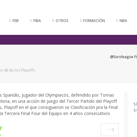
FEB
FIBA
OTROS
FORMACIÓN
NBA
@Euroleague Fin
 48 de los Playoffs
S
S
r
0
8