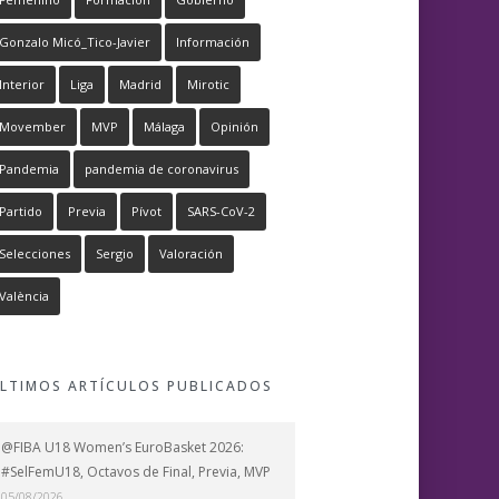
Gonzalo Micó_Tico-Javier
Información
Interior
Liga
Madrid
Mirotic
Movember
MVP
Málaga
Opinión
Pandemia
pandemia de coronavirus
Partido
Previa
Pívot
SARS-CoV-2
Selecciones
Sergio
Valoración
València
LTIMOS ARTÍCULOS PUBLICADOS
@FIBA U18 Women’s EuroBasket 2026:
#SelFemU18, Octavos de Final, Previa, MVP
05/08/2026