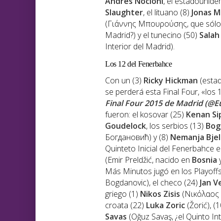
Andres Nocioni
, el estadounid
Slaughter
, el lituano (8)
Jonas M
(Γιάννης Μπουρούσης, que sólo ju
Madrid?) y el tunecino (50)
Salah
Interior del Madrid).
Los 12 del Fenerbahce
Con un (3)
Ricky Hickman
(esta
se perderá esta Final Four, «los
Final Four 2015 de Madrid (@E
fueron: el kosovar (25)
Kenan Si
Goudelock
, los serbios (13)
Bog
Богдановић) y (8)
Nemanja Bjel
Quinteto Inicial del Fenerbahce en
(Emir Preldžić, nacido en
Bosnia
y
Más Minutos jugó en los Playoffs
Bogdanovic), el checo (24)
Jan V
griego (1)
Nikos Zisis
(Νικόλαος «
croata (22)
Luka Zoric
(Žorić), (
Savas
(Oğuz Savaş, ¿el Quinto In