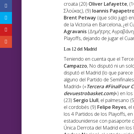
croata (20)
Oliver Lafayette
, (
Σλούκας), (9)
Ioannis Papapetr
Brent Petway
(que sólo jugó en 
de la Victoria en Barcelona, ¿el C
Agravanis
(Δημήτρης Αγραβάνης, 
Playoffs, dejando de jugar el Cuar
Los 12 del Madrid
Teniendo en cuenta que el Tercer
Campazzo
, No disputó ni un so
disputó el Madrid (lo que parec
alguno del Partido de Semifinales 
Madrid» («
Tercera #FinalFour C
devuestrobasket.com)
«) en los
(23)
Sergio Llull
, el palmesano (
el cordobés (9)
Felipe Reyes
, e
los 4 Partidos de los Playoffs, en 
estadounidense con pasaporte 
Única Derrota del Madrid en los Pl