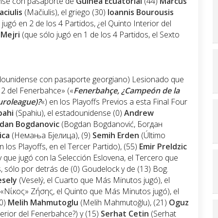
ense con pasaporte de
Guinea Ecuatorial
(44)
Marcus
aciulis
(Mačiulis), el griego (30)
Ioannis Bourousis
gó en 2 de los 4 Partidos, ¿el Quinto Interior del
 Mejri
(que sólo jugó en 1 de los 4 Partidos, el Sexto
dounidense con pasaporte georgiano) Lesionado que
 12 del Fenerbahce» («
Fenerbahçe, ¿Campeón de la
uroleague)?
«) en los Playoffs Previos a esta Final Four
pahi
(Spahiu), el estadounidense (0)
Andrew
dan Bogdanovic
(Bogdan Bogdanović, Богдан
ica
(Немања Бјелица), (9)
Semih Erden
(Último
 los Playoffs, en el Tercer Partido), (55)
Emir Preldzic
 que jugó con la Selección Eslovena, el Tercero que
, sólo por detrás de (0) Goudelock y de (13) Bog.
esely
(Veselý, el Cuarto que Más Minutos jugó), el
Νίκος» Ζήσης, el Quinto que Más Minutos jugó), el
10)
Melih Mahmutoglu
(Melih Mahmutoğlu), (21)
Oguz
terior del Fenerbahce?) y (15)
Serhat Cetin
(Serhat