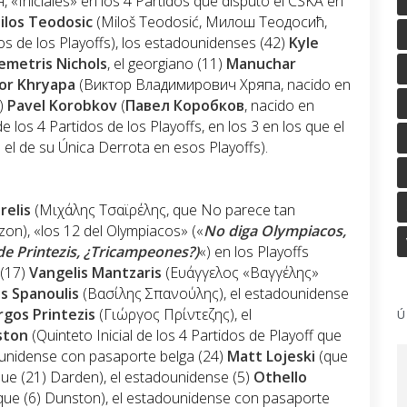
«Iniciales» en los 4 Partidos que disputó el CSKA en
ilos Teodosic
(Miloš Teodosić, Милош Теодосић,
dos de los Playoffs), los estadounidenses (42)
Kyle
emetris Nichols
, el georgiano (11)
Manuchar
tor Khryapa
(Виктор Владимирович Хряпа, nacido en
2)
Pavel Korobkov
(
Павел Коробков
, nacido en
de los 4 Partidos de los Playoffs, en los 3 en los que el
 el de su Única Derrota en esos Playoffs).
relis
(Μιχάλης Τσαϊρέλης, que No parece tan
zon), «los 12 del Olympiacos» («
No diga Olympiacos,
de Printezis, ¿Tricampeones?)
«) en los Playoffs
 (17)
Vangelis Mantzaris
(Ευάγγελος «Βαγγέλης»
is Spanoulis
(Βασίλης Σπανούλης), el estadounidense
rgos Printezis
(Γιώργος Πρίντεζης), el
Ú
ston
(Quinteto Inicial de los 4 Partidos de Playoff que
dounidense con pasaporte belga (24)
Matt Lojeski
(que
ue (21) Darden), el estadounidense (5)
Othello
ue (6) Dunston), el estadounidense con pasaporte