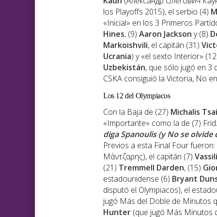
Kaun
(Александр Олегович Каун, 
los Playoffs 2015), el serbio (4)
M
«Inicial» en los 3 Primeros Parti
Hines
, (9)
Aaron Jackson
y (8)
D
Markoishvili
, el capitán (31)
Vic
Ucrania
) y «el sexto Interior» (1
Uzbekistán
, que sólo jugó en 3 
CSKA consiguió la Victoria, No en
Los 12 del Olympiacos
Con la Baja de (27)
Michalis Tsai
«Importante» como la de (7) Frid
diga Spanoulis (y No se olvide 
Previos a esta Final Four fueron:
Μάντζαρης), el capitán (7)
Vassil
(21)
Tremmell Darden
, (15)
Gio
estadounidense (6)
Bryant Dun
disputó el Olympiacos), el esta
jugó Más del Doble de Minutos q
Hunter
(que jugó Más Minutos q