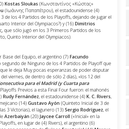
10)
Kostas Sloukas
(Κωνσταντίνος «Κώστας»
ou
(Ιωάννης Παπαπέτρου), el estadounidense (4)
3 de los 4 Partidos de los Playoffs, dejando de jugar el
uarto Interior del Olympiacos?) y (16)
Dimitrios
que sólo jugó en los 3 Primeros Partidos de los
to, Quinto Interior del Olympiacos).
 Base del Equipo, el argentino (7)
Facundo
lo segundo de Ninguno de los 4 Partidos de Playoff que
e que le deja Muy pocas esperanzas de poder disputar
del viernes, de dentro de sólo 2 días), «los 12 del
onsecutiva para el Madrid (y Cuarta para
 Playoffs Previos a esta Final Four fueron: el mahonés
5)
Rudy Fernández
, el estadounidense (4)
K. C. Rivers
,
l mejicano (14)
Gustavo Ayón
(Quinteto Inicial de 3 de
las 3 Victorias), el lagunero (13)
Sergio Rodríguez
, el
de
Azerbaiyán
(20)
Jaycee Carroll
(«Inicial» en la
ayoffs, en lugar de (4) Rivers), el argentino (6)