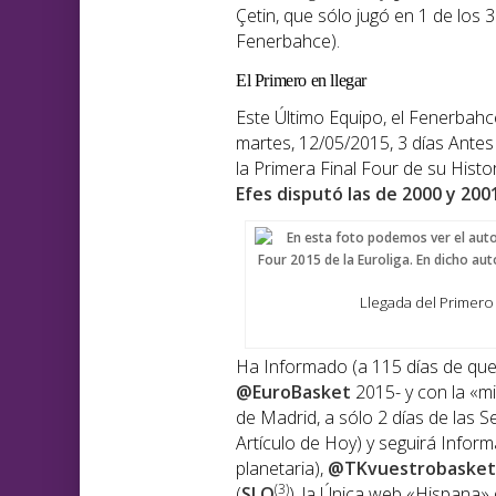
Çetin, que sólo jugó en 1 de los 3
Fenerbahce).
El Primero en llegar
Este Último Equipo, el Fenerbahce
martes, 12/05/2015, 3 días Antes 
la Primera Final Four de su Histo
Efes disputó las de 2000 y 200
Llegada del Primero 
Ha Informado (a 115 días de que 
@EuroBasket
2015- y con la «m
de Madrid, a sólo 2 días de las
Artículo de Hoy) y seguirá Infor
planetaria),
@TKvuestrobasket
(3)
(
SLO
), la Única web «Hispana»