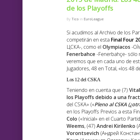
de los Playoffs
By
Tico
in
EuroLeague
Si acudimos al Archivo de los Pa
competirán en esta
Final Four
2
ЦСКА-, como el
Olympiacos
-Ολυ
Fenerbahce
-Fenerbahçe- sólo n
veremos que en cada uno de esto
Jugadores, 48 en Total, «los 48 d
Los 12 del CSKA
Teniendo en cuenta que (7)
Vita
los Playoffs debido a una fra
del CSKA» («
Pleno al CSKA (¿ot
en los Playoffs Previos a esta Fi
Colo
(«Inicial» en el Cuarto Part
Weems
, (47)
Andrei Kirilenko
(
Vorontsevich
(Андрей Констан