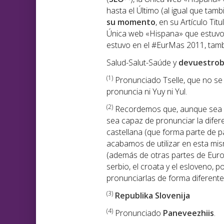
hasta el Último (al igual que tam
su momento
, en su Artículo Tit
Única web «Hispana» que estuv
estuvo en el #EurMas 2011, tambi
Salud-Salut-Saúde y
devuestrob
(1)
Pronunciado Tselle, que no se p
pronuncia ni Yuy ni Yul.
(2)
Recordemos que, aunque sea di
sea capaz de pronunciar la diferen
castellana (que forma parte de pa
acabamos de utilizar en esta mi
(además de otras partes de Euro
serbio, el croata y el esloveno, 
pronunciarlas de forma diferente,
(3)
Republika Slovenija
(4)
Pronunciado
Paneveezhiis
.