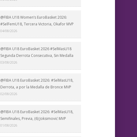
@FIBA U18 Women’s EuroBasket 2026:
#SelFemU18, Tercera Victoria, Okafor MVP
04/08/2026
@FIBA U18 EuroBasket 2026 #SelMasU18
Segunda Derrota Consecutiva, Sin Medalla
03/08/2026
@FIBA U18 EuroBasket 2026: #SelMasU18,
Derrota, a por la Medalla de Bronce MVP
02/08/2026
@FIBA U18 EuroBasket 2026: #SelMasU18,
Semifinales, Previa, (6) Joksimović MVP
01/08/2026