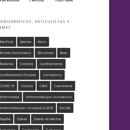
ONOGRÁFICOS, ARTICULISTAS Y
EMAS
Ala-Pívot
Alarma
Alero
Arresto Domiciliario
Barcelona
Base
Baskonia
Centena
Confinamiento
Confinamiento Forzado
Coronavirus
COVID-19
Crónica
CSKA
Cuarentena
Enfermedad
enfermedad por coronavirus
enfermedad por coronavirus 2019
Escolta
España
Estado
Estado de Alarma
Femenino
Formación
Gobierno