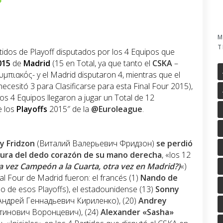
M
T
rtidos de Playoff disputados por los 4 Equipos que
015
de
Madrid
(15 en Total, ya que tanto el
CSKA
–
μπιακός- y el Madrid disputaron 4, mientras que el
ecesitó 3 para Clasificarse para esta Final Four 2015),
s 4 Equipos llegaron a jugar un Total de 12
e los
Playoffs
2015″ de la
@Euroleague
.
ly Fridzon
(Виталий Валерьевич Фридзон)
se perdió
ctura del dedo corazón de su mano derecha
, «los 12
ra vez Campeón a la Cuarta, otra vez en Madrid?)
«)
nal Four de Madrid fueron: el francés (1)
Nando de
ido de esos Playoffs), el estadounidense (13)
Sonny
Андрей Геннадьевич Кириленко), (20)
Andrey
тинович Воронцевич), (24)
Alexander «Sasha»