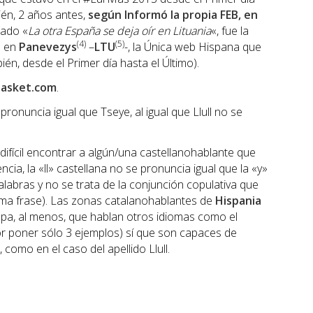
bién, 2 años antes,
según Informó la propia FEB, en
ulado «
La otra España se deja oír en Lituania
«, fue la
(4)
(5)
o en
Panevezys
–
LTU
-, la Única web Hispana que
én, desde el Primer día hasta el Último).
asket.com
.
ronuncia igual que Tseye, al igual que Llull no se
fícil encontrar a algún/una castellanohablante que
cia, la «ll» castellana no se pronuncia igual que la «y»
labras y no se trata de la conjunción copulativa que
sma frase). Las zonas catalanohablantes de
Hispania
pa, al menos, que hablan otros idiomas como el
por poner sólo 3 ejemplos) sí que son capaces de
 como en el caso del apellido Llull.