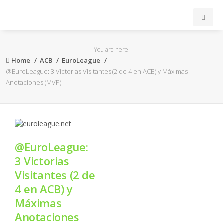
INICIO
You are here:
Home
ACB
EuroLeague
ACB
@EuroLeague: 3 Victorias Visitantes (2 de 4 en ACB) y Máximas
Anotaciones (MVP)
EuroLeague
FEB
@EuroLeague:
FIBA
3 Victorias
Visitantes (2 de
OTROS
4 en ACB) y
Máximas
FORMACIÓN
Anotaciones