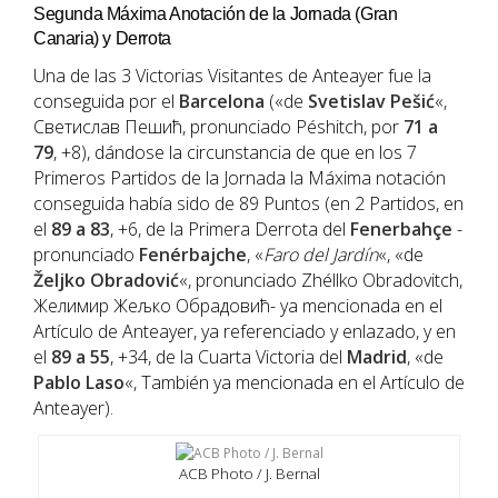
Segunda Máxima Anotación de la Jornada (Gran
Canaria) y Derrota
Una de las 3 Victorias Visitantes de Anteayer fue la
conseguida por el
Barcelona
(«de
Svetislav Pešić
«,
Светислав Пешић, pronunciado Péshitch, por
71 a
79
, +8), dándose la circunstancia de que en los 7
Primeros Partidos de la Jornada la Máxima notación
conseguida había sido de 89 Puntos (en 2 Partidos, en
el
89 a 83
, +6, de la Primera Derrota del
Fenerbahçe
-
pronunciado
Fenérbajche
, «
Faro del Jardín
«, «de
Željko Obradović
«, pronunciado Zhéllko Obradovitch,
Желимир Жељко Обрадовић- ya mencionada en el
Artículo de Anteayer, ya referenciado y enlazado, y en
el
89 a 55
, +34, de la Cuarta Victoria del
Madrid
, «de
Pablo Laso
«, También ya mencionada en el Artículo de
Anteayer).
ACB Photo / J. Bernal