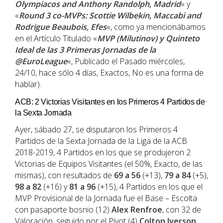
Olympiacos and Anthony Randolph, Madrid
» y
«
Round 3 co-MVPs: Scottie Wilbekin, Maccabi and
Rodrigue Beaubois, Efes
«, como ya mencionábamos
en el Artículo Titulado «
MVP (Milutinov) y Quinteto
Ideal de las 3 Primeras Jornadas de la
@EuroLeague
«, Publicado el Pasado miércoles,
24/10, hace sólo 4 días, Exactos, No es una forma de
hablar).
ACB: 2 Victorias Visitantes en los Primeros 4 Partidos de
la Sexta Jornada
Ayer, sábado 27, se disputaron los Primeros 4
Partidos de la Sexta Jornada de la Liga de la ACB
2018-2019, 4 Partidos en los que se produjeron 2
Victorias de Equipos Visitantes (el 50%, Exacto, de las
mismas), con resultados de
69 a 56
(+13),
79 a 84
(+5),
98 a 82
(+16) y
81 a 96
(+15), 4 Partidos en los que el
MVP Provisional de la Jornada fue el Base – Escolta
con pasaporte bosnio (12)
Alex Renfroe
, con 32 de
Valoración, seguido por el Pívot (4)
Colton Iverson