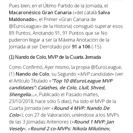
Pues bien, en el Último Partido de la Jornada, el
Macaronésico
Gran Canaria
(«del català
Salva
Maldonado
«, el Primer «Gran Canaria de
@EuroLeague» de la Historia) consiguió superar esos
89 Puntos, Anotando 91, 91 Puntos que se No
pudieron llegar a ser la Máxima Anotación de la
Jornada al ser Derrotado por
91 a 106
(-15).
(1) Nando de Colo, MVP de la Cuarta Jornada
Como Confirmó, Ayer mismo, la propia @EuroLeague,
(1)
Nando de Colo
, su Segundo «
MVP candidate
» (ver
el Artículo Titulado «
“Top 10 @EuroLeague MVP
candidates”: Calathes, de Colo, Llull, Shved,
Shengelia…
«, Publicado el Pasado martes,
23/10/2018, hace sólo 5 días), ha sido el MVP de la
Cuarta Jornada (ver «
Round 4 MVP: Nando De
Colo
«), con 27 de Valoración, uniéndose a los MVPs
de las 3 Jornadas Anteriores («
Round 1 MVP: Jan
Vesely
«, «
Round 2 co-MVPs: Nikola Milutinov,