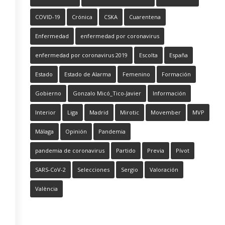
COVID-19
Crónica
CSKA
Cuarentena
Enfermedad
enfermedad por coronavirus
enfermedad por coronavirus 2019
Escolta
España
Estado
Estado de Alarma
Femenino
Formación
Gobierno
Gonzalo Micó_Tico-Javier
Información
Interior
Liga
Madrid
Mirotic
Movember
MVP
Málaga
Opinión
Pandemia
pandemia de coronavirus
Partido
Previa
Pívot
SARS-CoV-2
Selecciones
Sergio
Valoración
València