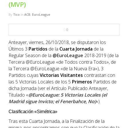
NBA
(MVP)
By
Tico
in
ACB
,
EuroLeague
MULTIMEDIA
0
RIO 2016
Anteayer, viernes, 26/10/2018, se disputaron los
Últimos 3
Partidos
de la
Cuarta
Jornada
de la
Regular Season de la
@EuroLeague
2018-2019 (de la
Tercera @EuroLeague «de Todos contra Todos», de
la Tercera @EuroLeague «de la Nueva Era»), 3
Partidos cuyas
Victorias
Visitantes
contrastan con
las 5 Victorias Locales de los 5
Primeros
Partidos de
dicha Jornada (ver el Artículo Publicado Anteayer,
Titulado «
@EuroLeague: 5 Victorias Locales (el
Madrid sigue Invicto; el Fenerbahce, No)
«).
Clasificación «Simétrica»
Tras esta Cuarta Jornada, a la Finalización de la
misma, nos encontramos con que la Clasificación de la