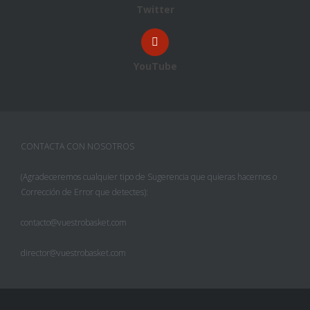
Twitter
YouTube
CONTACTA CON NOSOTROS
(Agradeceremos cualquier tipo de Sugerencia que quieras hacernos o
Corrección de Error que detectes):
contacto@vuestrobasket.com
director@vuestrobasket.com
Facebook
Twitter