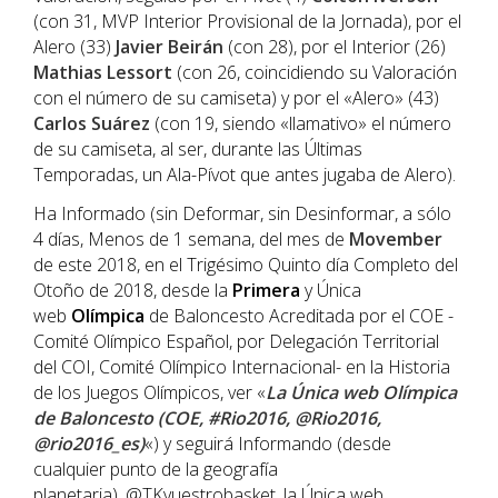
(con 31, MVP Interior Provisional de la Jornada), por el
Alero (33)
Javier Beirán
(con 28), por el Interior (26)
Mathias Lessort
(con 26, coincidiendo su Valoración
con el número de su camiseta) y por el «Alero» (43)
Carlos Suárez
(con 19, siendo «llamativo» el número
de su camiseta, al ser, durante las Últimas
Temporadas, un Ala-Pívot que antes jugaba de Alero).
Ha Informado (sin Deformar, sin Desinformar, a sólo
4 días, Menos de 1 semana, del mes de
Movember
de este 2018, en el Trigésimo Quinto día Completo del
Otoño de 2018, desde la
Primera
y Única
web
Olímpica
de Baloncesto Acreditada por el COE -
Comité Olímpico Español, por Delegación Territorial
del COI, Comité Olímpico Internacional- en la Historia
de los Juegos Olímpicos, ver «
La Única web Olímpica
de Baloncesto (COE, #Rio2016, @Rio2016,
@rio2016_es)
«) y seguirá Informando (desde
cualquier punto de la geografía
planetaria), @TKvuestrobasket, la Única web