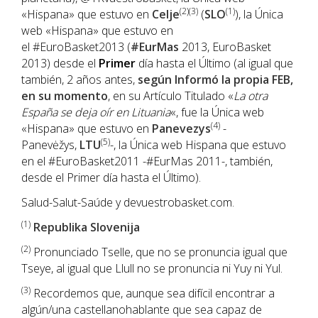
(2)(3)
(1)
«Hispana» que estuvo en
Celje
(
SLO
), la Única
web «Hispana» que estuvo en
el #EuroBasket2013 (
#EurMas
2013, EuroBasket
2013) desde el
Primer
día hasta el Último (al igual que
también, 2 años antes,
según Informó la propia FEB,
en su momento
, en su Artículo Titulado «
La otra
España se deja oír en Lituania
«, fue la Única web
(4)
«Hispana» que estuvo en
Panevezys
-
(5)
Panevėžys,
LTU
-, la Única web Hispana que estuvo
en el #EuroBasket2011 -#EurMas 2011-, también,
desde el Primer día hasta el Último).
Salud-Salut-Saúde y devuestrobasket.com.
(1)
Republika Slovenija
(2
)
Pronunciado Tselle, que no se pronuncia igual que
Tseye, al igual que Llull no se pronuncia ni Yuy ni Yul.
(3)
Recordemos que, aunque sea difícil encontrar a
algún/una castellanohablante que sea capaz de