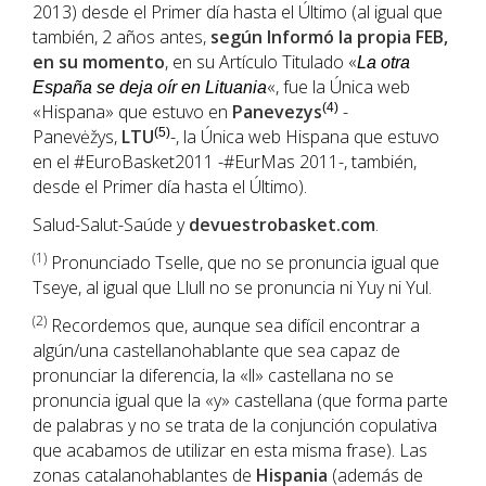
2013) desde el Primer día hasta el Último (al igual que
también, 2 años antes,
según Informó la propia FEB,
en su momento
, en su Artículo Titulado «
La otra
«, fue la Única web
España se deja oír en Lituania
«Hispana» que estuvo en
Panevezys
(4)
-
Panevėžys,
LTU
(5)
-, la Única web Hispana que estuvo
en el #EuroBasket2011 -#EurMas 2011-, también,
desde el Primer día hasta el Último).
Salud-Salut-Saúde y
devuestrobasket.com
.
(1
)
Pronunciado Tselle, que no se pronuncia igual que
Tseye, al igual que Llull no se pronuncia ni Yuy ni Yul.
(2)
Recordemos que, aunque sea difícil encontrar a
algún/una castellanohablante que sea capaz de
pronunciar la diferencia, la «ll» castellana no se
pronuncia igual que la «y» castellana (que forma parte
de palabras y no se trata de la conjunción copulativa
que acabamos de utilizar en esta misma frase). Las
zonas catalanohablantes de
Hispania
(además de