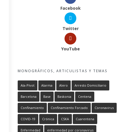
Facebook
Twitter
YouTube
MONOGRÁFICOS, ARTICULISTAS Y TEMAS
Ala-Pívot
Alarma
Alero
Arresto Domiciliario
Barcelona
Base
Baskonia
Centena
Confinamiento
Confinamiento Forzado
Coronavirus
COVID-19
Crónica
CSKA
Cuarentena
Enfermedad
enfermedad por coronavirus