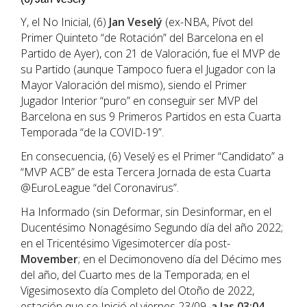
Y, el No Inicial, (6)
Jan Veselý
(ex-NBA, Pívot del
Primer Quinteto “de Rotación” del Barcelona en el
Partido de Ayer), con 21 de Valoración, fue el MVP de
su Partido (aunque Tampoco fuera el Jugador con la
Mayor Valoración del mismo), siendo el Primer
Jugador Interior “puro” en conseguir ser MVP del
Barcelona en sus 9 Primeros Partidos en esta Cuarta
Temporada “de la COVID-19”.
En consecuencia, (6) Veselý es el Primer “Candidato” a
“MVP ACB” de esta Tercera Jornada de esta Cuarta
@EuroLeague “del Coronavirus”.
Ha Informado (sin Deformar, sin Desinformar, en el
Ducentésimo Nonagésimo Segundo día del año 2022;
en el Tricentésimo Vigesimotercer día post-
Movember
; en el Decimonoveno día del Décimo mes
del año, del Cuarto mes de la Temporada; en el
Vigesimosexto día Completo del Otoño de 2022,
estación que se Inició el viernes 23/09,
a las 03:04
,