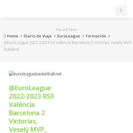
INICIO
You are here:
Home
Diario de Viaje
EuroLeague
Formación
ACB
@EuroLeague 2022-2023 RS3 València Barcelona 2 Victorias, Veselý MVP,
Dubljević
EuroLeague
FEB
@EuroLeague
FIBA
2022-2023 RS3
València
OTROS
Barcelona 2
Victorias,
FORMACIÓN
Veselý MVP,