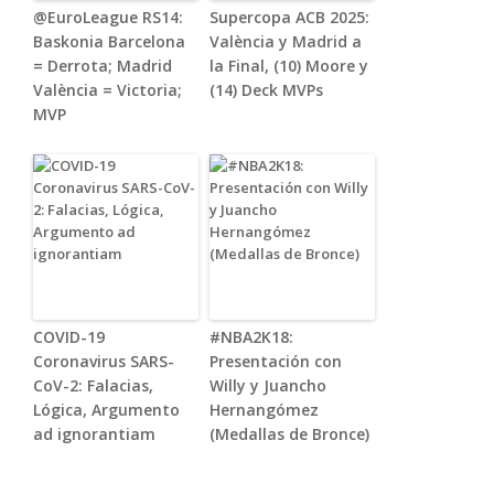
@EuroLeague RS14:
Supercopa ACB 2025:
Baskonia Barcelona
València y Madrid a
= Derrota; Madrid
la Final, (10) Moore y
València = Victoria;
(14) Deck MVPs
MVP
COVID-19
#NBA2K18:
Coronavirus SARS-
Presentación con
CoV-2: Falacias,
Willy y Juancho
Lógica, Argumento
Hernangómez
ad ignorantiam
(Medallas de Bronce)