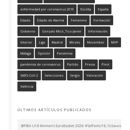
enfermedad por coronavirus 2019
Escolta
España
Estado
Estado de Alarma
Femenino
Formación
Gobierno
Gonzalo Micó_Tico-Javier
Información
Interior
Liga
Madrid
Mirotic
Movember
MVP
Málaga
Opinión
Pandemia
pandemia de coronavirus
Partido
Previa
Pívot
SARS-CoV-2
Selecciones
Sergio
Valoración
València
ÚLTIMOS ARTÍCULOS PUBLICADOS
@FIBA U18 Women’s EuroBasket 2026: #SelFemU18, Octavos