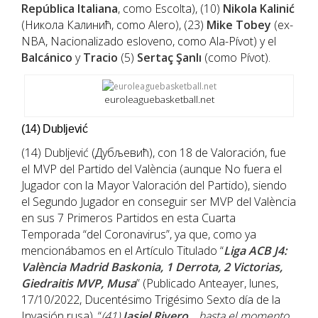
República Italiana
, como Escolta), (10)
Nikola Kalinić
(Никола Калинић, como Alero), (23)
Mike Tobey
(ex-
NBA, Nacionalizado esloveno, como Ala-Pívot) y el
Balcánico
y
Tracio
(5)
Sertaç Şanlı
(como Pívot).
euroleaguebasketball.net
(14) Dubljević
(14) Dubljević (Дубљевић), con 18 de Valoración, fue
el MVP del Partido del València (aunque No fuera el
Jugador con la Mayor Valoración del Partido), siendo
el Segundo Jugador en conseguir ser MVP del València
en sus 7 Primeros Partidos en esta Cuarta
Temporada “del Coronavirus”, ya que, como ya
mencionábamos en el Artículo Titulado “
Liga ACB J4:
València Madrid Baskonia, 1 Derrota, 2 Victorias,
Giedraitis MVP, Musa
” (Publicado Anteayer, lunes,
17/10/2022, Ducentésimo Trigésimo Sexto día de la
Invasión rusa), “
(41)
Jasiel Rivero
… hasta el momento,