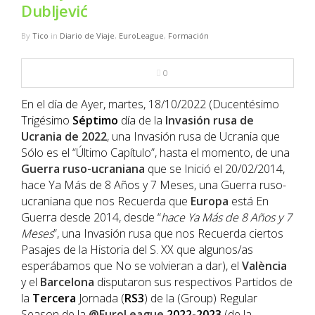
NBA
Dubljević
By
Tico
in
Diario de Viaje
,
EuroLeague
,
Formación
MULTIMEDIA
0
RIO 2016
En el día de Ayer, martes, 18/10/2022 (Ducentésimo
Trigésimo
Séptimo
día de la
Invasión rusa de
Ucrania de 2022
, una Invasión rusa de Ucrania que
Sólo es el “Último Capítulo”, hasta el momento, de una
Guerra ruso-ucraniana
que se Inició el 20/02/2014,
hace Ya Más de 8 Años y 7 Meses, una Guerra ruso-
ucraniana que nos Recuerda que
Europa
está En
Guerra desde 2014, desde “
hace Ya Más de 8 Años y 7
Meses
”, una Invasión rusa que nos Recuerda ciertos
Pasajes de la Historia del S. XX que algunos/as
esperábamos que No se volvieran a dar), el
València
y el
Barcelona
disputaron sus respectivos Partidos de
la
Tercera
Jornada (
RS3
) de la (Group) Regular
Season de la
@EuroLeague
2022-2023
(de la