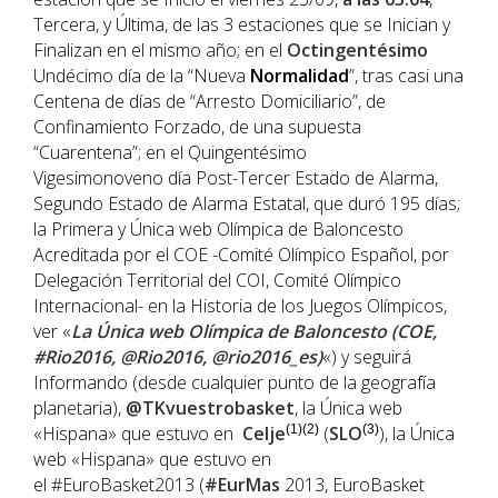
Tercera, y Última, de las 3 estaciones que se Inician y
Finalizan en el mismo año; en el
Octingentésimo
Undécimo día de la “Nueva
Normalidad
”, tras casi una
Centena de días de “Arresto Domiciliario”, de
Confinamiento Forzado, de una supuesta
“Cuarentena”; en el Quingentésimo
Vigesimonoveno día Post-Tercer Estado de Alarma,
Segundo Estado de Alarma Estatal, que duró 195 días;
la Primera y Única web Olímpica de Baloncesto
Acreditada por el COE -Comité Olímpico Español, por
Delegación Territorial del COI, Comité Olímpico
Internacional- en la Historia de los Juegos Olímpicos,
ver «
La Única web Olímpica de Baloncesto (COE,
#Rio2016, @Rio2016, @rio2016_es)
«) y seguirá
Informando (desde cualquier punto de la geografía
planetaria),
@TKvuestrobasket
, la Única web
«Hispana» que estuvo en
Celje
(1)(2)
(
SLO
(3)
), la Única
web «Hispana» que estuvo en
el #EuroBasket2013 (
#EurMas
2013, EuroBasket