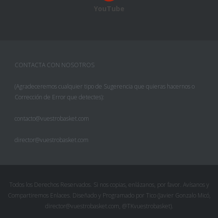
YouTube
CONTACTA CON NOSOTROS
(Agradeceremos cualquier tipo de Sugerencia que quieras hacernos o
Corrección de Error que detectes):
contacto@vuestrobasket.com
director@vuestrobasket.com
Facebook
Twitter
Todos los Derechos Reservados. Si nos copias, enlázanos, por favor. Avísanos y
Compartiremos Enlaces. Diseñado y Programado por Tico (Javier Gonzalo Micó,
Pinterest
director@vuestrobasket.com, @TKvuestrobasket).