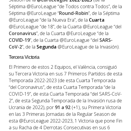
Séptima @EuroLeague “de Todos contra Todos”, de la
Séptima @EuroLeague “
Round-Robin
”, de la Séptima
@EuroLeague “de la Nueva Era”, de la
Cuarta
@EuroLeague “de 18”, de la Cuarta @EuroLeague “del
Coronavirus
”, de la Cuarta @EuroLeague “de la
COVID-19
”, de la Cuarta @EuroLeague “del
SARS-
CoV-2
”, de la
Segunda
@EuroLeague de la Invasión).
Tercera Victoria
El Primero de estos 2 Equipos, el València, consiguió
su Tercera Victoria en sus 7 Primeros Partidos de esta
Temporada 2022-2023 (de esta Cuarta Temporada
“del Coronavirus”, de esta Cuarta Temporada “de la
COVID-19”, de esta Cuarta Temporada “del SARS-CoV-
2”, de esta Segunda Temporada de la Invasión rusa de
Ucrania de 2022), por
91 a 92
(+1), su Primera Victoria
en las 3 Primeras Jornadas de la Regular Season de
esta @EuroLeague 2022-2023, 1 Victoria que pone Fin
a su Racha de 4 Derrotas Consecutivas en sus 6