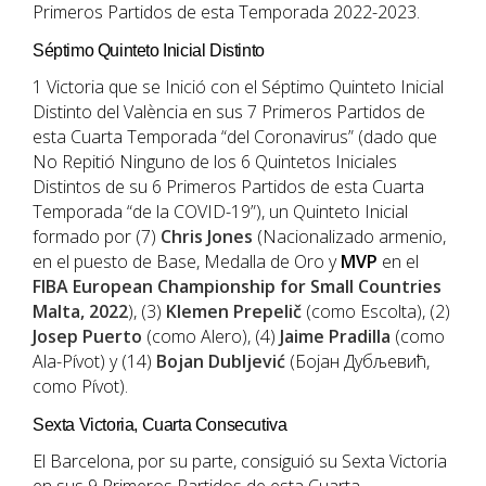
Primeros Partidos de esta Temporada 2022-2023.
Séptimo Quinteto Inicial Distinto
1 Victoria que se Inició con el Séptimo Quinteto Inicial
Distinto del València en sus 7 Primeros Partidos de
esta Cuarta Temporada “del Coronavirus” (dado que
No Repitió Ninguno de los 6 Quintetos Iniciales
Distintos de su 6 Primeros Partidos de esta Cuarta
Temporada “de la COVID-19”), un Quinteto Inicial
formado por (7)
Chris Jones
(Nacionalizado armenio,
en el puesto de Base, Medalla de Oro y
MVP
en el
FIBA European Championship for Small Countries
Malta, 2022
), (3)
Klemen Prepelič
(como Escolta), (2)
Josep Puerto
(como Alero), (4)
Jaime Pradilla
(como
Ala-Pívot) y (14)
Bojan
Dubljević
(Бојан Дубљевић,
como Pívot).
Sexta Victoria, Cuarta Consecutiva
El Barcelona, por su parte, consiguió su Sexta Victoria