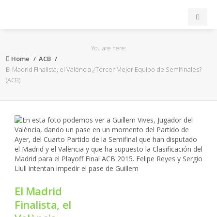
INICIO
You are here:
Home
ACB
ACB
El Madrid Finalista, el València ¿Tercer Mejor Equipo de Semifinales?
(ACB)
EuroLeague
FEB
FIBA
OTROS
El Madrid
FORMACIÓN
Finalista, el