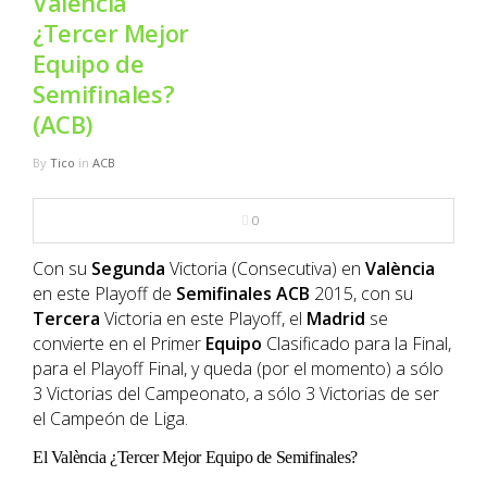
València
NBA
¿Tercer Mejor
Equipo de
MULTIMEDIA
Semifinales?
(ACB)
RIO 2016
By
Tico
in
ACB
0
Con su
Segunda
Victoria (Consecutiva) en
València
en este Playoff de
Semifinales
ACB
2015, con su
Tercera
Victoria en este Playoff, el
Madrid
se
convierte en el Primer
Equipo
Clasificado para la Final,
para el Playoff Final, y queda (por el momento) a sólo
3 Victorias del Campeonato, a sólo 3 Victorias de ser
el Campeón de Liga.
El València ¿Tercer Mejor Equipo de Semifinales?