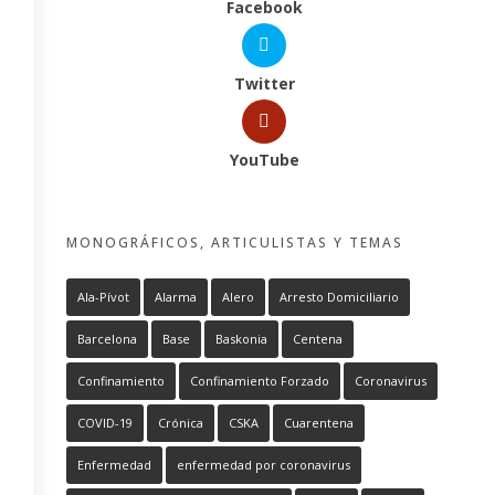
Facebook
Twitter
YouTube
MONOGRÁFICOS, ARTICULISTAS Y TEMAS
Ala-Pívot
Alarma
Alero
Arresto Domiciliario
Barcelona
Base
Baskonia
Centena
Confinamiento
Confinamiento Forzado
Coronavirus
COVID-19
Crónica
CSKA
Cuarentena
Enfermedad
enfermedad por coronavirus