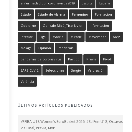
enfermedad por coronavirus 2019
Escolta
España
Estado
Estado de Alarma
Femenino
Formación
Gobierno
Gonzalo Micó_Tico-Javier
Información
Interior
Liga
Madrid
Mirotic
Movember
MVP
Málaga
Opinión
Pandemia
pandemia de coronavirus
Partido
Previa
Pívot
SARS-CoV-2
Selecciones
Sergio
Valoración
València
ÚLTIMOS ARTÍCULOS PUBLICADOS
@FIBA U18 Women’s EuroBasket 2026: #SelFemU18, Octavos
de Final, Previa, MVP