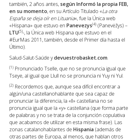
también, 2 años antes,
según Informó la propia FEB,
en su momento
, en su Artículo Titulado «
La otra
España se deja oír en Lituania
«, fue la Única web
(4)
«Hispana» que estuvo en
Panevezys
(Panevėžys) –
(5)
LTU
-, la Única web Hispana que estuvo en el
#EurMas 2011, también, desde el Primer día hasta el
Último).
Salud-Salut-Saúde y
devuestrobasket.com
.
(1)
Pronunciado Tselle, que no se pronuncia igual que
Tseye, al igual que Llull no se pronuncia ni Yuy ni Yul.
(2)
Recordemos que, aunque sea difícil encontrar a
algún/una castellanohablante que sea capaz de
pronunciar la diferencia, la «ll» castellana no se
pronuncia igual que la «y» castellana (que forma parte
de palabras y no se trata de la conjunción copulativa
que acabamos de utilizar en esta misma frase). Las
zonas catalanohablantes de
Hispania
(además de
otras partes de Europa, al menos, que hablan otros