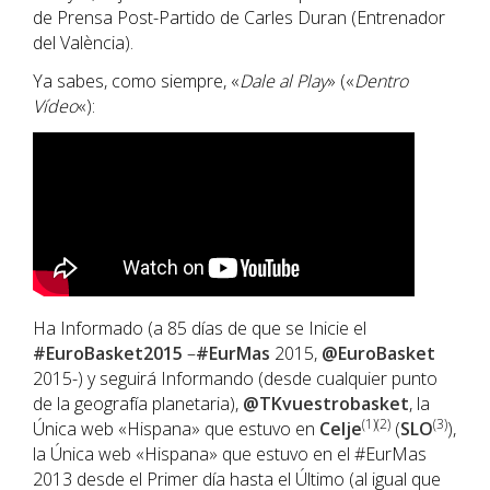
de Prensa Post-Partido de Carles Duran (Entrenador
del València).
Ya sabes, como siempre, «
Dale al Play
» («
Dentro
Vídeo
«):
Ha Informado (a 85 días de que se Inicie el
#EuroBasket2015
–
#EurMas
2015,
@EuroBasket
2015-) y seguirá Informando (desde cualquier punto
de la geografía planetaria),
@TKvuestrobasket
, la
(1)(2)
(3)
Única web «Hispana» que estuvo en
Celje
(
SLO
),
la Única web «Hispana» que estuvo en el #EurMas
2013 desde el Primer día hasta el Último (al igual que