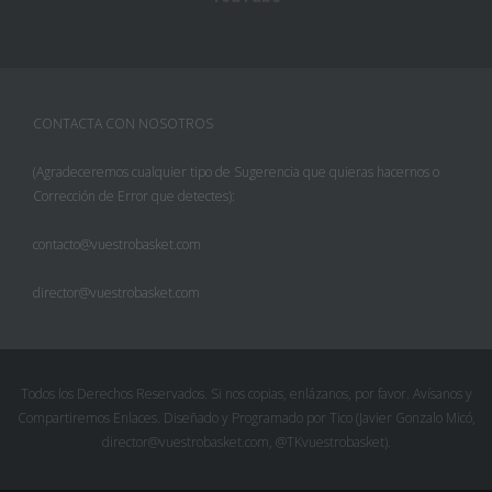
CONTACTA CON NOSOTROS
(Agradeceremos cualquier tipo de Sugerencia que quieras hacernos o
Corrección de Error que detectes):
contacto@vuestrobasket.com
director@vuestrobasket.com
Facebook
Twitter
Todos los Derechos Reservados. Si nos copias, enlázanos, por favor. Avísanos y
Compartiremos Enlaces. Diseñado y Programado por Tico (Javier Gonzalo Micó,
Pinterest
director@vuestrobasket.com, @TKvuestrobasket).
Google+