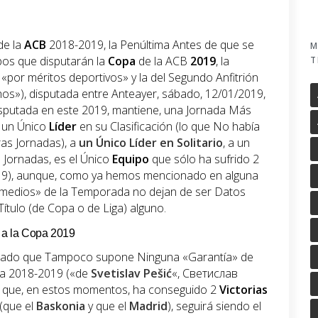
de la
ACB
2018-2019, la Penúltima Antes de que se
M
ipos que disputarán la
Copa
de la ACB
2019
, la
T
n «por méritos deportivos» y la del Segundo Anfitrión
chos»), disputada entre Anteayer, sábado, 12/01/2019,
disputada en este 2019, mantiene, una Jornada Más
a un Único
Líder
en su Clasificación (lo que No había
as Jornadas), a
un Único Líder en Solitario
, a un
 Jornadas, es el Único
Equipo
que sólo ha sufrido 2
19), aunque, como ya hemos mencionado en alguna
rmedios» de la Temporada no dejan de ser Datos
tulo (de Copa o de Liga) alguno.
) a la Copa 2019
dado que Tampoco supone Ninguna «Garantía» de
na 2018-2019 («de
Svetislav Pešić
«, Светислав
 que, en estos momentos, ha conseguido 2
Victorias
(que el
Baskonia
y que el
Madrid
), seguirá siendo el