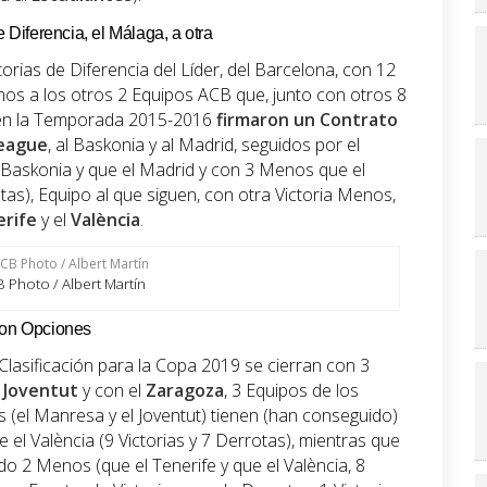
e Diferencia, el Málaga, a otra
ias de Diferencia del Líder, del Barcelona, con 12
mos a los otros 2 Equipos ACB que, junto con otros 8
 en la Temporada 2015-2016
firmaron un Contrato
eague
, al Baskonia y al Madrid, seguidos por el
 Baskonia y que el Madrid y con 3 Menos que el
tas), Equipo al que siguen, con otra Victoria Menos,
rife
y el
València
.
 Photo / Albert Martín
 con Opciones
Clasificación para la Copa 2019 se cierran con 3
l
Joventut
y con el
Zaragoza
, 3 Equipos de los
s (el Manresa y el Joventut) tienen (han conseguido)
 el València (9 Victorias y 7 Derrotas), mientras que
o 2 Menos (que el Tenerife y que el València, 8