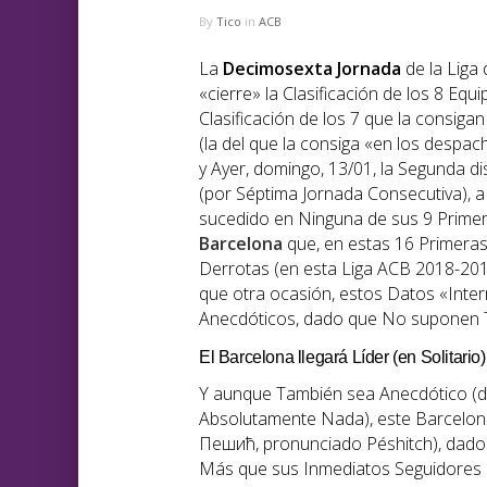
By
Tico
in
ACB
La
Decimosexta
Jornada
de la Liga 
«cierre» la Clasificación de los 8 Equ
Clasificación de los 7 que la consiga
(la del que la consiga «en los despa
y Ayer, domingo, 13/01, la Segunda 
(por Séptima Jornada Consecutiva), 
sucedido en Ninguna de sus 9 Primer
Barcelona
que, en estas 16 Primeras
Derrotas (en esta Liga ACB 2018-20
que otra ocasión, estos Datos «Inte
Anecdóticos, dado que No suponen Tí
El Barcelona llegará Líder (en Solitario
Y aunque También sea Anecdótico (
Absolutamente Nada), este Barcelo
Пешић, pronunciado Péshitch), dado
Más que sus Inmediatos Seguidores 