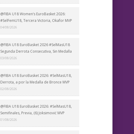
@FIBA U18 Women’s EuroBasket 2026:
#SelFemU18, Tercera Victoria, Okafor MVP
04/08/2026
@FIBA U18 EuroBasket 2026 #SelMasU18
Segunda Derrota Consecutiva, Sin Medalla
03/08/2026
@FIBA U18 EuroBasket 2026: #SelMasU18,
Derrota, a por la Medalla de Bronce MVP
02/08/2026
@FIBA U18 EuroBasket 2026: #SelMasU18,
Semifinales, Previa, (6) Joksimović MVP
01/08/2026