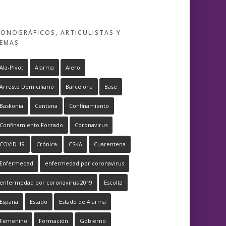
ONOGRÁFICOS, ARTICULISTAS Y
EMAS
Ala-Pívot
Alarma
Alero
Arresto Domiciliario
Barcelona
Base
Baskonia
Centena
Confinamiento
Confinamiento Forzado
Coronavirus
COVID-19
Crónica
CSKA
Cuarentena
Enfermedad
enfermedad por coronavirus
enfermedad por coronavirus 2019
Escolta
España
Estado
Estado de Alarma
Femenino
Formación
Gobierno