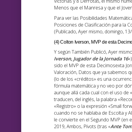
Victorias y 8 Derrotas, el mismo núme
Menos que el Manresa y que el Joven
Para ver las Posibilidades Matemátic
Posiciones de Clasificación para la C
(Publicado, Ayer mismo, domingo, 13/0
(4) Colton Iverson, MVP de esta Decim
Y según También Publicó, Ayer mismo, 
Iverson, Jugador de la Jornada 16
«)
sido el MVP de esta Decimosexta Jo
Valoración, Datos que ya sabemos qu
(lo de los «créditos» es una ocurrenc
fórmula matemática y no veo por dón
aunque allá cada cual con el uso de «
traducen, del inglés, la palabra «Re
«Registro» o la expresión «Small for
cuando no se hablaba de Escolta y Aler
le convierte en el Segundo MVP (en 
2019, Ambos, Pívots (tras «
Ante Tomi