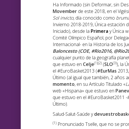
Ha Informado (sin Deformar, sin Des
Movember
de este 2018, en el Vigés
Sol invicto
, día conocido como
brum
Invierno 2018-2019, Única estación d
Iniciado), desde la
Primera
y Única 
Comité Olímpico Español, por Delegaci
Internacional- en la Historia de los J
Baloncesto (COE, #Rio2016, @Rio2
cualquier punto de la geografía plan
(1)(2)
(3)
que estuvo en
Celje
(
SLO
), la
el #EuroBasket2013 (
#EurMas
2013,
Último (al igual que también, 2 años 
momento
, en su Artículo Titulado «
L
web «Hispana» que estuvo en
Panev
que estuvo en el #EuroBasket2011 -#
Último).
Salud-Salut-Saúde y
devuestrobask
(1
)
Pronunciado Tselle, que no se pronu