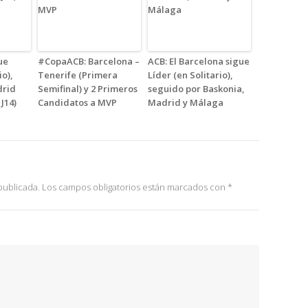
ue
#CopaACB: Barcelona –
ACB: El Barcelona sigue
io),
Tenerife (Primera
Líder (en Solitario),
drid
Semifinal) y 2 Primeros
seguido por Baskonia,
J14)
Candidatos a MVP
Madrid y Málaga
publicada.
Los campos obligatorios están marcados con
*