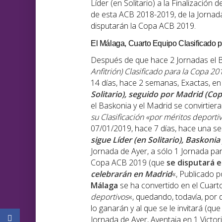
Líder (en Solitario) a la Finalizació
de esta ACB 2018-2019, de la Jornad
disputarán la Copa ACB 2019.
El Málaga, Cuarto Equipo Clasificado 
Después de que hace 2 Jornadas el B
Anfitrión) Clasificado para la Copa 20
14 días, hace 2 semanas, Exactas, en e
Solitario), seguido por Madrid (Co
el Baskonia y el Madrid se convirtiera
su Clasificación «por méritos deporti
07/01/2019, hace 7 días, hace una sem
sigue Líder (en Solitario), Baskoni
Jornada de Ayer, a sólo 1 Jornada para
Copa ACB 2019 (que
se disputará 
celebrarán en Madrid
«, Publicado p
Málaga
se ha convertido en el Cuarto
deportivos
«, quedando, todavía, por d
lo ganarán y al que se le invitará (qu
Jornada de Ayer, Aventaja en 1 Victor