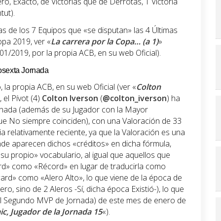
ro, Exacto, de Victorias que de Derrotas, 1 Victoria
tut).
as de los 7 Equipos que «se disputan» las 4 Últimas
opa 2019, ver «
La carrera por la Copa… (a 1)
»
1/2019, por la propia ACB, en su web Oficial).
osexta Jornada
la propia ACB, en su web Oficial (ver «
Colton
, el Pívot (4)
Colton Iverson
(
@colton_iverson
) ha
rnada (además de su Jugador con la Mayor
e No siempre coinciden), con una Valoración de 33
ia relativamente reciente, ya que la Valoración es una
de aparecen dichos «créditos» en dicha fórmula,
su propio» vocabulario, al igual que aquellos que
cord» como «Récord» en lugar de traducirla como
ward» como «Alero Alto», lo que viene de la época de
o, sino de 2 Aleros -Sí, dicha época Existió-), lo que
el Segundo MVP de Jornada) de este mes de enero de
c, Jugador de la Jornada 15
«).