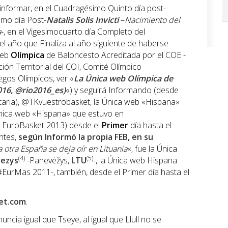
informar, en el Cuadragésimo Quinto día post-
imo día Post-
Natalis Solis Invicti
–
Nacimiento del
a
-, en el Vigesimocuarto día Completo del
el año que Finaliza al año siguiente de haberse
web
Olímpica
de Baloncesto Acreditada por el COE -
ón Territorial del COI, Comité Olímpico
uegos Olímpicos, ver «
La Única web Olímpica de
016, @rio2016_es)
«) y seguirá Informando (desde
etaria), @TKvuestrobasket, la Única web «Hispana»
 Única web «Hispana» que estuvo en
 EuroBasket 2013) desde el
Primer
día hasta el
antes,
según Informó la propia FEB, en su
a otra España se deja oír en Lituania
«, fue la Única
(4)
(5)
ezys
-Panevėžys,
LTU
-, la Única web Hispana
EurMas 2011-, también, desde el Primer día hasta el
et.com
.
ncia igual que Tseye, al igual que Llull no se