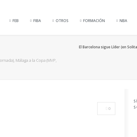
FEB
FIBA
OTROS
FORMACIÓN
NBA
El Barcelona sigue Líder (en Solit
 Jornada), Málaga a la Copa (MVP,
S
S
0