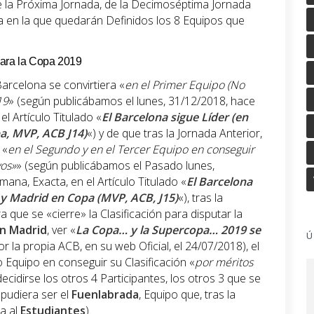
n de la Próxima Jornada, de la Decimoséptima Jornada
a en la que quedarán Definidos los 8 Equipos que
para la Copa 2019
arcelona se convirtiera «
en el Primer Equipo (No
19
» (según publicábamos el lunes, 31/12/2018, hace
l Artículo Titulado «
El Barcelona sigue Líder (en
pa, MVP, ACB J14)
«) y de que tras la Jornada Anterior,
 «
en el Segundo y en el Tercer Equipo en conseguir
vos»
» (según publicábamos el Pasado lunes,
ana, Exacta, en el Artículo Titulado «
El Barcelona
a y Madrid en Copa (MVP, ACB, J15)
«), tras la
 que se «cierre» la Clasificación para disputar la
en Madrid
, ver «
La Copa… y la Supercopa… 2019 se
Ú
or la propia ACB, en su web Oficial, el 24/07/2018), el
 Equipo en conseguir su Clasificación «
por méritos
ecidirse los otros 4 Participantes, los otros 3 que se
e pudiera ser el
Fuenlabrada
, Equipo que, tras la
ia al
Estudiantes
).