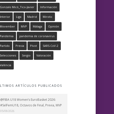
Gonzalo Micó_Tico-Javier
Información
Interior
Liga
Madrid
Mirotic
Movember
MVP
Málaga
Opinión
Pandemia
pandemia de coronavirus
Partido
Previa
Pívot
SARS-CoV-2
Selecciones
Sergio
Valoración
València
LTIMOS ARTÍCULOS PUBLICADOS
@FIBA U18 Women’s EuroBasket 2026:
#SelFemU18, Octavos de Final, Previa, MVP
05/08/2026