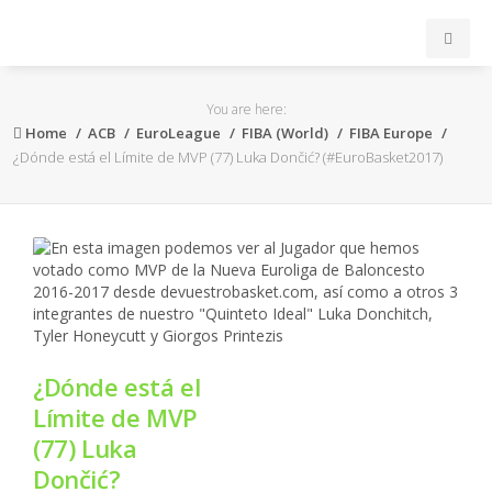
INICIO
You are here:
Home
ACB
EuroLeague
FIBA (World)
FIBA Europe
ACB
¿Dónde está el Límite de MVP (77) Luka Dončić? (#EuroBasket2017)
EuroLeague
FEB
FIBA
¿Dónde está el
OTROS
Límite de MVP
(77) Luka
FORMACIÓN
Dončić?