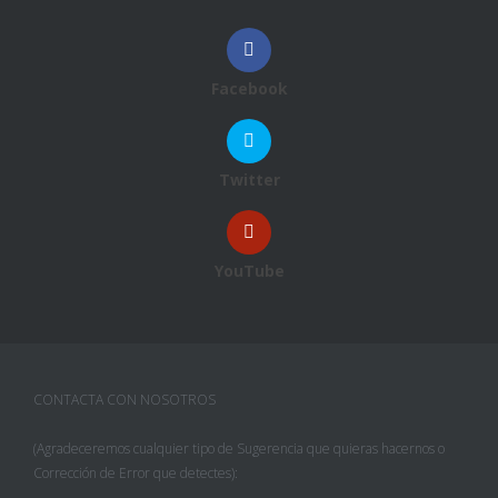
Facebook
Twitter
YouTube
CONTACTA CON NOSOTROS
(Agradeceremos cualquier tipo de Sugerencia que quieras hacernos o
Corrección de Error que detectes):