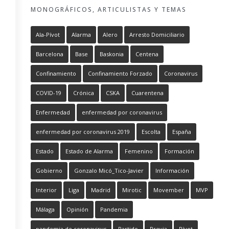
MONOGRÁFICOS, ARTICULISTAS Y TEMAS
Ala-Pívot
Alarma
Alero
Arresto Domiciliario
Barcelona
Base
Baskonia
Centena
Confinamiento
Confinamiento Forzado
Coronavirus
COVID-19
Crónica
CSKA
Cuarentena
Enfermedad
enfermedad por coronavirus
enfermedad por coronavirus 2019
Escolta
España
Estado
Estado de Alarma
Femenino
Formación
Gobierno
Gonzalo Micó_Tico-Javier
Información
Interior
Liga
Madrid
Mirotic
Movember
MVP
Málaga
Opinión
Pandemia
pandemia de coronavirus
Partido
Previa
Pívot