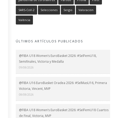
SARS-CoV-2
Selecciones
Sergio
Valoración
València
ÚLTIMOS ARTÍCULOS PUBLICADOS
@FIBA U18 Women’s EuroBasket 2026: #SelFemU18,
Semifinales, Victoria y Medalla
09/08/2026
@FIBA U16 EuroBasket Oradea 2026: #SelMasU16, Primera
Victoria, Vincent, MVP
08/08/2026
@FIBA U18 Women’s EuroBasket 2026: #SelFemU18 Cuartos
de Final, Victoria, MVP