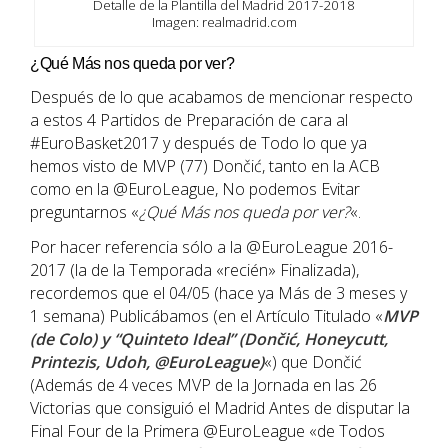
Detalle de la Plantilla del Madrid 2017-2018
Imagen: realmadrid.com
¿Qué Más nos queda por ver?
Después de lo que acabamos de mencionar respecto
a estos 4 Partidos de Preparación de cara al
#EuroBasket2017 y después de Todo lo que ya
hemos visto de MVP (77) Dončić, tanto en la ACB
como en la @EuroLeague, No podemos Evitar
preguntarnos «
¿Qué Más nos queda por ver?
«.
Por hacer referencia sólo a la @EuroLeague 2016-
2017 (la de la Temporada «recién» Finalizada),
recordemos que el 04/05 (hace ya Más de 3 meses y
1 semana) Publicábamos (en el Artículo Titulado «
MVP
(de Colo) y “Quinteto Ideal” (Dončić, Honeycutt,
Printezis, Udoh, @EuroLeague)
«) que Dončić
(Además de 4 veces MVP de la Jornada en las 26
Victorias que consiguió el Madrid Antes de disputar la
Final Four de la Primera @EuroLeague «de Todos