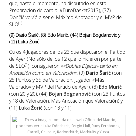
que, hasta el momento, ha disputado en esta
Preparación de cara al #EuroBasket2017), (77)
Dončić volvió a ser el Máximo Anotador y el MVP de
(1)
SLO
.
(9) Dario Šarić, (8) Edo Murić, (44) Bojan Bogdanović y
(11) Luka Žorić
Otros 4 Jugadores de los 23 que disputaron el Partido
de Ayer (No sólo de los 12 que lo hicieron por parte
(1
de SLO
), consiguieron «
«Dobles Dígitos» tanto en
Anotación como en Valoración
«: (9)
Dario Šarić
(con
25 Puntos y 35 de Valoración, Jugador «Más
Valorado» y MVP del Partido de Ayer), (8)
Edo Murić
(con 20 y 20), (44)
Bojan Bogdanović
(con 23 Puntos
y 18 de Valoración, Más Anotación que Valoración) y
(11)
Luka Žorić
(con 13 y 11).