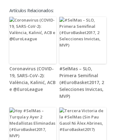
Artículos Relacionados:
Coronavirus (COVID-
#SelMas – SLO,
19, SARS-CoV-2):
Primera Semifinal
València, Kalinić, ACB
(#EuroBasket2017, 2
e @EuroLeague
Selecciones Invictas,
MVP)