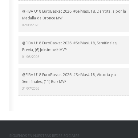
@FIBA U18 EuroBasket 2026: #SelMasU18, Derrota, a por la
Medalla de Bronce MVP
02/08/2026
@FIBA U18 EuroBasket 2026: #SelMasU18, Semifinales,
Previa, (6) Joksimović MVP
01/08/2026
@FIBA U18 EuroBasket 2026: #SelMasU18, Victoria y a
Semifinales, (11) Ruiz MVP
31/07/2026
SÍGUENOS EN NUESTRAS REDES SOCIALES: