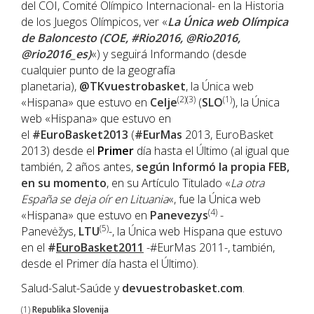
del COI, Comité Olímpico Internacional- en la Historia
de los Juegos Olímpicos, ver «
La Única web Olímpica
de Baloncesto (COE, #Rio2016, @Rio2016,
@rio2016_es)
«) y seguirá Informando (desde
cualquier punto de la geografía
planetaria),
@TKvuestrobasket
, la Única web
(2)(3)
(1)
«Hispana» que estuvo en
Celje
(
SLO
), la Única
web «Hispana» que estuvo en
el
#EuroBasket2013
(
#EurMas
2013, EuroBasket
2013) desde el
Primer
día hasta el Último (al igual que
también, 2 años antes,
según Informó la propia FEB,
en su momento
, en su Artículo Titulado «
La otra
España se deja oír en Lituania
«, fue la Única web
(4)
«Hispana» que estuvo en
Panevezys
-
(5)
Panevėžys,
LTU
-, la Única web Hispana que estuvo
en el
#
EuroBasket2011
-#EurMas 2011-, también,
desde el Primer día hasta el Último).
Salud-Salut-Saúde y
devuestrobasket.com
.
(1)
Republika Slovenija