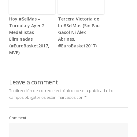
Hoy #SelMas –
Tercera Victoria de
Turquía y Ayer 2
la #SelMas (Sin Pau
Medallistas
Gasol Ni Àlex
Eliminadas
Abrines,
(#EuroBasket2017,
#EuroBasket2017)
MVP)
Leave a comment
Tu dirección de correo electrónico no será publicada.
Los
campos obligatorios están marcados con
*
Comment