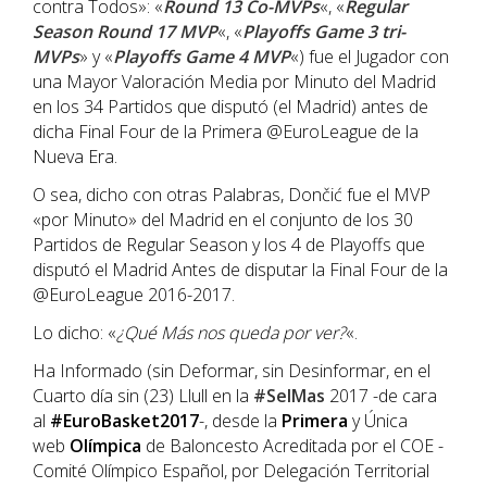
contra Todos»: «
Round 13 Co-MVPs
«, «
Regular
Season Round 17 MVP
«, «
Playoffs Game 3 tri-
MVPs
» y «
Playoffs Game 4 MVP
«) fue el Jugador con
una Mayor Valoración Media por Minuto del Madrid
en los 34 Partidos que disputó (el Madrid) antes de
dicha Final Four de la Primera @EuroLeague de la
Nueva Era.
O sea, dicho con otras Palabras, Dončić fue el MVP
«por Minuto» del Madrid en el conjunto de los 30
Partidos de Regular Season y los 4 de Playoffs que
disputó el Madrid Antes de disputar la Final Four de la
@EuroLeague 2016-2017.
Lo dicho: «
¿Qué Más nos queda por ver?
«.
Ha Informado (sin Deformar, sin Desinformar, en el
Cuarto día sin (23) Llull en la
#SelMas
2017 -de cara
al
#EuroBasket2017
-, desde la
Primera
y Única
web
Olímpica
de Baloncesto Acreditada por el COE -
Comité Olímpico Español, por Delegación Territorial