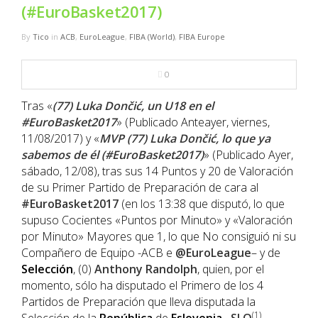
NBA
(#EuroBasket2017)
By
Tico
in
ACB
,
EuroLeague
,
FIBA (World)
,
FIBA Europe
MULTIMEDIA
0
RIO 2016
Tras «
(77) Luka Dončić, un U18 en el
#EuroBasket2017
» (Publicado Anteayer, viernes,
11/08/2017) y «
MVP (77) Luka Dončić, lo que ya
sabemos de él (#EuroBasket2017)
» (Publicado Ayer,
sábado, 12/08), tras sus 14 Puntos y 20 de Valoración
de su Primer Partido de Preparación de cara al
#EuroBasket2017
(en los 13:38 que disputó, lo que
supuso Cocientes «Puntos por Minuto» y «Valoración
por Minuto» Mayores que 1, lo que No consiguió ni su
Compañero de Equipo -ACB e
@EuroLeague
– y de
Selección
, (0)
Anthony Randolph
, quien, por el
momento, sólo ha disputado el Primero de los 4
Partidos de Preparación que lleva disputada la
(1)