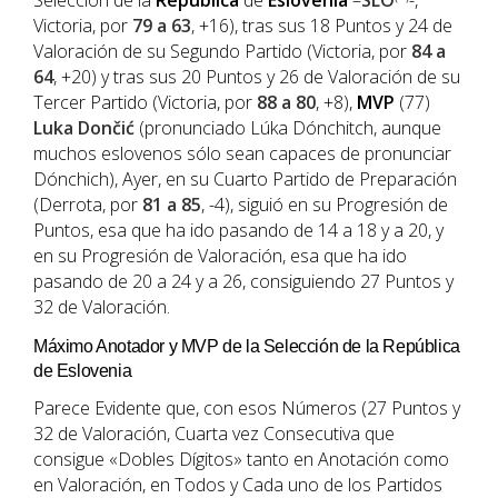
Selección de la
República
de
Eslovenia
–
SLO
-,
Victoria, por
79 a 63
, +16), tras sus 18 Puntos y 24 de
Valoración de su Segundo Partido (Victoria, por
84 a
64
, +20) y tras sus 20 Puntos y 26 de Valoración de su
Tercer Partido (Victoria, por
88 a 80
, +8),
MVP
(77)
Luka
Dončić
(pronunciado Lúka Dónchitch, aunque
muchos eslovenos sólo sean capaces de pronunciar
Dónchich), Ayer, en su Cuarto Partido de Preparación
(Derrota, por
81 a 85
, -4), siguió en su Progresión de
Puntos, esa que ha ido pasando de 14 a 18 y a 20, y
en su Progresión de Valoración, esa que ha ido
pasando de 20 a 24 y a 26, consiguiendo 27 Puntos y
32 de Valoración.
Máximo Anotador y MVP de la Selección de la República
de Eslovenia
Parece Evidente que, con esos Números (27 Puntos y
32 de Valoración, Cuarta vez Consecutiva que
consigue «Dobles Dígitos» tanto en Anotación como
en Valoración, en Todos y Cada uno de los Partidos