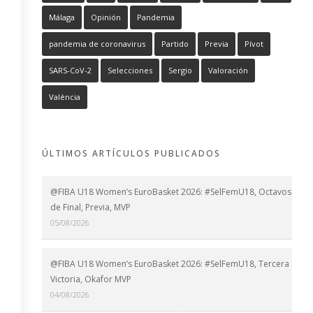
Málaga
Opinión
Pandemia
pandemia de coronavirus
Partido
Previa
Pívot
SARS-CoV-2
Selecciones
Sergio
Valoración
València
ÚLTIMOS ARTÍCULOS PUBLICADOS
@FIBA U18 Women’s EuroBasket 2026: #SelFemU18, Octavos
de Final, Previa, MVP
05/08/2026
@FIBA U18 Women’s EuroBasket 2026: #SelFemU18, Tercera
Victoria, Okafor MVP
04/08/2026