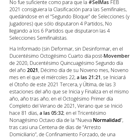
No fue suficiente como para que la
#SelMas
FEB
2021 consiguiera la Clasificación para las Semifinales,
quedándose en el “Segundo Bloque” de Selecciones (y
Jugadores) que sólo disputaron 4 Partidos, No
llegando a los 6 Partidos que disputaron las 4
Selecciones Semifinalistas.
Ha Informado (sin Deformar, sin Desinformar, en el
Ducentésimo Octogésimo Cuarto día post-
Movember
de 2020, Ducentésimo Quincuagésimo Segundo día
del año
202
1
, Décimo día de su Noveno mes, Noveno
mes en el que el miércoles 22,
a las 21:21
, se Iniciará
el Otoño de este 2021 Tercera, y Última, de las 3
estaciones del año que se Inicia y Finaliza en el mismo
año, año tras año; en el Octogésimo Primer día
Completo del Verano de 2021, Verano que se Inició
hace 81 días,
a las 05:32
; en el Tricentésimo
Nonagésimo Octavo día de la “Nueva
Normalidad
”,
tras casi una Centena de días de “Arresto
Domiciliario”, de Confinamiento Forzado, de una