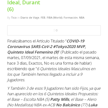
Ideal, Durant
NBA
(6)
MULTIMEDIA
By
Tico
in
Diario de Viaje
,
FEB
,
FIBA (World)
,
Formación
,
NBA
RIO 2016
0
Finalizábamos el Artículo Titulado “
COVID-19
Coronavirus SARS-CoV-2 #Tokyo2020 MVP,
Quinteto Ideal Femenino (9)
” (Publicado el pasado
martes, 07/09/2021, el martes de esta misma semana,
hace 3 días, Exactos, No es una forma de hablar)
escribiendo que “
6 Quintetos Ideales Masculinos en
los que También hemos llegado a incluir a 9
Jugadores.
Y También 3 de esos 9 Jugadores han sido Fijos, ya que
han aparecido en los 6 Quintetos Ideales Propuestos:
el Base – Escolta NBA (5)
Patty Mills
, el Base – Alero
(No Medallista) NBA ex-ACB
No Balcánico
(77)
Luka