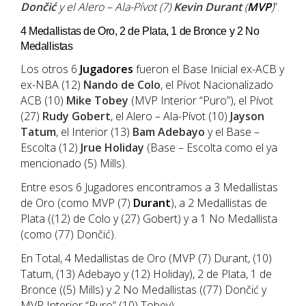
Dončić
y el Alero – Ala-Pívot (7)
Kevin Durant
(
MVP
)
”.
4 Medallistas de Oro, 2 de Plata, 1 de Bronce y 2 No
Medallistas
Los otros 6
Jugadores
fueron el Base Inicial ex-ACB y
ex-NBA (12)
Nando de Colo
, el Pívot Nacionalizado
ACB (10)
Mike Tobey
(MVP Interior “Puro”), el Pívot
(27)
Rudy Gobert
, el Alero – Ala-Pívot (10)
Jayson
Tatum
, el Interior (13)
Bam Adebayo
y el Base –
Escolta (12)
Jrue Holiday
(Base – Escolta como el ya
mencionado (5) Mills).
Entre esos 6 Jugadores encontramos a 3 Medallistas
de Oro (como MVP (7)
Durant
), a 2 Medallistas de
Plata ((12) de Colo y (27) Gobert) y a 1 No Medallista
(como (77) Dončić).
En Total, 4 Medallistas de Oro (MVP (7) Durant, (10)
Tatum, (13) Adebayo y (12) Holiday), 2 de Plata, 1 de
Bronce ((5) Mills) y 2 No Medallistas ((77) Dončić y
MVP Interior “Puro” (10) Tobey).