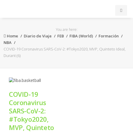
INICIO
You are here:
Home
Diario de Viaje
FEB
FIBA (World)
Formación
ACB
NBA
COVID-19 Coronavirus SARS-CoV-2: #Tokyo2020, MVP, Quinteto Ideal,
Durant (6)
EuroLeague
FEB
FIBA
COVID-19
Coronavirus
OTROS
SARS-CoV-2:
#Tokyo2020,
FORMACIÓN
MVP, Quinteto