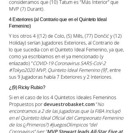
consideramos que (10) Tatum es “Más Interior” que
MVP (7) Durant).
4 Exteriores (al Contrario que en el Quinteto Ideal
Femenino)
Y los otros 4 ((12) de Colo, (5) Mills, (77) Dončić y (12)
Holiday) serían Jugadores Exteriores, al Contrario de
lo que sucedía con el Quinteto Ideal Femenino, ya que,
como ya escribíamos en el ya mencionado (y
enlazado) “
COVID-19 Coronavirus SARS-CoV-2
#Tokyo2020 MVP, Quinteto Ideal Femenino (9)
”, entre
sus 9 Jugadoras había 7 Exteriores y 2 Interiores.
¿(9) Ricky Rubio?
Si en el caso de los 4 Quintetos Ideales Femeninos
Propuestos por
devuestrobasket.com
“
No
encontramos a 2 de las Jugadoras que la FIBA Incluyó
en el Quinteto Ideal Oficial del Campeonato Femenino
de los (¿Primeros?) #JuegosOlimpicos “del
Coronavirus” (ver “
MVP Stewart leads All-Star Five at