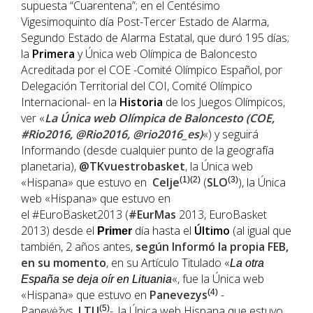
supuesta “Cuarentena”; en el Centésimo
Vigesimoquinto día Post-Tercer Estado de Alarma,
Segundo Estado de Alarma Estatal, que duró 195 días;
la
Primera
y Única web Olímpica de Baloncesto
Acreditada por el COE -Comité Olímpico Español, por
Delegación Territorial del COI, Comité Olímpico
Internacional- en la
Historia
de los Juegos Olímpicos,
ver «
La Única web Olímpica de Baloncesto (COE,
#Rio2016, @Rio2016, @rio2016_es)
«) y seguirá
Informando (desde cualquier punto de la geografía
planetaria),
@TKvuestrobasket
, la Única web
«Hispana» que estuvo en
Celje
(1)(2)
(
SLO
(3)
), la Única
web «Hispana» que estuvo en
el #EuroBasket2013 (
#EurMas
2013, EuroBasket
2013) desde el
día hasta el
Último
(al igual que
Primer
también, 2 años antes,
según Informó la propia
FEB
,
en su momento
, en su Artículo Titulado «
La otra
«, fue la Única web
España se deja oír en Lituania
«Hispana» que estuvo en
Panevezys
(4)
-
Panevėžys,
LTU
(5)
-, la Única web Hispana que estuvo