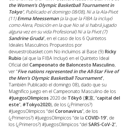
the Women’s Olympic Basketball Tournament in
Tokyo
”, Publicado el domingo 08/08), Ni a la Ala-Pívot
(11)
Emma Meesseman
(a la que la FIBA la incluyó
como Alera, Posición en la que No sé si habrá jugado
alguna vez en su vida Profesional) Ni a la Pívot (7)
Sandrine Gruda
”, en el caso de los 6 Quintetos
Ideales Masculinos Propuestos por
devuestrobasket.com No incluimos al Base (9)
Ricky
Rubio
(al que la FIBA Incluyó en el Quinteto Ideal
Oficial del
Campeonato de Baloncesto Masculino
,
ver “
Five nations represented in the All-Star Five of
the Men’s Olympic Basketball Tournament
”,
También Publicado el domingo 08), dado que su
Magnífico juego en el Campeonato Masculino de los
#JuegosOlimpicos
2020 de
Tōkyō
(東京, “
capital del
este
”,
#Tokyo2020
), de los (¿Primeros?)
#JuegosOlimpicos “del
Coronavirus
”, de los
(¿Primeros?) #JuegosOlimpicos “de la
COVID-19
”, de
los (¿Primeros?) #JuegosOlimpicos “del
SARS-CoV-2
”,