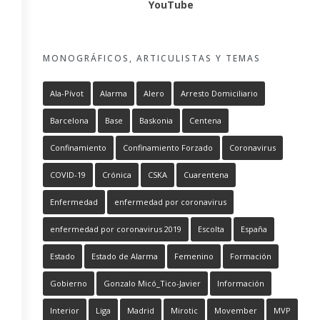
YouTube
MONOGRÁFICOS, ARTICULISTAS Y TEMAS
Ala-Pívot
Alarma
Alero
Arresto Domiciliario
Barcelona
Base
Baskonia
Centena
Confinamiento
Confinamiento Forzado
Coronavirus
COVID-19
Crónica
CSKA
Cuarentena
Enfermedad
enfermedad por coronavirus
enfermedad por coronavirus 2019
Escolta
España
Estado
Estado de Alarma
Femenino
Formación
Gobierno
Gonzalo Micó_Tico-Javier
Información
Interior
Liga
Madrid
Mirotic
Movember
MVP