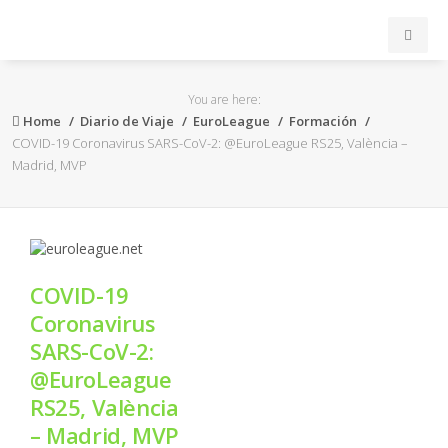
INICIO
You are here:
Home
Diario de Viaje
EuroLeague
Formación
ACB
COVID-19 Coronavirus SARS-CoV-2: @EuroLeague RS25, València –
Madrid, MVP
EuroLeague
FEB
COVID-19
FIBA
Coronavirus
SARS-CoV-2:
OTROS
@EuroLeague
RS25, València
FORMACIÓN
– Madrid, MVP