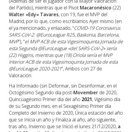
(Además de ser el Jugador con la Mayor Valoración
del Partido), mientras que el Pívot
Macaronésico
(22)
Walter «Edy» Tavares
, con 19, fue el MVP del
Madrid, por lo que, como escribíamos Ayer mismo (en
el ya mencionado, y enlazado, “
COVID-19 Coronavirus
SARS-CoV-2: @EuroLeague R25, Baskonia, Barcelona,
MVP
”), “
el MVP ACB de esta Vigesimoquinta Jornada de
esta Segunda @EuroLeague «del SARS-CoV-2» sería
(22) Higgins, mientras que (18) Oriola sería el MVP
Interior ACB de esta Vigesimoquinta Jornada de esta
@EuroLeague 2020-2021
”, Ambos con 27 de
Valoración.
Ha Informado (sin Deformar, sin Desinformar, en el
Octogésimo Segundo día post-
Movember
de 2020,
Quincuagésimo Primer día del año
202
1
, Vigésimo día
de su Segundo mes; en el Sexagésimo Primer día
Completo del Invierno de 2020, Única estación del año
que se Inicia un año y Finaliza al año, año siguiente,
tras año, Invierno que se Inició el lunes 21/12/2020,
a