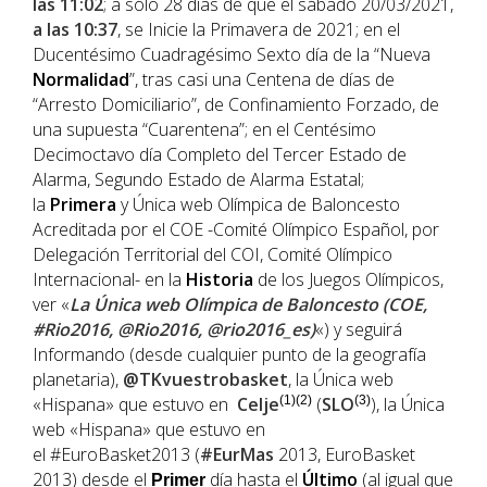
las 11:02
; a sólo 28 días de que el sábado 20/03/2021,
a las 10:37
, se Inicie la Primavera de 2021; en el
Ducentésimo Cuadragésimo Sexto día de la “Nueva
Normalidad
”, tras casi una Centena de días de
“Arresto Domiciliario”, de Confinamiento Forzado, de
una supuesta “Cuarentena”; en el Centésimo
Decimoctavo día Completo del Tercer Estado de
Alarma, Segundo Estado de Alarma Estatal;
la
Primera
y Única web Olímpica de Baloncesto
Acreditada por el COE -Comité Olímpico Español, por
Delegación Territorial del COI, Comité Olímpico
Internacional- en la
Historia
de los Juegos Olímpicos,
ver «
La Única web Olímpica de Baloncesto (COE,
#Rio2016, @Rio2016, @rio2016_es)
«) y seguirá
Informando (desde cualquier punto de la geografía
planetaria),
@TKvuestrobasket
, la Única web
«Hispana» que estuvo en
Celje
(1)(2)
(
SLO
(3)
), la Única
web «Hispana» que estuvo en
el #EuroBasket2013 (
#EurMas
2013, EuroBasket
2013) desde el
día hasta el
Último
(al igual que
Primer