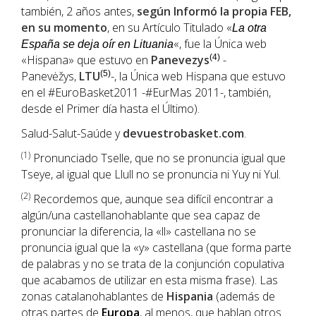
también, 2 años antes,
según Informó la propia
FEB
,
en su momento
, en su Artículo Titulado «
La otra
«, fue la Única web
España se deja oír en Lituania
«Hispana» que estuvo en
Panevezys
(4)
-
Panevėžys,
LTU
(5)
-, la Única web Hispana que estuvo
en el #EuroBasket2011 -#EurMas 2011-, también,
desde el Primer día hasta el Último).
Salud-Salut-Saúde y
devuestrobasket.com
.
(1
)
Pronunciado Tselle, que no se pronuncia igual que
Tseye, al igual que Llull no se pronuncia ni Yuy ni Yul.
(2)
Recordemos que, aunque sea difícil encontrar a
algún/una castellanohablante que sea capaz de
pronunciar la diferencia, la «ll» castellana no se
pronuncia igual que la «y» castellana (que forma parte
de palabras y no se trata de la conjunción copulativa
que acabamos de utilizar en esta misma frase). Las
zonas catalanohablantes de
Hispania
(además de
otras partes de
Europa
, al menos, que hablan otros