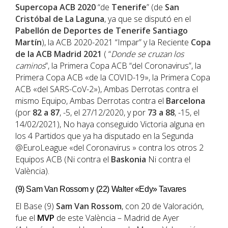
Supercopa ACB 2020
“de
Tenerife
” (de
San
Cristóbal de La Laguna
, ya que se disputó en el
Pabellón de Deportes de Tenerife Santiago
Martín
), la ACB 2020-2021 “Impar” y la Reciente
Copa
de la ACB Madrid 2021
( “
Donde se cruzan los
caminos
”, la Primera Copa ACB “del Coronavirus”, la
Primera Copa ACB «de la COVID-19», la Primera Copa
ACB «del SARS-CoV-2»), Ambas Derrotas contra el
mismo Equipo, Ambas Derrotas contra el
Barcelona
(por
82 a 87
, -5, el 27/12/2020, y por
73 a 88
, -15, el
14/02/2021), No haya conseguido Victoria alguna en
los 4 Partidos que ya ha disputado en la Segunda
@EuroLeague «del Coronavirus » contra los otros 2
Equipos ACB (Ni contra el
Baskonia
Ni contra el
València).
(9) Sam Van Rossom y (22) Walter «Edy» Tavares
El Base (9)
Sam Van Rossom
, con 20 de Valoración,
fue el
MVP
de este València – Madrid de Ayer