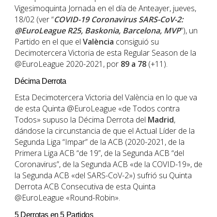
Vigesimoquinta Jornada en el día de Anteayer, jueves,
18/02 (ver “
COVID-19 Coronavirus SARS-CoV-2:
@EuroLeague R25, Baskonia, Barcelona, MVP
”), un
Partido en el que el
València
consiguió su
Decimotercera Victoria de esta Regular Season de la
@EuroLeague 2020-2021, por
89 a 78
(+11).
Décima Derrota
Esta Decimotercera Victoria del València en lo que va
de esta Quinta @EuroLeague «de Todos contra
Todos» supuso la Décima Derrota del
Madrid
,
dándose la circunstancia de que el Actual Líder de la
Segunda Liga “Impar” de la ACB (2020-2021, de la
Primera Liga ACB “de 19”, de la Segunda ACB “del
Coronavirus”, de la Segunda ACB «de la COVID-19», de
la Segunda ACB «del SARS-CoV-2») sufrió su Quinta
Derrota ACB Consecutiva de esta Quinta
@EuroLeague «Round-Robin».
5 Derrotas en 5 Partidos