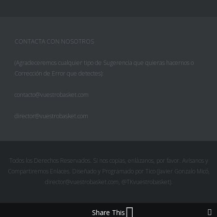
CONTACTA CON NOSOTROS
(Agradeceremos cualquier tipo de Sugerencia que quieras hacernos o
Corrección de Error que detectes):
contacto@vuestrobasket.com
director@vuestrobasket.com
Facebook
Twitter
Todos los Derechos Reservados. Si nos copias, enlázanos, por favor. Avísanos y
Compartiremos Enlaces. Diseñado y Programado por Tico (Javier Gonzalo Micó,
Pinterest
director@vuestrobasket.com, @TKvuestrobasket).
Google+
Share This