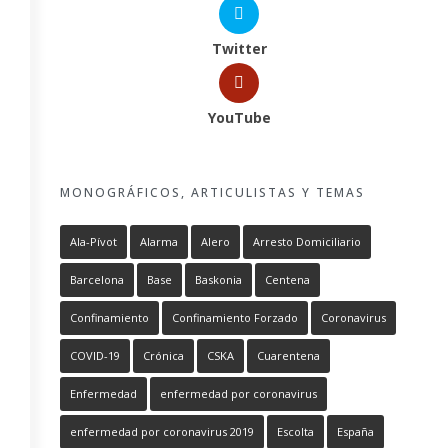
Twitter
YouTube
MONOGRÁFICOS, ARTICULISTAS Y TEMAS
Ala-Pívot
Alarma
Alero
Arresto Domiciliario
Barcelona
Base
Baskonia
Centena
Confinamiento
Confinamiento Forzado
Coronavirus
COVID-19
Crónica
CSKA
Cuarentena
Enfermedad
enfermedad por coronavirus
enfermedad por coronavirus 2019
Escolta
España