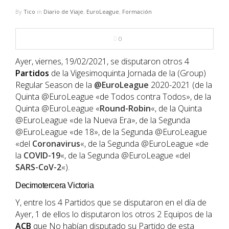
NBA
By
Tico
in
Diario de Viaje
,
EuroLeague
,
Formación
MULTIMEDIA
0
RIO 2016
Ayer, viernes, 19/02/2021, se disputaron otros 4
Partidos
de la Vigesimoquinta Jornada de la (Group)
Regular Season de la
@EuroLeague
2020-2021 (de la
Quinta @EuroLeague «de Todos contra Todos», de la
Quinta @EuroLeague «
Round-Robin
«, de la Quinta
@EuroLeague «de la Nueva Era», de la Segunda
@EuroLeague «de 18», de la Segunda @EuroLeague
«del
Coronavirus
«, de la Segunda @EuroLeague «de
la
COVID-19
«, de la Segunda @EuroLeague «del
SARS-CoV-2
«).
Decimotercera Victoria
Y, entre los 4 Partidos que se disputaron en el día de
Ayer, 1 de ellos lo disputaron los otros 2 Equipos de la
ACB
que No habían disputado su Partido de esta