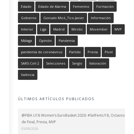
Estado
Estado de Alarma
Femenino
Formación
Gobierno
Gonzalo Micó_Tico-Javier
Información
Interior
Liga
Madrid
Mirotic
Movember
MVP
Málaga
Opinión
Pandemia
pandemia de coronavirus
Partido
Previa
Pívot
SARS-CoV-2
Selecciones
Sergio
Valoración
València
ÚLTIMOS ARTÍCULOS PUBLICADOS
@FIBA U18 Women’s EuroBasket 2026: #SelFemU18, Octavos
de Final, Previa, MVP
05/08/2026