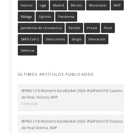
Interior
Liga
Madrid
Mirotic
Movember
MVP
Málaga
Opinión
Pandemia
pandemia de coronavirus
Partido
Previa
Pívot
SARS-CoV-2
Selecciones
Sergio
Valoración
València
ÚLTIMOS ARTÍCULOS PUBLICADOS
@FIBA U18 Women’s EuroBasket 2026: #SelFemU18 Cuartos
de Final, Victoria, MVP
07/08/2026
@FIBA U18 Women’s EuroBasket 2026: #SelFemU18 Octavos
de Final Victoria, MVP