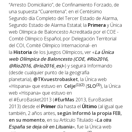
“Arresto Domiciliario”, de Confinamiento Forzado, de
una supuesta “Cuarentena”; en el Centésimo
Segundo día Completo del Tercer Estado de Alarma,
Segundo Estado de Alarma Estatal; la
Primera
y Única
web Olímpica de Baloncesto Acreditada por el COE -
Comité Olímpico Español, por Delegación Territorial
del COI, Comité Olímpico Internacional- en
la
Historia
de los Juegos Olímpicos, ver «
La Única
web Olímpica de Baloncesto (COE, #Rio2016,
@Rio2016, @rio2016_es)
«) y seguirá Informando
(desde cualquier punto de la geografía
planetaria),
@TKvuestrobasket
, la Única web
«Hispana» que estuvo en
Celje
(1)(2)
(
SLO
(3)
), la Única
web «Hispana» que estuvo en
el #EuroBasket2013 (
#EurMas
2013, EuroBasket
2013) desde el
día hasta el
Último
(al igual que
Primer
también, 2 años antes,
según Informó la propia
FEB
,
en su momento
, en su Artículo Titulado «
La otra
«, fue la Única web
España se deja oír en Lituania