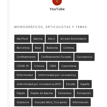
YouTube
MONOGRÁFICOS, ARTICULISTAS Y TEMAS
Ala-Pívot
Alarma
Alero
Arresto Domiciliario
Barcelona
Base
Baskonia
Centena
Confinamiento
Confinamiento Forzado
Coronavirus
COVID-19
Crónica
CSKA
Cuarentena
Enfermedad
enfermedad por coronavirus
enfermedad por coronavirus 2019
Escolta
España
Estado
Estado de Alarma
Femenino
Formación
Gobierno
Gonzalo Micó_Tico-Javier
Información