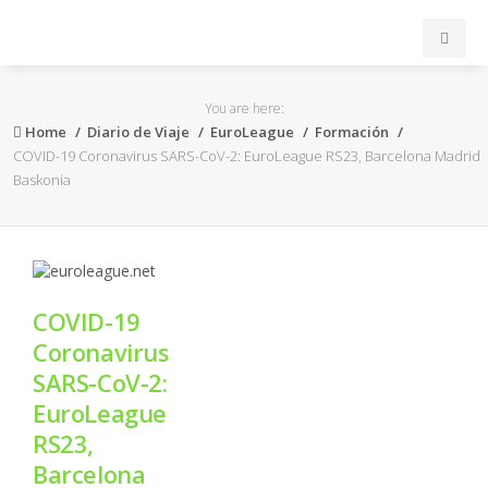
INICIO
You are here:
Home
Diario de Viaje
EuroLeague
Formación
ACB
COVID-19 Coronavirus SARS-CoV-2: EuroLeague RS23, Barcelona Madrid
Baskonia
EuroLeague
FEB
COVID-19
FIBA
Coronavirus
SARS-CoV-2:
OTROS
EuroLeague
RS23,
FORMACIÓN
Barcelona