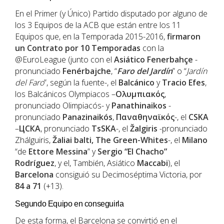
En el Primer (y Único) Partido disputado por alguno de
los 3 Equipos de la ACB que están entre los 11
Equipos que, en la Temporada 2015-2016,
firmaron
un Contrato por 10 Temporadas
con la
@EuroLeague (junto con el
Asiático
Fenerbahçe
-
pronunciado
Fenérbajche
, “
Faro del Jardín
” o “
Jardín
del Faro
”, según la fuente-, el
Balcánico
y
Tracio
Efes
,
los Balcánicos Olympiacos –
Ολυμπιακός
,
pronunciado Olimpiacós- y
Panathinaikos
-
pronunciado
Panazinaikós
,
Παναθηναϊκός
-, el
CSKA
–
ЦСКА
, pronunciado
TsSKA
-, el
Žalgiris
-pronunciado
Zhálguiris,
Žaliai balti, The Green-Whites
-, el
Milano
“de
Ettore Messina
” y
Sergio “El Chacho”
Rodríguez
, y el, También, Asiático
Maccabi
), el
Barcelona
consiguió su Decimoséptima Victoria, por
84 a 71
(+13).
Segundo Equipo en conseguirla
De esta forma, el Barcelona se convirtió en el