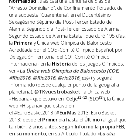
Normalidad
”, tras casi una Centena de días de
“Arresto Domiciliario”, de Confinamiento Forzado, de
una supuesta “Cuarentena”; en el Ducentésimo
Sexagésimo Séptimo día Post-Tercer Estado de
Alarma, Segundo día Post-Tercer Estado de Alarma,
Segundo Estado de Alarma Estatal, que duró 195 días;
la
Primera
y Única web Olímpica de Baloncesto
Acreditada por el COE -Comité Olímpico Español, por
Delegación Territorial del COI, Comité Olímpico
Internacional- en la
Historia
de los Juegos Olímpicos,
ver «
La Única web Olímpica de Baloncesto (COE,
#Rio2016, @Rio2016, @rio2016_es)
«) y seguirá
Informando (desde cualquier punto de la geografía
planetaria),
@TKvuestrobasket
, la Única web
«Hispana» que estuvo en
Celje
(1)(2)
(
SLO
(3)
), la Única
web «Hispana» que estuvo en
el #EuroBasket2013 (
#EurMas
2013, EuroBasket
2013) desde el
día hasta el
Último
(al igual que
Primer
también, 2 años antes,
según Informó la propia
FEB
,
en su momento
, en su Artículo Titulado «
La otra