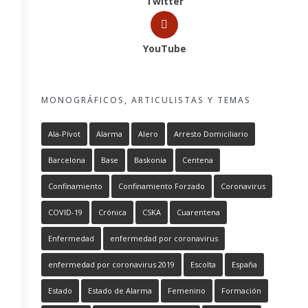
Twitter
YouTube
MONOGRÁFICOS, ARTICULISTAS Y TEMAS
Ala-Pívot
Alarma
Alero
Arresto Domiciliario
Barcelona
Base
Baskonia
Centena
Confinamiento
Confinamiento Forzado
Coronavirus
COVID-19
Crónica
CSKA
Cuarentena
Enfermedad
enfermedad por coronavirus
enfermedad por coronavirus 2019
Escolta
España
Estado
Estado de Alarma
Femenino
Formación