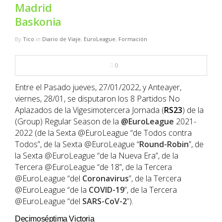
NBA
Madrid
Baskonia
MULTIMEDIA
By
Tico
in
Diario de Viaje
,
EuroLeague
,
Formación
RIO 2016
0
Entre el Pasado jueves, 27/01/2022, y Anteayer,
viernes, 28/01, se disputaron los 8 Partidos No
Aplazados de la Vigesimotercera Jornada (
RS23
) de la
(Group) Regular Season de la
@EuroLeague
2021-
2022 (de la Sexta @EuroLeague “de Todos contra
Todos”, de la Sexta @EuroLeague “
Round-Robin
”, de
la Sexta @EuroLeague “de la Nueva Era”, de la
Tercera @EuroLeague “de 18”, de la Tercera
@EuroLeague “del
Coronavirus
”, de la Tercera
@EuroLeague “de la
COVID-19
”, de la Tercera
@EuroLeague “del
SARS-CoV-2
”).
Decimoséptima Victoria