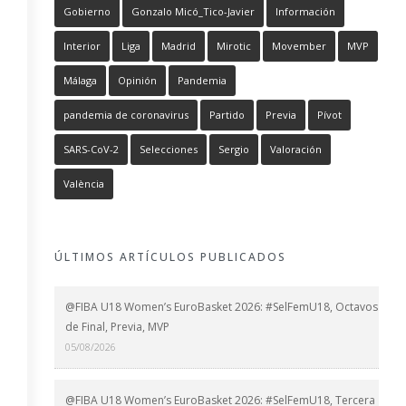
Gobierno
Gonzalo Micó_Tico-Javier
Información
Interior
Liga
Madrid
Mirotic
Movember
MVP
Málaga
Opinión
Pandemia
pandemia de coronavirus
Partido
Previa
Pívot
SARS-CoV-2
Selecciones
Sergio
Valoración
València
ÚLTIMOS ARTÍCULOS PUBLICADOS
@FIBA U18 Women’s EuroBasket 2026: #SelFemU18, Octavos
de Final, Previa, MVP
05/08/2026
@FIBA U18 Women’s EuroBasket 2026: #SelFemU18, Tercera