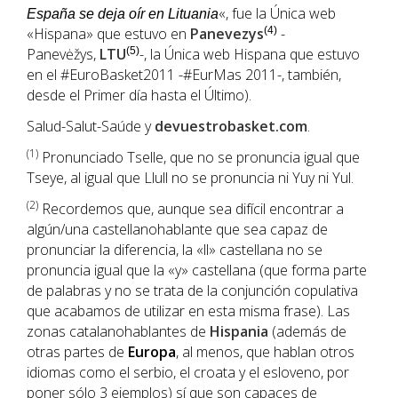
«, fue la Única web
España se deja oír en Lituania
«Hispana» que estuvo en
Panevezys
(4)
-
Panevėžys,
LTU
(5)
-, la Única web Hispana que estuvo
en el #EuroBasket2011 -#EurMas 2011-, también,
desde el Primer día hasta el Último).
Salud-Salut-Saúde y
devuestrobasket.com
.
(1
)
Pronunciado Tselle, que no se pronuncia igual que
Tseye, al igual que Llull no se pronuncia ni Yuy ni Yul.
(2)
Recordemos que, aunque sea difícil encontrar a
algún/una castellanohablante que sea capaz de
pronunciar la diferencia, la «ll» castellana no se
pronuncia igual que la «y» castellana (que forma parte
de palabras y no se trata de la conjunción copulativa
que acabamos de utilizar en esta misma frase). Las
zonas catalanohablantes de
Hispania
(además de
otras partes de
Europa
, al menos, que hablan otros
idiomas como el serbio, el croata y el esloveno, por
poner sólo 3 ejemplos) sí que son capaces de