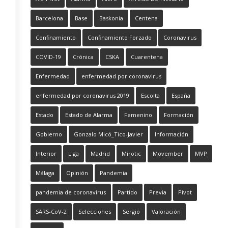
Barcelona
Base
Baskonia
Centena
Confinamiento
Confinamiento Forzado
Coronavirus
COVID-19
Crónica
CSKA
Cuarentena
Enfermedad
enfermedad por coronavirus
enfermedad por coronavirus 2019
Escolta
España
Estado
Estado de Alarma
Femenino
Formación
Gobierno
Gonzalo Micó_Tico-Javier
Información
Interior
Liga
Madrid
Mirotic
Movember
MVP
Málaga
Opinión
Pandemia
pandemia de coronavirus
Partido
Previa
Pívot
SARS-CoV-2
Selecciones
Sergio
Valoración