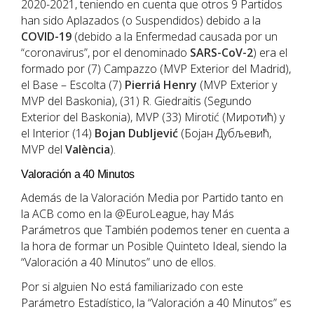
2020-2021, teniendo en cuenta que otros 9 Partidos
han sido Aplazados (o Suspendidos) debido a la
COVID-19
(debido a la Enfermedad causada por un
“coronavirus”, por el denominado
SARS-CoV-2
) era el
formado por (7) Campazzo (MVP Exterior del Madrid),
el Base – Escolta (7)
Pierriá
Henry
(MVP Exterior y
MVP del Baskonia), (31) R. Giedraitis (Segundo
Exterior del Baskonia), MVP (33) Mirotić (Миротић) y
el Interior (14)
Bojan
Dubljević
(Бојан Дубљевић,
MVP del
València
).
Valoración a 40 Minutos
Además de la Valoración Media por Partido tanto en
la ACB como en la @EuroLeague, hay Más
Parámetros que También podemos tener en cuenta a
la hora de formar un Posible Quinteto Ideal, siendo la
“Valoración a 40 Minutos” uno de ellos.
Por si alguien No está familiarizado con este
Parámetro Estadístico, la “Valoración a 40 Minutos” es