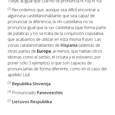
Tseye, al igual que Llull no se pronuncia ni Yuy ni Yul.
(2)
Recordemos que, aunque sea difícil encontrar a
algún/una castellanohablante que sea capaz de
pronunciar la diferencia, la «ll» castellana no se
pronuncia igual que la «y» castellana (que forma parte
de palabras y no se trata de la conjunción copulativa
que acabamos de utilizar en esta misma frase). Las
zonas catalanohablantes de
Hispania
(además de
otras partes de
Europa
, al menos, que hablan otros
idiomas como el serbio, el croata y el esloveno, por
poner sólo 3 ejemplos) sí que son capaces de
pronunciarlas de forma diferente, como en el caso del
apellido Llull.
(3)
Republika Slovenija
(4)
Pronunciado
Paneveezhiis
.
(5)
Lietuvos Respublika