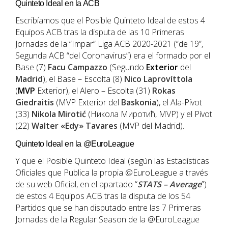
Quinteto Ideal en la ACB
Escribíamos que el Posible Quinteto Ideal de estos 4
Equipos ACB tras la disputa de las 10 Primeras
Jornadas de la “Impar” Liga ACB 2020-2021 (“de 19”,
Segunda ACB “del Coronavirus”) era el formado por el
Base (7)
Facu Campazzo
(Segundo
Exterior
del
Madrid
), el Base – Escolta (8)
Nico Laprovíttola
(
MVP
Exterior), el Alero – Escolta (31)
Rokas
Giedraitis
(MVP Exterior del
Baskonia
), el Ala-Pívot
(33)
Nikola
Mirotić
(Никола Миротић, MVP) y el Pívot
(22)
Walter «
Edy
»
Tavares
(MVP del Madrid).
Quinteto Ideal en la @EuroLeague
Y que el Posible Quinteto Ideal (según las Estadísticas
Oficiales que Publica la propia @EuroLeague a través
de su web Oficial, en el apartado “
STATS – Average
”)
de estos 4 Equipos ACB tras la disputa de los 54
Partidos que se han disputado entre las 7 Primeras
Jornadas de la Regular Season de la @EuroLeague