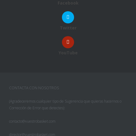
Facebook
Twitter
YouTube
CONTACTA CON NOSOTROS
(Agradeceremos cualquier tipo de Sugerencia que quieras hacernos o
Corrección de Error que detectes):
contacto@vuestrobasket.com
director@vuestrobasket.com