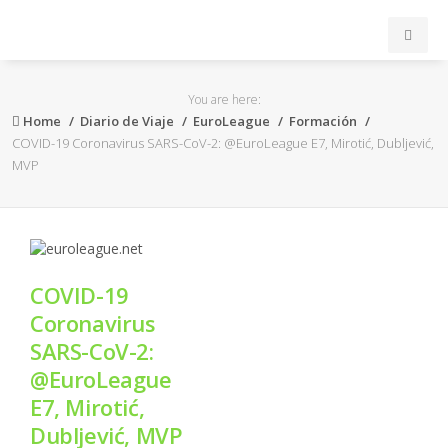
INICIO
You are here:
Home
Diario de Viaje
EuroLeague
Formación
ACB
COVID-19 Coronavirus SARS-CoV-2: @EuroLeague E7, Mirotić, Dubljević,
MVP
EuroLeague
FEB
COVID-19
FIBA
Coronavirus
SARS-CoV-2:
OTROS
@EuroLeague
E7, Mirotić,
FORMACIÓN
Dubljević, MVP