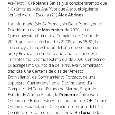
Ala-Pívot (10)
Rolands Šmits
, y si consideráramos que
(10) Šmits es Más Ala-Pívot que Alero, el siguiente
sería el Alero – Escolta (21)
Àlex Abrines
.
Ha Informado (sin Deformar, sin Desinformar, en el
Duodécimo día de
Movember
de 2020; en el
Quincuagésimo Primer día Completo del Otoño de
2020, que se Inició el martes 22/09,
a las 15:31
, la
Tercera, y Última, estación del año que se Inicia un
año y Finaliza en el mismo año, año tras año; en el
Tricentésimo Decimoséptimo día de 2020, Centésimo
Cuadragésimo Quinto día de la “Nueva Normalidad”,
tras casi una Centena de días de “Arresto
Domiciliario”, de Confinamiento Forzado, de una
supuesta “Cuarentena”; en el Decimoctavo día
Completo del Tercer Estado de Alarma, Segundo
Estado de Alarma Estatal; la
Primera
y Única web
Olímpica de Baloncesto Acreditada por el COE -Comité
Olímpico Español, por Delegación Territorial del COI,
Comité Olímpico Internacional- en la
Historia
de los