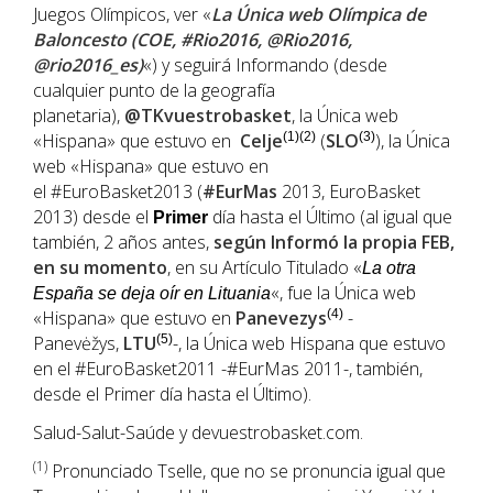
Juegos Olímpicos, ver «
La Única web Olímpica de
Baloncesto (COE, #Rio2016, @Rio2016,
@rio2016_es)
«) y seguirá Informando (desde
cualquier punto de la geografía
planetaria),
@TKvuestrobasket
, la Única web
«Hispana» que estuvo en
Celje
(1)(2)
(
SLO
(3)
), la Única
web «Hispana» que estuvo en
el #EuroBasket2013 (
#EurMas
2013, EuroBasket
2013) desde el
día hasta el Último (al igual que
Primer
también, 2 años antes,
según Informó la propia FEB,
en su momento
, en su Artículo Titulado «
La otra
«, fue la Única web
España se deja oír en Lituania
«Hispana» que estuvo en
Panevezys
(4)
-
Panevėžys,
LTU
(5)
-, la Única web Hispana que estuvo
en el #EuroBasket2011 -#EurMas 2011-, también,
desde el Primer día hasta el Último).
Salud-Salut-Saúde y devuestrobasket.com.
(1
)
Pronunciado Tselle, que no se pronuncia igual que